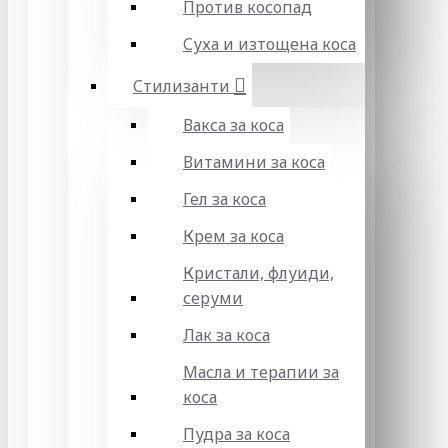
Против косопад
Суха и изтощена коса
Стилизанти
Вакса за коса
Витамини за коса
Гел за коса
Крем за коса
Кристали, флуиди,
серуми
Лак за коса
Масла и терапии за
коса
Пудра за коса