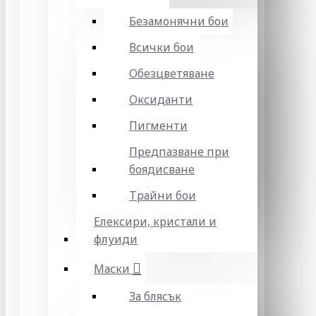
Безамонячни бои
Всички бои
Обезцветяване
Оксиданти
Пигменти
Предпазване при
боядисване
Трайни бои
Елексири, кристали и
флуиди
Маски
За блясък