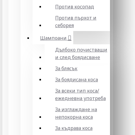
Против косопад
Против пърхот и
себорея
Шампоани
Дълбоко почистващи
и след боядисване
За блясък
За боядисана коса
За всеки тип коса/
ежедневна употреба
За изглаждане на
непокорна коса
За къдрава коса