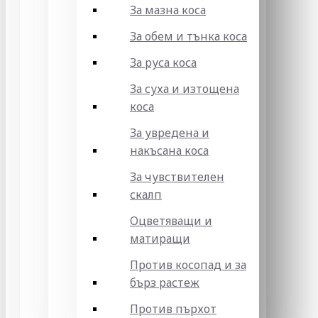
За мазна коса
За обем и тънка коса
За руса коса
За суха и изтощена
коса
За увредена и
накъсана коса
За чувствителен
скалп
Оцветяващи и
матиращи
Против косопад и за
бърз растеж
Против пърхот