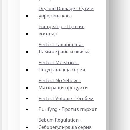
Dry and Damage - Суха и
увредена коса
Energising – Против
косопад
Perfect Laminoplex -
Ламиниране и блясък
Perfect Moisture –
Подхранваща серия
Perfect No Yellow –
Матиращи продукти
Perfect Volume - За обем
Purifyng - Против пърхот
Sebum Regulation -
Себорегулираща серия