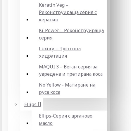
Keratin Veg –
Реконструираща серия с
кератин
Ki-Power – Реконструираща
серия
Luxury – Луксозна
хидратация
MAQUI 3 – Веган серия за
увредена и третирана коса
No Yellow - Матиране на
руса коса
Ellips
Ellips-Серия с арганово
масло