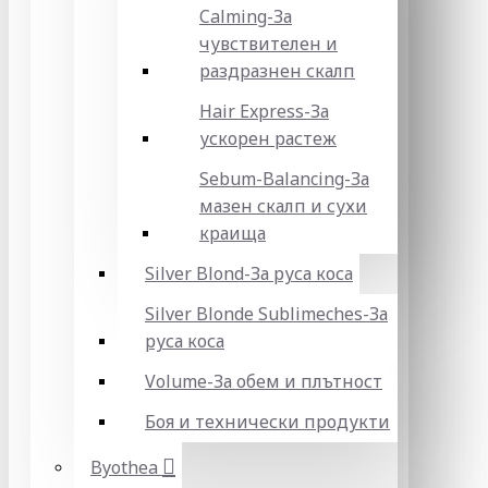
Calming-За
чувствителен и
раздразнен скалп
Hair Express-За
ускорен растеж
Sebum-Balancing-За
мазен скалп и сухи
краища
Silver Blond-За руса коса
Silver Blonde Sublіmeches-За
руса коса
Volume-За обем и плътност
Боя и технически продукти
Byothea