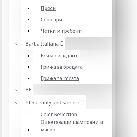
Преси
Сешоари
Четки и гребени
Barba Italiana
Боя и оксидант
Грижа за брадата
Грижа за косата
BE
BES beauty and science
Color Reflection –
Оцветяващи шампоани и
маски