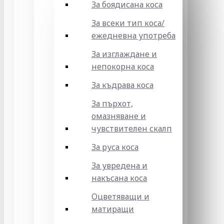
За боядисана коса
За всеки тип коса/
ежедневна употреба
За изглаждане и
непокорна коса
За къдрава коса
За пърхот,
омазняване и
чувствителен скалп
За руса коса
За увредена и
накъсана коса
Оцветяващи и
матиращи