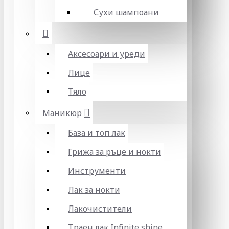
Сухи шампоани
Аксесоари и уреди
Лице
Тяло
Маникюр
База и топ лак
Грижа за ръце и нокти
Инструменти
Лак за нокти
Лакочистители
Траен лак Infinite shine