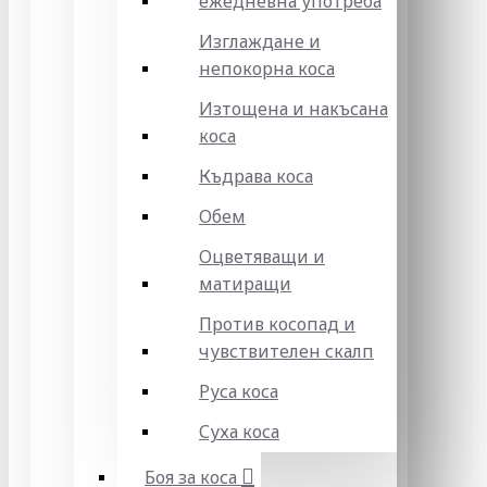
ежедневна употреба
Изглаждане и
непокорна коса
Изтощена и накъсана
коса
Къдрава коса
Обем
Оцветяващи и
матиращи
Против косопад и
чувствителен скалп
Руса коса
Суха коса
Боя за коса