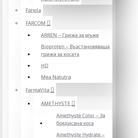
Fanola
FARCOM
ARREN – Грижа за мъже
Bioproten – Възстановяваща
грижа за косата
HD
Mea Natutra
FarmaVita
AMETHYSTE
Amethyste Color – За
боядисана коса
Amethyste Hydrate –