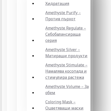
Хидратация
Amethyste Purify –
Против пърхот
Amethyste Regulate –
Себобалансираща
серия
Amethyste Silver –
Матиращи продукти
Amethyste Stimulate –
Намалява косопада и
стимулира растежа
Amethyste Volume – За
обем
Coloring Mask –
Оцветяващи маски