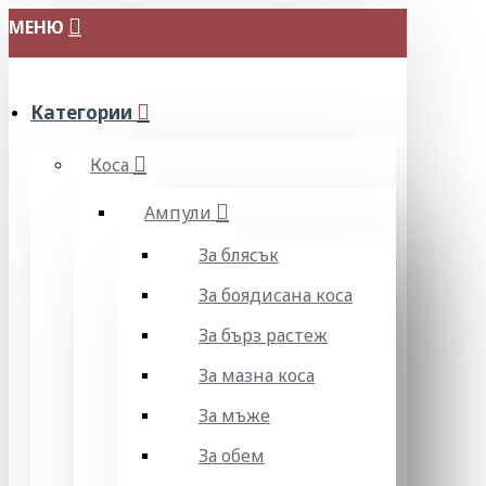
МЕНЮ
Категории
Коса
Ампули
За блясък
За боядисана коса
За бърз растеж
За мазна коса
За мъже
За обем