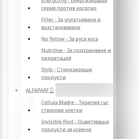
Energizing - Енергизираща
серия против косопад
Filler - За уплътняване и
възстановяване
No Yellow - За руса коса
Nutritive - За подхранване и
хидратация
Style - Стилизиращи
продукти
ALFAPARF
Cellula Madre - Терапия със
стволови клетки
Invisible Root - Оцветяващи
продукти за корени