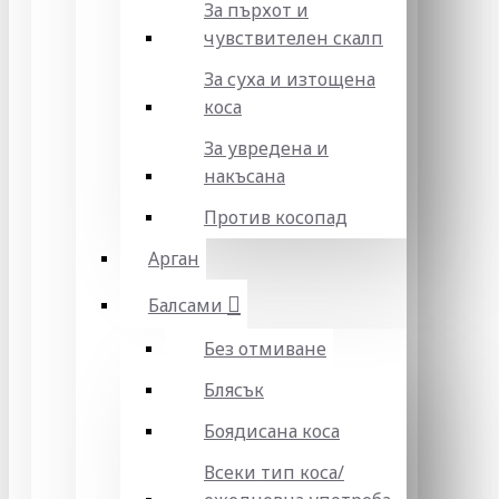
За пърхот и
чувствителен скалп
За суха и изтощена
коса
За увредена и
накъсана
Против косопад
Арган
Балсами
Без отмиване
Блясък
Боядисана коса
Всеки тип коса/