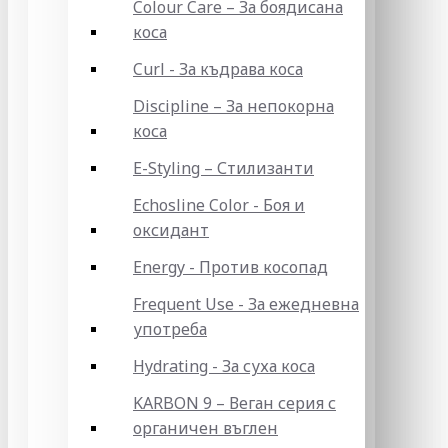
Colour Care – За боядисана
коса
Curl - За къдрава коса
Discipline – За непокорна
коса
E-Styling – Стилизанти
Echosline Color - Боя и
оксидант
Energy - Против косопад
Frequent Use - За ежедневна
употреба
Hydrating - За суха коса
KARBON 9 – Веган серия с
органичен въглен