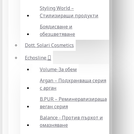
Styling World –
Стилизиращи продукти
Боядисване и
обезцветяване
Dott. Solari Cosmetics
Echosline
Volume-За обем
Argan – Подхранваща серия
с арган
B.PUR – Реминерализираща
веган серия
Balance - Против пърхот и
омазняване