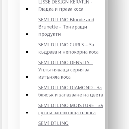
LISSE DESIGN KERATIN -
Гладка и права коса
SEMI DI LINO Blonde and
Brunette – Тониращи
продукти
SEMI DI LINO CURLS – За
къдрава и непокорна коса
SEMI DI LINO DENSITY –
Уплътняваща серия за
изтъняла коса
SEMI DI LINO DIAMOND - За
блясък и запазване на цвета
SEMI DI LINO MOISTURE - За
суха и заплитаща се коса
SEMI DI LINO