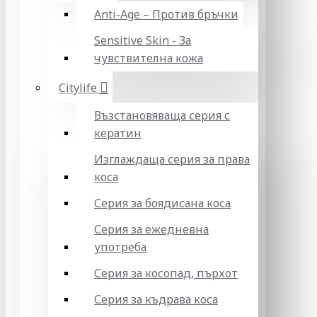
Anti-Age – Против бръчки
Sensitive Skin - За
чувствителна кожа
Citylife
Възстановяваща серия с
кератин
Изглаждаща серия за права
коса
Серия за боядисана коса
Серия за ежедневна
употреба
Серия за косопад, пърхот
Серия за къдрава коса