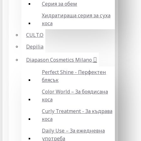
Серия за обем
Хидратираща серия за суха
коса
CULT.O
Depilia
Diapason Cosmetics Milano
Perfect Shine - Перфектен
блясък
Color World – За боядисана
коса
Curly Treatment - За къдрава
коса
Daily Use – За ежедневна
употреба