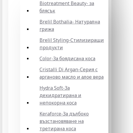
Biotreatment Beauty- за
блясък
Brelil Bothalia- Натурална
грижа
Brelil Styling-Стилизиращи
продукти
Color-За боядисана коса
Cristalli Di Argan-Серия с
арганово масло и алое вера
Hydra Soft-За
дехидратирана и
непокорна коса
Keraforce-За дълбоко
възстановяване на
третирана коса