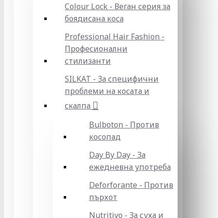
Colour Lock - Веган серия за
боядисана коса
Professional Hair Fashion -
Професионални
стилизанти
SILKAT - За специфични
проблеми на косата и
скалпа
Bulboton - Против
косопад
Day By Day - За
ежедневна употреба
Deforforante - Против
пърхот
Nutritivo - За суха и