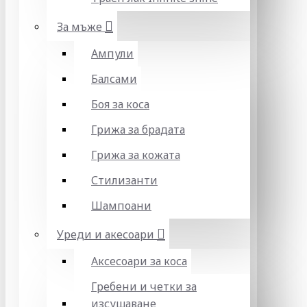
За мъже
Ампули
Балсами
Боя за коса
Грижа за брадата
Грижа за кожата
Стилизанти
Шампоани
Уреди и акесоари
Аксесоари за коса
Гребени и четки за
изсушаване