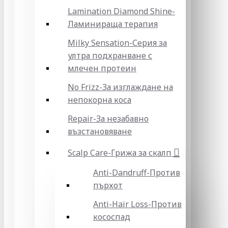
Lamination Diamond Shine-
Ламинираща терапия
Milky Sensation-Серия за
ултра подхранване с
млечен протеин
No Frizz-За изглаждане на
непокорна коса
Repair-За незабавно
възстановяване
Scalp Care-Грижа за скалп
Anti-Dandruff-Против
пърхот
Anti-Hair Loss-Против
кососпад