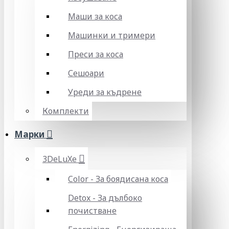
Маши за коса
Машинки и тримери
Преси за коса
Сешоари
Уреди за къдрене
Комплекти
Марки
3DeLuXe
Color - За боядисана коса
Detox - За дълбоко
почистване