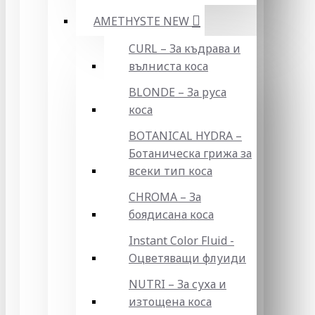
AMETHYSTE NEW
CURL – За къдрава и
вълниста коса
BLONDE – За руса
коса
BOTANICAL HYDRA –
Ботаническа грижа за
всеки тип коса
CHROMA – За
боядисана коса
Instant Color Fluid -
Оцветяващи флуиди
NUTRI – За суха и
изтощена коса