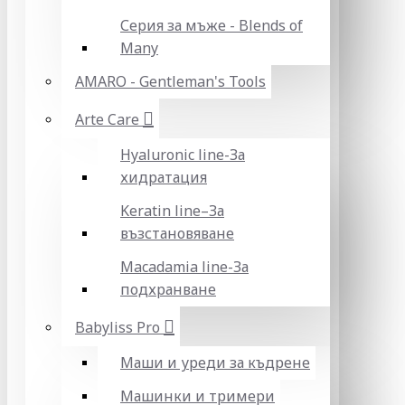
Серия за мъже - Blends of
Many
AMARO - Gentleman's Tools
Arte Care
Hyaluronic line-За
хидратация
Keratin line–За
възстановяване
Macadamia line-За
подхранване
Babyliss Pro
Маши и уреди за къдрене
Машинки и тримери