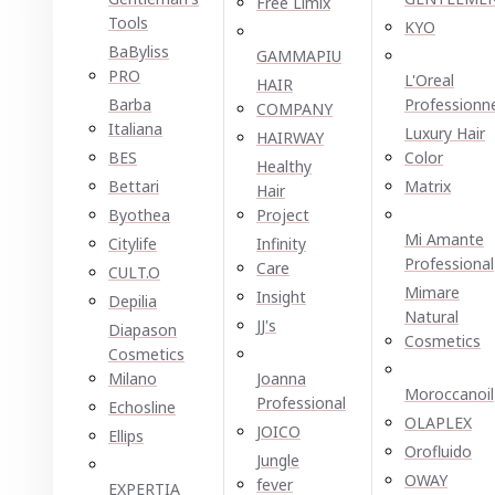
Free Limix
Tools
KYO
BaByliss
GAMMAPIU
PRO
L'Oreal
HAIR
Barba
Professionn
COMPANY
Italiana
Luxury Hair
HAIRWAY
BES
Color
Healthy
Bettari
Matrix
Hair
Byothea
Project
Mi Amante
Citylife
Infinity
Professional
Care
CULT.O
Mimare
Insight
Depilia
Natural
JJ's
Diapason
Cosmetics
Cosmetics
Milano
Joanna
Moroccanoil
Professional
Echosline
OLAPLEX
JOICO
Ellірѕ
Orofluido
Jungle
OWAY
fever
EXPERTIA