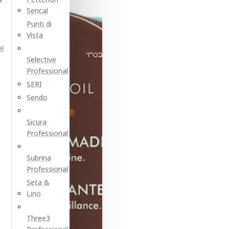
Serical
Punti di
Vista
el
Selective
Professional
SERI
Sendo
Sicura
Professional
Subrina
Professional
Seta &
Lino
Three3