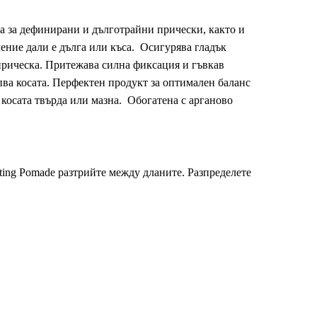
на за дефинирани и дълготрайни прически, както и
ачение дали е дълга или къса. Осигурява гладък
 прическа. Притежава силна фиксация и гъвкав
пва косата. Перфектен продукт за оптимален баланс
 косата твърда или мазна. Обогатена с арганово
pting Pomade разтрийте между дланите. Разпределете