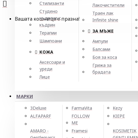
Стилизанти
Лакочистители
Студено
Траен лак
къдрене с
Вашата кошница е празна!
Infinite shine
къдрин
ЗА МЪЖЕ
Терапии
Шампоани
Ампули
Балсами
КОЖА
Боя за коса
Аксесоари и
Грижа за
уреди
брадата
Лице
МАРКИ
3Deluxe
FarmaVita
Kezy
ALFAPARF
FOLLOW
KIEPE
ME
AMARO -
Framesi
KOSIMETIK
Gentleman's
GENTLEME