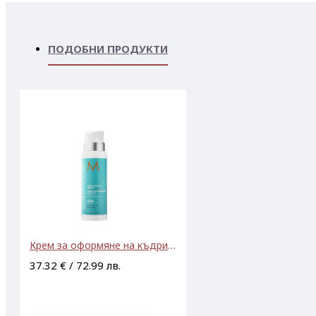
ПОДОБНИ ПРОДУКТИ
Крем за оформяне на къдрици Moroccanoil Curl Defining Cream 250ml
37.32 € / 72.99 лв.