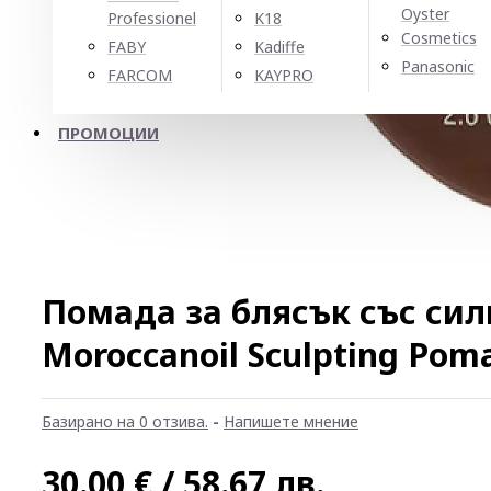
Oyster
Professionel
K18
Cosmetics
FABY
Kadiffe
Panasonic
FARCOM
KAYPRO
ПРОМОЦИИ
Помада за блясък със си
Moroccanoil Sculpting Pom
Базирано на 0 отзива.
-
Напишете мнение
30.00 € / 58.67 лв.