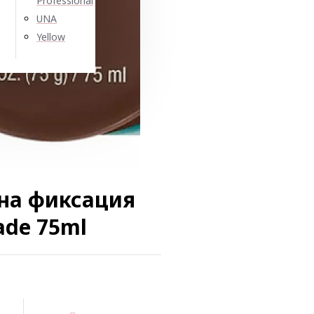
Professional
UNA
Yellow
лна фиксация
ade 75ml