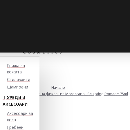
Грижа за
кожата
Стилизанти
Шампоани
Начало
ада за блясък със силна фиксация Moroccanoil Sculpting Pomade 75ml
УРЕДИ И
АКСЕСОАРИ
Аксесоари за
коса
Гребени