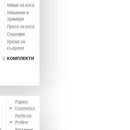
Маши за коса
Машинки и
тримери
Преси за коса
Сешоари
Уреди за
къдрене
КОМПЛЕКТИ
Papino
Cosmetics
Perfecta
Proline
N
Pettenon