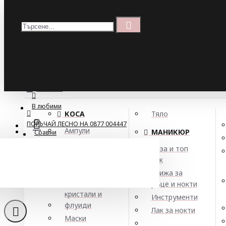
Меню
Кошница
Menu
ПОРЪЧАЙ ЛЕСНО НА 0877 004447
МЕНЮ
В любими
КОСА
Тяло
ПОРЪЧАЙ ЛЕСНО НА 0877 004447
Ампули
МАНИКЮР
Сравни
Арган
База и топ
Балсами
лак
Пом
Боя за коса
Грижа за
Елексири,
ръце и нокти
кристали и
Инструменти
флуиди
Лак за нокти
Маски