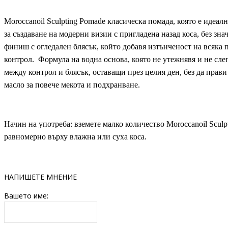
Moroccanoil Sculpting Pomadе класическа помада, която е идеал
за създаване на модерни визии с пригладена назад коса, без зн
финиш с огледален блясък, който добавя изтънченост на всяка
контрол. Формула на водна основа, която не утежнявя и не сле
между контрол и блясък, оставащи през целия ден, без да прави
масло за повече мекота и подхранване.
Начин на употреба: вземете малко количество Moroccanoil Scul
равномерно върху влажна или суха коса.
НАПИШЕТЕ МНЕНИЕ
Вашето име: