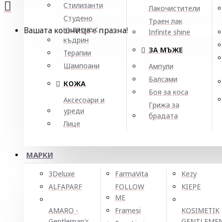
Стилизанти
Лакочистители
Студено
Траен лак
къдрене с
Вашата кошница е празна!
Infinite shine
къдрин
ЗА МЪЖЕ
Терапии
Шампоани
Ампули
Балсами
КОЖА
Боя за коса
Аксесоари и
Грижа за
уреди
брадата
Лице
МАРКИ
3Deluxe
FarmaVita
Kezy
ALFAPARF
FOLLOW
KIEPE
ME
AMARO -
Framesi
KOSIMETIK
Gentleman's
GENTLEME