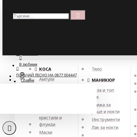
Меню
Кошница
Menu
ПОРЪЧАЙ ЛЕСНО НА 0877 004447
МЕНЮ
В любими
КОСА
Тяло
ПОРЪЧАЙ ЛЕСНО НА 0877 004447
Ампули
МАНИКЮР
Сравни
Арган
База и топ
Балсами
лак
Ароматен 
Боя за коса
Грижа за
Елексири,
ръце и нокти
кристали и
Инструменти
флуиди
Лак за нокти
Маски