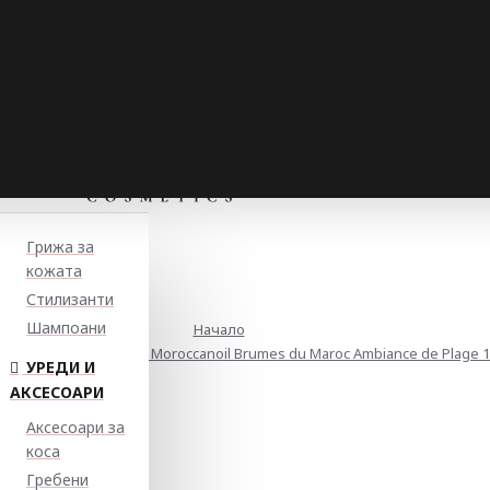
Грижа за
кожата
Стилизанти
Шампоани
Начало
спрей за коса и тяло Moroccanoil Brumes du Maroc Ambiance de Plage 
УРЕДИ И
АКСЕСОАРИ
Аксесоари за
коса
Гребени