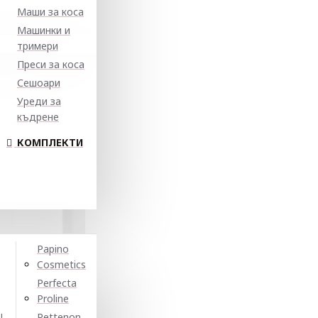
Маши за коса
Машинки и
тримери
Преси за коса
Сешоари
Уреди за
къдрене
КОМПЛЕКТИ
Papino
Cosmetics
Perfecta
Proline
N
Pettenon