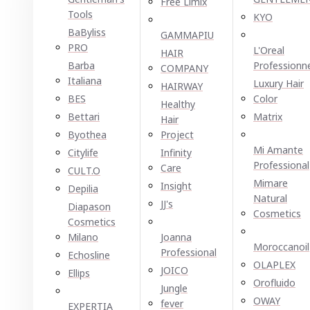
Free Limix
Tools
KYO
BaByliss
GAMMAPIU
PRO
L'Oreal
HAIR
Barba
Professionn
COMPANY
Italiana
Luxury Hair
HAIRWAY
BES
Color
Healthy
Bettari
Matrix
Hair
Byothea
Project
Mi Amante
Citylife
Infinity
Professional
Care
CULT.O
Mimare
Insight
Depilia
Natural
JJ's
Diapason
Cosmetics
Cosmetics
Milano
Joanna
Moroccanoil
Professional
Echosline
OLAPLEX
JOICO
Ellірѕ
Orofluido
Jungle
OWAY
fever
EXPERTIA