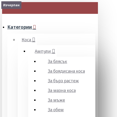
Изчерпан
МЕНЮ
Категории
Коса
Ампули
За блясък
За боядисана коса
За бърз растеж
За мазна коса
За мъже
За обем