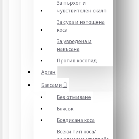
За пърхот и
чувствителен скалп
За суха и изтощена
коса
За увредена и
накъсана
Против косопад
Арган
Балсами
Без отмиване
Блясък
Боядисана коса
Всеки тип коса/