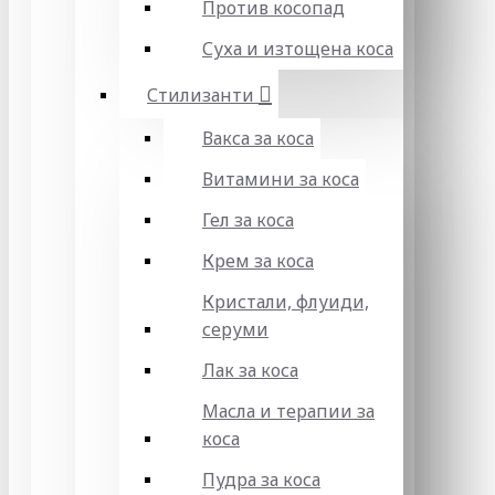
Против косопад
Суха и изтощена коса
Стилизанти
Вакса за коса
Витамини за коса
Гел за коса
Крем за коса
Кристали, флуиди,
серуми
Лак за коса
Масла и терапии за
коса
Пудра за коса