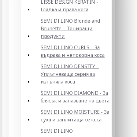
LISSE DESIGN KERATIN -
Гладка и права коса
SEMI DI LINO Blonde and
Brunette – Тониращи
продукти
SEMI DI LINO CURLS – За
къдрава и непокорна коса
SEMI DI LINO DENSITY –
Уплътняваща серия за
изтъняла коса
SEMI DI LINO DIAMOND - За
блясък и запазване на цвета
SEMI DI LINO MOISTURE - За
суха и заплитаща се коса
SEMI DI LINO