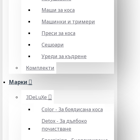
Маши за коса
Машинки и тримери
Преси за коса
Сешоари
Уреди за къдрене
Комплекти
Марки
3DeLuXe
Color - За боядисана коса
Detox - За дълбоко
почистване