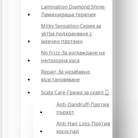
Lamination Diamond Shine-
Ламинираща терапия
Milky Sensation-Серия за
ултра подхранване с
млечен протеин
No Frizz-За изглаждане на
непокорна коса
Repair-За незабавно
възстановяване
Scalp Care-Грижа за скалп
Anti-Dandruff-Против
пърхот
Anti-Hair Loss-Против
кососпад