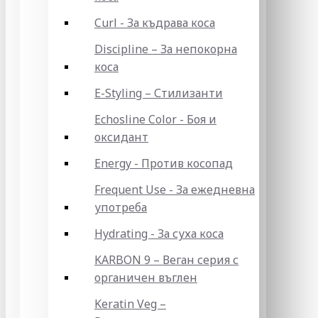
Curl - За къдрава коса
Discipline – За непокорна
коса
E-Styling – Стилизанти
Echosline Color - Боя и
оксидант
Energy - Против косопад
Frequent Use - За ежедневна
употреба
Hydrating - За суха коса
KARBON 9 – Веган серия с
органичен въглен
Keratin Veg –