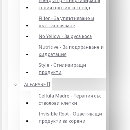
Energizing - Енергизираща
серия против косопад
Filler - За уплътняване и
възстановяване
No Yellow - За руса коса
Nutritive - За подхранване и
хидратация
Style - Стилизиращи
продукти
ALFAPARF
Cellula Madre - Терапия със
стволови клетки
Invisible Root - Оцветяващи
продукти за корени