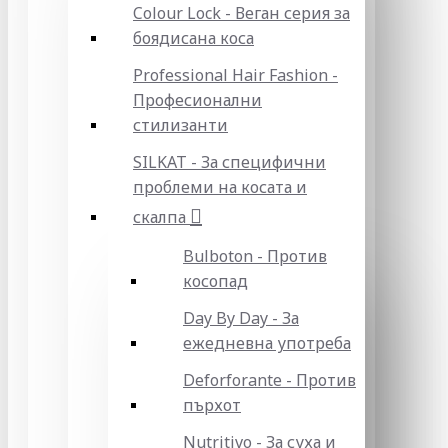
Colour Lock - Веган серия за
боядисана коса
Professional Hair Fashion -
Професионални
стилизанти
SILKAT - За специфични
проблеми на косата и
скалпа
Bulboton - Против
косопад
Day By Day - За
ежедневна употреба
Deforforante - Против
пърхот
Nutritivo - За суха и