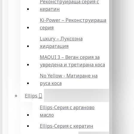
Реконструираща серия с
кератин
Ki-Power – Реконструираща
серия
Luxury – Луксозна
хидратация
MAQUI 3 – Веган серия за
увредена и третирана коса
No Yellow - Матиране на
руса коса
Ellips
Ellips-Серия с арганово
масло
Ellips-Серия с кератин