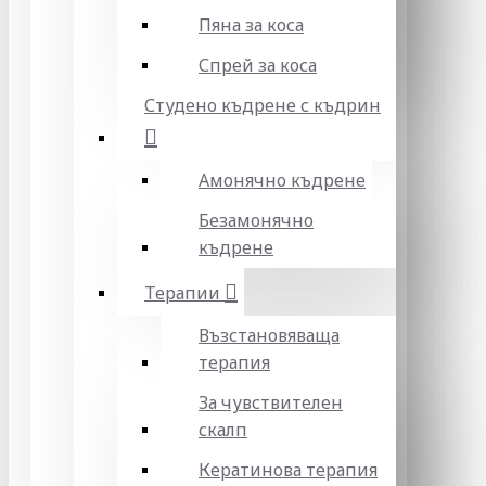
Пяна за коса
Спрей за коса
Студено къдрене с къдрин
Амонячно къдрене
Безамонячно
къдрене
Терапии
Възстановяваща
терапия
За чувствителен
скалп
Кератинова терапия