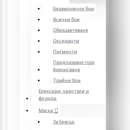
Безамонячни бои
Всички бои
Обезцветяване
Оксиданти
Пигменти
Предпазване при
боядисване
Трайни бои
Елексири, кристали и
флуиди
Маски
За блясък