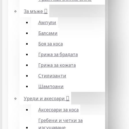
За мъже
Ампули
Балсами
Боя за коса
Грижа за брадата
Грижа за кожата
Стилизанти
Шампоани
Уреди и акесоари
Аксесоари за коса
Гребени и четки за
изсушаване