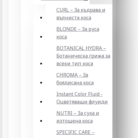
CURL – За къдрава и
вълниста коса
BLONDE – За руса
коса
BOTANICAL HYDRA –
Ботаническа грижа за
всеки тип коса
CHROMA – За
боядисана коса
Instant Color Fluid -
Оцветяващи флуиди
NUTRI – За суха и
изтощена коса
SPECIFIC CARE –