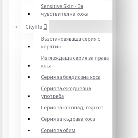
Sensitive Skin - За
чувствителна кожа
Citylife
Възстановяваща серия с
кератин
Изглаждаща серия за права
коса
Серия за боядисана коса
Серия за ежедневна
употреба
Серия за косопад, пърхот
Серия за къдрава коса
Серия за обем