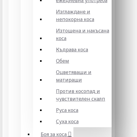
ежедневна употреба
Изглаждане и
непокорна коса
Изтощена и накъсана
коса
Къдрава коса
Обем
Оцветяващи и
матиращи
Против косопад и
чувствителен скалп
Руса коса
Суха коса
Боя за коса