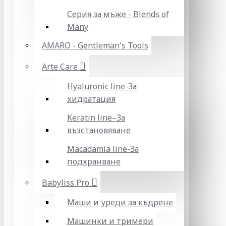
Серия за мъже - Blends of
Many
AMARO - Gentleman's Tools
Arte Care
Hyaluronic line-За
хидратация
Keratin line–За
възстановяване
Macadamia line-За
подхранване
Babyliss Pro
Маши и уреди за къдрене
Машинки и тримери