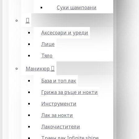
Сухи шампоани
Аксесоари и уреди
Лице
Тяло
Маникюр
База и топ лак
Грижа за ръце и нокти
Инструменти
Лак за нокти
Лакочистители
Траен лак Infinite shine