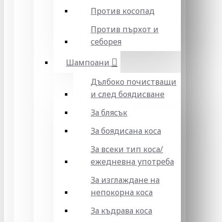
Против косопад
Против пърхот и
себорея
Шампоани
Дълбоко почистващи
и след боядисване
За блясък
За боядисана коса
За всеки тип коса/
ежедневна употреба
За изглаждане на
непокорна коса
За къдрава коса