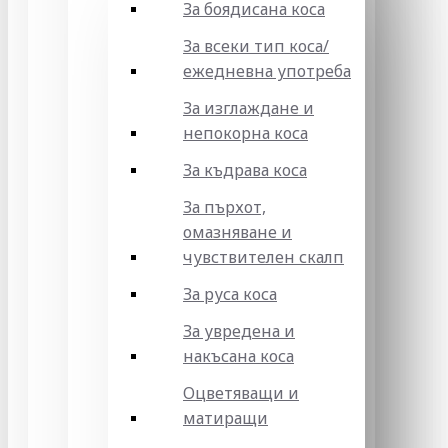
За боядисана коса
За всеки тип коса/
ежедневна употреба
За изглаждане и
непокорна коса
За къдрава коса
За пърхот,
омазняване и
чувствителен скалп
За руса коса
За увредена и
накъсана коса
Оцветяващи и
матиращи