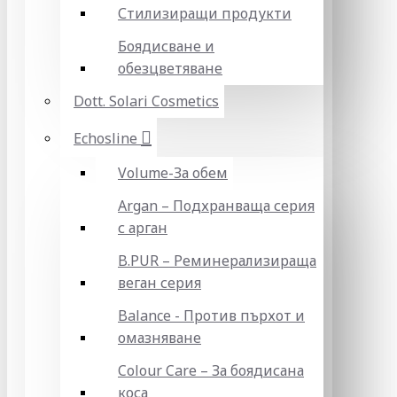
Стилизиращи продукти
Боядисване и
обезцветяване
Dott. Solari Cosmetics
Echosline
Volume-За обем
Argan – Подхранваща серия
с арган
B.PUR – Реминерализираща
веган серия
Balance - Против пърхот и
омазняване
Colour Care – За боядисана
коса