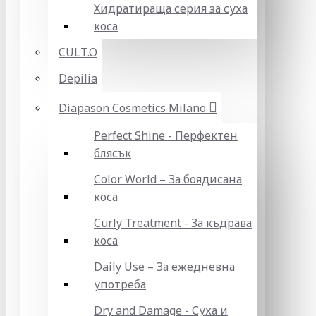
Хидратираща серия за суха
коса
CULT.O
Depilia
Diapason Cosmetics Milano
Perfect Shine - Перфектен
блясък
Color World – За боядисана
коса
Curly Treatment - За къдрава
коса
Daily Use – За ежедневна
употреба
Dry and Damage - Суха и