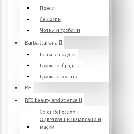
Преси
Сешоари
Четки и гребени
Barba Italiana
Боя и оксидант
Грижа за брадата
Грижа за косата
BE
BES beauty and science
Color Reflection –
Оцветяващи шампоани и
маски