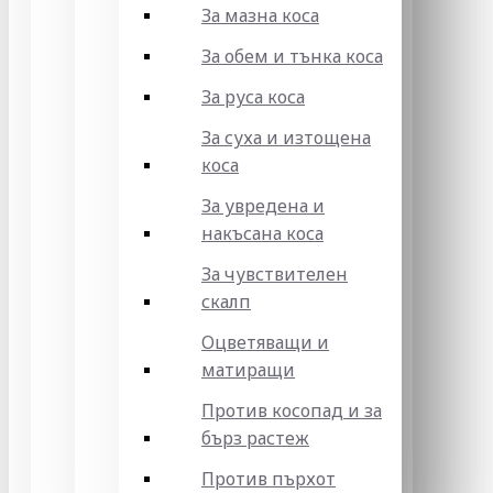
За мазна коса
За обем и тънка коса
За руса коса
За суха и изтощена
коса
За увредена и
накъсана коса
За чувствителен
скалп
Оцветяващи и
матиращи
Против косопад и за
бърз растеж
Против пърхот