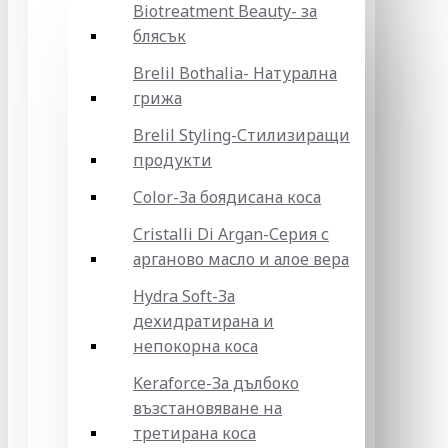
Biotreatment Beauty- за
блясък
Brelil Bothalia- Натурална
грижа
Brelil Styling-Стилизиращи
продукти
Color-За боядисана коса
Cristalli Di Argan-Серия с
арганово масло и алое вера
Hydra Soft-За
дехидратирана и
непокорна коса
Keraforce-За дълбоко
възстановяване на
третирана коса