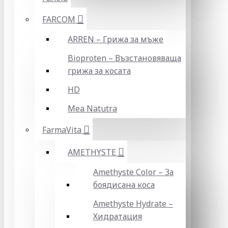
FARCOM
ARREN – Грижа за мъже
Bioproten – Възстановяваща
грижа за косата
HD
Mea Natutra
FarmaVita
AMETHYSTE
Amethyste Color – За
боядисана коса
Amethyste Hydrate –
Хидратация