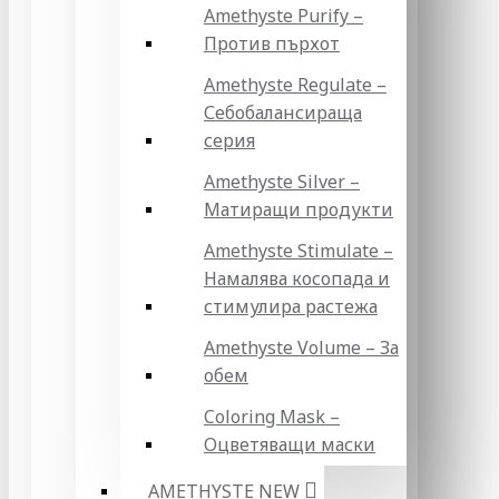
Amethyste Purify –
Против пърхот
Amethyste Regulate –
Себобалансираща
серия
Amethyste Silver –
Матиращи продукти
Amethyste Stimulate –
Намалява косопада и
стимулира растежа
Amethyste Volume – За
обем
Coloring Mask –
Оцветяващи маски
AMETHYSTE NEW