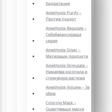
Хидратация
Amethyste Purify –
Против пърхот
Amethyste Regulate –
Себобалансираща
серия
Amethyste Silver –
Матиращи продукти
Amethyste Stimulate –
Намалява косопада и
стимулира растежа
Amethyste Volume – За
обем
Coloring Mask –
Оцветяващи маски