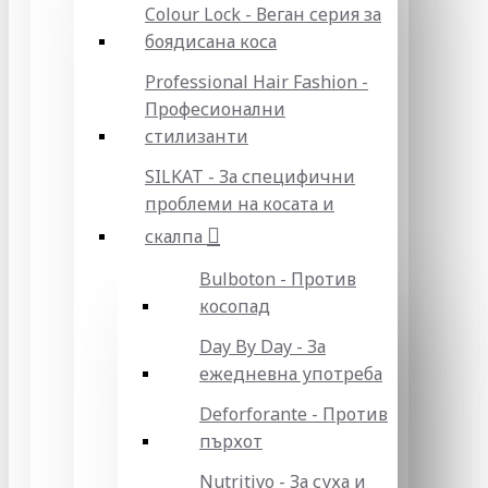
Colour Lock - Веган серия за
боядисана коса
Professional Hair Fashion -
Професионални
стилизанти
SILKAT - За специфични
проблеми на косата и
скалпа
Bulboton - Против
косопад
Day By Day - За
ежедневна употреба
Deforforante - Против
пърхот
Nutritivo - За суха и