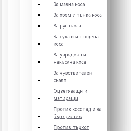
За мазна коса
За обем и тънка коса
За руса коса
За суха и изтощена
коса
За увредена и
накъсана коса
За чувствителен
скалп
Оцветяващи и
матиращи
Против косопад и за
бърз растеж
Против пърхот