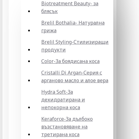
Biotreatment Beauty- за
блясък
Brelil Bothalia- Натурална
грижа
Brelil Styling-Стилизиращи
продукти
Color-За боядисана коса
Cristalli Di Argan-Серия с
арганово масло и алое вера
Hydra Soft-За
дехидратирана и
непокорна коса
Keraforce-За дълбоко
възстановяване на
третирана коса