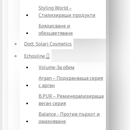
Styling World –
Стилизиращи продукти
Боядисване и
обезцветяване
Dott. Solari Cosmetics
Echosline
Volume-За обем
Argan – Подхранваща серия
с арган
B.PUR – Реминерализираща
веган серия
Balance - Против пърхот и
омазняване