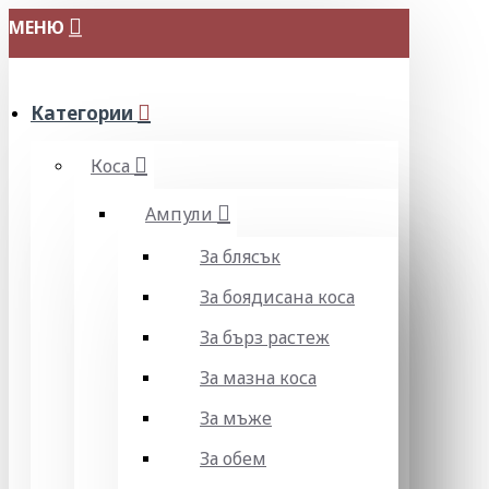
МЕНЮ
Категории
Коса
Ампули
За блясък
За боядисана коса
За бърз растеж
За мазна коса
За мъже
За обем