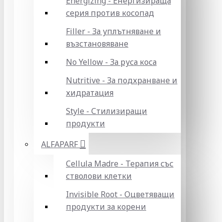
Energizing - Енергизираща
серия против косопад
Filler - За уплътняване и
възстановяване
No Yellow - За руса коса
Nutritive - За подхранване и
хидратация
Style - Стилизиращи
продукти
ALFAPARF
Cellula Madre - Терапия със
стволови клетки
Invisible Root - Оцветяващи
продукти за корени