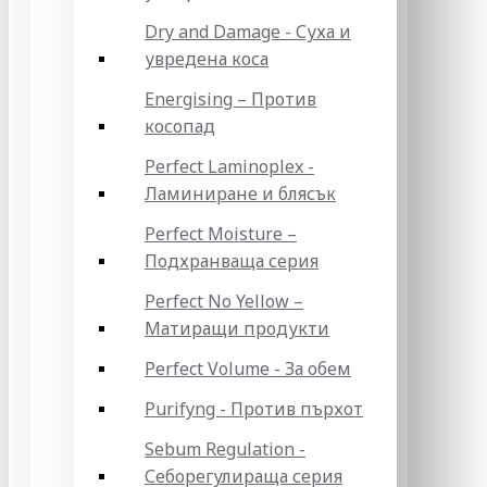
Dry and Damage - Суха и
увредена коса
Energising – Против
косопад
Perfect Laminoplex -
Ламиниране и блясък
Perfect Moisture –
Подхранваща серия
Perfect No Yellow –
Матиращи продукти
Perfect Volume - За обем
Purifyng - Против пърхот
Sebum Regulation -
Себорегулираща серия