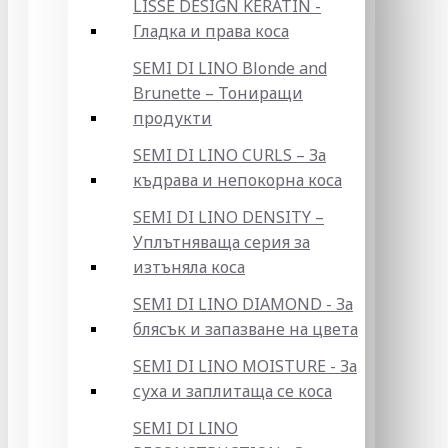
LISSE DESIGN KERATIN -
Гладка и права коса
SEMI DI LINO Blonde and
Brunette – Тониращи
продукти
SEMI DI LINO CURLS – За
къдрава и непокорна коса
SEMI DI LINO DENSITY –
Уплътняваща серия за
изтъняла коса
SEMI DI LINO DIAMOND - За
блясък и запазване на цвета
SEMI DI LINO MOISTURE - За
суха и заплитаща се коса
SEMI DI LINO