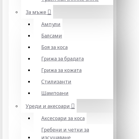
За мъже
Ампули
Балсами
Боя за коса
Грижа за брадата
Грижа за кожата
Стилизанти
Шампоани
Уреди и акесоари
Аксесоари за коса
Гребени и четки за
изсушаване