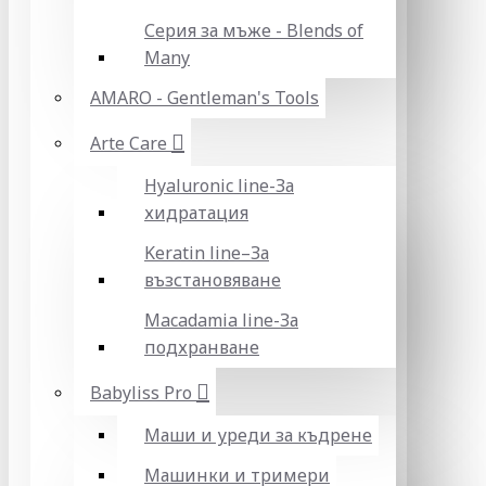
Серия за мъже - Blends of
Many
AMARO - Gentleman's Tools
Arte Care
Hyaluronic line-За
хидратация
Keratin line–За
възстановяване
Macadamia line-За
подхранване
Babyliss Pro
Маши и уреди за къдрене
Машинки и тримери