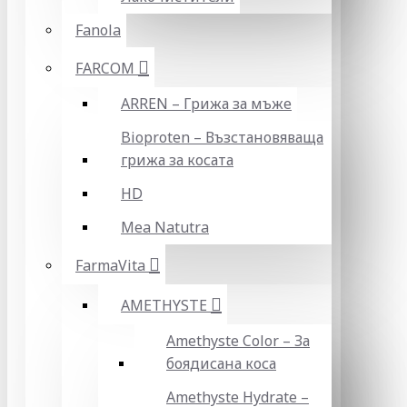
Fanola
FARCOM
ARREN – Грижа за мъже
Bioproten – Възстановяваща
грижа за косата
HD
Mea Natutra
FarmaVita
AMETHYSTE
Amethyste Color – За
боядисана коса
Amethyste Hydrate –