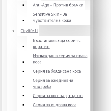
Anti-Age – Против бръчки
Sensitive Skin - За
чувствителна кожа
Citylife
Възстановяваща серия с
кератин
Изглаждаща серия за права
коса
Серия за боядисана коса
Серия за ежедневна
употреба
Серия за косопад, пърхот
Серия за къдрава коса