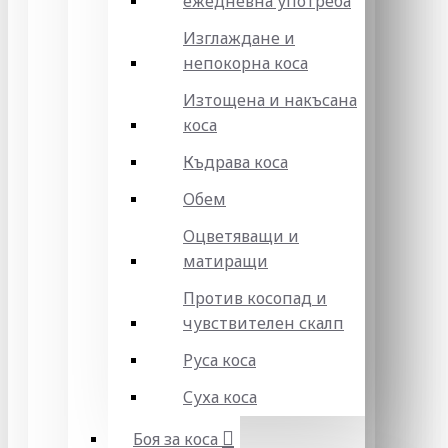
ежедневна употреба
Изглаждане и
непокорна коса
Изтощена и накъсана
коса
Къдрава коса
Обем
Оцветяващи и
матиращи
Против косопад и
чувствителен скалп
Руса коса
Суха коса
Боя за коса