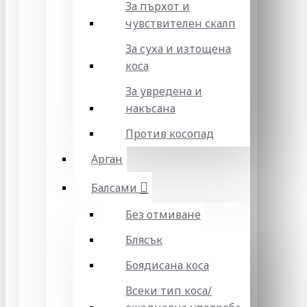
За пърхот и
чувствителен скалп
За суха и изтощена
коса
За увредена и
накъсана
Против косопад
Арган
Балсами
Без отмиване
Блясък
Боядисана коса
Всеки тип коса/