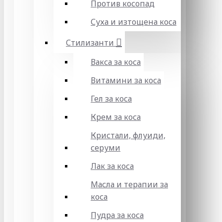
Против косопад
Суха и изтощена коса
Стилизанти
Вакса за коса
Витамини за коса
Гел за коса
Крем за коса
Кристали, флуиди,
серуми
Лак за коса
Масла и терапии за
коса
Пудра за коса