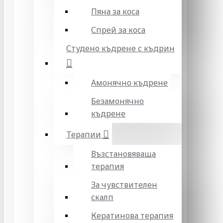
Пяна за коса
Спрей за коса
Студено къдрене с къдрин
Амонячно къдрене
Безамонячно
къдрене
Терапии
Възстановяваща
терапия
За чувствителен
скалп
Кератинова терапия