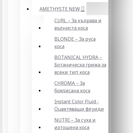
AMETHYSTE NEW
CURL – За къдрава и
вълниста коса
BLONDE – За руса
коса
BOTANICAL HYDRA –
Ботаническа грижа за
всеки тип коса
CHROMA – За
боядисана коса
Instant Color Fluid -
Оцветяващи флуиди
NUTRI – За суха и
изтощена коса