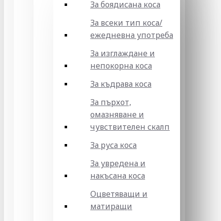
За боядисана коса
За всеки тип коса/
ежедневна употреба
За изглаждане и
непокорна коса
За къдрава коса
За пърхот,
омазняване и
чувствителен скалп
За руса коса
За увредена и
накъсана коса
Оцветяващи и
матиращи