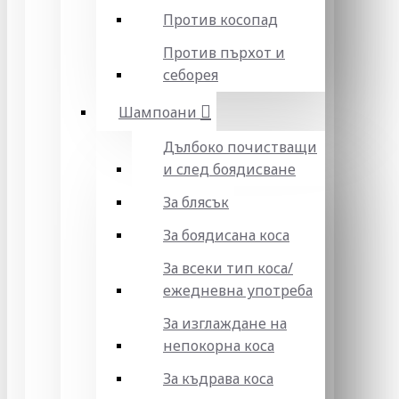
Против косопад
Против пърхот и
себорея
Шампоани
Дълбоко почистващи
и след боядисване
За блясък
За боядисана коса
За всеки тип коса/
ежедневна употреба
За изглаждане на
непокорна коса
За къдрава коса