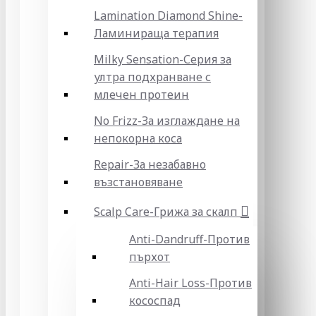
Lamination Diamond Shine-
Ламинираща терапия
Milky Sensation-Серия за
ултра подхранване с
млечен протеин
No Frizz-За изглаждане на
непокорна коса
Repair-За незабавно
възстановяване
Scalp Care-Грижа за скалп
Anti-Dandruff-Против
пърхот
Anti-Hair Loss-Против
кососпад