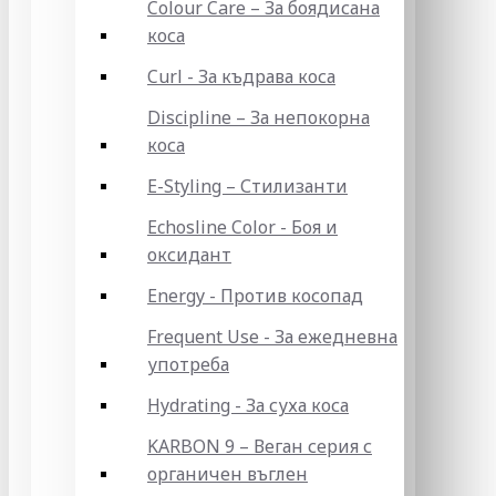
Colour Care – За боядисана
коса
Curl - За къдрава коса
Discipline – За непокорна
коса
E-Styling – Стилизанти
Echosline Color - Боя и
оксидант
Energy - Против косопад
Frequent Use - За ежедневна
употреба
Hydrating - За суха коса
KARBON 9 – Веган серия с
органичен въглен