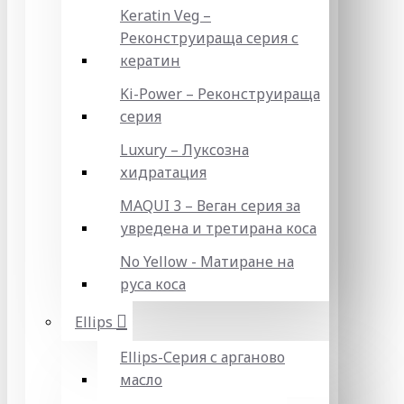
Keratin Veg –
Реконструираща серия с
кератин
Ki-Power – Реконструираща
серия
Luxury – Луксозна
хидратация
MAQUI 3 – Веган серия за
увредена и третирана коса
No Yellow - Матиране на
руса коса
Ellips
Ellips-Серия с арганово
масло