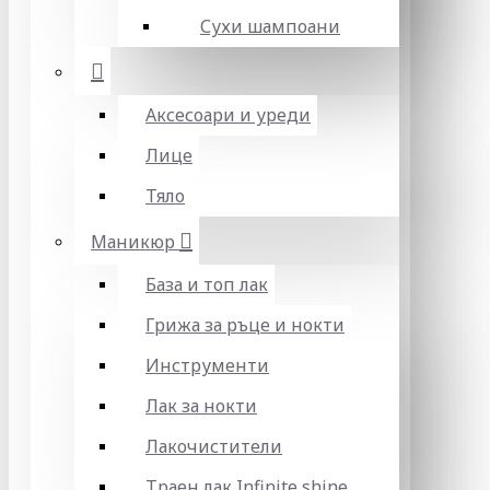
Сухи шампоани
Аксесоари и уреди
Лице
Тяло
Маникюр
База и топ лак
Грижа за ръце и нокти
Инструменти
Лак за нокти
Лакочистители
Траен лак Infinite shine