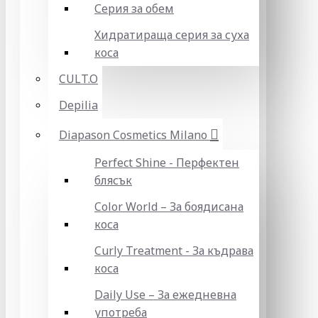
Серия за обем
Хидратираща серия за суха
коса
CULT.O
Depilia
Diapason Cosmetics Milano
Perfect Shine - Перфектен
блясък
Color World – За боядисана
коса
Curly Treatment - За къдрава
коса
Daily Use – За ежедневна
употреба