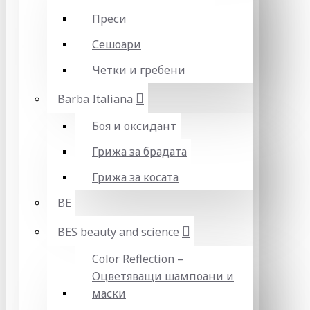
Преси
Сешоари
Четки и гребени
Barba Italiana
Боя и оксидант
Грижа за брадата
Грижа за косата
BE
BES beauty and science
Color Reflection –
Оцветяващи шампоани и
маски