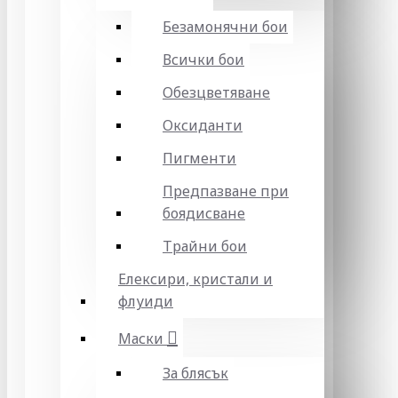
Безамонячни бои
Всички бои
Обезцветяване
Оксиданти
Пигменти
Предпазване при
боядисване
Трайни бои
Елексири, кристали и
флуиди
Маски
За блясък