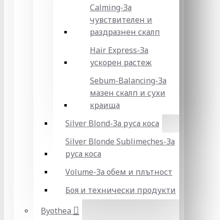
Calming-За
чувствителен и
раздразнен скалп
Hair Express-За
ускорен растеж
Sebum-Balancing-За
мазен скалп и сухи
краища
Silver Blond-За руса коса
Silver Blonde Sublіmeches-За
руса коса
Volume-За обем и плътност
Боя и технически продукти
Byothea