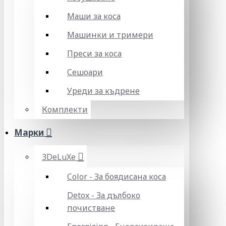
Маши за коса
Машинки и тримери
Преси за коса
Сешоари
Уреди за къдрене
Комплекти
Марки
3DeLuXe
Color - За боядисана коса
Detox - За дълбоко
почистване