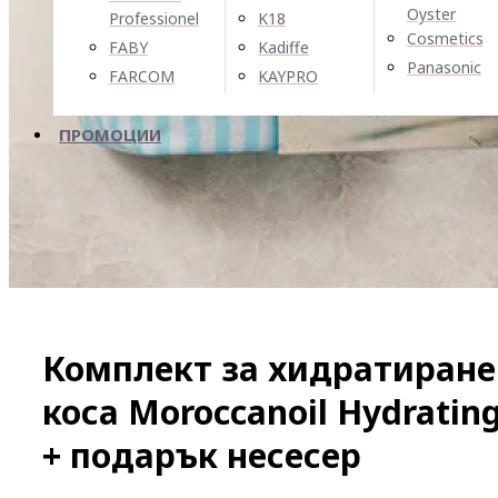
Oyster
Professionel
K18
Cosmetics
FABY
Kadiffe
Panasonic
FARCOM
KAYPRO
ПРОМОЦИИ
Комплект за хидратиране 
коса Moroccanoil Hydratin
+ подарък несесер