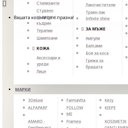
Стилизанти
Лакочистители
Студено
Траен лак
къдрене с
Вашата кошница е празна!
Infinite shine
къдрин
ЗА МЪЖЕ
Терапии
Шампоани
Ампули
Балсами
КОЖА
Боя за коса
Аксесоари и
Грижа за
уреди
брадата
Лице
МАРКИ
3Deluxe
FarmaVita
Kezy
ALFAPARF
FOLLOW
KIEPE
ME
AMARO -
Framesi
KOSIMETIK
Gentleman's
GENTLEME