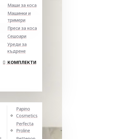
Маши за коса
Машинки и
тримери
Преси за коса
Сешоари
Уреди за
къдрене
КОМПЛЕКТИ
Papino
Cosmetics
Perfecta
Proline
N
Pettenon