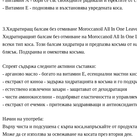
- Витамин А - бори се със свободните радикали и ефектите от ст
- Витамин Е - подновява и възстановява увредената коса.
3.
Хидратиращ балсам без отмиване Moroccanoil All In One Leave-
Хидратиращият балсам без отмиване на Moroccanoil All In One L
всеки тип коса.
Този балсам хидратира и предпазва косъма от н
блясък. Подхранва и омекотява косъма.
Спреят съдържа следните активни съставки:
- арганово масло - богато на витамин E, есенциални мастни к
- екстракт от киноа - задържа хидратацията в косъма и го подхр
- естествено извлечени захари - защитават от дехидратация
- чисти аминокиселини - подобряват еластичността и управляем
- екстракт от ечемик - притежава заздравяващи и антиоксидант
Начин на употреба:
Върху чиста и подсушена с кърпа коса,напръскайте от продукта.
Може да се използва за освежаване на косата през втория ден.