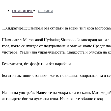
ОПИСАНИЕ
ОТЗИВИ
1.Хидратиращ шампоан без сулфати за всеки тип коса Moroccan
Шампоанът Moroccanoil Hydrating Shampoo балансиращ влагата 
коса, която се нуждае от подхранване и овлажняване.Предпазва
употреба. Увеличава управляемостта, гладкостта и блясъка на к
Без сулфати, без фосфати и без парабени.
Богат на активни съставки, които повишават хидратацията и се 
Начин на употреба: Нанесете на мокра коса и скалп. Масажирай
активирете богата луксозна пяна. Изплакнете обилно с вода.