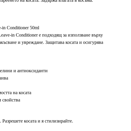
ареенето на косата. Задържа влагата в косъма.
in Conditioner 50ml
eave-in Conditioner е подходящ за използване върху
акъсване и увреждане. Защитава косата и осигурява
иселини и антиоксиданти
анва
остта на косата
и свойства
 Разрешете косата и я стилизирайте.