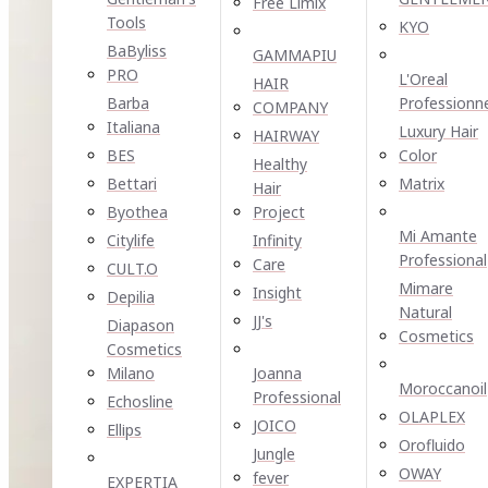
Free Limix
Tools
KYO
BaByliss
GAMMAPIU
PRO
L'Oreal
HAIR
Barba
Professionn
COMPANY
Italiana
Luxury Hair
HAIRWAY
BES
Color
Healthy
Bettari
Matrix
Hair
Byothea
Project
Mi Amante
Citylife
Infinity
Professional
Care
CULT.O
Mimare
Insight
Depilia
Natural
JJ's
Diapason
Cosmetics
Cosmetics
Milano
Joanna
Moroccanoil
Professional
Echosline
OLAPLEX
JOICO
Ellірѕ
Orofluido
Jungle
OWAY
fever
EXPERTIA