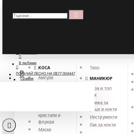
Меню
Кошница
Menu
ПОРЪЧАЙ ЛЕСНО НА 0877 004447
МЕНЮ
В любими
КОСА
Тяло
ПОРЪЧАЙ ЛЕСНО НА 0877 004447
Ампули
МАНИКЮР
Сравни
Арган
База и топ
Балсами
лак
Комплект за хид
Боя за коса
Грижа за
Елексири,
ръце и нокти
кристали и
Инструменти
флуиди
Лак за нокти
Маски