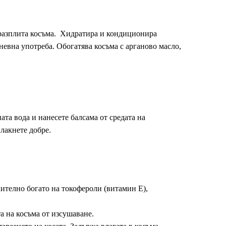
о разплита косъма. Хидратира и кондиционира
невна употреба. Обогатява косъма с арганово масло,
та вода и нанесете балсама от средата на
лакнете добре.
ително богато на токофероли (витамин Е),
а на косъма от изсушаване.