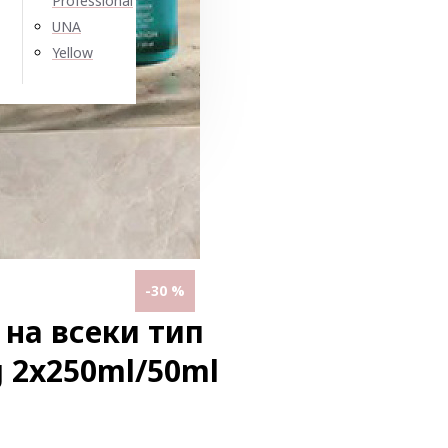
Professional
UNA
Yellow
-30 %
на всеки тип
g 2x250ml/50ml