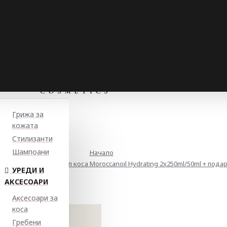
Грижа за
кожата
Стилизанти
Шампоани
Начало
ратиране на всеки тип коса Moroccanoil Hydrating 2x250ml/50ml + пода
УРЕДИ И
АКСЕСОАРИ
Аксесоари за
коса
Гребени