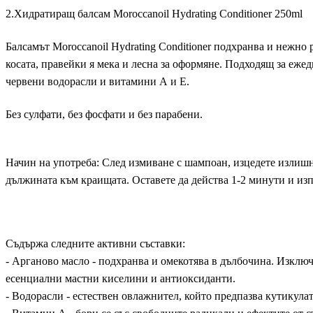
2.Хидратиращ балсам Moroccanoil Hydrating Conditioner 250ml
Балсамът Moroccanoil Hydrating Conditioner подхранва и нежн
косата, правейки я мека и лесна за оформяне. Подходящ за ежед
червени водорасли и витамини А и Е.
Без сулфати, без фосфати и без парабени.
Начин на употреба: След измиване с шампоан, изцедете излишна
дължината към краищата. Оставете да действа 1-2 минути и изп
Съдържа следните активни съставки:
- Арганово масло - подхранва и омекотява в дълбочина. Изключ
есенциални мастни киселини и антиоксиданти.
- Водорасли - естествен овлажнител, който предпазва кутикулат