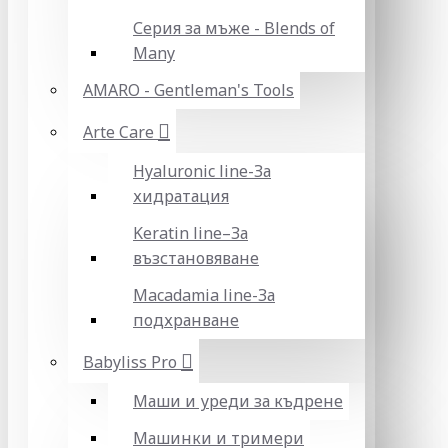
Серия за мъже - Blends of
Many
AMARO - Gentleman's Tools
Arte Care
Hyaluronic line-За
хидратация
Keratin line–За
възстановяване
Macadamia line-За
подхранване
Babyliss Pro
Маши и уреди за къдрене
Машинки и тримери