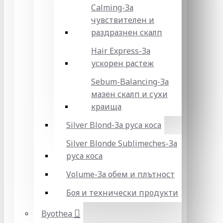
Calming-За
чувствителен и
раздразнен скалп
Hair Express-За
ускорен растеж
Sebum-Balancing-За
мазен скалп и сухи
краища
Silver Blond-За руса коса
Silver Blonde Sublіmeches-За
руса коса
Volume-За обем и плътност
Боя и технически продукти
Byothea