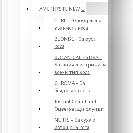
AMETHYSTE NEW
CURL – За къдрава и
вълниста коса
BLONDE – За руса
коса
BOTANICAL HYDRA –
Ботаническа грижа за
всеки тип коса
CHROMA – За
боядисана коса
Instant Color Fluid -
Оцветяващи флуиди
NUTRI – За суха и
изтощена коса