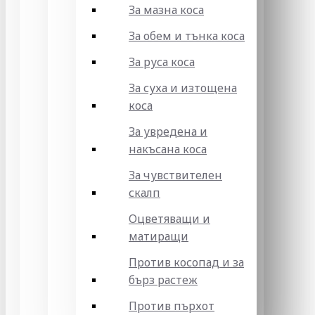
За мазна коса
За обем и тънка коса
За руса коса
За суха и изтощена
коса
За увредена и
накъсана коса
За чувствителен
скалп
Оцветяващи и
матиращи
Против косопад и за
бърз растеж
Против пърхот