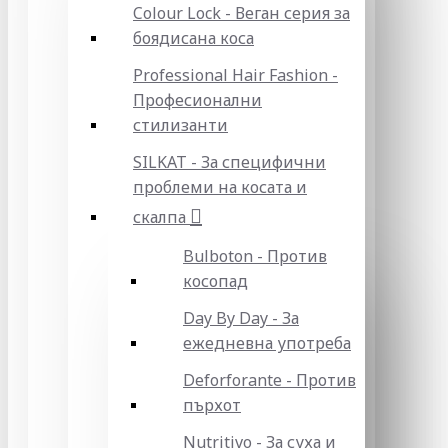
Colour Lock - Веган серия за
боядисана коса
Professional Hair Fashion -
Професионални
стилизанти
SILKAT - За специфични
проблеми на косата и
скалпа
Bulboton - Против
косопад
Day By Day - За
ежедневна употреба
Deforforante - Против
пърхот
Nutritivo - За суха и