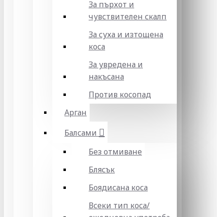
За пърхот и
чувствителен скалп
За суха и изтощена
коса
За увредена и
накъсана
Против косопад
Арган
Балсами
Без отмиване
Блясък
Боядисана коса
Всеки тип коса/