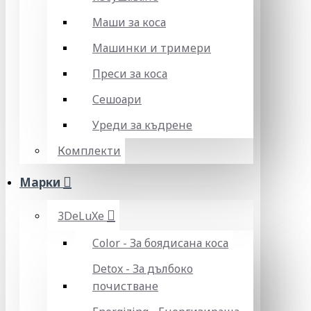
Маши за коса
Машинки и тримери
Преси за коса
Сешоари
Уреди за къдрене
Комплекти
Марки
3DeLuXe
Color - За боядисана коса
Detox - За дълбоко
почистване