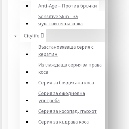
Anti-Age – Против бръчки
Sensitive Skin - За
чувствителна кожа
Citylife
Възстановяваща серия с
кератин
Изглаждаща серия за права
коса
Серия за боядисана коса
Серия за ежедневна
употреба
Серия за косопад, пърхот
Серия за къдрава коса