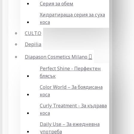
Серия за обем
Хидратираща серия за суха
коса
CULT.O
Depilia
Diapason Cosmetics Milano
Perfect Shine - Перфектен
блясък
Color World – За боядисана
коса
Curly Treatment - За къдрава
коса
Daily Use – За ежедневна
употреба