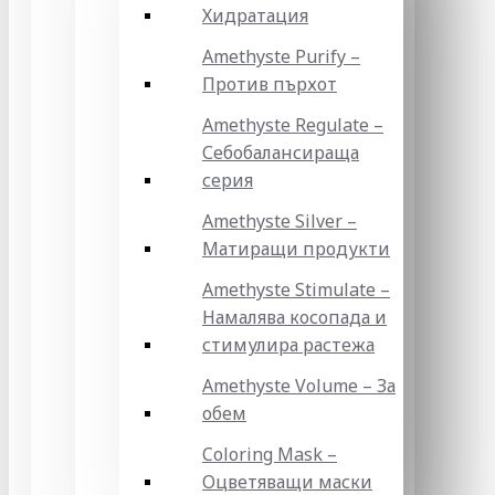
Хидратация
Amethyste Purify –
Против пърхот
Amethyste Regulate –
Себобалансираща
серия
Amethyste Silver –
Матиращи продукти
Amethyste Stimulate –
Намалява косопада и
стимулира растежа
Amethyste Volume – За
обем
Coloring Mask –
Оцветяващи маски