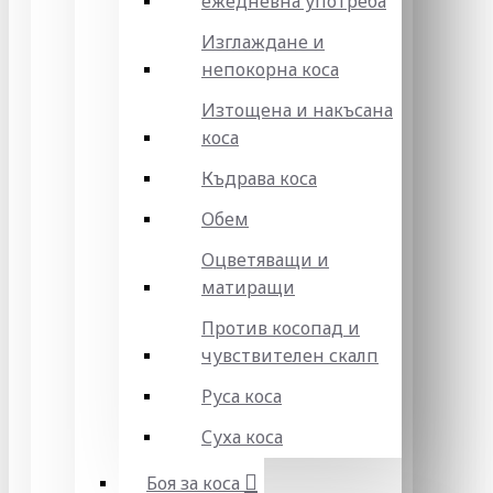
ежедневна употреба
Изглаждане и
непокорна коса
Изтощена и накъсана
коса
Къдрава коса
Обем
Оцветяващи и
матиращи
Против косопад и
чувствителен скалп
Руса коса
Суха коса
Боя за коса