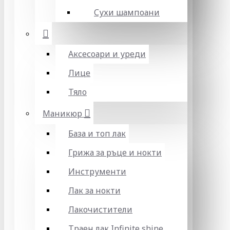
Сухи шампоани
Аксесоари и уреди
Лице
Тяло
Маникюр
База и топ лак
Грижа за ръце и нокти
Инструменти
Лак за нокти
Лакочистители
Траен лак Infinite shine