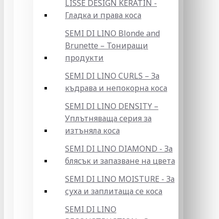
LISSE DESIGN KERATIN -
Гладка и права коса
SEMI DI LINO Blonde and
Brunette – Тониращи
продукти
SEMI DI LINO CURLS – За
къдрава и непокорна коса
SEMI DI LINO DENSITY –
Уплътняваща серия за
изтъняла коса
SEMI DI LINO DIAMOND - За
блясък и запазване на цвета
SEMI DI LINO MOISTURE - За
суха и заплитаща се коса
SEMI DI LINO