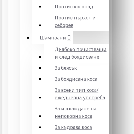
Против косопад
Против пърхот и
себорея
Шампоани
Дълбоко почистващи
и след боядисване
За блясък
За боядисана коса
За всеки тип коса/
ежедневна употреба
За изглаждане на
непокорна коса
За къдрава коса