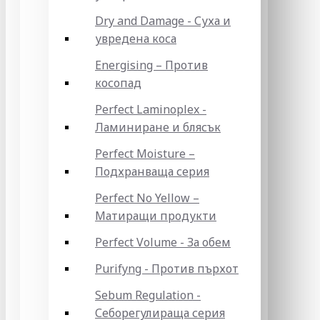
Dry and Damage - Суха и
увредена коса
Energising – Против
косопад
Perfect Laminoplex -
Ламиниране и блясък
Perfect Moisture –
Подхранваща серия
Perfect No Yellow –
Матиращи продукти
Perfect Volume - За обем
Purifyng - Против пърхот
Sebum Regulation -
Себорегулираща серия