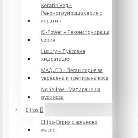
Keratin Veg –
Реконструираща серия с
кератин
Ki-Power – Реконструираща
серия
Luxury – Луксозна
хидратация
MAQUI 3 – Веган серия за
увредена и третирана коса
No Yellow - Матиране на
руса коса
Ellips
Ellips-Серия с арганово
масло