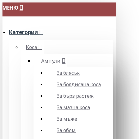
МЕНЮ
Категории
Коса
Ампули
За блясък
За боядисана коса
За бърз растеж
За мазна коса
За мъже
За обем