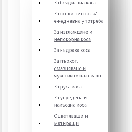
За боядисана коса
За всеки тип коса/
ежедневна употреба
За изглаждане и
непокорна коса
За къдрава коса
За пърхот,
омазняване и
чувствителен скалп
За руса коса
За увредена и
накъсана коса
Оцветяващи и
матиращи