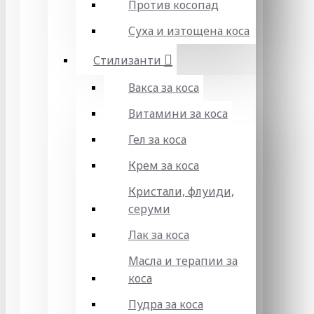
Против косопад
Суха и изтощена коса
Стилизанти
Вакса за коса
Витамини за коса
Гел за коса
Крем за коса
Кристали, флуиди,
серуми
Лак за коса
Масла и терапии за
коса
Пудра за коса