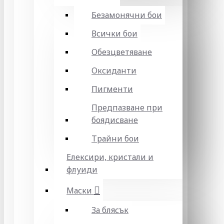
Безамонячни бои
Всички бои
Обезцветяване
Оксиданти
Пигменти
Предпазване при
боядисване
Трайни бои
Елексири, кристали и
флуиди
Маски
За блясък