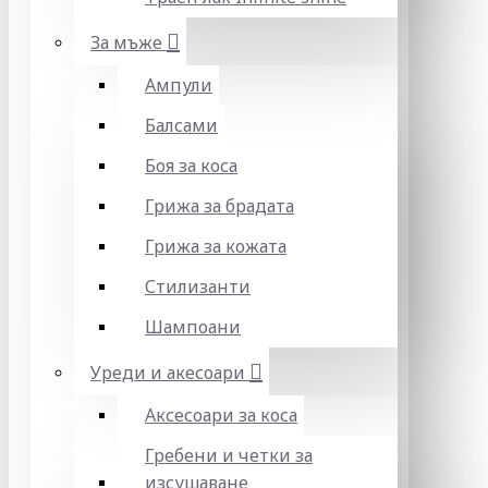
За мъже
Ампули
Балсами
Боя за коса
Грижа за брадата
Грижа за кожата
Стилизанти
Шампоани
Уреди и акесоари
Аксесоари за коса
Гребени и четки за
изсушаване