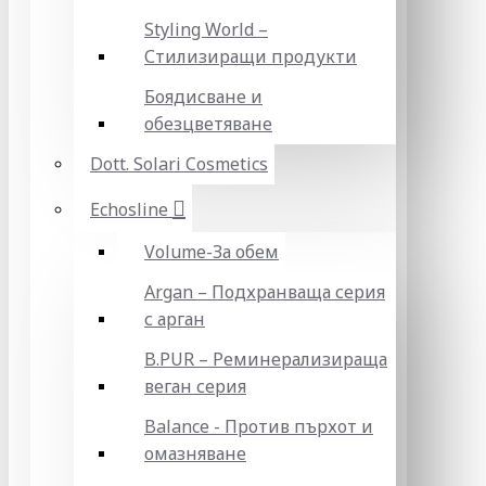
Styling World –
Стилизиращи продукти
Боядисване и
обезцветяване
Dott. Solari Cosmetics
Echosline
Volume-За обем
Argan – Подхранваща серия
с арган
B.PUR – Реминерализираща
веган серия
Balance - Против пърхот и
омазняване