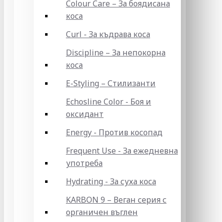
Colour Care – За боядисана
коса
Curl - За къдрава коса
Discipline – За непокорна
коса
E-Styling – Стилизанти
Echosline Color - Боя и
оксидант
Energy - Против косопад
Frequent Use - За ежедневна
употреба
Hydrating - За суха коса
KARBON 9 – Веган серия с
органичен въглен