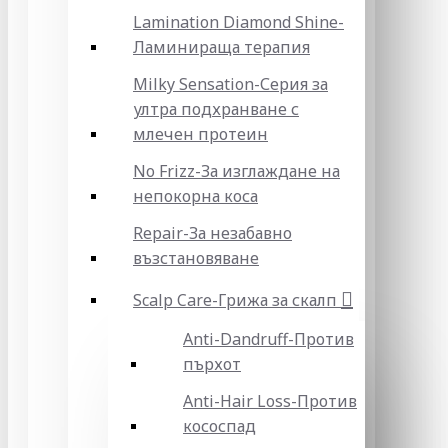
Lamination Diamond Shine-
Ламинираща терапия
Milky Sensation-Серия за
ултра подхранване с
млечен протеин
No Frizz-За изглаждане на
непокорна коса
Repair-За незабавно
възстановяване
Scalp Care-Грижа за скалп
Anti-Dandruff-Против
пърхот
Anti-Hair Loss-Против
кососпад