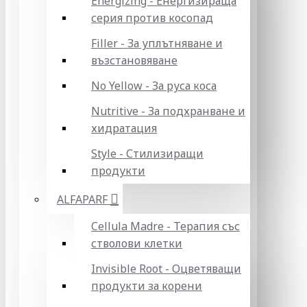
Energizing - Енергизираща
серия против косопад
Filler - За уплътняване и
възстановяване
No Yellow - За руса коса
Nutritive - За подхранване и
хидратация
Style - Стилизиращи
продукти
ALFAPARF
Cellula Madre - Терапия със
стволови клетки
Invisible Root - Оцветяващи
продукти за корени