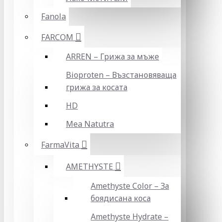
Fanola
FARCOM
ARREN – Грижа за мъже
Bioproten – Възстановяваща
грижа за косата
HD
Mea Natutra
FarmaVita
AMETHYSTE
Amethyste Color – За
боядисана коса
Amethyste Hydrate –