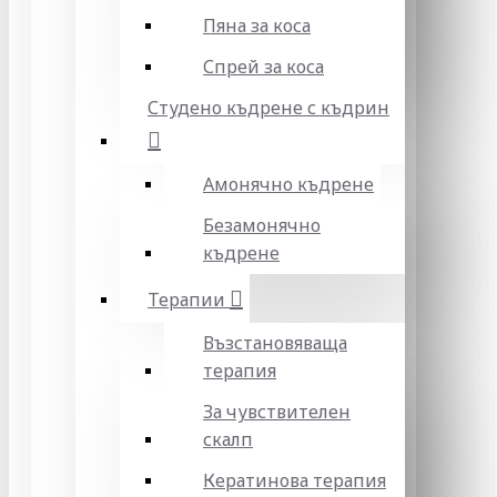
Пяна за коса
Спрей за коса
Студено къдрене с къдрин
Амонячно къдрене
Безамонячно
къдрене
Терапии
Възстановяваща
терапия
За чувствителен
скалп
Кератинова терапия