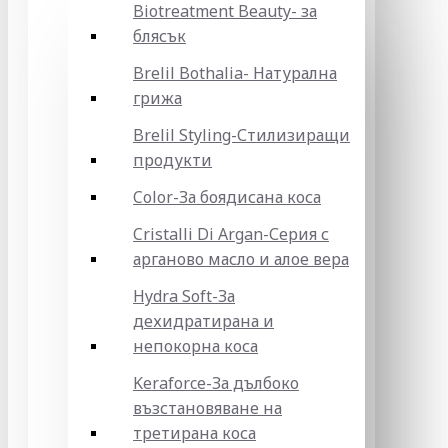
Biotreatment Beauty- за
блясък
Brelil Bothalia- Натурална
грижа
Brelil Styling-Стилизиращи
продукти
Color-За боядисана коса
Cristalli Di Argan-Серия с
арганово масло и алое вера
Hydra Soft-За
дехидратирана и
непокорна коса
Keraforce-За дълбоко
възстановяване на
третирана коса