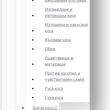
ежедневна употреба
Изглаждане и
непокорна коса
Изтощена и накъсана
коса
Къдрава коса
Обем
Оцветяващи и
матиращи
Против косопад и
чувствителен скалп
Руса коса
Суха коса
Боя за коса