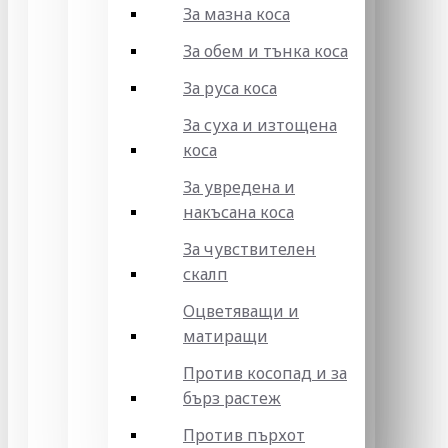
За мазна коса
За обем и тънка коса
За руса коса
За суха и изтощена
коса
За увредена и
накъсана коса
За чувствителен
скалп
Оцветяващи и
матиращи
Против косопад и за
бърз растеж
Против пърхот