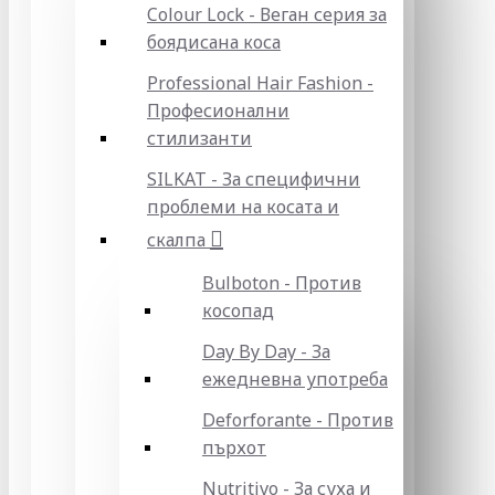
Colour Lock - Веган серия за
боядисана коса
Professional Hair Fashion -
Професионални
стилизанти
SILKAT - За специфични
проблеми на косата и
скалпа
Bulboton - Против
косопад
Day By Day - За
ежедневна употреба
Deforforante - Против
пърхот
Nutritivo - За суха и