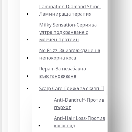
Lamination Diamond Shine-
Ламинираща терапия
Milky Sensation-Серия за
ултра подхранване с
млечен протеин
No Frizz-За изглаждане на
непокорна коса
Repair-За незабавно
възстановяване
Scalp Care-Грижа за скалп
Anti-Dandruff-Против
пърхот
Anti-Hair Loss-Против
кососпад