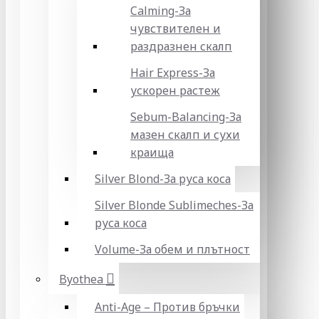
Calming-За
чувствителен и
раздразнен скалп
Hair Express-За
ускорен растеж
Sebum-Balancing-За
мазен скалп и сухи
краища
Silver Blond-За руса коса
Silver Blonde Sublіmeches-За
руса коса
Volume-За обем и плътност
Byothea
Anti-Age – Против бръчки