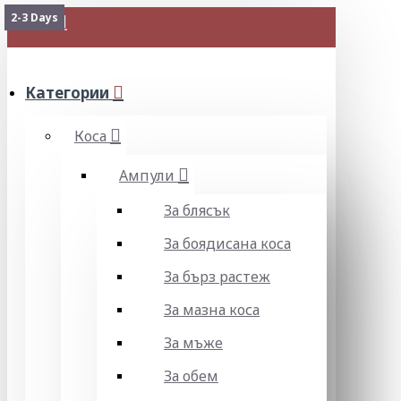
2-3 Days
МЕНЮ
Категории
Коса
Ампули
За блясък
За боядисана коса
За бърз растеж
За мазна коса
За мъже
За обем