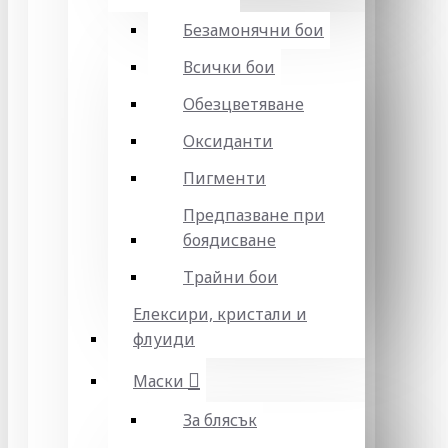
Безамонячни бои
Всички бои
Обезцветяване
Оксиданти
Пигменти
Предпазване при
боядисване
Трайни бои
Елексири, кристали и
флуиди
Маски
За блясък