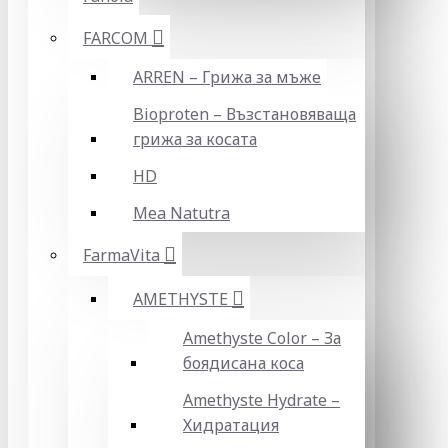
FARCOM
ARREN – Грижа за мъже
Bioproten – Възстановяваща
грижа за косата
HD
Mea Natutra
FarmaVita
AMETHYSTE
Amethyste Color – За
боядисана коса
Amethyste Hydrate –
Хидратация