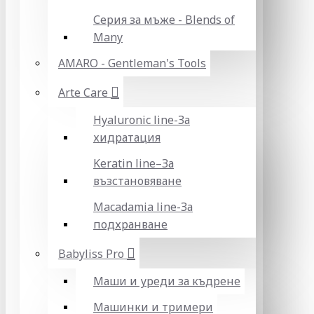
Серия за мъже - Blends of
Many
AMARO - Gentleman's Tools
Arte Care
Hyaluronic line-За
хидратация
Keratin line–За
възстановяване
Macadamia line-За
подхранване
Babyliss Pro
Маши и уреди за къдрене
Машинки и тримери