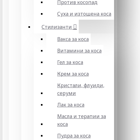
Против косопад
Суха и изтощена коса
Стилизанти
Вакса за коса
Витамини за коса
Гел за коса
Крем за коса
Кристали, флуиди,
серуми
Лак за коса
Масла и терапии за
коса
Пудра за коса