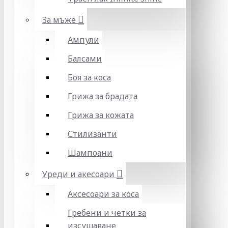
За мъже
Ампули
Балсами
Боя за коса
Грижа за брадата
Грижа за кожата
Стилизанти
Шампоани
Уреди и акесоари
Аксесоари за коса
Гребени и четки за
изсушаване