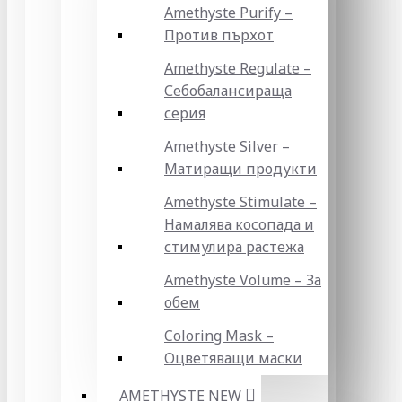
Amethyste Purify –
Против пърхот
Amethyste Regulate –
Себобалансираща
серия
Amethyste Silver –
Матиращи продукти
Amethyste Stimulate –
Намалява косопада и
стимулира растежа
Amethyste Volume – За
обем
Coloring Mask –
Оцветяващи маски
AMETHYSTE NEW