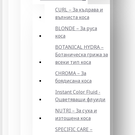
CURL – За къдрава и
вълниста коса
BLONDE – За руса
коса
BOTANICAL HYDRA –
Ботаническа грижа за
всеки тип коса
CHROMA – За
боядисана коса
Instant Color Fluid -
Оцветяващи флуиди
NUTRI – За суха и
изтощена коса
SPECIFIC CARE –