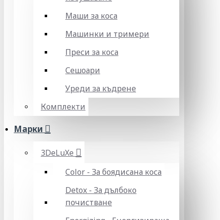
Маши за коса
Машинки и тримери
Преси за коса
Сешоари
Уреди за къдрене
Комплекти
Марки
3DeLuXe
Color - За боядисана коса
Detox - За дълбоко
почистване