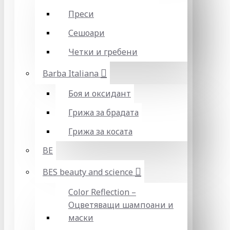
Преси
Сешоари
Четки и гребени
Barba Italiana
Боя и оксидант
Грижа за брадата
Грижа за косата
BE
BES beauty and science
Color Reflection –
Оцветяващи шампоани и
маски