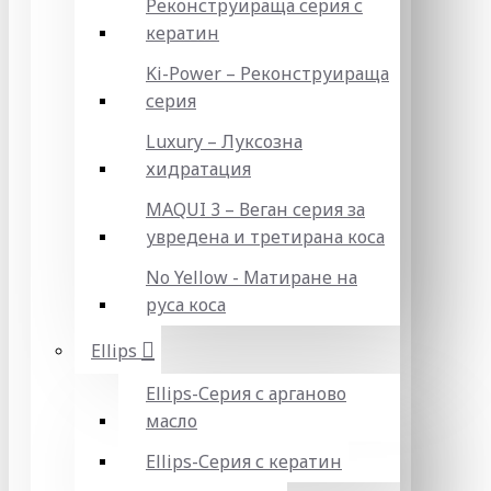
Реконструираща серия с
кератин
Ki-Power – Реконструираща
серия
Luxury – Луксозна
хидратация
MAQUI 3 – Веган серия за
увредена и третирана коса
No Yellow - Матиране на
руса коса
Ellips
Ellips-Серия с арганово
масло
Ellips-Серия с кератин