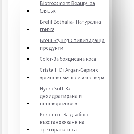
Biotreatment Beauty- за
блясък
Brelil Bothalia- Натурална
грижа
Brelil Styling-Стилизиращи
продукти
Color-За боядисана коса
Cristalli Di Argan-Серия с
арганово масло и алое вера
Hydra Soft-За
дехидратирана и
непокорна коса
Keraforce-За дълбоко
възстановяване на
третирана коса