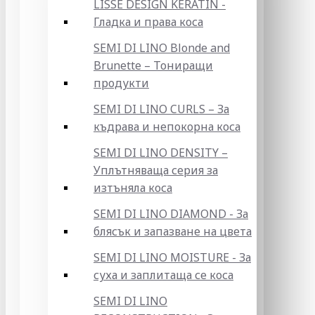
LISSE DESIGN KERATIN -
Гладка и права коса
SEMI DI LINO Blonde and
Brunette – Тониращи
продукти
SEMI DI LINO CURLS – За
къдрава и непокорна коса
SEMI DI LINO DENSITY –
Уплътняваща серия за
изтъняла коса
SEMI DI LINO DIAMOND - За
блясък и запазване на цвета
SEMI DI LINO MOISTURE - За
суха и заплитаща се коса
SEMI DI LINO