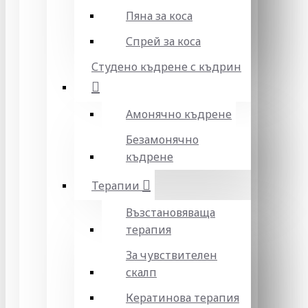
Пяна за коса
Спрей за коса
Студено къдрене с къдрин
Амонячно къдрене
Безамонячно
къдрене
Терапии
Възстановяваща
терапия
За чувствителен
скалп
Кератинова терапия