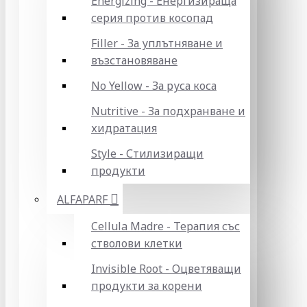
Energizing - Енергизираща
серия против косопад
Filler - За уплътняване и
възстановяване
No Yellow - За руса коса
Nutritive - За подхранване и
хидратация
Style - Стилизиращи
продукти
ALFAPARF
Cellula Madre - Терапия със
стволови клетки
Invisible Root - Оцветяващи
продукти за корени