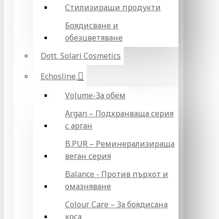
Стилизиращи продукти
Боядисване и
обезцветяване
Dott. Solari Cosmetics
Echosline
Volume-За обем
Argan – Подхранваща серия
с арган
B.PUR – Реминерализираща
веган серия
Balance - Против пърхот и
омазняване
Colour Care – За боядисана
коса