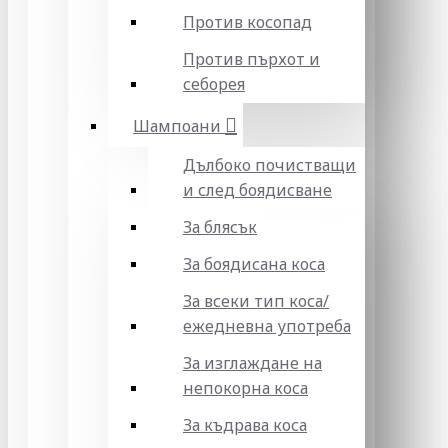
Против косопад
Против пърхот и
себорея
Шампоани
Дълбоко почистващи
и след боядисване
За блясък
За боядисана коса
За всеки тип коса/
ежедневна употреба
За изглаждане на
непокорна коса
За къдрава коса