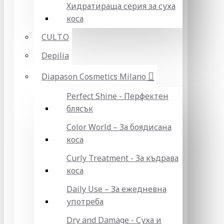
Хидратираща серия за суха
коса
CULT.O
Depilia
Diapason Cosmetics Milano
Perfect Shine - Перфектен
блясък
Color World – За боядисана
коса
Curly Treatment - За къдрава
коса
Daily Use – За ежедневна
употреба
Dry and Damage - Суха и