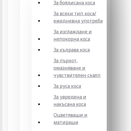
За боядисана коса
За всеки тип коса/
ежедневна употреба
За изглаждане и
непокорна коса
За къдрава коса
За пърхот,
омазняване и
чувствителен скалп
За руса коса
За увредена и
накъсана коса
Оцветяващи и
матиращи