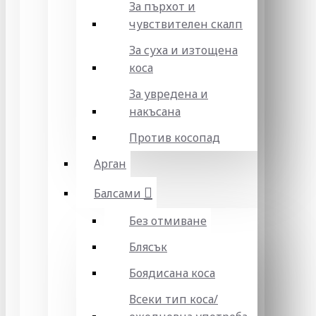
За пърхот и
чувствителен скалп
За суха и изтощена
коса
За увредена и
накъсана
Против косопад
Арган
Балсами
Без отмиване
Блясък
Боядисана коса
Всеки тип коса/