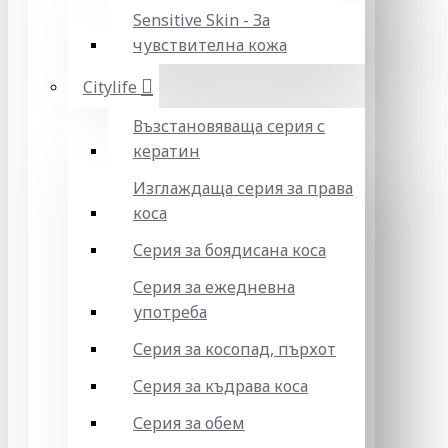
Sensitive Skin - За
чувствителна кожа
Citylife
Възстановяваща серия с
кератин
Изглаждаща серия за права
коса
Серия за боядисана коса
Серия за ежедневна
употреба
Серия за косопад, пърхот
Серия за къдрава коса
Серия за обем