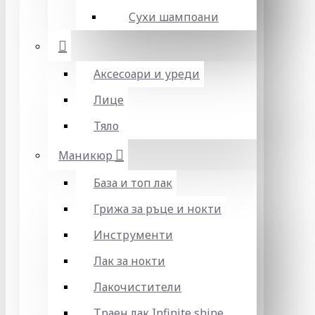
Сухи шампоани
Аксесоари и уреди
Лице
Тяло
Маникюр
База и топ лак
Грижа за ръце и нокти
Инструменти
Лак за нокти
Лакочистители
Траен лак Infinite shine