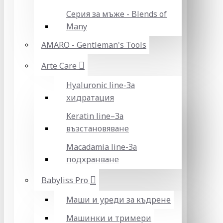
Серия за мъже - Blends of
Many
AMARO - Gentleman's Tools
Arte Care
Hyaluronic line-За
хидратация
Keratin line–За
възстановяване
Macadamia line-За
подхранване
Babyliss Pro
Маши и уреди за къдрене
Машинки и тримери