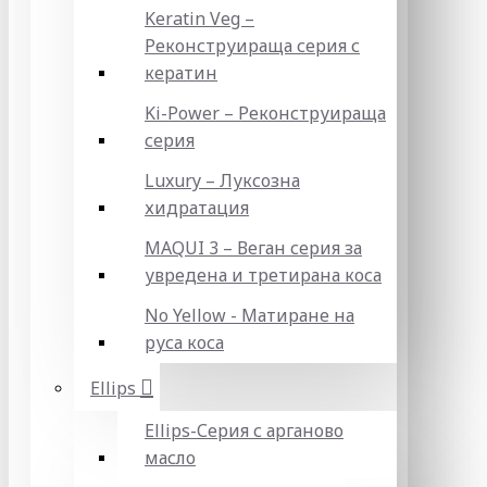
Keratin Veg –
Реконструираща серия с
кератин
Ki-Power – Реконструираща
серия
Luxury – Луксозна
хидратация
MAQUI 3 – Веган серия за
увредена и третирана коса
No Yellow - Матиране на
руса коса
Ellips
Ellips-Серия с арганово
масло