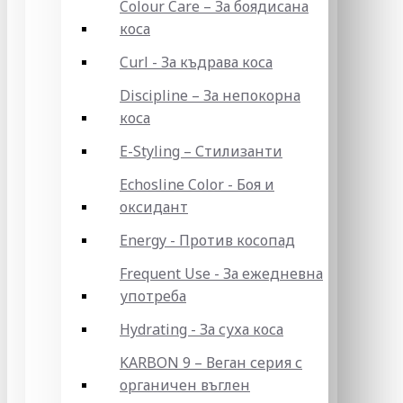
Colour Care – За боядисана
коса
Curl - За къдрава коса
Discipline – За непокорна
коса
E-Styling – Стилизанти
Echosline Color - Боя и
оксидант
Energy - Против косопад
Frequent Use - За ежедневна
употреба
Hydrating - За суха коса
KARBON 9 – Веган серия с
органичен въглен