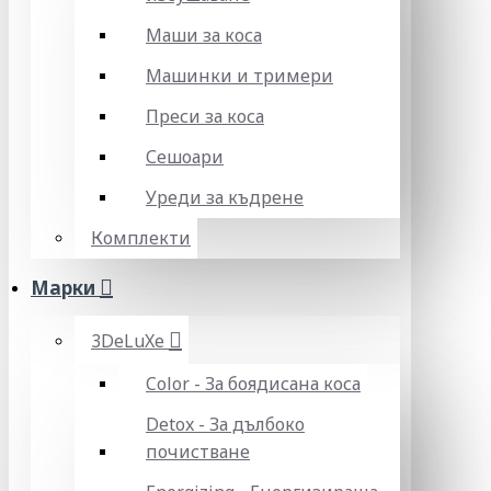
Маши за коса
Машинки и тримери
Преси за коса
Сешоари
Уреди за къдрене
Комплекти
Марки
3DeLuXe
Color - За боядисана коса
Detox - За дълбоко
почистване