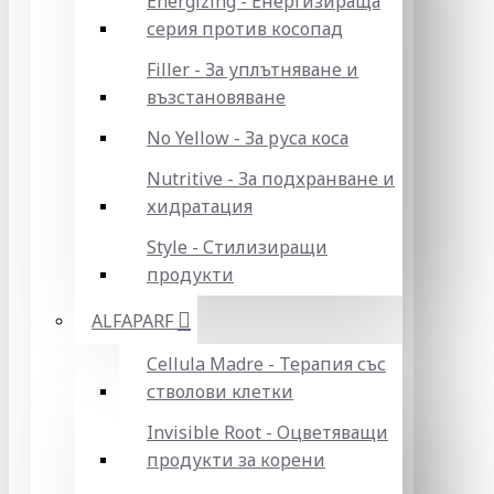
Energizing - Енергизираща
серия против косопад
Filler - За уплътняване и
възстановяване
No Yellow - За руса коса
Nutritive - За подхранване и
хидратация
Style - Стилизиращи
продукти
ALFAPARF
Cellula Madre - Терапия със
стволови клетки
Invisible Root - Оцветяващи
продукти за корени