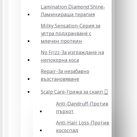
Lamination Diamond Shine-
Ламинираща терапия
Milky Sensation-Серия за
ултра подхранване с
млечен протеин
No Frizz-За изглаждане на
непокорна коса
Repair-За незабавно
възстановяване
Scalp Care-Грижа за скалп
Anti-Dandruff-Против
пърхот
Anti-Hair Loss-Против
кососпад