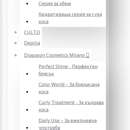
Серия за обем
Хидратираща серия за суха
коса
CULT.O
Depilia
Diapason Cosmetics Milano
Perfect Shine - Перфектен
блясък
Color World – За боядисана
коса
Curly Treatment - За къдрава
коса
Daily Use – За ежедневна
употреба