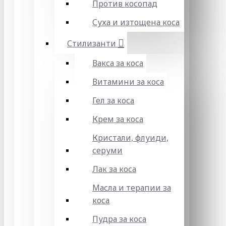
Против косопад
Суха и изтощена коса
Стилизанти
Вакса за коса
Витамини за коса
Гел за коса
Крем за коса
Кристали, флуиди,
серуми
Лак за коса
Масла и терапии за
коса
Пудра за коса