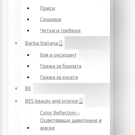
Преси
Сешоари
Четки и гребени
Barba Italiana
Боя и оксидант
Грижа за брадата
Грижа за косата
BE
BES beauty and science
Color Reflection –
Оцветяващи шампоани и
маски