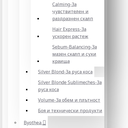
Calming-За
чувствителен и
раздразнен скалп
Hair Express-За
ускорен растеж
Sebum-Balancing-За
мазен скалп и сухи
краища
Silver Blond-За руса коса
Silver Blonde Sublіmeches-За
руса коса
Volume-За обем и плътност
Боя и технически продукти
Byothea