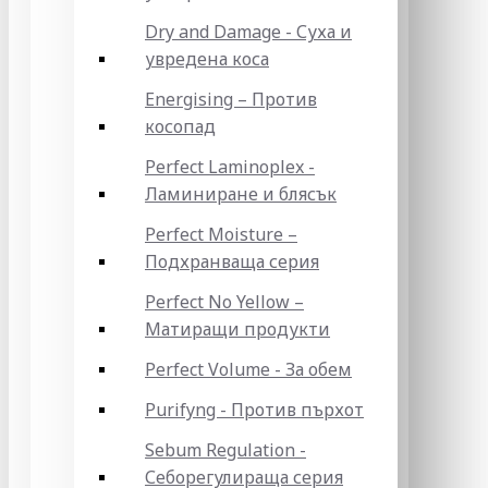
Dry and Damage - Суха и
увредена коса
Energising – Против
косопад
Perfect Laminoplex -
Ламиниране и блясък
Perfect Moisture –
Подхранваща серия
Perfect No Yellow –
Матиращи продукти
Perfect Volume - За обем
Purifyng - Против пърхот
Sebum Regulation -
Себорегулираща серия