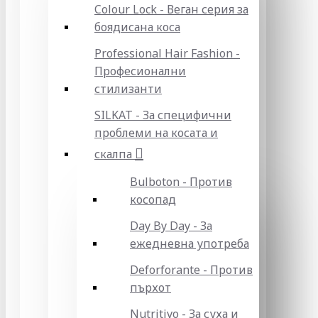
Colour Lock - Веган серия за
боядисана коса
Professional Hair Fashion -
Професионални
стилизанти
SILKAT - За специфични
проблеми на косата и
скалпа
Bulboton - Против
косопад
Day By Day - За
ежедневна употреба
Deforforante - Против
пърхот
Nutritivo - За суха и