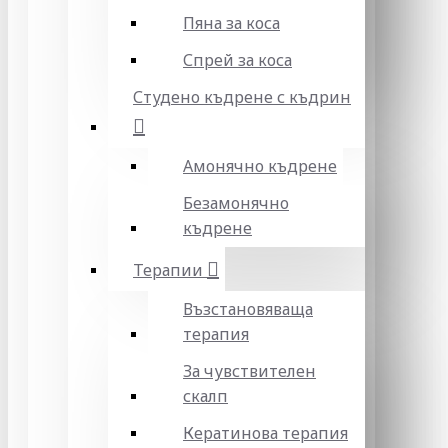
Пяна за коса
Спрей за коса
Студено къдрене с къдрин
Амонячно къдрене
Безамонячно
къдрене
Терапии
Възстановяваща
терапия
За чувствителен
скалп
Кератинова терапия