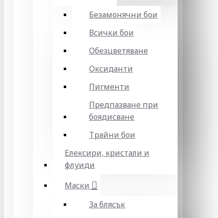
Безамонячни бои
Всички бои
Обезцветяване
Оксиданти
Пигменти
Предпазване при
боядисване
Трайни бои
Елексири, кристали и
флуиди
Маски
За блясък