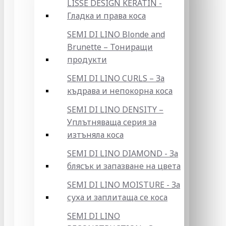
LISSE DESIGN KERATIN -
Гладка и права коса
SEMI DI LINO Blonde and
Brunette – Тониращи
продукти
SEMI DI LINO CURLS – За
къдрава и непокорна коса
SEMI DI LINO DENSITY –
Уплътняваща серия за
изтъняла коса
SEMI DI LINO DIAMOND - За
блясък и запазване на цвета
SEMI DI LINO MOISTURE - За
суха и заплитаща се коса
SEMI DI LINO