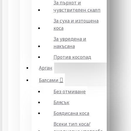
За пърхот и
чувствителен скалп
За суха и изтощена
коса
За увредена и
накъсана
Против косопад
Арган
Балсами
Без отмиване
Блясък
Боядисана коса
Всеки тип коса/