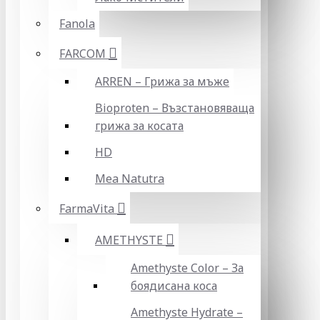
Fanola
FARCOM
ARREN – Грижа за мъже
Bioproten – Възстановяваща
грижа за косата
HD
Mea Natutra
FarmaVita
AMETHYSTE
Amethyste Color – За
боядисана коса
Amethyste Hydrate –