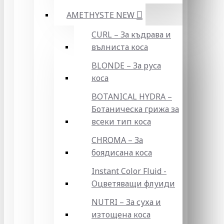
AMETHYSTE NEW
CURL – За къдрава и
вълниста коса
BLONDE – За руса
коса
BOTANICAL HYDRA –
Ботаническа грижа за
всеки тип коса
CHROMA – За
боядисана коса
Instant Color Fluid -
Оцветяващи флуиди
NUTRI – За суха и
изтощена коса