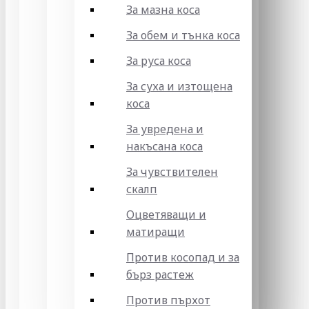
За мазна коса
За обем и тънка коса
За руса коса
За суха и изтощена
коса
За увредена и
накъсана коса
За чувствителен
скалп
Оцветяващи и
матиращи
Против косопад и за
бърз растеж
Против пърхот