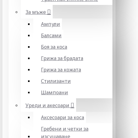
За мъже
Ампули
Балсами
Боя за коса
Грижа за брадата
Грижа за кожата
Стилизанти
Шампоани
Уреди и акесоари
Аксесоари за коса
Гребени и четки за
изсушаване