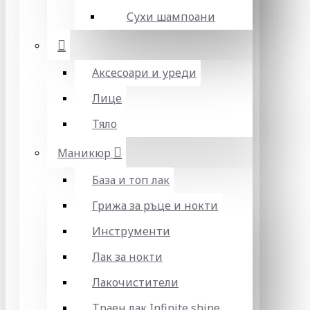
Сухи шампоани
Аксесоари и уреди
Лице
Тяло
Маникюр
База и топ лак
Грижа за ръце и нокти
Инструменти
Лак за нокти
Лакочистители
Траен лак Infinite shine