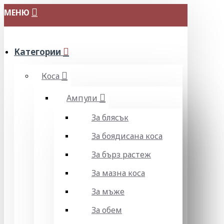
МЕНЮ
Категории
Коса
Ампули
За блясък
За боядисана коса
За бърз растеж
За мазна коса
За мъже
За обем