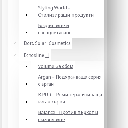
Styling World –
Стилизиращи продукти
Боядисване и
обезцветяване
Dott. Solari Cosmetics
Echosline
Volume-За обем
Argan – Подхранваща серия
с арган
B.PUR – Реминерализираща
веган серия
Balance - Против пърхот и
омазняване