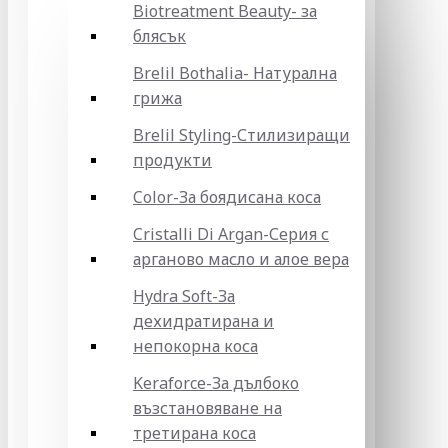
Biotreatment Beauty- за
блясък
Brelil Bothalia- Натурална
грижа
Brelil Styling-Стилизиращи
продукти
Color-За боядисана коса
Cristalli Di Argan-Серия с
арганово масло и алое вера
Hydra Soft-За
дехидратирана и
непокорна коса
Keraforce-За дълбоко
възстановяване на
третирана коса