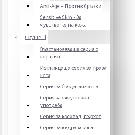
Anti-Age – Против бръчки
Sensitive Skin - За
чувствителна кожа
Citylife
Възстановяваща серия с
кератин
Изглаждаща серия за права
коса
Серия за боядисана коса
Серия за ежедневна
употреба
Серия за косопад, пърхот
Серия за къдрава коса