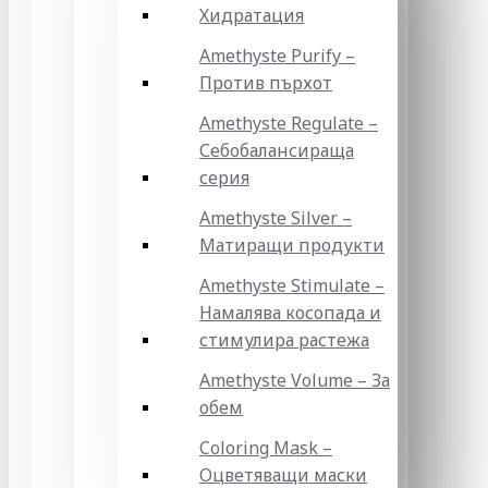
Хидратация
Amethyste Purify –
Против пърхот
Amethyste Regulate –
Себобалансираща
серия
Amethyste Silver –
Матиращи продукти
Amethyste Stimulate –
Намалява косопада и
стимулира растежа
Amethyste Volume – За
обем
Coloring Mask –
Оцветяващи маски