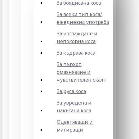
За боядисана коса
За всеки тип коса/
ежедневна употреба
За изглаждане и
непокорна коса
За къдрава коса
За пърхот,
омазняване и
чувствителен скалп
За руса коса
За увредена и
накъсана коса
Оцветяващи и
матиращи