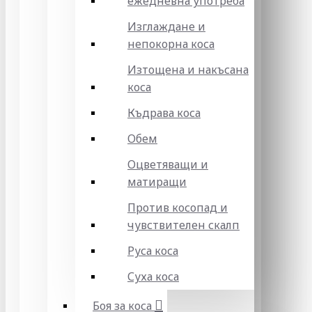
ежедневна употреба
Изглаждане и
непокорна коса
Изтощена и накъсана
коса
Къдрава коса
Обем
Оцветяващи и
матиращи
Против косопад и
чувствителен скалп
Руса коса
Суха коса
Боя за коса