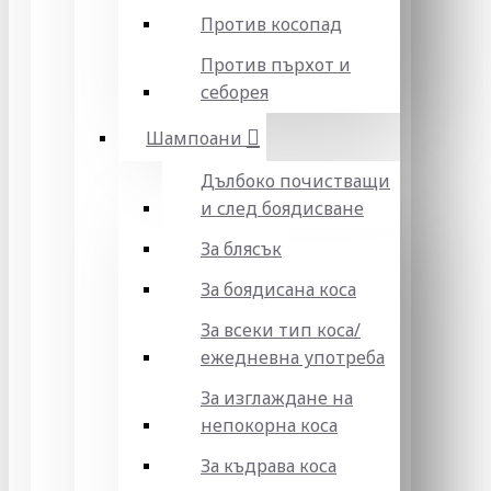
Против косопад
Против пърхот и
себорея
Шампоани
Дълбоко почистващи
и след боядисване
За блясък
За боядисана коса
За всеки тип коса/
ежедневна употреба
За изглаждане на
непокорна коса
За къдрава коса