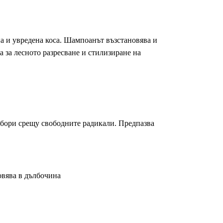
а и увредена коса. Шампоанът възстановява и
а за лесното разресване и стилизиране на
 бори срещу свободните радикали. Предпазва
новява в дълбочина