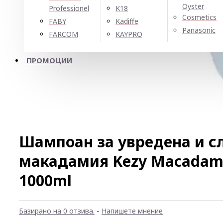
Oyster
Professionel
K18
Cosmetics
FABY
Kadiffe
Panasonic
FARCOM
KAYPRO
ПРОМОЦИИ
Шампоан за увредена и сл
макадамия Kezy Macadam
1000ml
Базирано на 0 отзива.
-
Напишете мнение