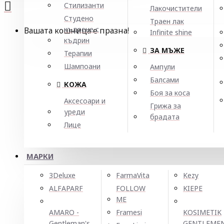
Стилизанти
Лакочистители
Студено
Траен лак
къдрене с
Вашата кошница е празна!
Infinite shine
къдрин
ЗА МЪЖЕ
Терапии
Шампоани
Ампули
Балсами
КОЖА
Боя за коса
Аксесоари и
Грижа за
уреди
брадата
Лице
МАРКИ
3Deluxe
FarmaVita
Kezy
ALFAPARF
FOLLOW
KIEPE
ME
AMARO -
Framesi
KOSIMETIK
Gentleman's
GENTLEME