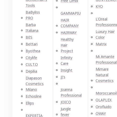
Free Limix
Tools
KYO
BaByliss
GAMMAPIU
PRO
L'Oreal
HAIR
Barba
Professionn
COMPANY
Italiana
Luxury Hair
HAIRWAY
BES
Color
Healthy
Bettari
Matrix
Hair
Byothea
Project
Mi Amante
Citylife
Infinity
Professional
Care
CULT.O
Mimare
Insight
Depilia
Natural
JJ's
Diapason
Cosmetics
Cosmetics
Milano
Joanna
Moroccanoil
Professional
Echosline
OLAPLEX
JOICO
Ellірѕ
Orofluido
Jungle
OWAY
fever
EXPERTIA