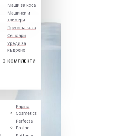
Маши за коса
Машинки и
тримери
Преси за коса
Сешоари
Уреди за
къдрене
КОМПЛЕКТИ
Papino
Cosmetics
Perfecta
Proline
N
Pettenon