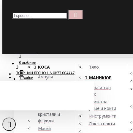
Меню
Кошница
Menu
ПОРЪЧАЙ ЛЕСНО НА 0877 004447
МЕНЮ
В любими
КОСА
Тяло
ПОРЪЧАЙ ЛЕСНО НА 0877 004447
Ампули
МАНИКЮР
Сравни
Арган
База и топ
Балсами
лак
Шампоан
Боя за коса
Грижа за
Елексири,
ръце и нокти
кристали и
Инструменти
флуиди
Лак за нокти
Маски