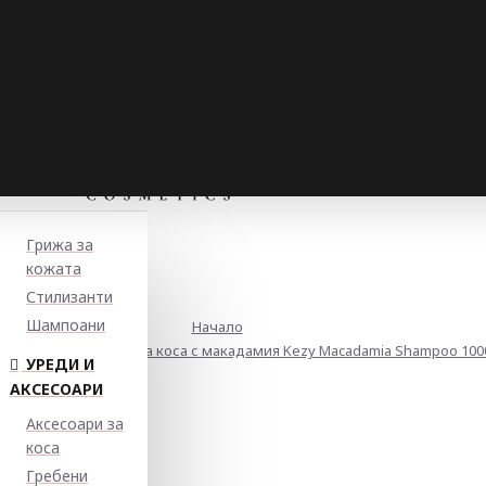
Грижа за
кожата
Стилизанти
Шампоани
Начало
 за увредена и слаба коса с макадамия Kezy Macadamia Shampoo 100
УРЕДИ И
АКСЕСОАРИ
Аксесоари за
коса
Гребени