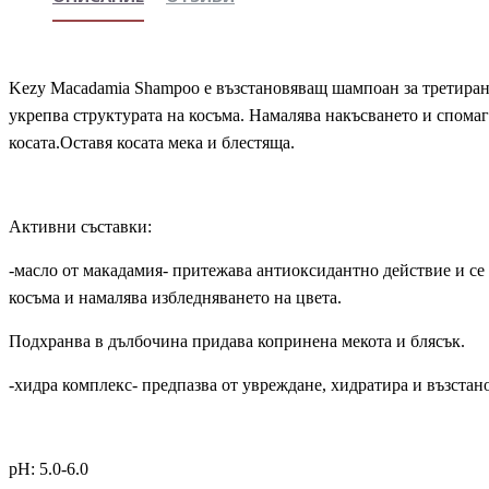
Kezy Macadamia Shampoo e възстановяващ шампоан за третиран
укрепва структурата на косъма. Намалява накъсването и спомаг
косата.Оставя косата мека и блестяща.
Активни съставки:
-масло от макадамия- притежава антиоксидантно действие и се
косъма и намалява избледняването на цвета.
Подхранва в дълбочина придава копринена мекота и блясък.
-хидра комплекс- предпазва от увреждане, хидратира и възста
pH: 5.0-6.0