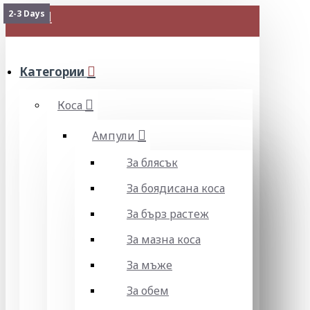
2-3 Days
МЕНЮ
Категории
Коса
Ампули
За блясък
За боядисана коса
За бърз растеж
За мазна коса
За мъже
За обем