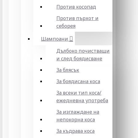
Против косопад
Против пърхот и
себорея
Шампоани
Дълбоко почистващи
и след боядисване
За блясък
За боядисана коса
За всеки тип коса/
ежедневна употреба
За изглаждане на
непокорна коса
За къдрава коса