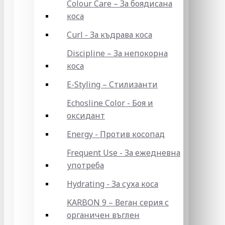
Colour Care – За боядисана
коса
Curl - За къдрава коса
Discipline – За непокорна
коса
E-Styling – Стилизанти
Echosline Color - Боя и
оксидант
Energy - Против косопад
Frequent Use - За ежедневна
употреба
Hydrating - За суха коса
KARBON 9 – Веган серия с
органичен въглен