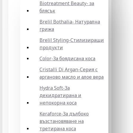
Biotreatment Beauty- за
блясък
Brelil Bothalia- Натурална
грижа
Brelil Styling-Стилизиращи
продукти
Color-За боядисана коса
Cristalli Di Argan-Серия с
арганово масло и алое вера
Hydra Soft-За
дехидратирана и
непокорна коса
Keraforce-За дълбоко
възстановяване на
третирана коса