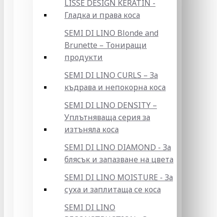
LISSE DESIGN KERATIN -
Гладка и права коса
SEMI DI LINO Blonde and
Brunette – Тониращи
продукти
SEMI DI LINO CURLS – За
къдрава и непокорна коса
SEMI DI LINO DENSITY –
Уплътняваща серия за
изтъняла коса
SEMI DI LINO DIAMOND - За
блясък и запазване на цвета
SEMI DI LINO MOISTURE - За
суха и заплитаща се коса
SEMI DI LINO