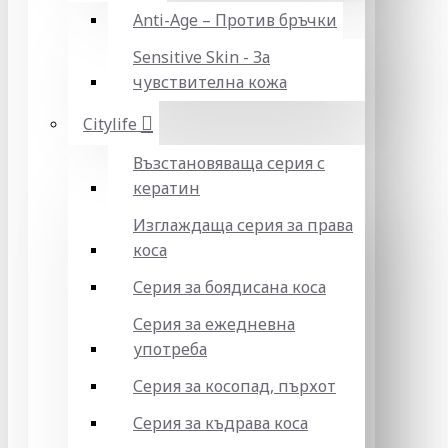
Anti-Age – Против бръчки
Sensitive Skin - За
чувствителна кожа
Citylife
Възстановяваща серия с
кератин
Изглаждаща серия за права
коса
Серия за боядисана коса
Серия за ежедневна
употреба
Серия за косопад, пърхот
Серия за къдрава коса