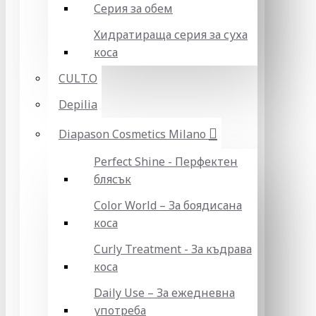
Серия за обем
Хидратираща серия за суха
коса
CULT.O
Depilia
Diapason Cosmetics Milano
Perfect Shine - Перфектен
блясък
Color World – За боядисана
коса
Curly Treatment - За къдрава
коса
Daily Use – За ежедневна
употреба