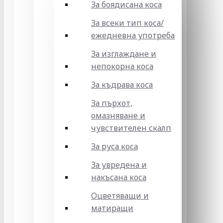
За боядисана коса
За всеки тип коса/
ежедневна употреба
За изглаждане и
непокорна коса
За къдрава коса
За пърхот,
омазняване и
чувствителен скалп
За руса коса
За увредена и
накъсана коса
Оцветяващи и
матиращи