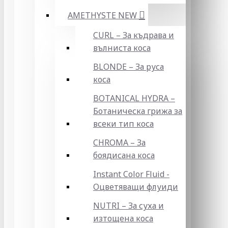
AMETHYSTE NEW
CURL – За къдрава и
вълниста коса
BLONDE – За руса
коса
BOTANICAL HYDRA –
Ботаническа грижа за
всеки тип коса
CHROMA – За
боядисана коса
Instant Color Fluid -
Оцветяващи флуиди
NUTRI – За суха и
изтощена коса