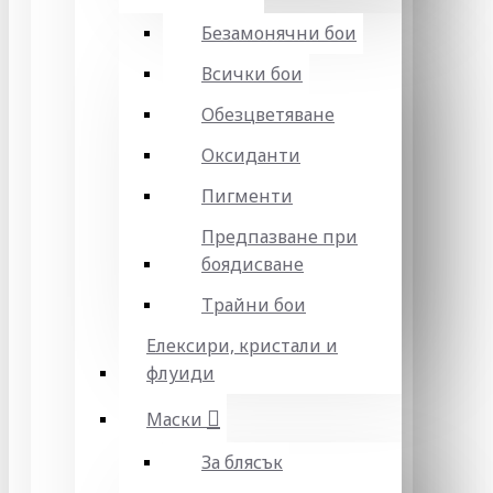
Безамонячни бои
Всички бои
Обезцветяване
Оксиданти
Пигменти
Предпазване при
боядисване
Трайни бои
Елексири, кристали и
флуиди
Маски
За блясък