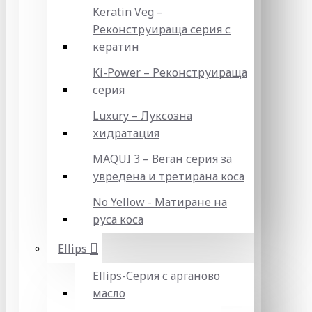
Keratin Veg –
Реконструираща серия с
кератин
Ki-Power – Реконструираща
серия
Luxury – Луксозна
хидратация
MAQUI 3 – Веган серия за
увредена и третирана коса
No Yellow - Матиране на
руса коса
Ellips
Ellips-Серия с арганово
масло