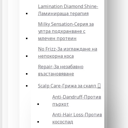
Lamination Diamond Shine-
Ламинираща терапия
Milky Sensation-Серия за
ултра подхранване с
млечен протеин
No Frizz-За изглаждане на
непокорна коса
Repair-За незабавно
възстановяване
Scalp Care-Грижа за скалп
Anti-Dandruff-Против
пърхот
Anti-Hair Loss-Против
кососпад