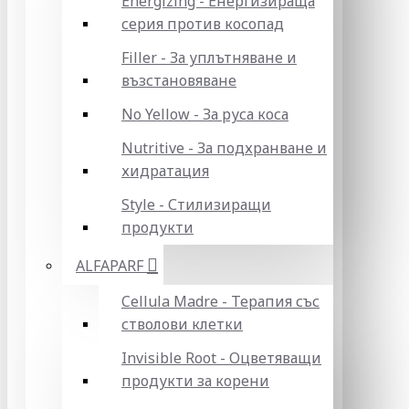
Energizing - Енергизираща
серия против косопад
Filler - За уплътняване и
възстановяване
No Yellow - За руса коса
Nutritive - За подхранване и
хидратация
Style - Стилизиращи
продукти
ALFAPARF
Cellula Madre - Терапия със
стволови клетки
Invisible Root - Оцветяващи
продукти за корени