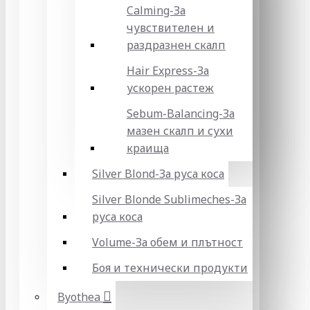
Calming-За
чувствителен и
раздразнен скалп
Hair Express-За
ускорен растеж
Sebum-Balancing-За
мазен скалп и сухи
краища
Silver Blond-За руса коса
Silver Blonde Sublіmeches-За
руса коса
Volume-За обем и плътност
Боя и технически продукти
Byothea