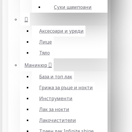
Сухи шампоани
Аксесоари и уреди
Лице
Тяло
Маникюр
База и топ лак
Грижа за ръце и нокти
Инструменти
Лак за нокти
Лакочистители
Траен лак Infinite shine