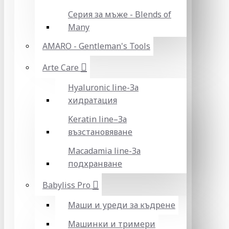
Серия за мъже - Blends of
Many
AMARO - Gentleman's Tools
Arte Care
Hyaluronic line-За
хидратация
Keratin line–За
възстановяване
Macadamia line-За
подхранване
Babyliss Pro
Маши и уреди за къдрене
Машинки и тримери