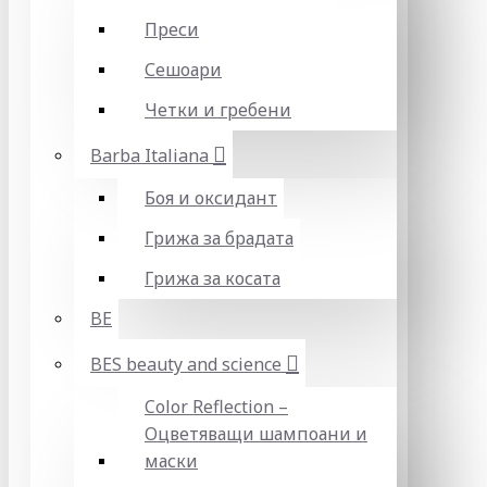
Преси
Сешоари
Четки и гребени
Barba Italiana
Боя и оксидант
Грижа за брадата
Грижа за косата
BE
BES beauty and science
Color Reflection –
Оцветяващи шампоани и
маски