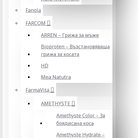
Fanola
FARCOM
ARREN – Грижа за мъже
Bioproten – Възстановяваща
грижа за косата
HD
Mea Natutra
FarmaVita
AMETHYSTE
Amethyste Color – За
боядисана коса
Amethyste Hydrate –