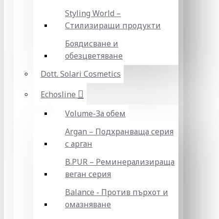
Styling World –
Стилизиращи продукти
Боядисване и
обезцветяване
Dott. Solari Cosmetics
Echosline
Volume-За обем
Argan – Подхранваща серия
с арган
B.PUR – Реминерализираща
веган серия
Balance - Против пърхот и
омазняване