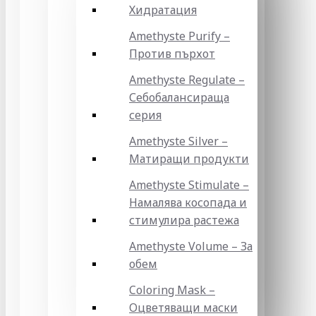
Хидратация
Amethyste Purify –
Против пърхот
Amethyste Regulate –
Себобалансираща
серия
Amethyste Silver –
Матиращи продукти
Amethyste Stimulate –
Намалява косопада и
стимулира растежа
Amethyste Volume – За
обем
Coloring Mask –
Оцветяващи маски