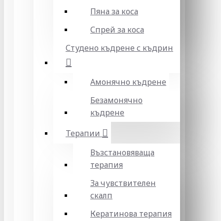
Пяна за коса
Спрей за коса
Студено къдрене с къдрин
Амонячно къдрене
Безамонячно
къдрене
Терапии
Възстановяваща
терапия
За чувствителен
скалп
Кератинова терапия