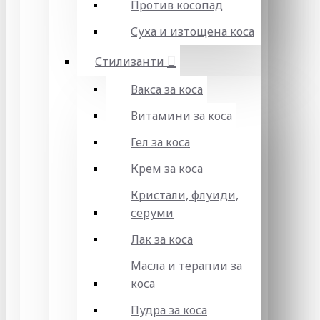
Против косопад
Суха и изтощена коса
Стилизанти
Вакса за коса
Витамини за коса
Гел за коса
Крем за коса
Кристали, флуиди,
серуми
Лак за коса
Масла и терапии за
коса
Пудра за коса