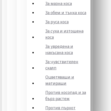
За мазна коса
За обем и тънка коса
За руса коса
За суха и изтощена
коса
За увредена и
накъсана коса
За чувствителен
скалп
Оцветяващи и
матиращи
Против косопад и за
бърз растеж
Против пърхот