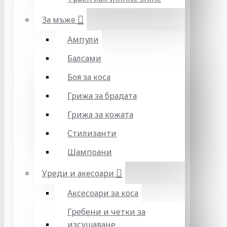
За мъже
Ампули
Балсами
Боя за коса
Грижа за брадата
Грижа за кожата
Стилизанти
Шампоани
Уреди и акесоари
Аксесоари за коса
Гребени и четки за
изсушаване