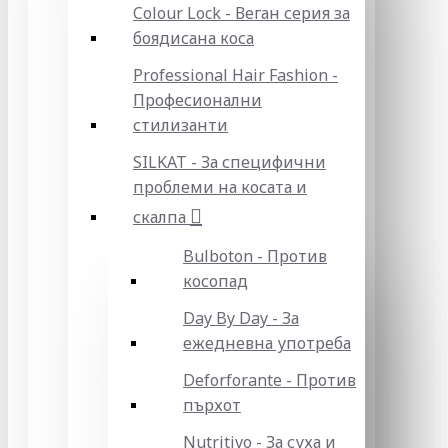
Colour Lock - Веган серия за
боядисана коса
Professional Hair Fashion -
Професионални
стилизанти
SILKAT - За специфични
проблеми на косата и
скалпа
Bulboton - Против
косопад
Day By Day - За
ежедневна употреба
Deforforante - Против
пърхот
Nutritivo - За суха и