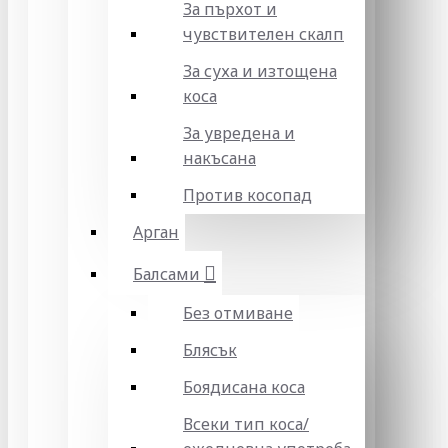
За пърхот и
чувствителен скалп
За суха и изтощена
коса
За увредена и
накъсана
Против косопад
Арган
Балсами
Без отмиване
Блясък
Боядисана коса
Всеки тип коса/