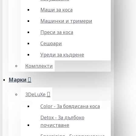
Маши за коса
Машинки и тримери
Преси за коса
Сешоари
Уреди за къдрене
Комплекти
Марки
3DeLuXe
Color - За боядисана коса
Detox - За дълбоко
почистване