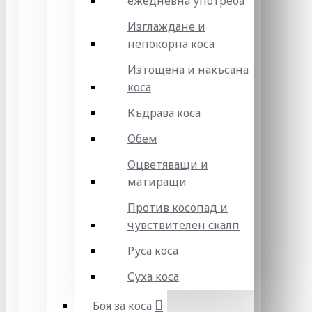
ежедневна употреба
Изглаждане и
непокорна коса
Изтощена и накъсана
коса
Къдрава коса
Обем
Оцветяващи и
матиращи
Против косопад и
чувствителен скалп
Руса коса
Суха коса
Боя за коса