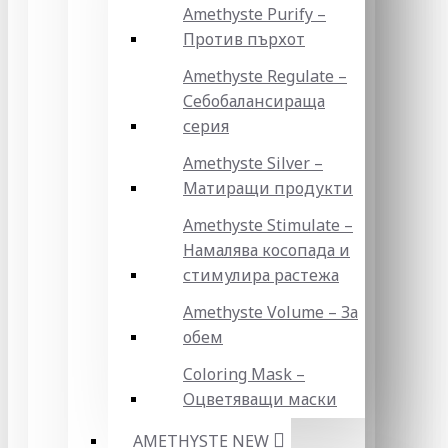
Amethyste Purify –
Против пърхот
Amethyste Regulate –
Себобалансираща
серия
Amethyste Silver –
Матиращи продукти
Amethyste Stimulate –
Намалява косопада и
стимулира растежа
Amethyste Volume – За
обем
Coloring Mask –
Оцветяващи маски
AMETHYSTE NEW