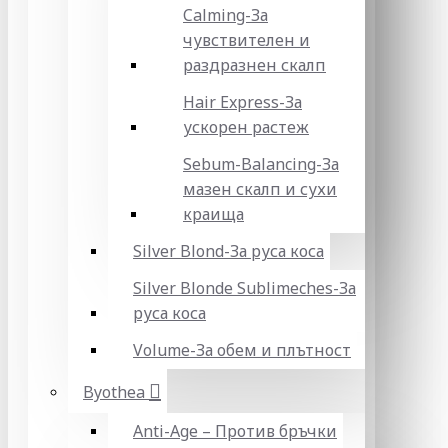
Calming-За
чувствителен и
раздразнен скалп
Hair Express-За
ускорен растеж
Sebum-Balancing-За
мазен скалп и сухи
краища
Silver Blond-За руса коса
Silver Blonde Sublіmeches-За
руса коса
Volume-За обем и плътност
Byothea
Anti-Age – Против бръчки