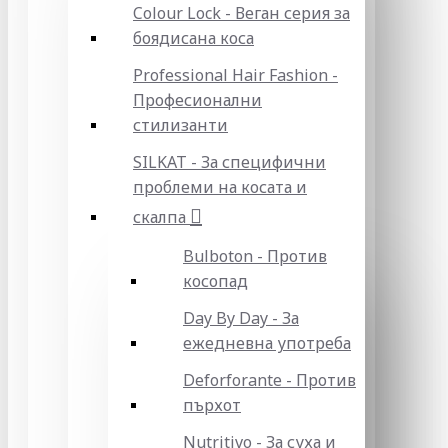
Colour Lock - Веган серия за
боядисана коса
Professional Hair Fashion -
Професионални
стилизанти
SILKAT - За специфични
проблеми на косата и
скалпа
Bulboton - Против
косопад
Day By Day - За
ежедневна употреба
Deforforante - Против
пърхот
Nutritivo - За суха и