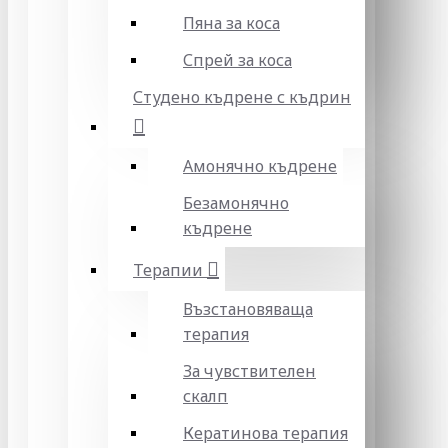
Пяна за коса
Спрей за коса
Студено къдрене с къдрин
Амонячно къдрене
Безамонячно
къдрене
Терапии
Възстановяваща
терапия
За чувствителен
скалп
Кератинова терапия