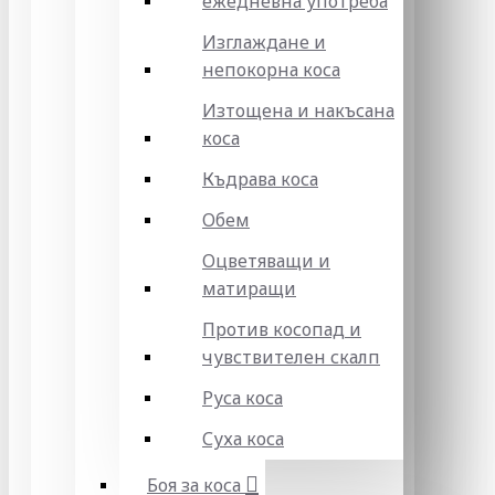
ежедневна употреба
Изглаждане и
непокорна коса
Изтощена и накъсана
коса
Къдрава коса
Обем
Оцветяващи и
матиращи
Против косопад и
чувствителен скалп
Руса коса
Суха коса
Боя за коса