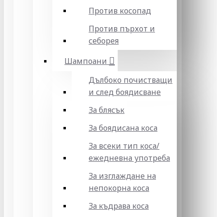
Против косопад
Против пърхот и
себорея
Шампоани
Дълбоко почистващи
и след боядисване
За блясък
За боядисана коса
За всеки тип коса/
ежедневна употреба
За изглаждане на
непокорна коса
За къдрава коса