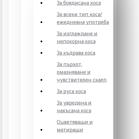
За боядисана коса
За всеки тип коса/
ежедневна употреба
За изглаждане и
непокорна коса
За къдрава коса
За пърхот,
омазняване и
чувствителен скалп
За руса коса
За увредена и
накъсана коса
Оцветяващи и
матиращи