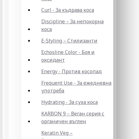
Curl - За къдрава коса
Discipline – За непокорна
коса
E-Styling – Стилизанти
Echosline Color - Боя и
оксидант
Energy - Против косопад
Frequent Use - За ежедневна
употреба
Hydrating - За суха коса
KARBON 9 – Веган серия с
органичен въглен
Keratin Veg –