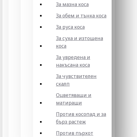
За мазна коса
За обем и тънка коса
За руса коса
За суха и изтощена
коса
За увредена и
накъсана коса
За чувствителен
скалп
Оцветяващи и
матиращи
Против косопад и за
бърз растеж
Против пърхот