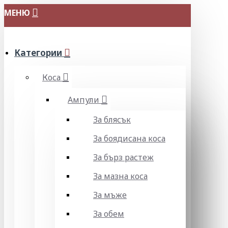
МЕНЮ
Категории
Коса
Ампули
За блясък
За боядисана коса
За бърз растеж
За мазна коса
За мъже
За обем