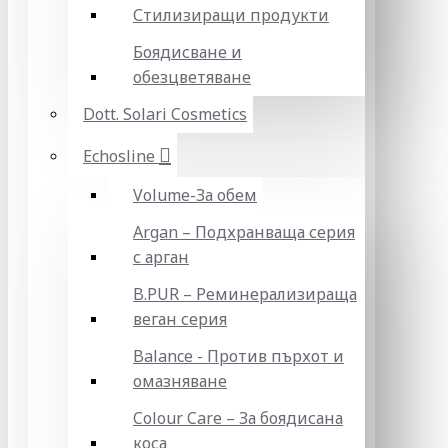
Стилизиращи продукти
Боядисване и
обезцветяване
Dott. Solari Cosmetics
Echosline
Volume-За обем
Argan – Подхранваща серия
с арган
B.PUR – Реминерализираща
веган серия
Balance - Против пърхот и
омазняване
Colour Care – За боядисана
коса