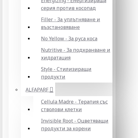
Energizing - Енергизираща
серия против косопад
Filler - За уплътняване и
възстановяване
No Yellow - За руса коса
Nutritive - За подхранване и
хидратация
Style - Стилизиращи
продукти
ALFAPARF
Cellula Madre - Терапия със
стволови клетки
Invisible Root - Оцветяващи
продукти за корени