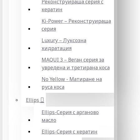
Реконструираща серия с
кератин
Ki-Power – Реконструираща
серия
Luxury – Луксозна
хидратация
MAQUI 3 – Веган серия за
увредена и третирана коса
No Yellow - Матиране на
руса коса
Ellips
Ellips-Серия с арганово
масло
Ellips-Серия с кератин