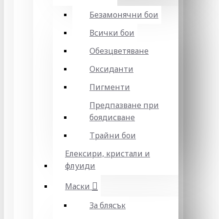
Безамонячни бои
Всички бои
Обезцветяване
Оксиданти
Пигменти
Предпазване при
боядисване
Трайни бои
Елексири, кристали и
флуиди
Маски
За блясък