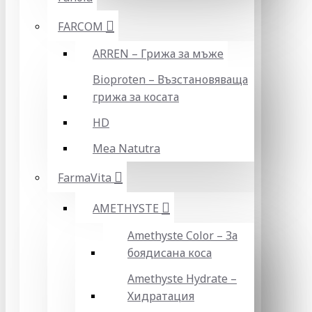
FARCOM
ARREN – Грижа за мъже
Bioproten – Възстановяваща
грижа за косата
HD
Mea Natutra
FarmaVita
AMETHYSTE
Amethyste Color – За
боядисана коса
Amethyste Hydrate –
Хидратация