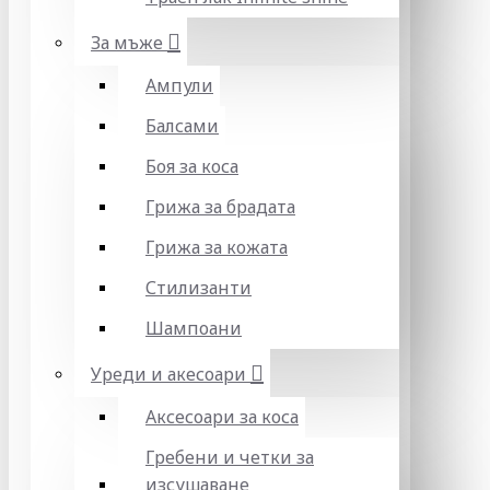
За мъже
Ампули
Балсами
Боя за коса
Грижа за брадата
Грижа за кожата
Стилизанти
Шампоани
Уреди и акесоари
Аксесоари за коса
Гребени и четки за
изсушаване