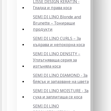
LISSE DESIGN KERATIN -
Гладка и права коса
SEMI DI LINO Blonde and
Brunette – Тониращи
продукти
SEMI DI LINO CURLS – За
къдрава и непокорна коса
SEMI DI LINO DENSITY –
Уплътняваща серия за
изтъняла коса
SEMI DI LINO DIAMOND - За
блясък и запазване на цвета
SEMI DI LINO MOISTURE - За
суха и заплитаща се коса
SEMI DI LINO