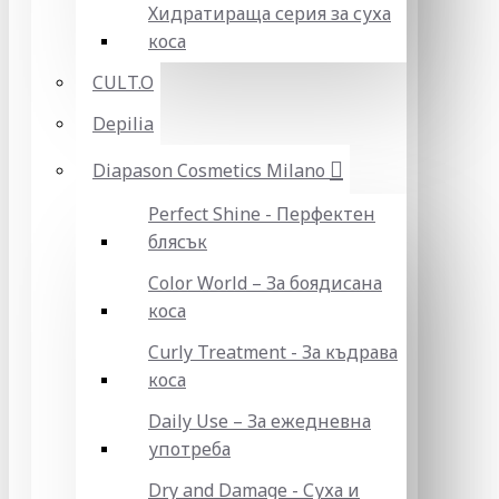
Хидратираща серия за суха
коса
CULT.O
Depilia
Diapason Cosmetics Milano
Perfect Shine - Перфектен
блясък
Color World – За боядисана
коса
Curly Treatment - За къдрава
коса
Daily Use – За ежедневна
употреба
Dry and Damage - Суха и