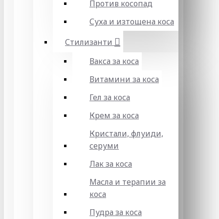
Против косопад
Суха и изтощена коса
Стилизанти
Вакса за коса
Витамини за коса
Гел за коса
Крем за коса
Кристали, флуиди,
серуми
Лак за коса
Масла и терапии за
коса
Пудра за коса