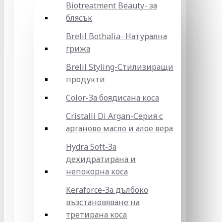
Biotreatment Beauty- за
блясък
Brelil Bothalia- Натурална
грижа
Brelil Styling-Стилизиращи
продукти
Color-За боядисана коса
Cristalli Di Argan-Серия с
арганово масло и алое вера
Hydra Soft-За
дехидратирана и
непокорна коса
Keraforce-За дълбоко
възстановяване на
третирана коса