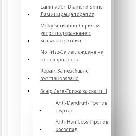
Lamination Diamond Shine-
Ламинираща терапия
Milky Sensation-Серия за
ултра подхранване с
млечен протеин
No Frizz-За изглаждане на
непокорна коса
Repair-За незабавно
възстановяване
Scalp Care-Грижа за скалп
Anti-Dandruff-Против
пърхот
Anti-Hair Loss-Против
кососпад