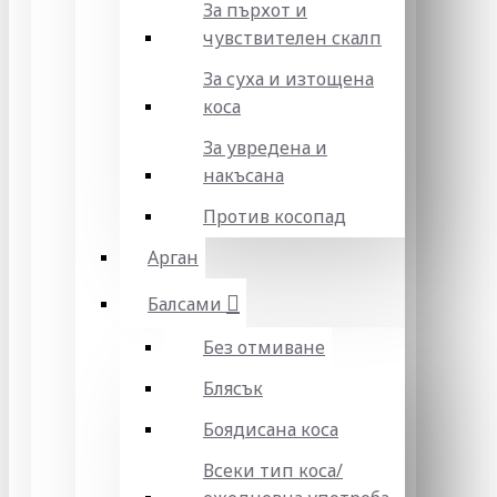
За пърхот и
чувствителен скалп
За суха и изтощена
коса
За увредена и
накъсана
Против косопад
Арган
Балсами
Без отмиване
Блясък
Боядисана коса
Всеки тип коса/