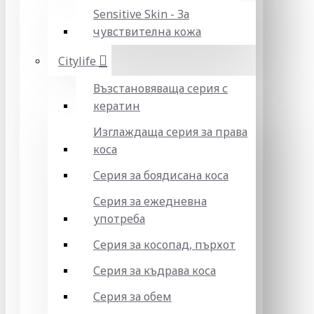
Sensitive Skin - За
чувствителна кожа
Citylife
Възстановяваща серия с
кератин
Изглаждаща серия за права
коса
Серия за боядисана коса
Серия за ежедневна
употреба
Серия за косопад, пърхот
Серия за къдрава коса
Серия за обем