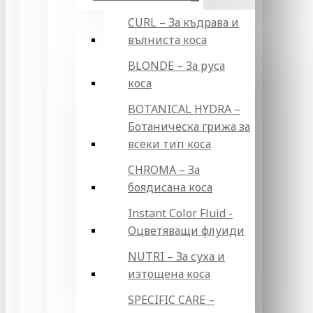
CURL – За къдрава и
вълниста коса
BLONDE – За руса
коса
BOTANICAL HYDRA –
Ботаническа грижа за
всеки тип коса
CHROMA – За
боядисана коса
Instant Color Fluid -
Оцветяващи флуиди
NUTRI – За суха и
изтощена коса
SPECIFIC CARE –