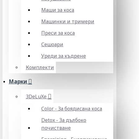
Маши за коса
Машинки и тримери
Преси за коса
Сешоари
Уреди за къдрене
Комплекти
Марки
3DeLuXe
Color - За боядисана коса
Detox - За дълбоко
почистване