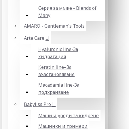
Серия за мъже - Blends of
Many
AMARO - Gentleman's Tools
Arte Care
Hyaluronic line-За
хидратация
Keratin line–За
възстановяване
Macadamia line-За
подхранване
Babyliss Pro
Маши и уреди за къдрене
Машинки и тримери