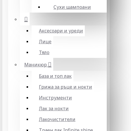
Сухи шампоани
Аксесоари и уреди
Лице
Тяло
Маникюр
База и топ лак
Грижа за ръце и нокти
Инструменти
Лак за нокти
Лакочистители
Траен лак Infinite shine