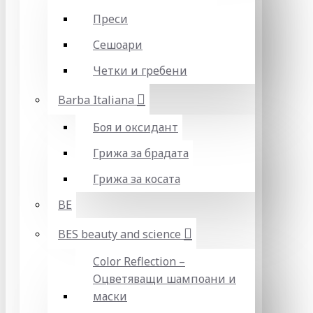
Преси
Сешоари
Четки и гребени
Barba Italiana
Боя и оксидант
Грижа за брадата
Грижа за косата
BE
BES beauty and science
Color Reflection –
Оцветяващи шампоани и
маски