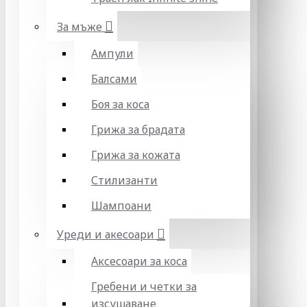
За мъже
Ампули
Балсами
Боя за коса
Грижа за брадата
Грижа за кожата
Стилизанти
Шампоани
Уреди и акесоари
Аксесоари за коса
Гребени и четки за
изсушаване