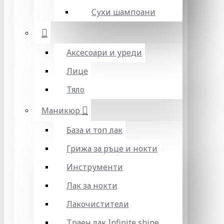
Сухи шампоани
Аксесоари и уреди
Лице
Тяло
Маникюр
База и топ лак
Грижа за ръце и нокти
Инструменти
Лак за нокти
Лакочистители
Траен лак Infinite shine