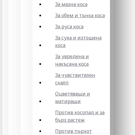
За мазна коса
За обем и тънка коса
За руса коса
За суха и изтощена
коса
За увредена и
накъсана коса
За чувствителен
скалп
Оцветяващи и
матиращи
Против косопад и за
бърз растеж
Против пърхот