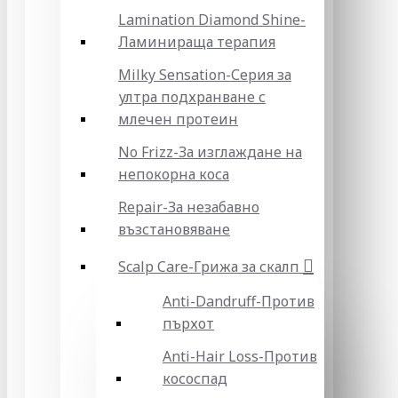
Lamination Diamond Shine-
Ламинираща терапия
Milky Sensation-Серия за
ултра подхранване с
млечен протеин
No Frizz-За изглаждане на
непокорна коса
Repair-За незабавно
възстановяване
Scalp Care-Грижа за скалп
Anti-Dandruff-Против
пърхот
Anti-Hair Loss-Против
кососпад