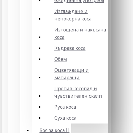
ежедневна употреба
Изглаждане и
непокорна коса
Изтощена и накъсана
коса
Къдрава коса
Обем
Оцветяващи и
матиращи
Против косопад и
чувствителен скалп
Руса коса
Суха коса
Боя за коса