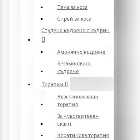
Пяна за коса
Спрей за коса
Студено къдрене с къдрин
Амонячно къдрене
Безамонячно
къдрене
Терапии
Възстановяваща
терапия
За чувствителен
скалп
Кератинова терапия