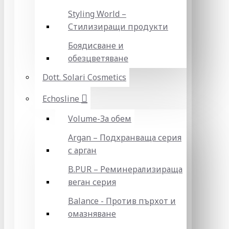
Styling World –
Стилизиращи продукти
Боядисване и
обезцветяване
Dott. Solari Cosmetics
Echosline
Volume-За обем
Argan – Подхранваща серия
с арган
B.PUR – Реминерализираща
веган серия
Balance - Против пърхот и
омазняване