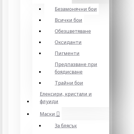
Безамонячни бои
Всички бои
Обезцветяване
Оксиданти
Пигменти
Предпазване при
боядисване
Трайни бои
Елексири, кристали и
флуиди
Маски
За блясък