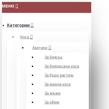
МЕНЮ
Категории
Коса
Ампули
За блясък
За боядисана коса
За бърз растеж
За мазна коса
За мъже
За обем