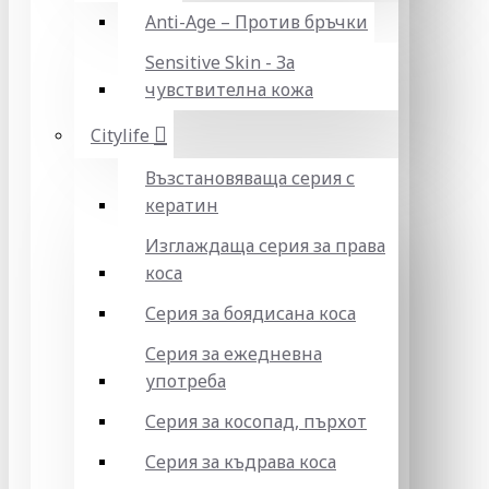
Anti-Age – Против бръчки
Sensitive Skin - За
чувствителна кожа
Citylife
Възстановяваща серия с
кератин
Изглаждаща серия за права
коса
Серия за боядисана коса
Серия за ежедневна
употреба
Серия за косопад, пърхот
Серия за къдрава коса