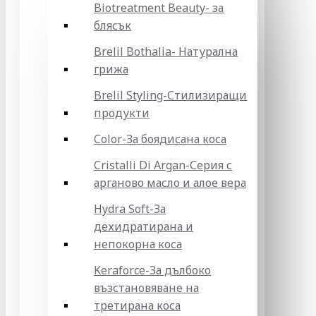
Biotreatment Beauty- за
блясък
Brelil Bothalia- Натурална
грижа
Brelil Styling-Стилизиращи
продукти
Color-За боядисана коса
Cristalli Di Argan-Серия с
арганово масло и алое вера
Hydra Soft-За
дехидратирана и
непокорна коса
Keraforce-За дълбоко
възстановяване на
третирана коса