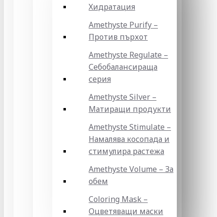
Хидратация
Amethyste Purify –
Против пърхот
Amethyste Regulate –
Себобалансираща
серия
Amethyste Silver –
Матиращи продукти
Amethyste Stimulate –
Намалява косопада и
стимулира растежа
Amethyste Volume – За
обем
Coloring Mask –
Оцветяващи маски