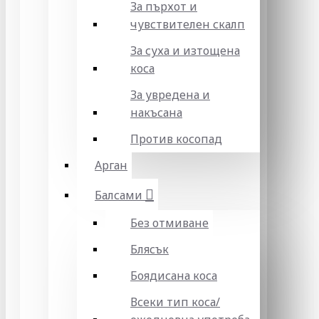
За пърхот и
чувствителен скалп
За суха и изтощена
коса
За увредена и
накъсана
Против косопад
Арган
Балсами
Без отмиване
Блясък
Боядисана коса
Всеки тип коса/