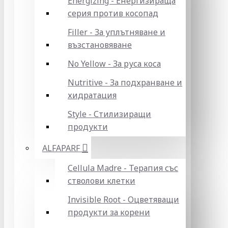
Energizing - Енергизираща
серия против косопад
Filler - За уплътняване и
възстановяване
No Yellow - За руса коса
Nutritive - За подхранване и
хидратация
Style - Стилизиращи
продукти
ALFAPARF
Cellula Madre - Терапия със
стволови клетки
Invisible Root - Оцветяващи
продукти за корени