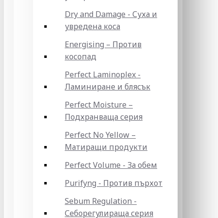
Dry and Damage - Суха и
увредена коса
Energising – Против
косопад
Perfect Laminoplex -
Ламиниране и блясък
Perfect Moisture –
Подхранваща серия
Perfect No Yellow –
Матиращи продукти
Perfect Volume - За обем
Purifyng - Против пърхот
Sebum Regulation -
Себорегулираща серия