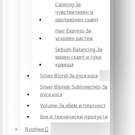
Calming-За
чувствителен и
раздразнен скалп
Hair Express-За
ускорен растеж
Sebum-Balancing-За
мазен скалп и сухи
краища
Silver Blond-За руса коса
Silver Blonde Sublіmeches-За
руса коса
Volume-За обем и плътност
Боя и технически продукти
Byothea