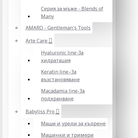
Серия за мъже - Blends of
Many
AMARO - Gentleman's Tools
Arte Care
Hyaluronic line-За
хидратация
Keratin line–За
възстановяване
Macadamia line-За
подхранване
Babyliss Pro
Маши и уреди за къдрене
Машинки и тримери