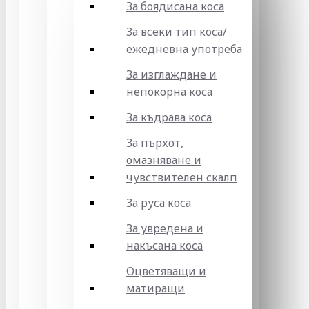
За боядисана коса
За всеки тип коса/
ежедневна употреба
За изглаждане и
непокорна коса
За къдрава коса
За пърхот,
омазняване и
чувствителен скалп
За руса коса
За увредена и
накъсана коса
Оцветяващи и
матиращи