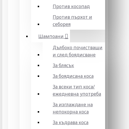
Против косопад
Против пърхот и
себорея
Шампоани
Дълбоко почистващи
и след боядисване
За блясък
За боядисана коса
За всеки тип коса/
ежедневна употреба
За изглаждане на
непокорна коса
За къдрава коса