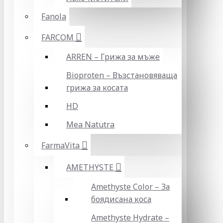
Fanola
FARCOM
ARREN – Грижа за мъже
Bioproten – Възстановяваща
грижа за косата
HD
Mea Natutra
FarmaVita
AMETHYSTE
Amethyste Color – За
боядисана коса
Amethyste Hydrate –