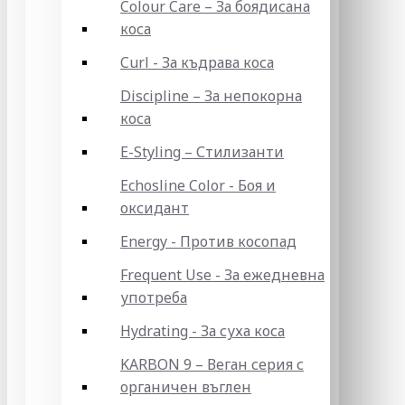
Colour Care – За боядисана
коса
Curl - За къдрава коса
Discipline – За непокорна
коса
E-Styling – Стилизанти
Echosline Color - Боя и
оксидант
Energy - Против косопад
Frequent Use - За ежедневна
употреба
Hydrating - За суха коса
KARBON 9 – Веган серия с
органичен въглен