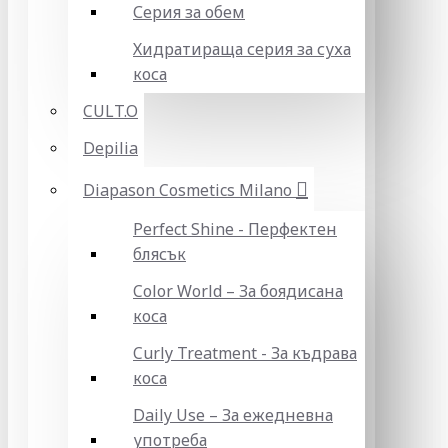
Серия за обем
Хидратираща серия за суха
коса
CULT.O
Depilia
Diapason Cosmetics Milano
Perfect Shine - Перфектен
блясък
Color World – За боядисана
коса
Curly Treatment - За къдрава
коса
Daily Use – За ежедневна
употреба