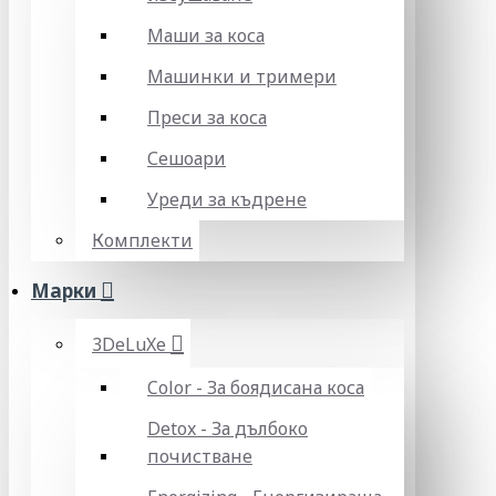
Маши за коса
Машинки и тримери
Преси за коса
Сешоари
Уреди за къдрене
Комплекти
Марки
3DeLuXe
Color - За боядисана коса
Detox - За дълбоко
почистване