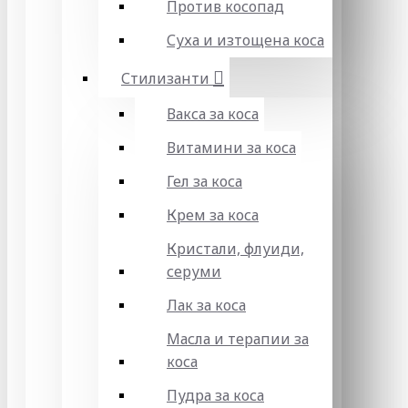
Против косопад
Суха и изтощена коса
Стилизанти
Вакса за коса
Витамини за коса
Гел за коса
Крем за коса
Кристали, флуиди,
серуми
Лак за коса
Масла и терапии за
коса
Пудра за коса