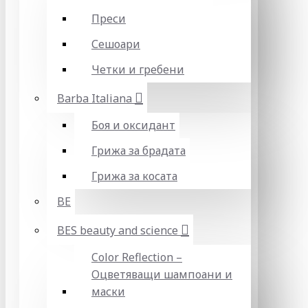
Преси
Сешоари
Четки и гребени
Barba Italiana
Боя и оксидант
Грижа за брадата
Грижа за косата
BE
BES beauty and science
Color Reflection –
Оцветяващи шампоани и
маски