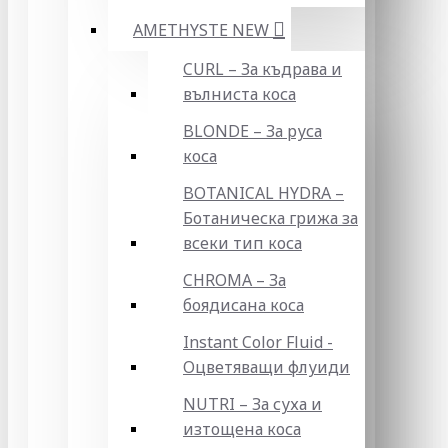
AMETHYSTE NEW
CURL – За къдрава и
вълниста коса
BLONDE – За руса
коса
BOTANICAL HYDRA –
Ботаническа грижа за
всеки тип коса
CHROMA – За
боядисана коса
Instant Color Fluid -
Оцветяващи флуиди
NUTRI – За суха и
изтощена коса