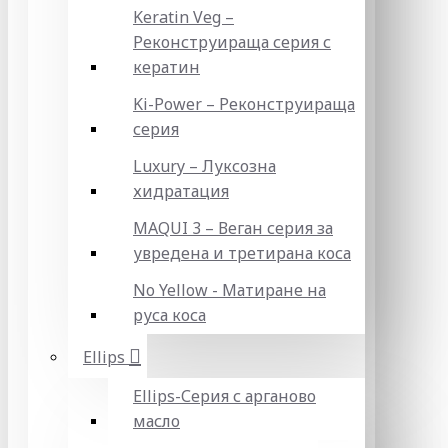
Keratin Veg –
Реконструираща серия с
кератин
Ki-Power – Реконструираща
серия
Luxury – Луксозна
хидратация
MAQUI 3 – Веган серия за
увредена и третирана коса
No Yellow - Матиране на
руса коса
Ellips
Ellips-Серия с арганово
масло