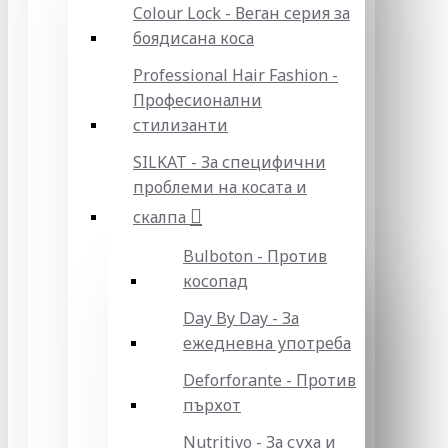
Colour Lock - Веган серия за
боядисана коса
Professional Hair Fashion -
Професионални
стилизанти
SILKAT - За специфични
проблеми на косата и
скалпа
Bulboton - Против
косопад
Day By Day - За
ежедневна употреба
Deforforante - Против
пърхот
Nutritivo - За суха и