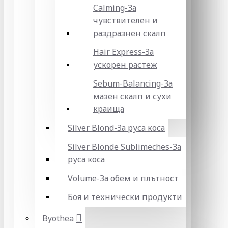
Calming-За
чувствителен и
раздразнен скалп
Hair Express-За
ускорен растеж
Sebum-Balancing-За
мазен скалп и сухи
краища
Silver Blond-За руса коса
Silver Blonde Sublіmeches-За
руса коса
Volume-За обем и плътност
Боя и технически продукти
Byothea