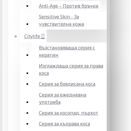
Anti-Age – Против бръчки
Sensitive Skin - За
чувствителна кожа
Citylife
Възстановяваща серия с
кератин
Изглаждаща серия за права
коса
Серия за боядисана коса
Серия за ежедневна
употреба
Серия за косопад, пърхот
Серия за къдрава коса