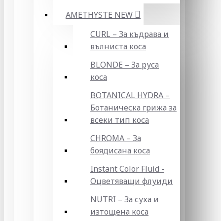
AMETHYSTE NEW
CURL – За къдрава и
вълниста коса
BLONDE – За руса
коса
BOTANICAL HYDRA –
Ботаническа грижа за
всеки тип коса
CHROMA – За
боядисана коса
Instant Color Fluid -
Оцветяващи флуиди
NUTRI – За суха и
изтощена коса