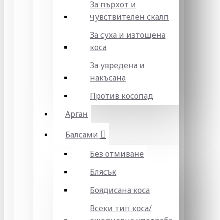
За пърхот и
чувствителен скалп
За суха и изтощена
коса
За увредена и
накъсана
Против косопад
Арган
Балсами
Без отмиване
Блясък
Боядисана коса
Всеки тип коса/