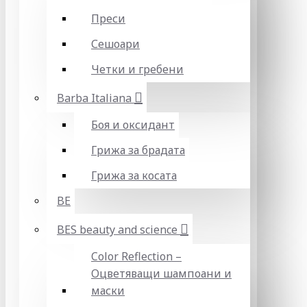
Преси
Сешоари
Четки и гребени
Barba Italiana
Боя и оксидант
Грижа за брадата
Грижа за косата
BE
BES beauty and science
Color Reflection –
Оцветяващи шампоани и
маски