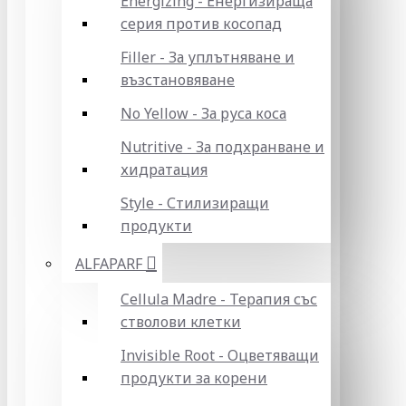
Energizing - Енергизираща
серия против косопад
Filler - За уплътняване и
възстановяване
No Yellow - За руса коса
Nutritive - За подхранване и
хидратация
Style - Стилизиращи
продукти
ALFAPARF
Cellula Madre - Терапия със
стволови клетки
Invisible Root - Оцветяващи
продукти за корени