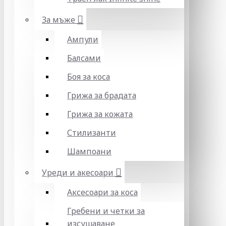
За мъже
Ампули
Балсами
Боя за коса
Грижа за брадата
Грижа за кожата
Стилизанти
Шампоани
Уреди и акесоари
Аксесоари за коса
Гребени и четки за
изсушаване