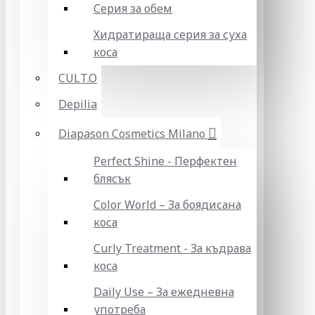
Серия за обем
Хидратираща серия за суха
коса
CULT.O
Depilia
Diapason Cosmetics Milano
Perfect Shine - Перфектен
блясък
Color World – За боядисана
коса
Curly Treatment - За къдрава
коса
Daily Use – За ежедневна
употреба