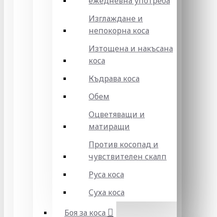
ежедневна употреба
Изглаждане и
непокорна коса
Изтощена и накъсана
коса
Къдрава коса
Обем
Оцветяващи и
матиращи
Против косопад и
чувствителен скалп
Руса коса
Суха коса
Боя за коса