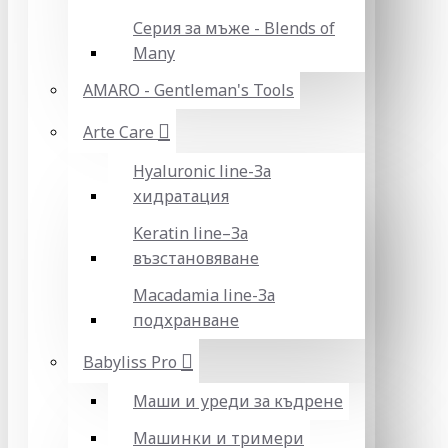
Серия за мъже - Blends of
Many
AMARO - Gentleman's Tools
Arte Care
Hyaluronic line-За
хидратация
Keratin line–За
възстановяване
Macadamia line-За
подхранване
Babyliss Pro
Маши и уреди за къдрене
Машинки и тримери