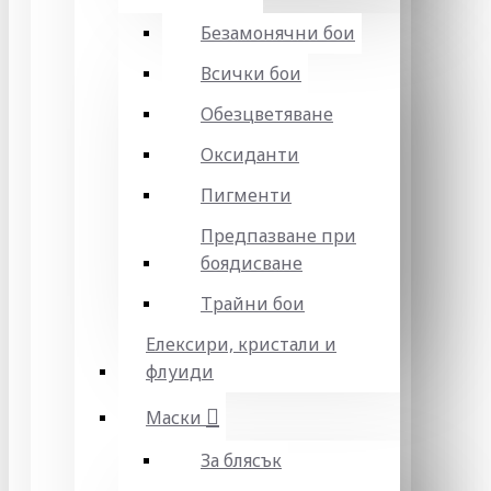
Безамонячни бои
Всички бои
Обезцветяване
Оксиданти
Пигменти
Предпазване при
боядисване
Трайни бои
Елексири, кристали и
флуиди
Маски
За блясък