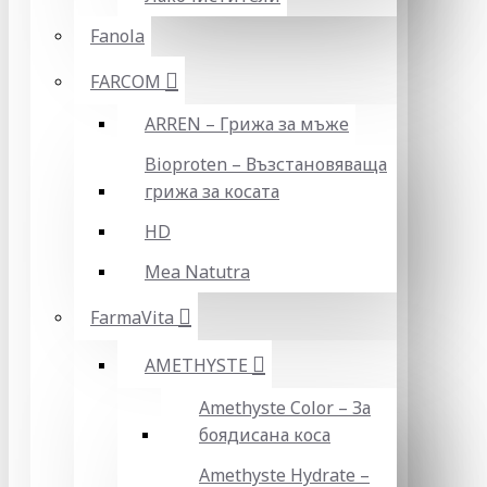
Fanola
FARCOM
ARREN – Грижа за мъже
Bioproten – Възстановяваща
грижа за косата
HD
Mea Natutra
FarmaVita
AMETHYSTE
Amethyste Color – За
боядисана коса
Amethyste Hydrate –