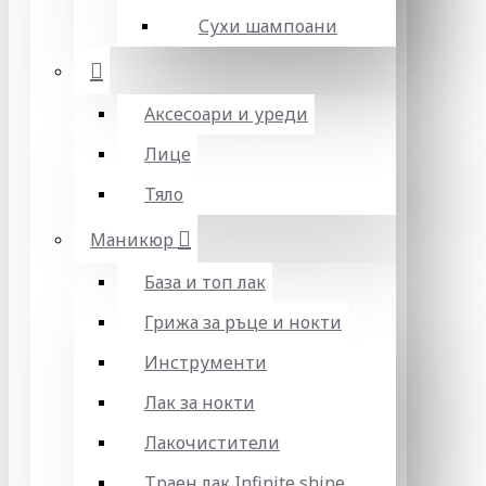
Сухи шампоани
Аксесоари и уреди
Лице
Тяло
Маникюр
База и топ лак
Грижа за ръце и нокти
Инструменти
Лак за нокти
Лакочистители
Траен лак Infinite shine