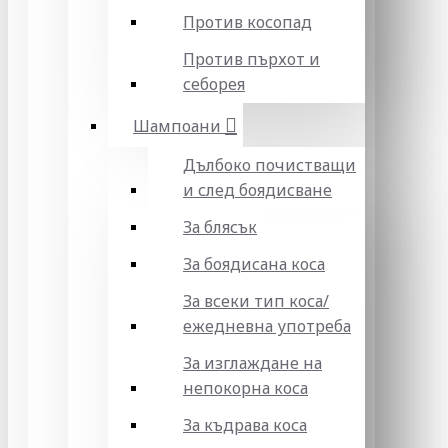
Против косопад
Против пърхот и
себорея
Шампоани
Дълбоко почистващи
и след боядисване
За блясък
За боядисана коса
За всеки тип коса/
ежедневна употреба
За изглаждане на
непокорна коса
За къдрава коса