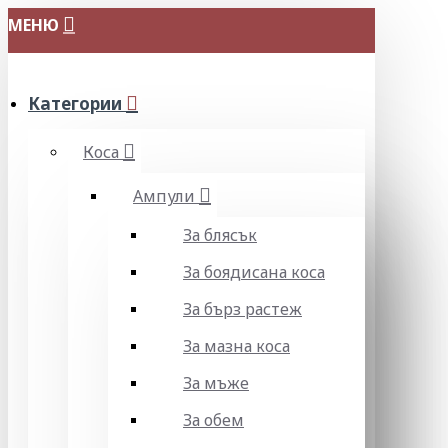
МЕНЮ
Категории
Коса
Ампули
За блясък
За боядисана коса
За бърз растеж
За мазна коса
За мъже
За обем