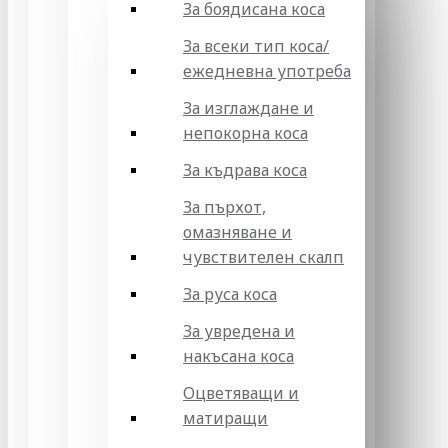
За боядисана коса
За всеки тип коса/
ежедневна употреба
За изглаждане и
непокорна коса
За къдрава коса
За пърхот,
омазняване и
чувствителен скалп
За руса коса
За увредена и
накъсана коса
Оцветяващи и
матиращи