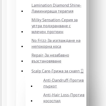
Lamination Diamond Shine-
Ламинираща терапия
Milky Sensation-Серия за
ултра подхранване с
млечен протеин
No Frizz-За изглаждане на
непокорна коса
Repair-За незабавно
възстановяване
Scalp Care-Грижа за скалп
Anti-Dandruff-Против
пърхот
Anti-Hair Loss-Против
кососпад