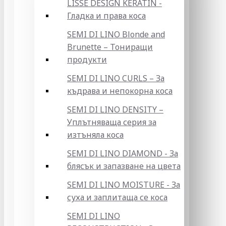
LISSE DESIGN KERATIN -
Гладка и права коса
SEMI DI LINO Blonde and
Brunette – Тониращи
продукти
SEMI DI LINO CURLS – За
къдрава и непокорна коса
SEMI DI LINO DENSITY –
Уплътняваща серия за
изтъняла коса
SEMI DI LINO DIAMOND - За
блясък и запазване на цвета
SEMI DI LINO MOISTURE - За
суха и заплитаща се коса
SEMI DI LINO