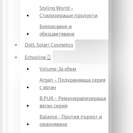
Styling World –
Стилизиращи продукти
Боядисване и
обезцветяване
Dott. Solari Cosmetics
Echosline
Volume-За обем
Argan – Подхранваща серия
с арган
B.PUR – Реминерализираща
веган серия
Balance - Против пърхот и
омазняване