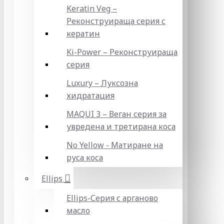
Keratin Veg –
Реконструираща серия с
кератин
Ki-Power – Реконструираща
серия
Luxury – Луксозна
хидратация
MAQUI 3 – Веган серия за
увредена и третирана коса
No Yellow - Матиране на
руса коса
Ellips
Ellips-Серия с арганово
масло