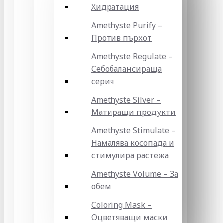
Хидратация
Amethyste Purify –
Против пърхот
Amethyste Regulate –
Себобалансираща
серия
Amethyste Silver –
Матиращи продукти
Amethyste Stimulate –
Намалява косопада и
стимулира растежа
Amethyste Volume – За
обем
Coloring Mask –
Оцветяващи маски