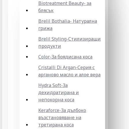
Biotreatment Beauty- за
блясък
Brelil Bothalia- Натурална
грижа
Brelil Styling-Стилизиращи
продукти
Color-За боядисана коса
Cristalli Di Argan-Серия с
арганово масло и алое вера
Hydra Soft-За
дехидратирана и
непокорна коса
Keraforce-За дълбоко
възстановяване на
третирана коса