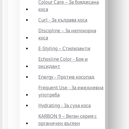
Colour Care – За боядисана
коса
Curl - За къдрава коса
Discipline – За непокорна
коса
E-Styling – Стилизанти
Echosline Color - Боя и
оксидант
Energy - Против косопад
Frequent Use - За ежедневна
употреба
Hydrating - За суха коса
KARBON 9 – Веган серия с
органичен въглен