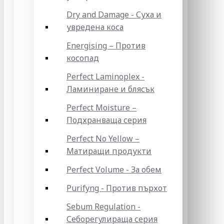
Dry and Damage - Суха и
увредена коса
Energising – Против
косопад
Perfect Laminoplex -
Ламиниране и блясък
Perfect Moisture –
Подхранваща серия
Perfect No Yellow –
Матиращи продукти
Perfect Volume - За обем
Purifyng - Против пърхот
Sebum Regulation -
Себорегулираща серия