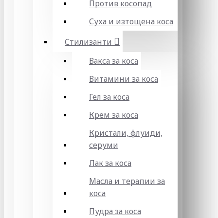
Против косопад
Суха и изтощена коса
Стилизанти
Вакса за коса
Витамини за коса
Гел за коса
Крем за коса
Кристали, флуиди,
серуми
Лак за коса
Масла и терапии за
коса
Пудра за коса