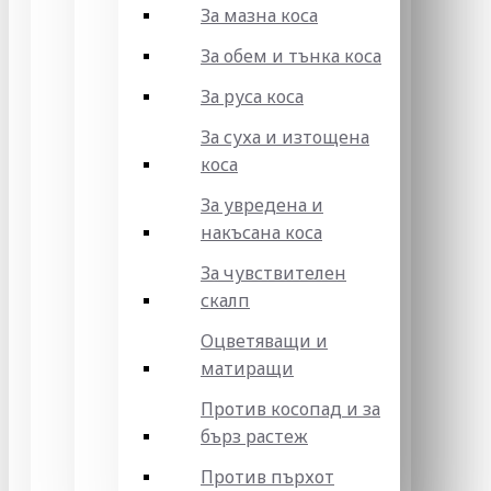
За мазна коса
За обем и тънка коса
За руса коса
За суха и изтощена
коса
За увредена и
накъсана коса
За чувствителен
скалп
Оцветяващи и
матиращи
Против косопад и за
бърз растеж
Против пърхот