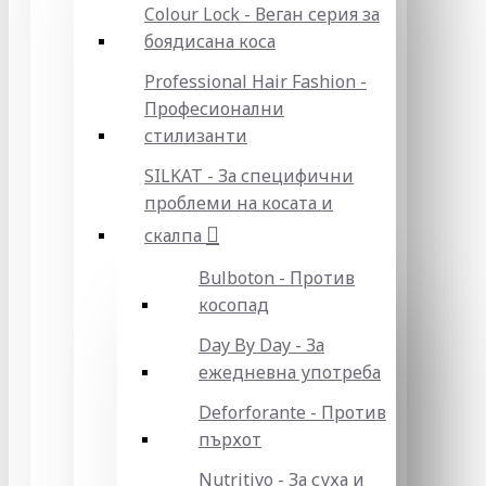
Colour Lock - Веган серия за
боядисана коса
Professional Hair Fashion -
Професионални
стилизанти
SILKAT - За специфични
проблеми на косата и
скалпа
Bulboton - Против
косопад
Day By Day - За
ежедневна употреба
Deforforante - Против
пърхот
Nutritivo - За суха и