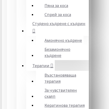
Пяна за коса
Спрей за коса
Студено къдрене с къдрин
Амонячно къдрене
Безамонячно
къдрене
Терапии
Възстановяваща
терапия
За чувствителен
скалп
Кератинова терапия