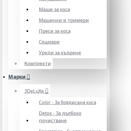
Маши за коса
Машинки и тримери
Преси за коса
Сешоари
Уреди за къдрене
Комплекти
Марки
3DeLuXe
Color - За боядисана коса
Detox - За дълбоко
почистване