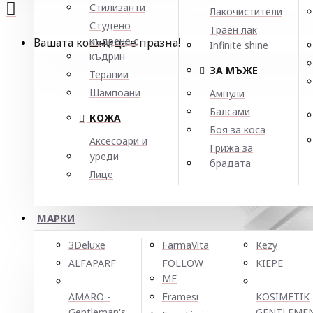
Стилизанти
Лакочистители
Студено
Траен лак
къдрене с
Вашата кошница е празна!
Infinite shine
къдрин
ЗА МЪЖЕ
Терапии
Шампоани
Ампули
Балсами
КОЖА
Боя за коса
Аксесоари и
Грижа за
уреди
брадата
Лице
МАРКИ
3Deluxe
FarmaVita
Kezy
ALFAPARF
FOLLOW
KIEPE
ME
AMARO -
Framesi
KOSIMETIK
Gentleman's
GENTLEME