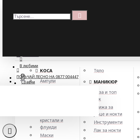
Меню
Кошница
Menu
ПОРЪЧАЙ ЛЕСНО НА 0877 004447
МЕНЮ
В любими
КОСА
Тяло
ПОРЪЧАЙ ЛЕСНО НА 0877 004447
Ампули
МАНИКЮР
Сравни
Арган
База и топ
Балсами
лак
Анти
Боя за коса
Грижа за
Елексири,
ръце и нокти
кристали и
Инструменти
флуиди
Лак за нокти
Маски