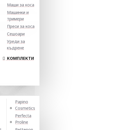
Маши за коса
Машинки и
тримери
Преси за коса
Сешоари
Уреди за
къдрене
КОМПЛЕКТИ
Papino
Cosmetics
Perfecta
Proline
N
Pettenon