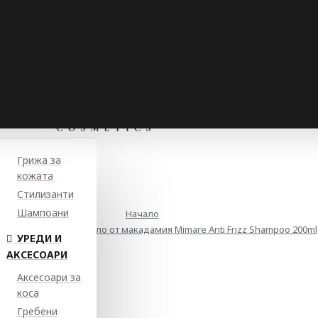
Грижа за
кожата
Стилизанти
Шампоани
Начало
-фриз шампоан с масло от макадамия Mimare Anti Frizz Shampoo 200ml
УРЕДИ И
АКСЕСОАРИ
Аксесоари за
коса
Гребени