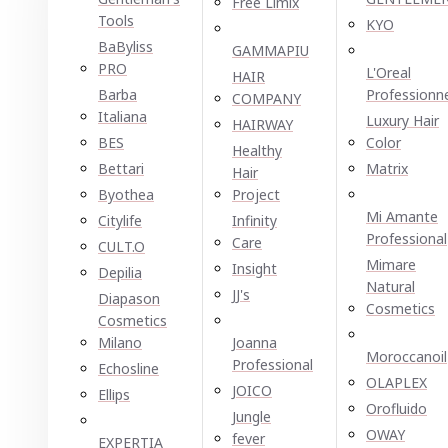
Free Limix
Tools
KYO
BaByliss
GAMMAPIU
PRO
L'Oreal
HAIR
Barba
Professionn
COMPANY
Italiana
Luxury Hair
HAIRWAY
BES
Color
Healthy
Bettari
Matrix
Hair
Byothea
Project
Mi Amante
Citylife
Infinity
Professional
Care
CULT.O
Mimare
Insight
Depilia
Natural
JJ's
Diapason
Cosmetics
Cosmetics
Milano
Joanna
Moroccanoil
Professional
Echosline
OLAPLEX
JOICO
Ellірѕ
Orofluido
Jungle
OWAY
fever
EXPERTIA