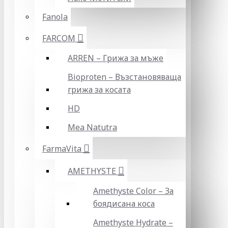
Fanola
FARCOM
ARREN – Грижа за мъже
Bioproten – Възстановяваща
грижа за косата
HD
Mea Natutra
FarmaVita
AMETHYSTE
Amethyste Color – За
боядисана коса
Amethyste Hydrate –