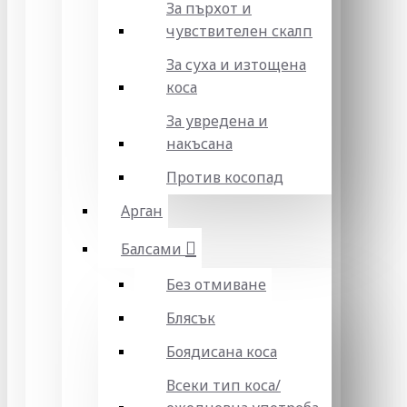
За пърхот и
чувствителен скалп
За суха и изтощена
коса
За увредена и
накъсана
Против косопад
Арган
Балсами
Без отмиване
Блясък
Боядисана коса
Всеки тип коса/