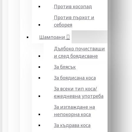
Против косопад
Против пърхот и
себорея
Шампоани
Дълбоко почистващи
и след боядисване
За блясък
За боядисана коса
За всеки тип коса/
ежедневна употреба
За изглаждане на
непокорна коса
За къдрава коса