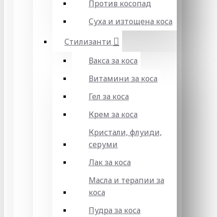
Против косопад
Суха и изтощена коса
Стилизанти
Вакса за коса
Витамини за коса
Гел за коса
Крем за коса
Кристали, флуиди,
серуми
Лак за коса
Масла и терапии за
коса
Пудра за коса