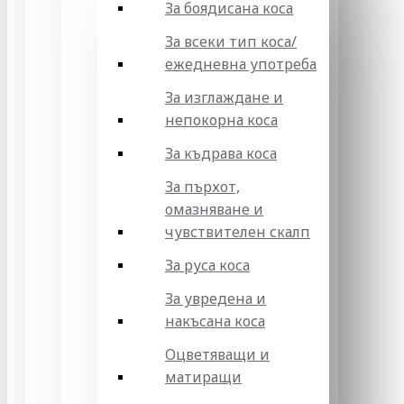
За боядисана коса
За всеки тип коса/
ежедневна употреба
За изглаждане и
непокорна коса
За къдрава коса
За пърхот,
омазняване и
чувствителен скалп
За руса коса
За увредена и
накъсана коса
Оцветяващи и
матиращи