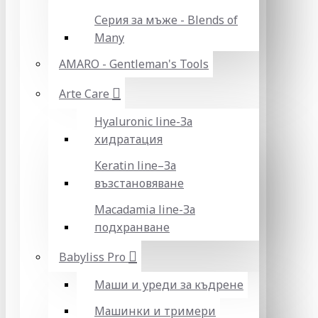
Серия за мъже - Blends of
Many
AMARO - Gentleman's Tools
Arte Care
Hyaluronic line-За
хидратация
Keratin line–За
възстановяване
Macadamia line-За
подхранване
Babyliss Pro
Маши и уреди за къдрене
Машинки и тримери