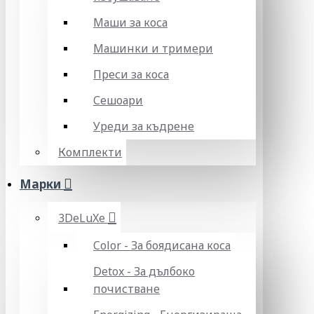
Маши за коса
Машинки и тримери
Преси за коса
Сешоари
Уреди за къдрене
Комплекти
Марки
3DeLuXe
Color - За боядисана коса
Detox - За дълбоко
почистване