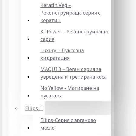
Keratin Veg –
Реконструираща серия с
кератин
Ki-Power – Реконструираща
серия
Luxury – Луксозна
хидратация
MAQUI 3 – Веган серия за
увредена и третирана коса
No Yellow - Матиране на
руса коса
Ellips
Ellips-Серия с арганово
масло