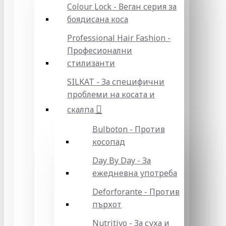
Colour Lock - Веган серия за
боядисана коса
Professional Hair Fashion -
Професионални
стилизанти
SILKAT - За специфични
проблеми на косата и
скалпа
Bulboton - Против
косопад
Day By Day - За
ежедневна употреба
Deforforante - Против
пърхот
Nutritivo - За суха и