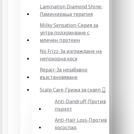
Lamination Diamond Shine-
Ламинираща терапия
Milky Sensation-Серия за
ултра подхранване с
млечен протеин
No Frizz-За изглаждане на
непокорна коса
Repair-За незабавно
възстановяване
Scalp Care-Грижа за скалп
Anti-Dandruff-Против
пърхот
Anti-Hair Loss-Против
кососпад