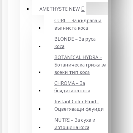
AMETHYSTE NEW
CURL – За къдрава и
вълниста коса
BLONDE – За руса
коса
BOTANICAL HYDRA –
Ботаническа грижа за
всеки тип коса
CHROMA – За
боядисана коса
Instant Color Fluid -
Оцветяващи флуиди
NUTRI – За суха и
изтощена коса