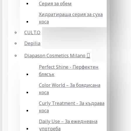
Серия за обем
Хидратираща серия за суха
коса
CULT.O
Depilia
Diapason Cosmetics Milano
Perfect Shine - Перфектен
блясък
Color World – За боядисана
коса
Curly Treatment - За къдрава
коса
Daily Use – За ежедневна
употреба