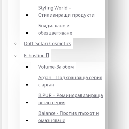
Styling World –
Стилизиращи продукти
Боядисване и
обезцветяване
Dott. Solari Cosmetics
Echosline
Volume-За обем
Argan – Подхранваща серия
с арган
B.PUR – Реминерализираща
веган серия
Balance - Против пърхот и
омазняване