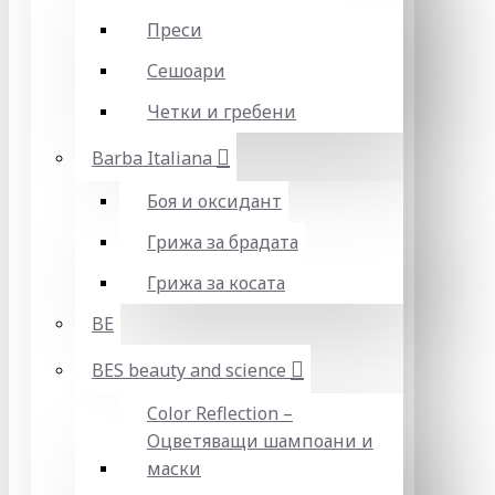
Преси
Сешоари
Четки и гребени
Barba Italiana
Боя и оксидант
Грижа за брадата
Грижа за косата
BE
BES beauty and science
Color Reflection –
Оцветяващи шампоани и
маски