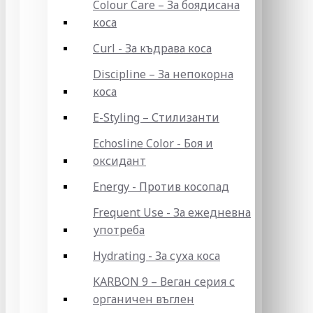
Colour Care – За боядисана
коса
Curl - За къдрава коса
Discipline – За непокорна
коса
E-Styling – Стилизанти
Echosline Color - Боя и
оксидант
Energy - Против косопад
Frequent Use - За ежедневна
употреба
Hydrating - За суха коса
KARBON 9 – Веган серия с
органичен въглен