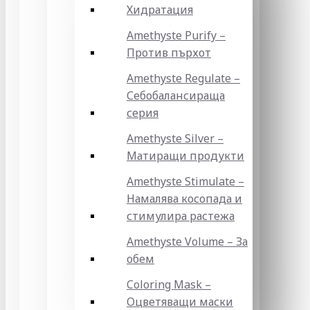
Хидратация
Amethyste Purify –
Против пърхот
Amethyste Regulate –
Себобалансираща
серия
Amethyste Silver –
Матиращи продукти
Amethyste Stimulate –
Намалява косопада и
стимулира растежа
Amethyste Volume – За
обем
Coloring Mask –
Оцветяващи маски