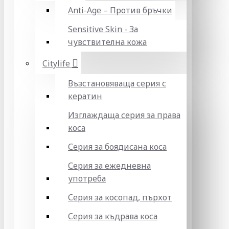
Anti-Age – Против бръчки
Sensitive Skin - За
чувствителна кожа
Citylife
Възстановяваща серия с
кератин
Изглаждаща серия за права
коса
Серия за боядисана коса
Серия за ежедневна
употреба
Серия за косопад, пърхот
Серия за къдрава коса