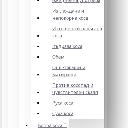
ежедневна употреба
Изглаждане и
непокорна коса
Изтощена и накъсана
коса
Къдрава коса
Обем
Оцветяващи и
матиращи
Против косопад и
чувствителен скалп
Руса коса
Суха коса
Боя за коса