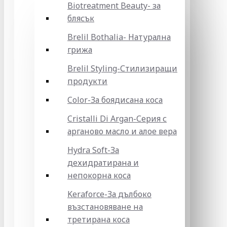
Biotreatment Beauty- за
блясък
Brelil Bothalia- Натурална
грижа
Brelil Styling-Стилизиращи
продукти
Color-За боядисана коса
Cristalli Di Argan-Серия с
арганово масло и алое вера
Hydra Soft-За
дехидратирана и
непокорна коса
Keraforce-За дълбоко
възстановяване на
третирана коса