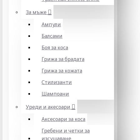
За мъже
Ампули
Балсами
Боя за коса
Грижа за брадата
Грижа за кожата
Стилизанти
Шампоани
Уреди и акесоари
Аксесоари за коса
Гребени и четки за
изсушаване