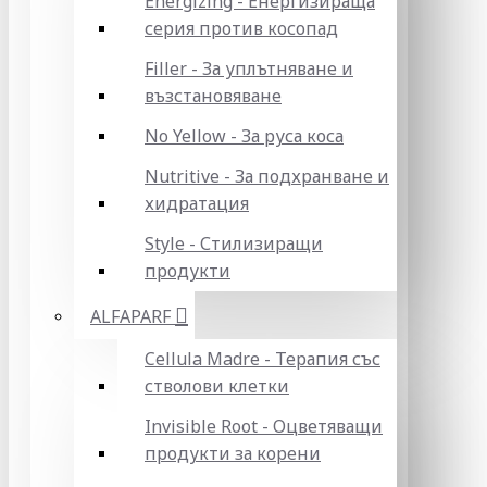
Energizing - Енергизираща
серия против косопад
Filler - За уплътняване и
възстановяване
No Yellow - За руса коса
Nutritive - За подхранване и
хидратация
Style - Стилизиращи
продукти
ALFAPARF
Cellula Madre - Терапия със
стволови клетки
Invisible Root - Оцветяващи
продукти за корени