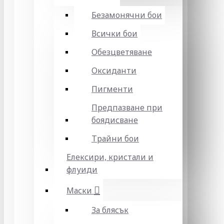
Безамонячни бои
Всички бои
Обезцветяване
Оксиданти
Пигменти
Предпазване при
боядисване
Трайни бои
Елексири, кристали и
флуиди
Маски
За блясък