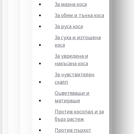
За мазна коса
За обем и тънка коса
За руса коса
За суха и изтощена
коса
За увредена и
накъсана коса
За чувствителен
скалп
Оцветяващи и
матиращи
Против косопад и за
бърз растеж
Против пърхот