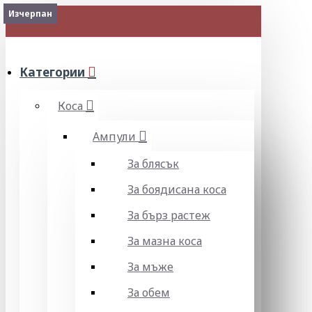
2-3 Days
Изчерпан
МЕНЮ
Категории
Коса
Ампули
За блясък
За боядисана коса
За бърз растеж
За мазна коса
За мъже
За обем