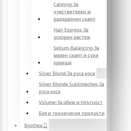
Calming-За
чувствителен и
раздразнен скалп
Hair Express-За
ускорен растеж
Sebum-Balancing-За
мазен скалп и сухи
краища
Silver Blond-За руса коса
Silver Blonde Sublіmeches-За
руса коса
Volume-За обем и плътност
Боя и технически продукти
Byothea