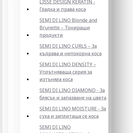
LISSE DESIGN KERATIN -
Гладка и права коса
SEMI DI LINO Blonde and
Brunette – Тониращи
продукти
SEMI DI LINO CURLS – За
къдрава и непокорна коса
SEMI DI LINO DENSITY –
Уплътняваща серия за
изтъняла коса
SEMI DI LINO DIAMOND - За
блясък и запазване на цвета
SEMI DI LINO MOISTURE - За
суха и заплитаща се коса
SEMI DI LINO