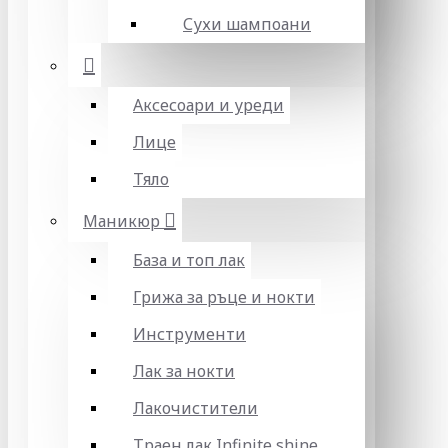
Сухи шампоани
Аксесоари и уреди
Лице
Тяло
Маникюр
База и топ лак
Грижа за ръце и нокти
Инструменти
Лак за нокти
Лакочистители
Траен лак Infinite shine