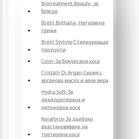
Biotreatment Beauty- за
блясък
Brelil Bothalia- Натурална
грижа
Brelil Styling-Стилизиращи
продукти
Color-За боядисана коса
Cristalli Di Argan-Серия с
арганово масло и алое вера
Hydra Soft-За
дехидратирана и
непокорна коса
Keraforce-За дълбоко
възстановяване на
третирана коса