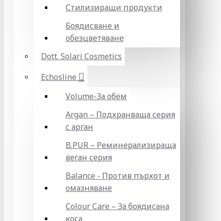
Стилизиращи продукти
Боядисване и
обезцветяване
Dott. Solari Cosmetics
Echosline
Volume-За обем
Argan – Подхранваща серия
с арган
B.PUR – Реминерализираща
веган серия
Balance - Против пърхот и
омазняване
Colour Care – За боядисана
коса