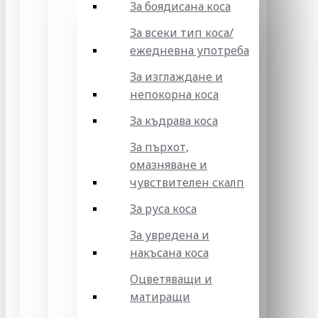
За боядисана коса
За всеки тип коса/
ежедневна употреба
За изглаждане и
непокорна коса
За къдрава коса
За пърхот,
омазняване и
чувствителен скалп
За руса коса
За увредена и
накъсана коса
Оцветяващи и
матиращи