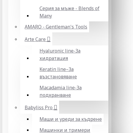
Серия за мъже - Blends of
Many
AMARO - Gentleman's Tools
Arte Care
Hyaluronic line-За
хидратация
Keratin line–За
възстановяване
Macadamia line-За
подхранване
Babyliss Pro
Маши и уреди за къдрене
Машинки и тримери