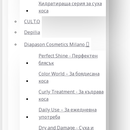
Хидратираща серия за суха
коса
CULT.O
Depilia
Diapason Cosmetics Milano
Perfect Shine - Перфектен
блясък
Color World – За боядисана
коса
Curly Treatment - За къдрава
коса
Daily Use – За ежедневна
употреба
Dry and Damage - Суха и