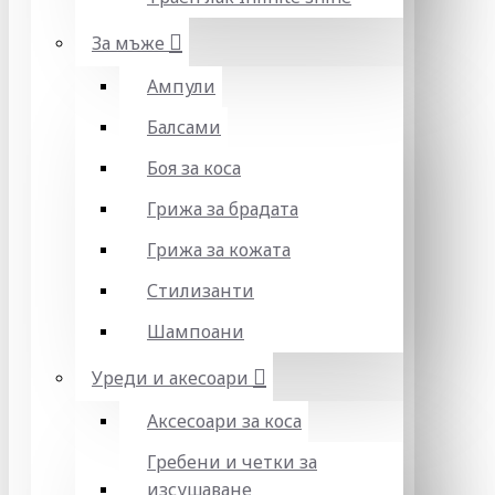
За мъже
Ампули
Балсами
Боя за коса
Грижа за брадата
Грижа за кожата
Стилизанти
Шампоани
Уреди и акесоари
Аксесоари за коса
Гребени и четки за
изсушаване