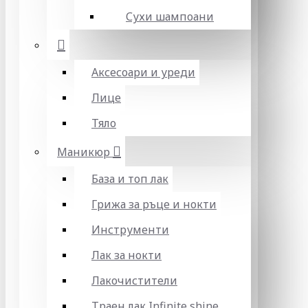
Сухи шампоани
Аксесоари и уреди
Лице
Тяло
Маникюр
База и топ лак
Грижа за ръце и нокти
Инструменти
Лак за нокти
Лакочистители
Траен лак Infinite shine