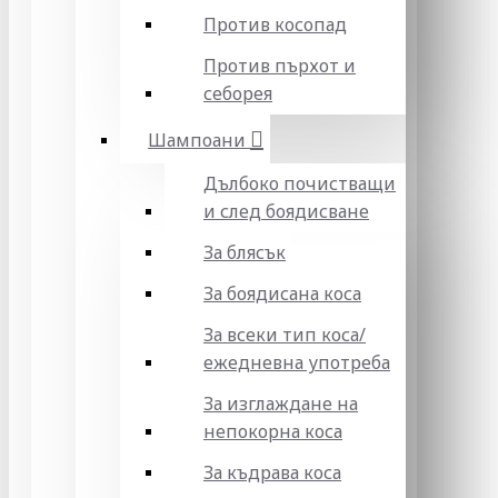
Против косопад
Против пърхот и
себорея
Шампоани
Дълбоко почистващи
и след боядисване
За блясък
За боядисана коса
За всеки тип коса/
ежедневна употреба
За изглаждане на
непокорна коса
За къдрава коса