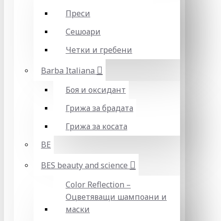
Преси
Сешоари
Четки и гребени
Barba Italiana
Боя и оксидант
Грижа за брадата
Грижа за косата
BE
BES beauty and science
Color Reflection –
Оцветяващи шампоани и
маски