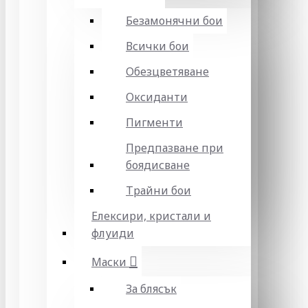
Безамонячни бои
Всички бои
Обезцветяване
Оксиданти
Пигменти
Предпазване при
боядисване
Трайни бои
Елексири, кристали и
флуиди
Маски
За блясък