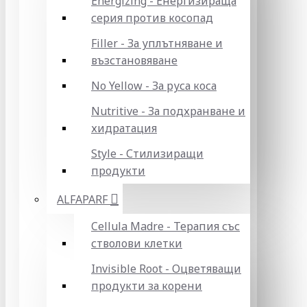
Energizing - Енергизираща
серия против косопад
Filler - За уплътняване и
възстановяване
No Yellow - За руса коса
Nutritive - За подхранване и
хидратация
Style - Стилизиращи
продукти
ALFAPARF
Cellula Madre - Терапия със
стволови клетки
Invisible Root - Оцветяващи
продукти за корени