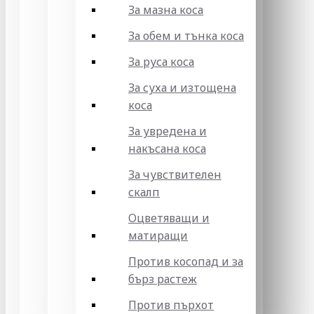
За мазна коса
За обем и тънка коса
За руса коса
За суха и изтощена
коса
За увредена и
накъсана коса
За чувствителен
скалп
Оцветяващи и
матиращи
Против косопад и за
бърз растеж
Против пърхот