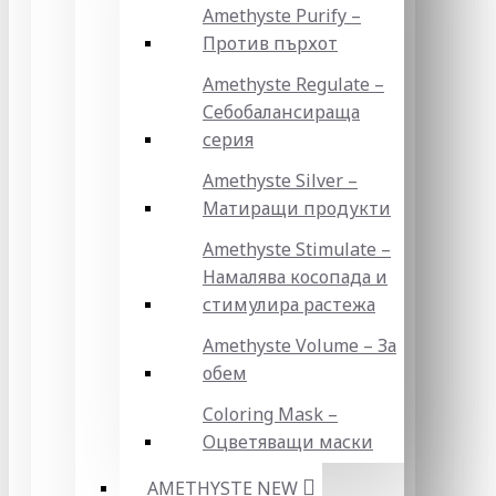
Amethyste Purify –
Против пърхот
Amethyste Regulate –
Себобалансираща
серия
Amethyste Silver –
Матиращи продукти
Amethyste Stimulate –
Намалява косопада и
стимулира растежа
Amethyste Volume – За
обем
Coloring Mask –
Оцветяващи маски
AMETHYSTE NEW