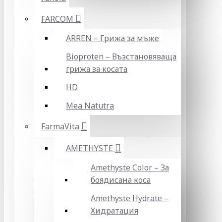
FARCOM
ARREN – Грижа за мъже
Bioproten – Възстановяваща
грижа за косата
HD
Mea Natutra
FarmaVita
AMETHYSTE
Amethyste Color – За
боядисана коса
Amethyste Hydrate –
Хидратация