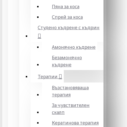
Пяна за коса
Спрей за коса
Студено къдрене с къдрин
Амонячно къдрене
Безамонячно
къдрене
Терапии
Възстановяваща
терапия
За чувствителен
скалп
Кератинова терапия