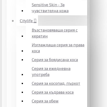
Sensitive Skin - За
чувствителна кожа
Citylife
Възстановяваща серия с
кератин
Изглаждаща серия за права
коса
Серия за боядисана коса
Серия за ежедневна
употреба
Серия за косопад, пърхот
Серия за къдрава коса
Серия за обем