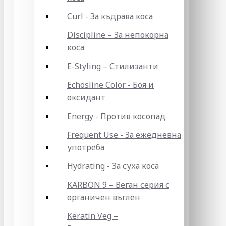
Curl - За къдрава коса
Discipline – За непокорна
коса
E-Styling – Стилизанти
Echosline Color - Боя и
оксидант
Energy - Против косопад
Frequent Use - За ежедневна
употреба
Hydrating - За суха коса
KARBON 9 – Веган серия с
органичен въглен
Keratin Veg –