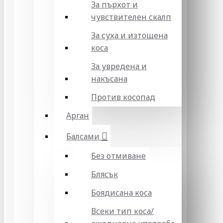
За пърхот и
чувствителен скалп
За суха и изтощена
коса
За увредена и
накъсана
Против косопад
Арган
Балсами
Без отмиване
Блясък
Боядисана коса
Всеки тип коса/