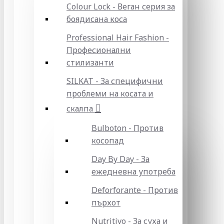
Colour Lock - Веган серия за
боядисана коса
Professional Hair Fashion -
Професионални
стилизанти
SILKAT - За специфични
проблеми на косата и
скалпа
Bulboton - Против
косопад
Day By Day - За
ежедневна употреба
Deforforante - Против
пърхот
Nutritivo - За суха и