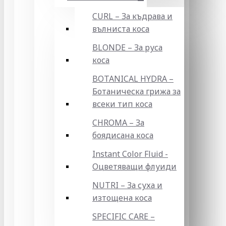
CURL – За къдрава и
вълниста коса
BLONDE – За руса
коса
BOTANICAL HYDRA –
Ботаническа грижа за
всеки тип коса
CHROMA – За
боядисана коса
Instant Color Fluid -
Оцветяващи флуиди
NUTRI – За суха и
изтощена коса
SPECIFIC CARE –