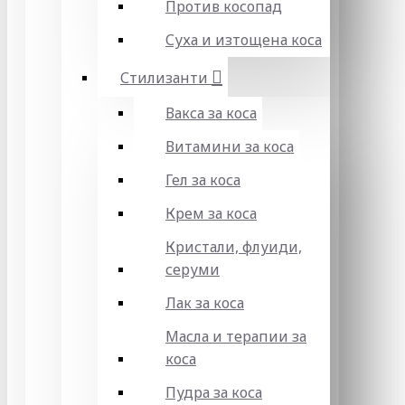
Против косопад
Суха и изтощена коса
Стилизанти
Вакса за коса
Витамини за коса
Гел за коса
Крем за коса
Кристали, флуиди,
серуми
Лак за коса
Масла и терапии за
коса
Пудра за коса