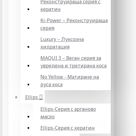
Реконструираща серия с
кератин
Ki-Power – Реконструираща
серия
Luxury – Луксозна
хидратация
MAQUI 3 – Веган серия за
увредена и третирана коса
No Yellow - Матиране на
руса коса
Ellips
Ellips-Серия с арганово
масло
Ellips-Серия с кератин