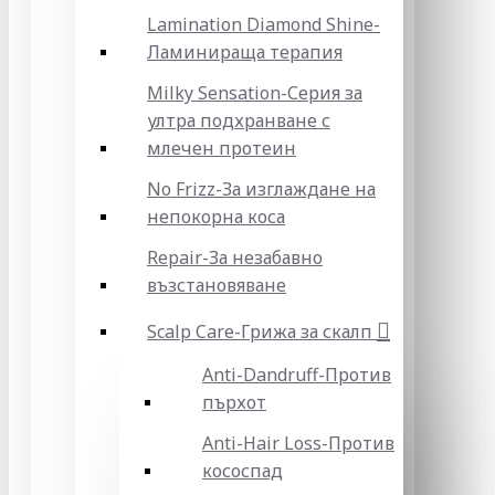
Lamination Diamond Shine-
Ламинираща терапия
Milky Sensation-Серия за
ултра подхранване с
млечен протеин
No Frizz-За изглаждане на
непокорна коса
Repair-За незабавно
възстановяване
Scalp Care-Грижа за скалп
Anti-Dandruff-Против
пърхот
Anti-Hair Loss-Против
кососпад