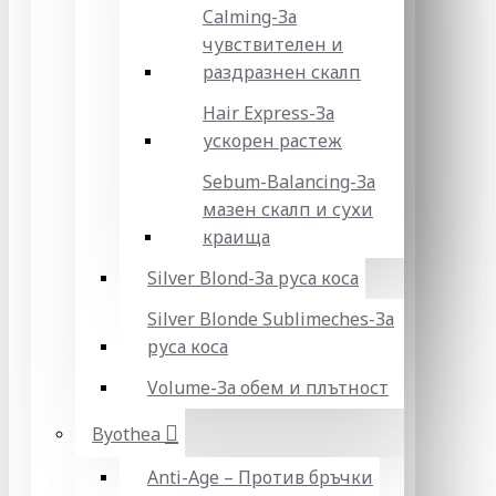
Calming-За
чувствителен и
раздразнен скалп
Hair Express-За
ускорен растеж
Sebum-Balancing-За
мазен скалп и сухи
краища
Silver Blond-За руса коса
Silver Blonde Sublіmeches-За
руса коса
Volume-За обем и плътност
Byothea
Anti-Age – Против бръчки