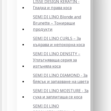
LISSE DESIGN KERATIN -
Гладка и права коса
SEMI DI LINO Blonde and
Brunette – Тониращи
продукти
SEMI DI LINO CURLS – За
къдрава и непокорна коса
SEMI DI LINO DENSITY –
Уплътняваща серия за
изтъняла коса
SEMI DI LINO DIAMOND - За
блясък и запазване на цвета
SEMI DI LINO MOISTURE - За
суха и заплитаща се коса
SEMI DI LINO