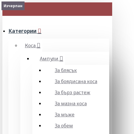
Изчерпан
Изчерпан
Изчерпан
МЕНЮ
Категории
Коса
Ампули
За блясък
За боядисана коса
За бърз растеж
За мазна коса
За мъже
За обем