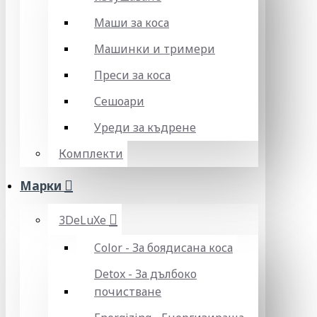
Маши за коса
Машинки и тримери
Преси за коса
Сешоари
Уреди за къдрене
Комплекти
Марки
3DeLuXe
Color - За боядисана коса
Detox - За дълбоко
почистване