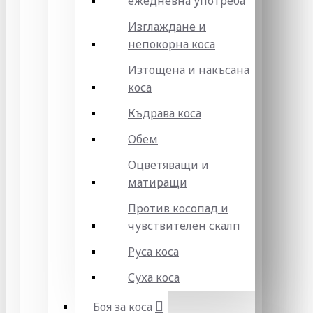
ежедневна употреба
Изглаждане и
непокорна коса
Изтощена и накъсана
коса
Къдрава коса
Обем
Оцветяващи и
матиращи
Против косопад и
чувствителен скалп
Руса коса
Суха коса
Боя за коса