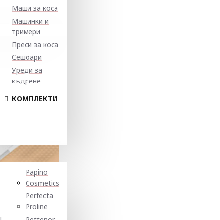
Маши за коса
Машинки и
тримери
Преси за коса
Сешоари
Уреди за
къдрене
КОМПЛЕКТИ
Papino
Cosmetics
Perfecta
Proline
N
Pettenon