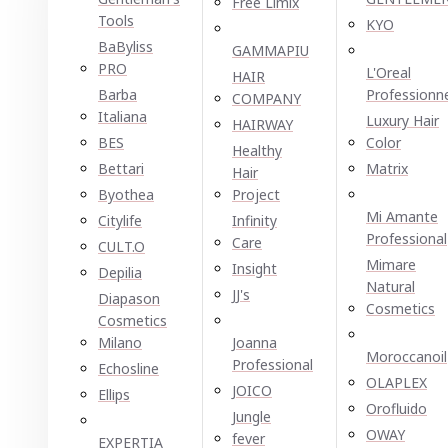
Free Limix
Tools
KYO
BaByliss
GAMMAPIU
PRO
L'Oreal
HAIR
Barba
Professionn
COMPANY
Italiana
Luxury Hair
HAIRWAY
BES
Color
Healthy
Bettari
Matrix
Hair
Byothea
Project
Mi Amante
Citylife
Infinity
Professional
Care
CULT.O
Mimare
Insight
Depilia
Natural
JJ's
Diapason
Cosmetics
Cosmetics
Milano
Joanna
Moroccanoil
Professional
Echosline
OLAPLEX
JOICO
Ellірѕ
Orofluido
Jungle
OWAY
fever
EXPERTIA