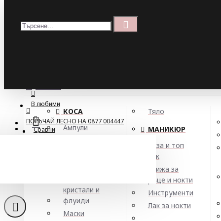
Меню
Кошница
Menu
ПОРЪЧАЙ ЛЕСНО НА 0877 004447
МЕНЮ
В любими
КОСА
Тяло
ПОРЪЧАЙ ЛЕСНО НА 0877 004447
Ампули
МАНИКЮР
Сравни
Арган
База и топ
Балсами
лак
Боя за коса
Грижа за
Елексири,
ръце и нокти
кристали и
Инструменти
флуиди
Лак за нокти
Маски