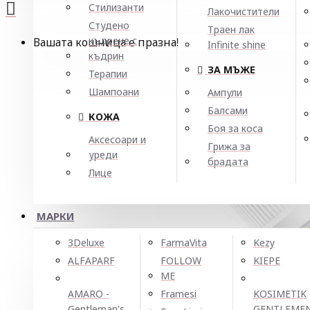
Стилизанти
Лакочистители
Студено
Траен лак
къдрене с
Вашата кошница е празна!
Infinite shine
къдрин
ЗА МЪЖЕ
Терапии
Шампоани
Ампули
Балсами
КОЖА
Боя за коса
Аксесоари и
Грижа за
уреди
брадата
Лице
МАРКИ
3Deluxe
FarmaVita
Kezy
ALFAPARF
FOLLOW
KIEPE
ME
AMARO -
Framesi
KOSIMETIK
Gentleman's
GENTLEME