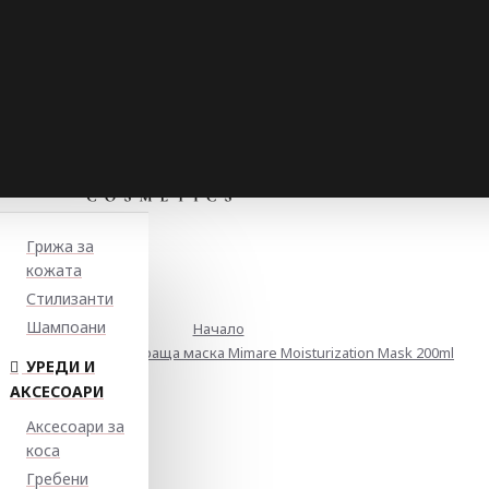
Грижа за
кожата
Стилизанти
Шампоани
Начало
Интензивно хидратираща маска Mimare Moisturization Mask 200ml
УРЕДИ И
АКСЕСОАРИ
Аксесоари за
коса
Гребени