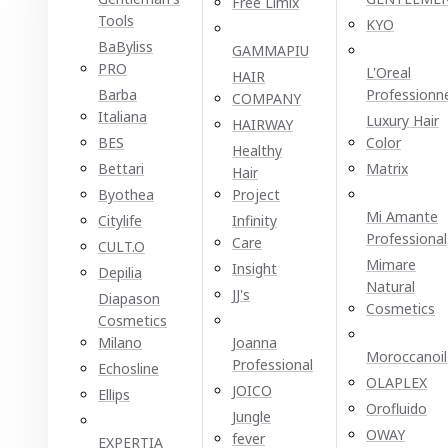
Free Limix
Tools
KYO
BaByliss
GAMMAPIU
PRO
L'Oreal
HAIR
Barba
Professionn
COMPANY
Italiana
Luxury Hair
HAIRWAY
BES
Color
Healthy
Bettari
Matrix
Hair
Byothea
Project
Mi Amante
Citylife
Infinity
Professional
Care
CULT.O
Mimare
Insight
Depilia
Natural
JJ's
Diapason
Cosmetics
Cosmetics
Milano
Joanna
Moroccanoil
Professional
Echosline
OLAPLEX
JOICO
Ellірѕ
Orofluido
Jungle
OWAY
fever
EXPERTIA