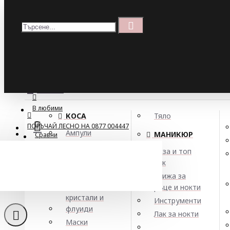
Меню
Кошница
Menu
ПОРЪЧАЙ ЛЕСНО НА 0877 004447
МЕНЮ
В любими
КОСА
Тяло
ПОРЪЧАЙ ЛЕСНО НА 0877 004447
Ампули
МАНИКЮР
Сравни
Арган
База и топ
Балсами
лак
Натурал
Боя за коса
Грижа за
Елексири,
ръце и нокти
кристали и
Инструменти
флуиди
Лак за нокти
Маски