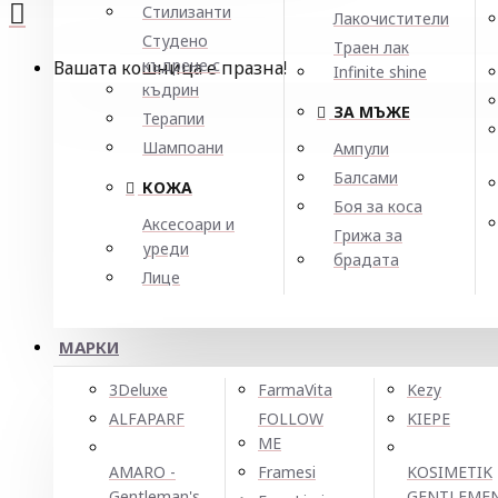
Стилизанти
Лакочистители
Студено
Траен лак
къдрене с
Вашата кошница е празна!
Infinite shine
къдрин
ЗА МЪЖЕ
Терапии
Шампоани
Ампули
Балсами
КОЖА
Боя за коса
Аксесоари и
Грижа за
уреди
брадата
Лице
МАРКИ
3Deluxe
FarmaVita
Kezy
ALFAPARF
FOLLOW
KIEPE
ME
AMARO -
Framesi
KOSIMETIK
Gentleman's
GENTLEME