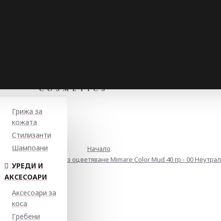
Грижа за
кожата
Стилизанти
Шампоани
Начало
на грижа и блясък без оцветяване Mimare Color Mud 40 гр - 00 Неутра
УРЕДИ И
АКСЕСОАРИ
Аксесоари за
коса
Гребени