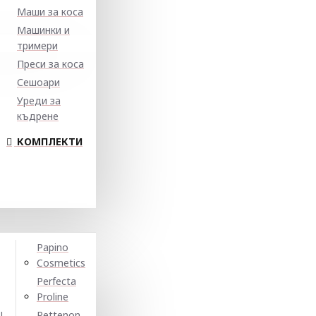
Маши за коса
Машинки и
тримери
Преси за коса
Сешоари
Уреди за
къдрене
КОМПЛЕКТИ
Papino
Cosmetics
Perfecta
Proline
N
Pettenon