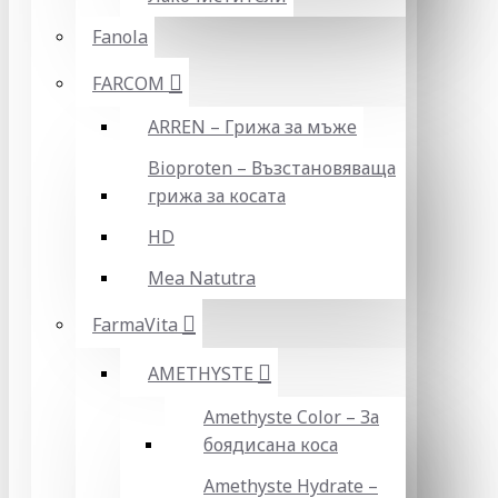
Fanola
FARCOM
ARREN – Грижа за мъже
Bioproten – Възстановяваща
грижа за косата
HD
Mea Natutra
FarmaVita
AMETHYSTE
Amethyste Color – За
боядисана коса
Amethyste Hydrate –