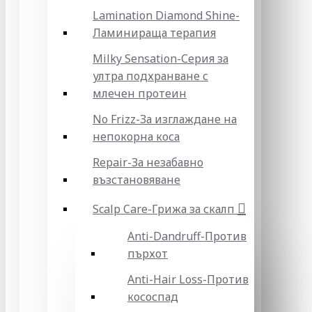
Lamination Diamond Shine-
Ламинираща терапия
Milky Sensation-Серия за
ултра подхранване с
млечен протеин
No Frizz-За изглаждане на
непокорна коса
Repair-За незабавно
възстановяване
Scalp Care-Грижа за скалп
Anti-Dandruff-Против
пърхот
Anti-Hair Loss-Против
кососпад