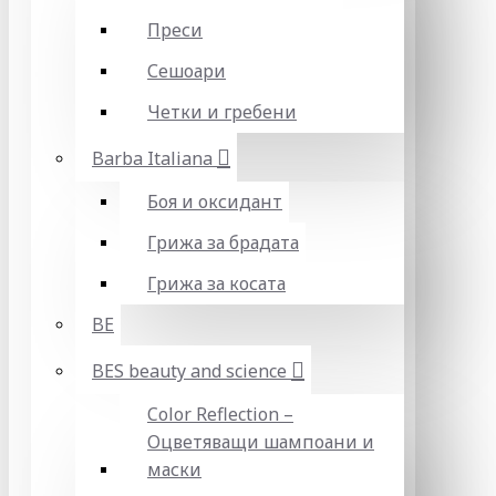
Преси
Сешоари
Четки и гребени
Barba Italiana
Боя и оксидант
Грижа за брадата
Грижа за косата
BE
BES beauty and science
Color Reflection –
Оцветяващи шампоани и
маски