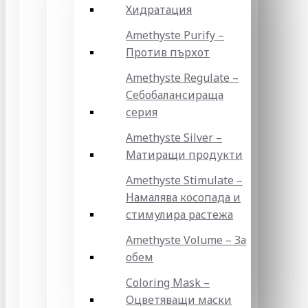
Хидратация
Amethyste Purify –
Против пърхот
Amethyste Regulate –
Себобалансираща
серия
Amethyste Silver –
Матиращи продукти
Amethyste Stimulate –
Намалява косопада и
стимулира растежа
Amethyste Volume – За
обем
Coloring Mask –
Оцветяващи маски