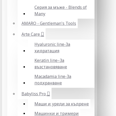
Серия за мъже - Blends of
Many
AMARO - Gentleman's Tools
Arte Care
Hyaluronic line-За
хидратация
Keratin line–За
възстановяване
Macadamia line-За
подхранване
Babyliss Pro
Маши и уреди за къдрене
Машинки и тримери