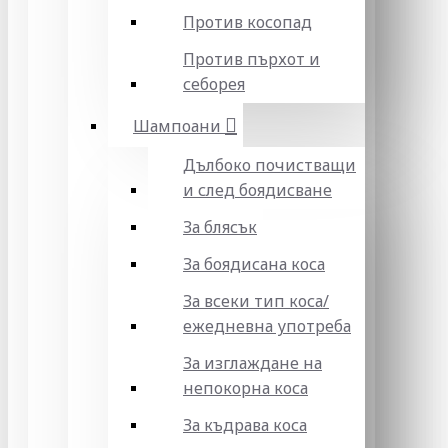
Против косопад
Против пърхот и
себорея
Шампоани
Дълбоко почистващи
и след боядисване
За блясък
За боядисана коса
За всеки тип коса/
ежедневна употреба
За изглаждане на
непокорна коса
За къдрава коса