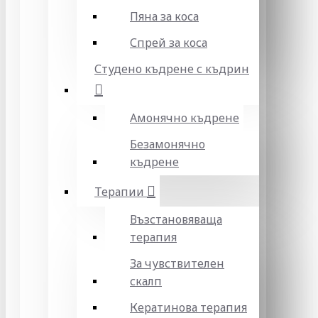
Пяна за коса
Спрей за коса
Студено къдрене с къдрин
Амонячно къдрене
Безамонячно
къдрене
Терапии
Възстановяваща
терапия
За чувствителен
скалп
Кератинова терапия