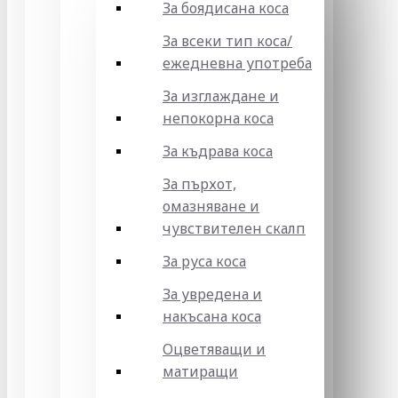
За боядисана коса
За всеки тип коса/
ежедневна употреба
За изглаждане и
непокорна коса
За къдрава коса
За пърхот,
омазняване и
чувствителен скалп
За руса коса
За увредена и
накъсана коса
Оцветяващи и
матиращи