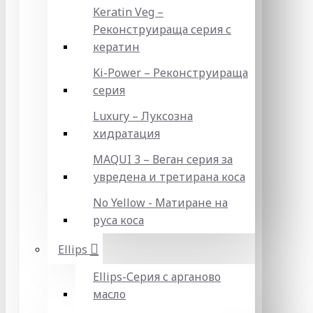
Keratin Veg –
Реконструираща серия с
кератин
Ki-Power – Реконструираща
серия
Luxury – Луксозна
хидратация
MAQUI 3 – Веган серия за
увредена и третирана коса
No Yellow - Матиране на
руса коса
Ellips
Ellips-Серия с арганово
масло