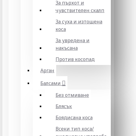
За пърхот и
чувствителен скалп
За суха и изтощена
коса
За увредена и
накъсана
Против косопад
Арган
Балсами
Без отмиване
Блясък
Боядисана коса
Всеки тип коса/