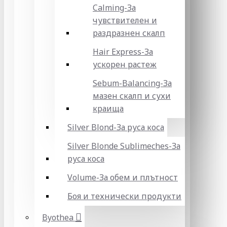
Calming-За
чувствителен и
раздразнен скалп
Hair Express-За
ускорен растеж
Sebum-Balancing-За
мазен скалп и сухи
краища
Silver Blond-За руса коса
Silver Blonde Sublіmeches-За
руса коса
Volume-За обем и плътност
Боя и технически продукти
Byothea