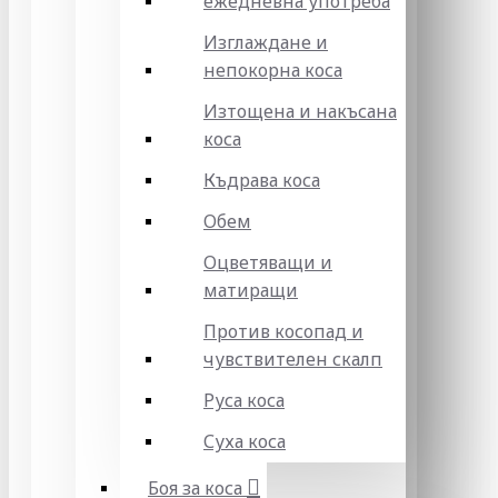
ежедневна употреба
Изглаждане и
непокорна коса
Изтощена и накъсана
коса
Къдрава коса
Обем
Оцветяващи и
матиращи
Против косопад и
чувствителен скалп
Руса коса
Суха коса
Боя за коса