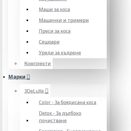
Маши за коса
Машинки и тримери
Преси за коса
Сешоари
Уреди за къдрене
Комплекти
Марки
3DeLuXe
Color - За боядисана коса
Detox - За дълбоко
почистване