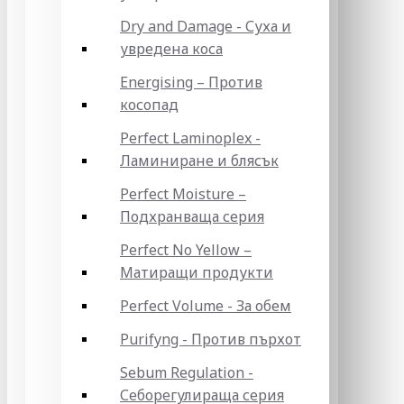
Dry and Damage - Суха и
увредена коса
Energising – Против
косопад
Perfect Laminoplex -
Ламиниране и блясък
Perfect Moisture –
Подхранваща серия
Perfect No Yellow –
Матиращи продукти
Perfect Volume - За обем
Purifyng - Против пърхот
Sebum Regulation -
Себорегулираща серия