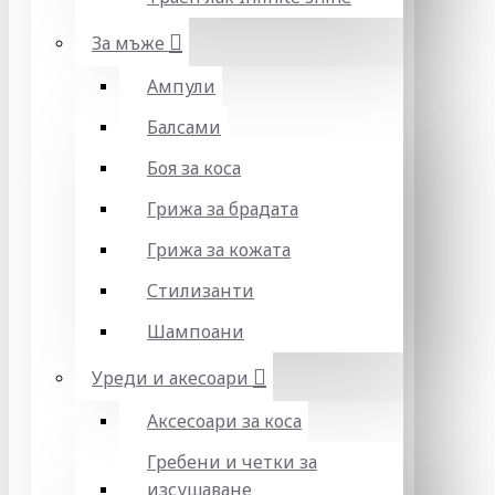
За мъже
Ампули
Балсами
Боя за коса
Грижа за брадата
Грижа за кожата
Стилизанти
Шампоани
Уреди и акесоари
Аксесоари за коса
Гребени и четки за
изсушаване