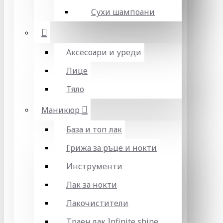
Сухи шампоани
Аксесоари и уреди
Лице
Тяло
Маникюр
База и топ лак
Грижа за ръце и нокти
Инструменти
Лак за нокти
Лакочистители
Траен лак Infinite shine