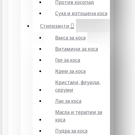
Против косопад
Суха и изтощена коса
Стилизанти
Вакса за коса
Витамини за коса
Гел за коса
Крем за коса
Кристали, флуиди,
серуми
Лак за коса
Масла и терапии за
коса
Пудра за коса