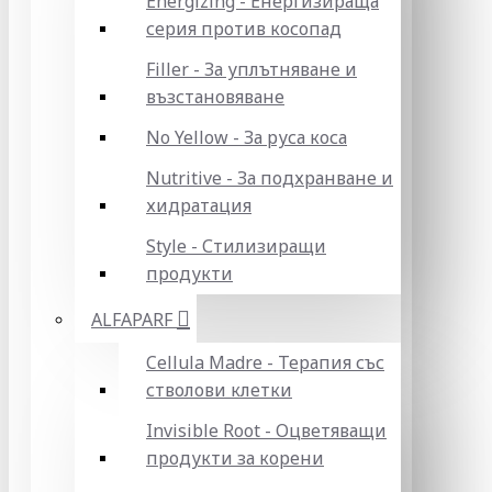
Energizing - Енергизираща
серия против косопад
Filler - За уплътняване и
възстановяване
No Yellow - За руса коса
Nutritive - За подхранване и
хидратация
Style - Стилизиращи
продукти
ALFAPARF
Cellula Madre - Терапия със
стволови клетки
Invisible Root - Оцветяващи
продукти за корени