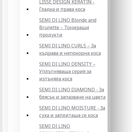
LISSE DESIGN KERATIN -
Гладка и права коса
SEMI DI LINO Blonde and
Brunette – Тониращи
продукти
SEMI DI LINO CURLS – За
къдрава и непокорна коса
SEMI DI LINO DENSITY –
Уплътняваща серия за
изтъняла коса
SEMI DI LINO DIAMOND - За
блясък и запазване на цвета
SEMI DI LINO MOISTURE - За
суха и заплитаща се коса
SEMI DI LINO