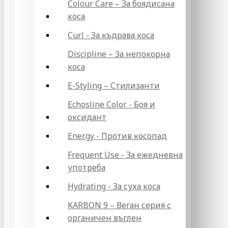
Colour Care – За боядисана
коса
Curl - За къдрава коса
Discipline – За непокорна
коса
E-Styling – Стилизанти
Echosline Color - Боя и
оксидант
Energy - Против косопад
Frequent Use - За ежедневна
употреба
Hydrating - За суха коса
KARBON 9 – Веган серия с
органичен въглен