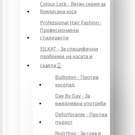
Colour Lock - Веган серия за
боядисана коса
Professional Hair Fashion -
Професионални
стилизанти
SILKAT - За специфични
проблеми на косата и
скалпа
Bulboton - Против
косопад
Day By Day - За
ежедневна употреба
Deforforante - Против
пърхот
Nutritivo - За суха и