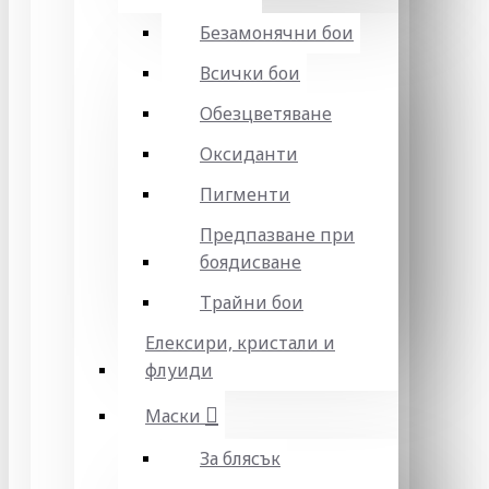
Безамонячни бои
Всички бои
Обезцветяване
Оксиданти
Пигменти
Предпазване при
боядисване
Трайни бои
Елексири, кристали и
флуиди
Маски
За блясък