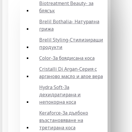
Biotreatment Beauty- за
блясък
Brelil Bothalia- Натурална
грижа
Brelil Styling-Стилизиращи
продукти
Color-За боядисана коса
Cristalli Di Argan-Серия с
арганово масло и алое вера
Hydra Soft-За
дехидратирана и
непокорна коса
Keraforce-За дълбоко
възстановяване на
третирана коса