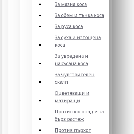
За мазна коса
За обем и тънка коса
За руса коса
За суха и изтощена
коса
За увредена и
накъсана коса
За чувствителен
скалп
Оцветяващи и
матиращи
Против косопад и за
бърз растеж
Против пърхот