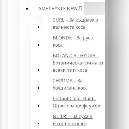
AMETHYSTE NEW
CURL – За къдрава и
вълниста коса
BLONDE – За руса
коса
BOTANICAL HYDRA –
Ботаническа грижа за
всеки тип коса
CHROMA – За
боядисана коса
Instant Color Fluid -
Оцветяващи флуиди
NUTRI – За суха и
изтощена коса