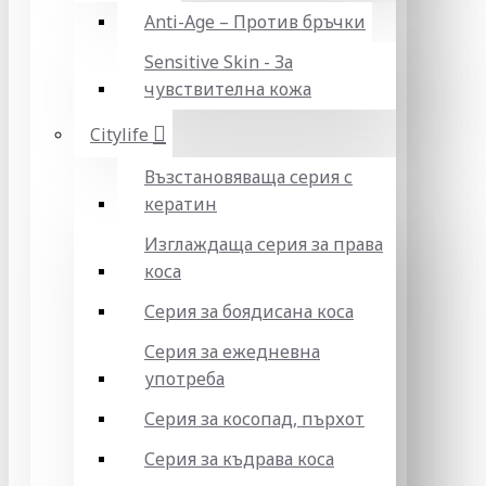
Anti-Age – Против бръчки
Sensitive Skin - За
чувствителна кожа
Citylife
Възстановяваща серия с
кератин
Изглаждаща серия за права
коса
Серия за боядисана коса
Серия за ежедневна
употреба
Серия за косопад, пърхот
Серия за къдрава коса