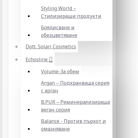
Styling World –
Стилизиращи продукти
Боядисване и
обезцветяване
Dott. Solari Cosmetics
Echosline
Volume-За обем
Argan – Подхранваща серия
с арган
B.PUR – Реминерализираща
веган серия
Balance - Против пърхот и
омазняване