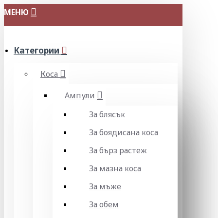
МЕНЮ
Категории
Коса
Ампули
За блясък
За боядисана коса
За бърз растеж
За мазна коса
За мъже
За обем