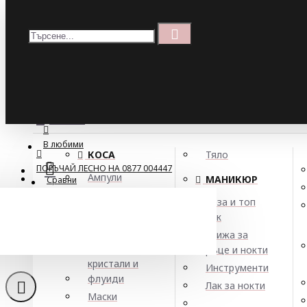
Меню
Кошница
Menu
ПОРЪЧАЙ ЛЕСНО НА 0877 004447
МЕНЮ
В любими
КОСА
Тяло
ПОРЪЧАЙ ЛЕСНО НА 0877 004447
Ампули
МАНИКЮР
Сравни
Арган
База и топ
Балсами
лак
Хид
Боя за коса
Грижа за
Елексири,
ръце и нокти
кристали и
Инструменти
флуиди
Лак за нокти
Маски