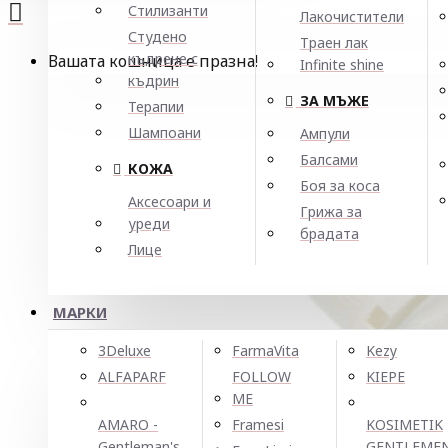
Стилизанти
Лакочистители
Студено
Траен лак
къдрене с
Вашата кошница е празна!
Infinite shine
къдрин
ЗА МЪЖЕ
Терапии
Шампоани
Ампули
Балсами
КОЖА
Боя за коса
Аксесоари и
Грижа за
уреди
брадата
Лице
МАРКИ
3Deluxe
FarmaVita
Kezy
ALFAPARF
FOLLOW
KIEPE
ME
AMARO -
Framesi
KOSIMETIK
Gentleman's
GENTLEME