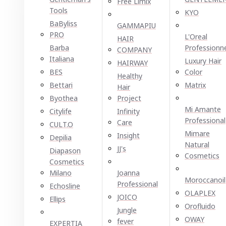
Free Limix
Tools
KYO
BaByliss
GAMMAPIU
PRO
L'Oreal
HAIR
Barba
Professionn
COMPANY
Italiana
Luxury Hair
HAIRWAY
BES
Color
Healthy
Bettari
Matrix
Hair
Byothea
Project
Mi Amante
Citylife
Infinity
Professional
Care
CULT.O
Mimare
Insight
Depilia
Natural
JJ's
Diapason
Cosmetics
Cosmetics
Milano
Joanna
Moroccanoil
Professional
Echosline
OLAPLEX
JOICO
Ellірѕ
Orofluido
Jungle
OWAY
fever
EXPERTIA