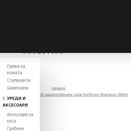
Грижа за
кожата
Стилизанти
Шампоани
Начало
ратиращ шампоан с UV защита Mimare Solar Defense Shampoo 200ml
УРЕДИ И
АКСЕСОАРИ
Аксесоари за
коса
Гребени