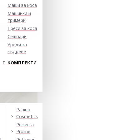
Маши за коса
Машинки и
тримери
Преси за коса
Сешоари
Уреди за
къдрене
КОМПЛЕКТИ
Papino
Cosmetics
Perfecta
Proline
N
Pettenon