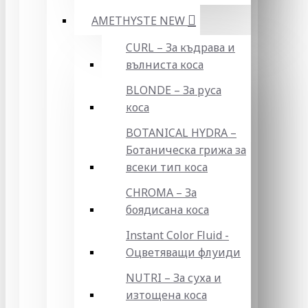
AMETHYSTE NEW
CURL – За къдрава и
вълниста коса
BLONDE – За руса
коса
BOTANICAL HYDRA –
Ботаническа грижа за
всеки тип коса
CHROMA – За
боядисана коса
Instant Color Fluid -
Оцветяващи флуиди
NUTRI – За суха и
изтощена коса