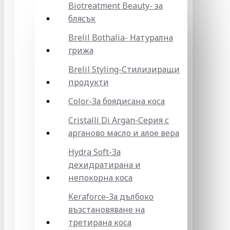
Biotreatment Beauty- за
блясък
Brelil Bothalia- Натурална
грижа
Brelil Styling-Стилизиращи
продукти
Color-За боядисана коса
Cristalli Di Argan-Серия с
арганово масло и алое вера
Hydra Soft-За
дехидратирана и
непокорна коса
Keraforce-За дълбоко
възстановяване на
третирана коса