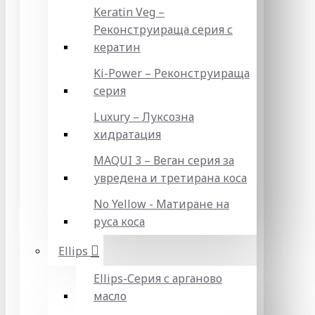
Keratin Veg –
Реконструираща серия с
кератин
Ki-Power – Реконструираща
серия
Luxury – Луксозна
хидратация
MAQUI 3 – Веган серия за
увредена и третирана коса
No Yellow - Матиране на
руса коса
Ellips
Ellips-Серия с арганово
масло