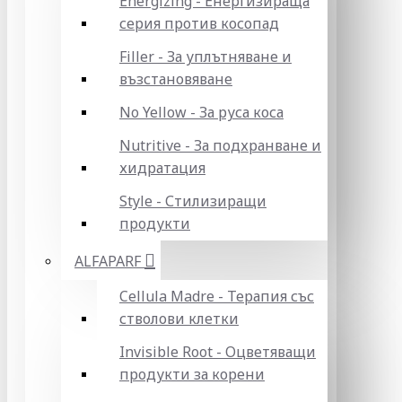
Energizing - Енергизираща
серия против косопад
Filler - За уплътняване и
възстановяване
No Yellow - За руса коса
Nutritive - За подхранване и
хидратация
Style - Стилизиращи
продукти
ALFAPARF
Cellula Madre - Терапия със
стволови клетки
Invisible Root - Оцветяващи
продукти за корени