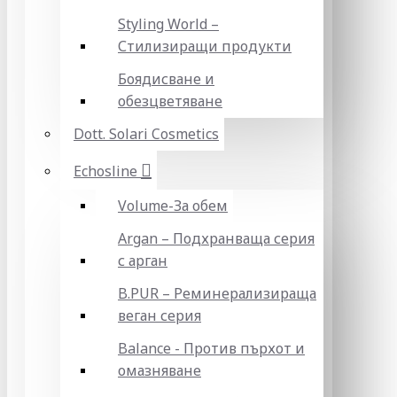
Styling World –
Стилизиращи продукти
Боядисване и
обезцветяване
Dott. Solari Cosmetics
Echosline
Volume-За обем
Argan – Подхранваща серия
с арган
B.PUR – Реминерализираща
веган серия
Balance - Против пърхот и
омазняване