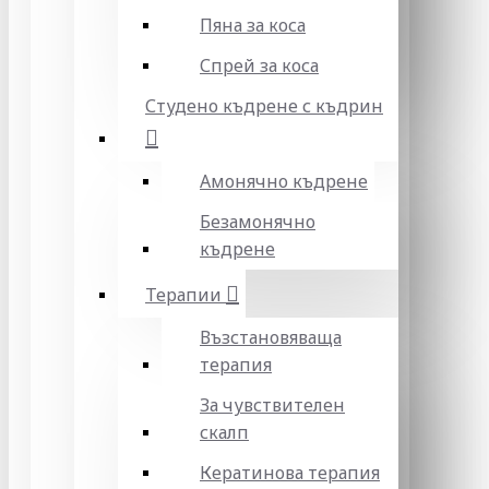
Пяна за коса
Спрей за коса
Студено къдрене с къдрин
Амонячно къдрене
Безамонячно
къдрене
Терапии
Възстановяваща
терапия
За чувствителен
скалп
Кератинова терапия