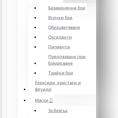
Безамонячни бои
Всички бои
Обезцветяване
Оксиданти
Пигменти
Предпазване при
боядисване
Трайни бои
Елексири, кристали и
флуиди
Маски
За блясък