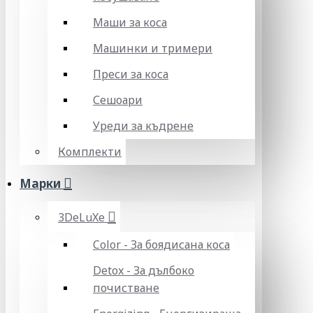
Маши за коса
Машинки и тримери
Преси за коса
Сешоари
Уреди за къдрене
Комплекти
Марки
3DeLuXe
Color - За боядисана коса
Detox - За дълбоко
почистване