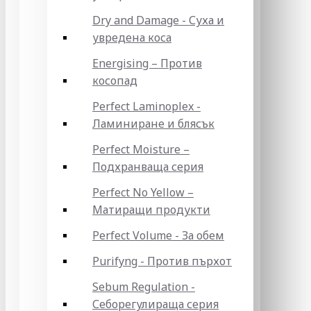
Dry and Damage - Суха и
увредена коса
Energising – Против
косопад
Perfect Laminoplex -
Ламиниране и блясък
Perfect Moisture –
Подхранваща серия
Perfect No Yellow –
Матиращи продукти
Perfect Volume - За обем
Purifyng - Против пърхот
Sebum Regulation -
Себорегулираща серия