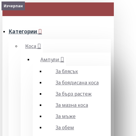
Изчерпан
2-3 Days
Изчерпан
МЕНЮ
Категории
Коса
Ампули
За блясък
За боядисана коса
За бърз растеж
За мазна коса
За мъже
За обем