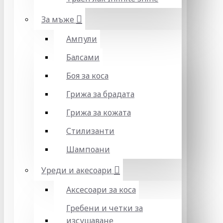
За мъже
Ампули
Балсами
Боя за коса
Грижа за брадата
Грижа за кожата
Стилизанти
Шампоани
Уреди и акесоари
Аксесоари за коса
Гребени и четки за
изсушаване