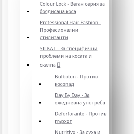
Colour Lock - Веган серия за
боядисана коса
Professional Hair Fashion -
Професионални
стилизанти
SILKAT - За специфични
проблеми на косата и
скалпа
Bulboton - Против
косопад
Day By Day - За
ежедневна употреба
Deforforante - Против
пърхот
Nutritivo - За суха и