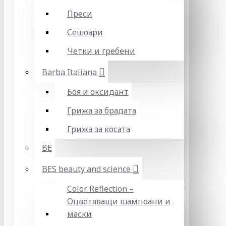
Преси
Сешоари
Четки и гребени
Barba Italiana
Боя и оксидант
Грижа за брадата
Грижа за косата
BE
BES beauty and science
Color Reflection –
Оцветяващи шампоани и
маски