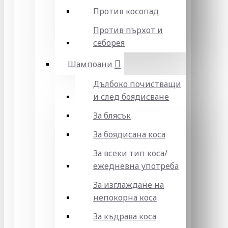
Против косопад
Против пърхот и
себорея
Шампоани
Дълбоко почистващи
и след боядисване
За блясък
За боядисана коса
За всеки тип коса/
ежедневна употреба
За изглаждане на
непокорна коса
За къдрава коса