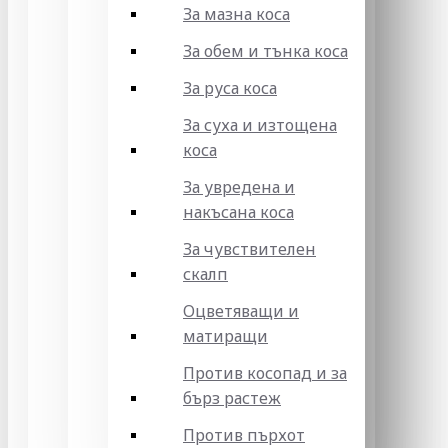
За мазна коса
За обем и тънка коса
За руса коса
За суха и изтощена
коса
За увредена и
накъсана коса
За чувствителен
скалп
Оцветяващи и
матиращи
Против косопад и за
бърз растеж
Против пърхот