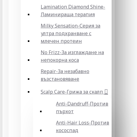
Lamination Diamond Shine-
Ламинираща терапия
Milky Sensation-Серия за
ултра подхранване с
млечен протеин
No Frizz-За изглаждане на
непокорна коса
Repair-За незабавно
възстановяване
Scalp Care-Грижа за скалп
Anti-Dandruff-Против
пърхот
Anti-Hair Loss-Против
кососпад