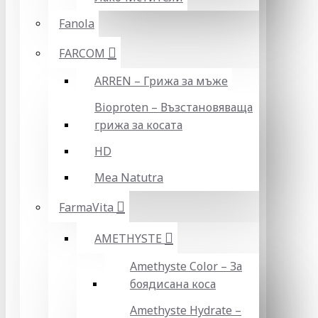
Fanola
FARCOM
ARREN – Грижа за мъже
Bioproten – Възстановяваща
грижа за косата
HD
Mea Natutra
FarmaVita
AMETHYSTE
Amethyste Color – За
боядисана коса
Amethyste Hydrate –