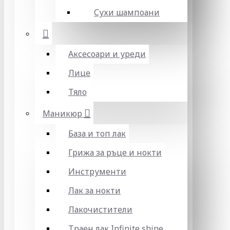
Сухи шампоани
Аксесоари и уреди
Лице
Тяло
Маникюр
База и топ лак
Грижа за ръце и нокти
Инструменти
Лак за нокти
Лакочистители
Траен лак Infinite shine