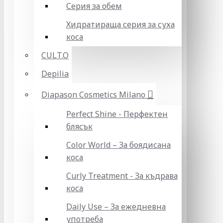
Серия за обем
Хидратираща серия за суха
коса
CULT.O
Depilia
Diapason Cosmetics Milano
Perfect Shine - Перфектен
блясък
Color World – За боядисана
коса
Curly Treatment - За къдрава
коса
Daily Use – За ежедневна
употреба