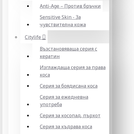
Anti-Age – Против бръчки
Sensitive Skin - За
чувствителна кожа
Citylife
Възстановяваща серия с
кератин
Изглаждаща серия за права
коса
Серия за боядисана коса
Серия за ежедневна
употреба
Серия за косопад, пърхот
Серия за къдрава коса