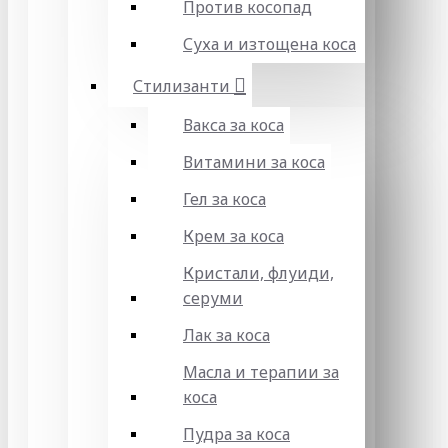
Против косопад
Суха и изтощена коса
Стилизанти
Вакса за коса
Витамини за коса
Гел за коса
Крем за коса
Кристали, флуиди,
серуми
Лак за коса
Масла и терапии за
коса
Пудра за коса