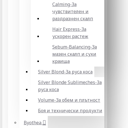
Calming-За
чувствителен и
раздразнен скалп
Hair Express-За
ускорен растеж
Sebum-Balancing-За
мазен скалп и сухи
краища
Silver Blond-За руса коса
Silver Blonde Sublіmeches-За
руса коса
Volume-За обем и плътност
Боя и технически продукти
Byothea