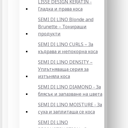
LISSE DESIGN KERATIN -
Гладка и права коса
SEMI DI LINO Blonde and
Brunette – Тониращи
продукти
SEMI DI LINO CURLS – За
къдрава и непокорна коса
SEMI DI LINO DENSITY –
Уплътняваща серия за
изтъняла коса
SEMI DI LINO DIAMOND - За
блясък и запазване на цвета
SEMI DI LINO MOISTURE - За
суха и заплитаща се коса
SEMI DI LINO