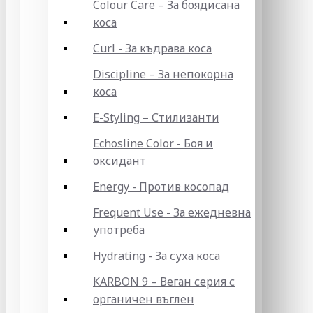
Colour Care – За боядисана
коса
Curl - За къдрава коса
Discipline – За непокорна
коса
E-Styling – Стилизанти
Echosline Color - Боя и
оксидант
Energy - Против косопад
Frequent Use - За ежедневна
употреба
Hydrating - За суха коса
KARBON 9 – Веган серия с
органичен въглен