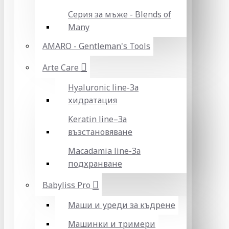
Серия за мъже - Blends of
Many
AMARO - Gentleman's Tools
Arte Care
Hyaluronic line-За
хидратация
Keratin line–За
възстановяване
Macadamia line-За
подхранване
Babyliss Pro
Маши и уреди за къдрене
Машинки и тримери