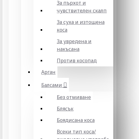
За пърхот и
чувствителен скалп
За суха и изтощена
коса
За увредена и
накъсана
Против косопад
Арган
Балсами
Без отмиване
Блясък
Боядисана коса
Всеки тип коса/