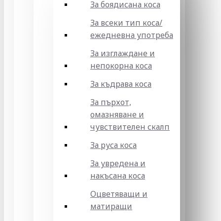
За боядисана коса
За всеки тип коса/
ежедневна употреба
За изглаждане и
непокорна коса
За къдрава коса
За пърхот,
омазняване и
чувствителен скалп
За руса коса
За увредена и
накъсана коса
Оцветяващи и
матиращи