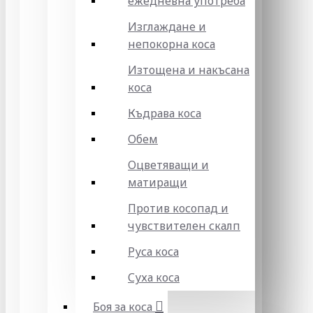
ежедневна употреба
Изглаждане и
непокорна коса
Изтощена и накъсана
коса
Къдрава коса
Обем
Оцветяващи и
матиращи
Против косопад и
чувствителен скалп
Руса коса
Суха коса
Боя за коса