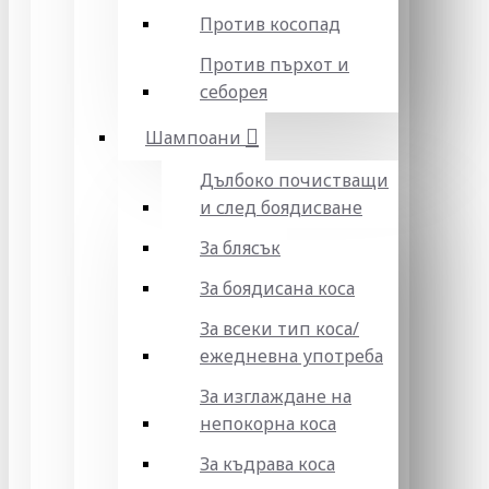
Против косопад
Против пърхот и
себорея
Шампоани
Дълбоко почистващи
и след боядисване
За блясък
За боядисана коса
За всеки тип коса/
ежедневна употреба
За изглаждане на
непокорна коса
За къдрава коса