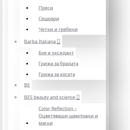
Преси
Сешоари
Четки и гребени
Barba Italiana
Боя и оксидант
Грижа за брадата
Грижа за косата
BE
BES beauty and science
Color Reflection –
Оцветяващи шампоани и
маски