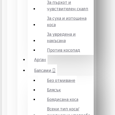
За пърхот и
чувствителен скалп
За суха и изтощена
коса
За увредена и
накъсана
Против косопад
Арган
Балсами
Без отмиване
Блясък
Боядисана коса
Всеки тип коса/