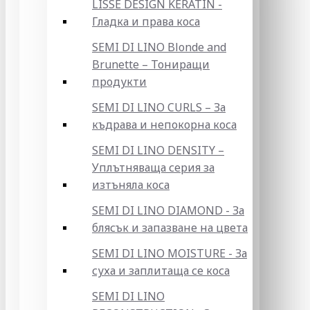
LISSE DESIGN KERATIN -
Гладка и права коса
SEMI DI LINO Blonde and
Brunette – Тониращи
продукти
SEMI DI LINO CURLS – За
къдрава и непокорна коса
SEMI DI LINO DENSITY –
Уплътняваща серия за
изтъняла коса
SEMI DI LINO DIAMOND - За
блясък и запазване на цвета
SEMI DI LINO MOISTURE - За
суха и заплитаща се коса
SEMI DI LINO