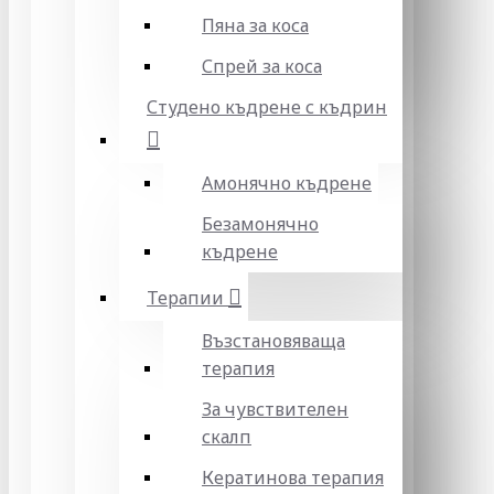
Пяна за коса
Спрей за коса
Студено къдрене с къдрин
Амонячно къдрене
Безамонячно
къдрене
Терапии
Възстановяваща
терапия
За чувствителен
скалп
Кератинова терапия