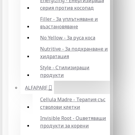
Energizing - Енергизираща
серия против косопад
Filler - За уплътняване и
възстановяване
No Yellow - За руса коса
Nutritive - За подхранване и
хидратация
Style - Стилизиращи
продукти
ALFAPARF
Cellula Madre - Терапия със
стволови клетки
Invisible Root - Оцветяващи
продукти за корени