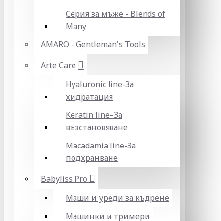
Серия за мъже - Blends of
Many
AMARO - Gentleman's Tools
Arte Care
Hyaluronic line-За
хидратация
Keratin line–За
възстановяване
Macadamia line-За
подхранване
Babyliss Pro
Маши и уреди за къдрене
Машинки и тримери