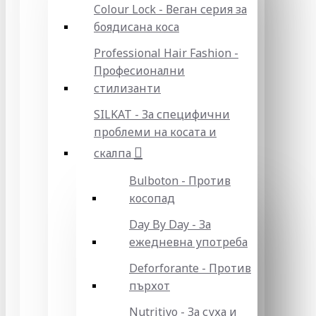
Colour Lock - Веган серия за
боядисана коса
Professional Hair Fashion -
Професионални
стилизанти
SILKAT - За специфични
проблеми на косата и
скалпа
Bulboton - Против
косопад
Day By Day - За
ежедневна употреба
Deforforante - Против
пърхот
Nutritivo - За суха и