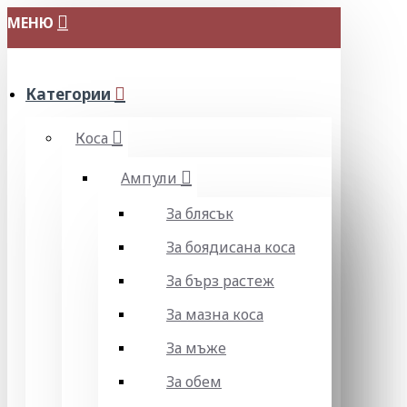
МЕНЮ
Категории
Коса
Ампули
За блясък
За боядисана коса
За бърз растеж
За мазна коса
За мъже
За обем