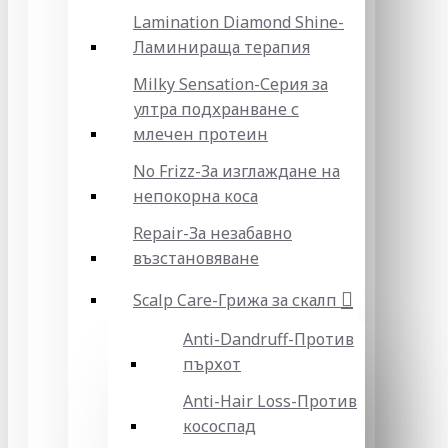
Lamination Diamond Shine-
Ламинираща терапия
Milky Sensation-Серия за
ултра подхранване с
млечен протеин
No Frizz-За изглаждане на
непокорна коса
Repair-За незабавно
възстановяване
Scalp Care-Грижа за скалп
Anti-Dandruff-Против
пърхот
Anti-Hair Loss-Против
кососпад