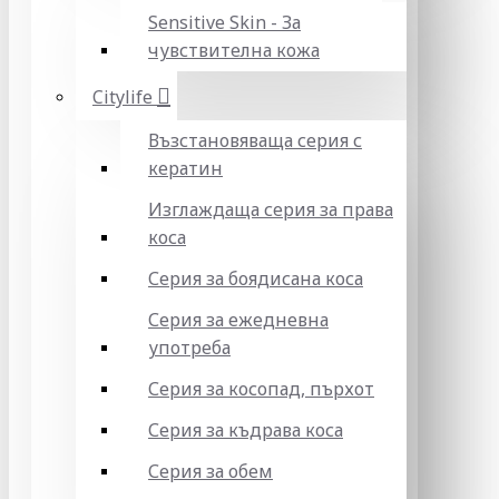
Sensitive Skin - За
чувствителна кожа
Citylife
Възстановяваща серия с
кератин
Изглаждаща серия за права
коса
Серия за боядисана коса
Серия за ежедневна
употреба
Серия за косопад, пърхот
Серия за къдрава коса
Серия за обем