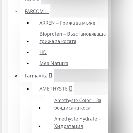
FARCOM
ARREN – Грижа за мъже
Bioproten – Възстановяваща
грижа за косата
HD
Mea Natutra
FarmaVita
AMETHYSTE
Amethyste Color – За
боядисана коса
Amethyste Hydrate –
Хидратация