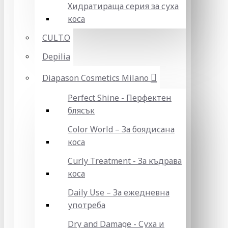
Хидратираща серия за суха
коса
CULT.O
Depilia
Diapason Cosmetics Milano
Perfect Shine - Перфектен
блясък
Color World – За боядисана
коса
Curly Treatment - За къдрава
коса
Daily Use – За ежедневна
употреба
Dry and Damage - Суха и