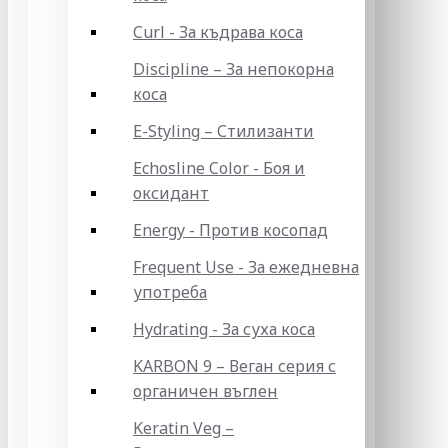
Curl - За къдрава коса
Discipline – За непокорна
коса
E-Styling – Стилизанти
Echosline Color - Боя и
оксидант
Energy - Против косопад
Frequent Use - За ежедневна
употреба
Hydrating - За суха коса
KARBON 9 – Веган серия с
органичен въглен
Keratin Veg –