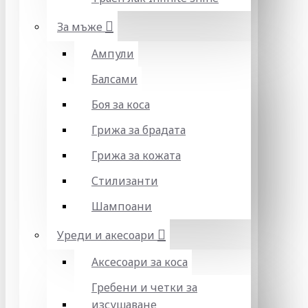
За мъже
Ампули
Балсами
Боя за коса
Грижа за брадата
Грижа за кожата
Стилизанти
Шампоани
Уреди и акесоари
Аксесоари за коса
Гребени и четки за
изсушаване