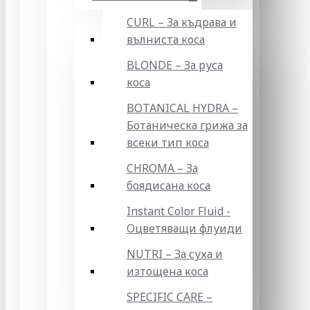
CURL – За къдрава и
вълниста коса
BLONDE – За руса
коса
BOTANICAL HYDRA –
Ботаническа грижа за
всеки тип коса
CHROMA – За
боядисана коса
Instant Color Fluid -
Оцветяващи флуиди
NUTRI – За суха и
изтощена коса
SPECIFIC CARE –