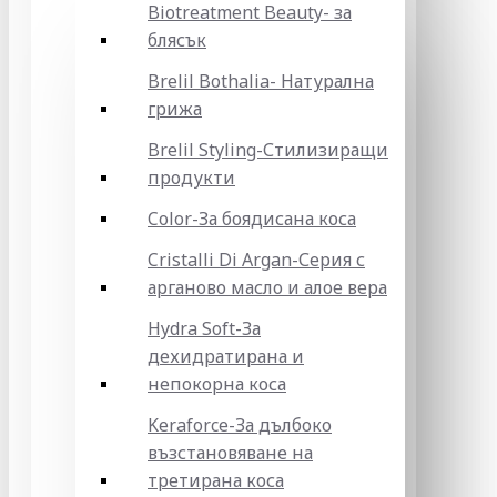
Biotreatment Beauty- за
блясък
Brelil Bothalia- Натурална
грижа
Brelil Styling-Стилизиращи
продукти
Color-За боядисана коса
Cristalli Di Argan-Серия с
арганово масло и алое вера
Hydra Soft-За
дехидратирана и
непокорна коса
Keraforce-За дълбоко
възстановяване на
третирана коса