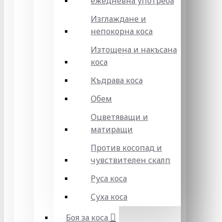
ежедневна употреба
Изглаждане и
непокорна коса
Изтощена и накъсана
коса
Къдрава коса
Обем
Оцветяващи и
матиращи
Против косопад и
чувствителен скалп
Руса коса
Суха коса
Боя за коса