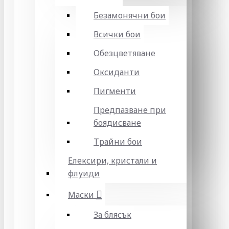
Безамонячни бои
Всички бои
Обезцветяване
Оксиданти
Пигменти
Предпазване при
боядисване
Трайни бои
Елексири, кристали и
флуиди
Маски
За блясък