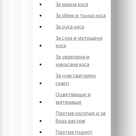
За мазна коса
За обем и тънка коса
За руса коса
За суха и изтощена
коса
За увредена и
накъсана коса
За чувствителен
скалп
Оцветяващи и
матиращи
Против косопад и за
бърз растеж
Против пърхот