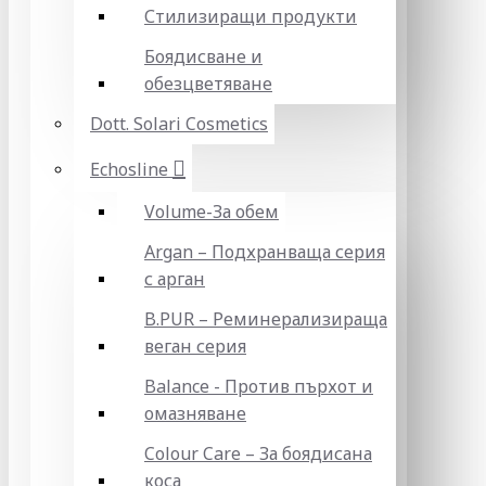
Стилизиращи продукти
Боядисване и
обезцветяване
Dott. Solari Cosmetics
Echosline
Volume-За обем
Argan – Подхранваща серия
с арган
B.PUR – Реминерализираща
веган серия
Balance - Против пърхот и
омазняване
Colour Care – За боядисана
коса