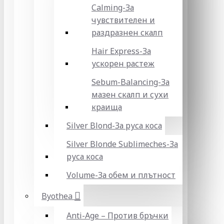
Calming-За
чувствителен и
раздразнен скалп
Hair Express-За
ускорен растеж
Sebum-Balancing-За
мазен скалп и сухи
краища
Silver Blond-За руса коса
Silver Blonde Sublіmeches-За
руса коса
Volume-За обем и плътност
Byothea
Anti-Age – Против бръчки