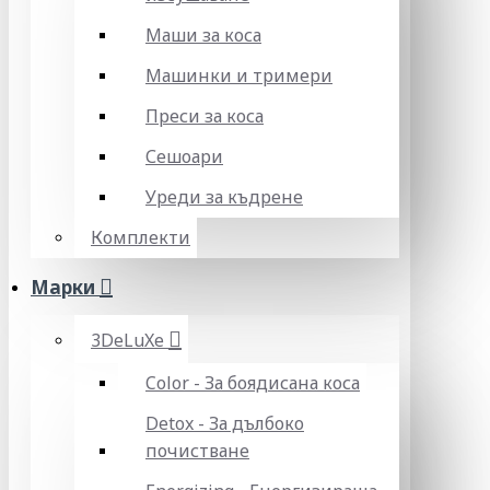
Маши за коса
Машинки и тримери
Преси за коса
Сешоари
Уреди за къдрене
Комплекти
Марки
3DeLuXe
Color - За боядисана коса
Detox - За дълбоко
почистване