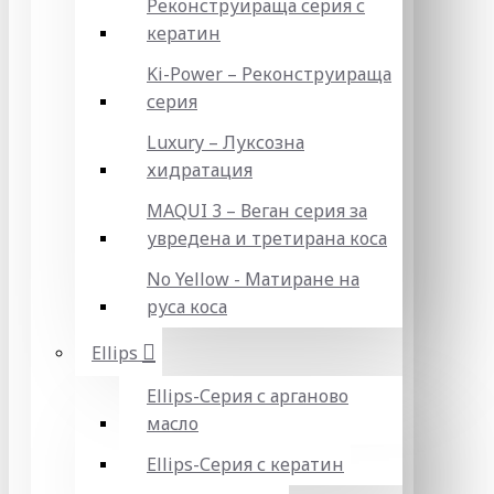
Реконструираща серия с
кератин
Ki-Power – Реконструираща
серия
Luxury – Луксозна
хидратация
MAQUI 3 – Веган серия за
увредена и третирана коса
No Yellow - Матиране на
руса коса
Ellips
Ellips-Серия с арганово
масло
Ellips-Серия с кератин