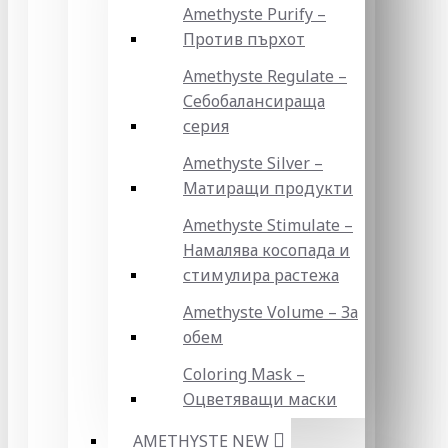
Amethyste Purify –
Против пърхот
Amethyste Regulate –
Себобалансираща
серия
Amethyste Silver –
Матиращи продукти
Amethyste Stimulate –
Намалява косопада и
стимулира растежа
Amethyste Volume – За
обем
Coloring Mask –
Оцветяващи маски
AMETHYSTE NEW