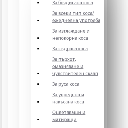
За боядисана коса
За всеки тип коса/
ежедневна употреба
За изглаждане и
непокорна коса
За къдрава коса
За пърхот,
омазняване и
чувствителен скалп
За руса коса
За увредена и
накъсана коса
Оцветяващи и
матиращи