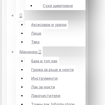
Сухи шампоани
Аксесоари и уреди
Лице
Тяло
Маникюр
База и топ лак
Грижа за ръце и нокти
Инструменти
Лак за нокти
Лакочистители
Траен лак Infinite shine