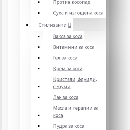
Против косопад
Суха и изтощена коса
Стилизанти
Вакса за коса
Витамини за коса
Гел за коса
Крем за коса
Кристали, флуиди,
серуми
Лак за коса
Масла и терапии за
коса
Пудра за коса