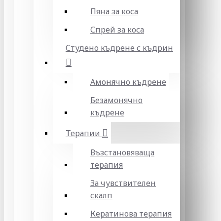
Пяна за коса
Спрей за коса
Студено къдрене с къдрин
Амонячно къдрене
Безамонячно
къдрене
Терапии
Възстановяваща
терапия
За чувствителен
скалп
Кератинова терапия