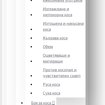
ежедневна употреба
Изглаждане и
непокорна коса
Изтощена и накъсана
коса
Къдрава коса
Обем
Оцветяващи и
матиращи
Против косопад и
чувствителен скалп
Руса коса
Суха коса
Боя за коса