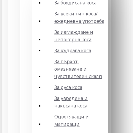
За боядисана коса
За всеки тип коса/
ежедневна употреба
За изглаждане и
непокорна коса
За къдрава коса
За пърхот,
омазняване и
чувствителен скалп
За руса коса
За увредена и
накъсана коса
Оцветяващи и
матиращи