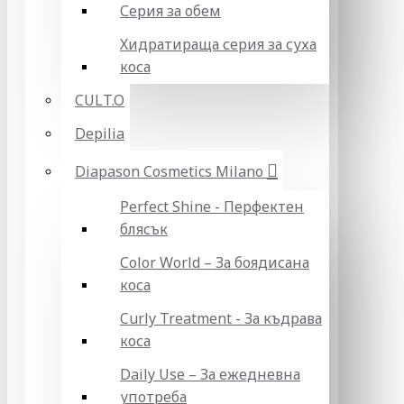
Серия за обем
Хидратираща серия за суха
коса
CULT.O
Depilia
Diapason Cosmetics Milano
Perfect Shine - Перфектен
блясък
Color World – За боядисана
коса
Curly Treatment - За къдрава
коса
Daily Use – За ежедневна
употреба