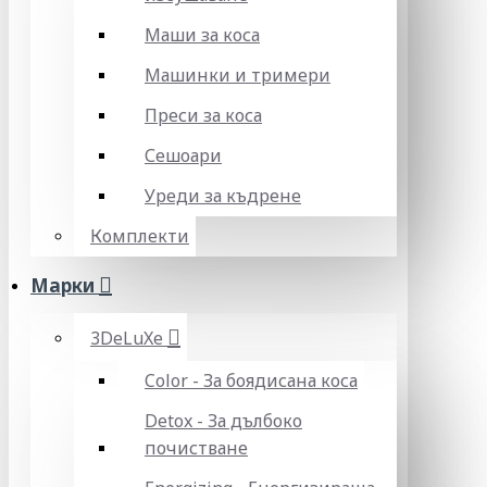
Маши за коса
Машинки и тримери
Преси за коса
Сешоари
Уреди за къдрене
Комплекти
Марки
3DeLuXe
Color - За боядисана коса
Detox - За дълбоко
почистване