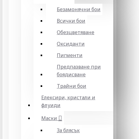
Безамонячни бои
Всички бои
Обезцветяване
Оксиданти
Пигменти
Предпазване при
боядисване
Трайни бои
Елексири, кристали и
флуиди
Маски
За блясък