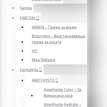
Fanola
FARCOM
ARREN – Грижа за мъже
Bioproten – Възстановяваща
грижа за косата
HD
Mea Natutra
FarmaVita
AMETHYSTE
Amethyste Color – За
боядисана коса
Amethyste Hydrate –