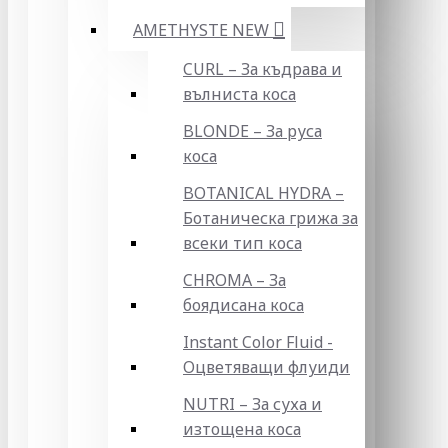
AMETHYSTE NEW
CURL – За къдрава и
вълниста коса
BLONDE – За руса
коса
BOTANICAL HYDRA –
Ботаническа грижа за
всеки тип коса
CHROMA – За
боядисана коса
Instant Color Fluid -
Оцветяващи флуиди
NUTRI – За суха и
изтощена коса