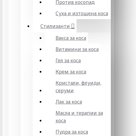
Против косопад
Суха и изтощена коса
Стилизанти
Вакса за коса
Витамини за коса
Гел за коса
Крем за коса
Кристали, флуиди,
серуми
Лак за коса
Масла и терапии за
коса
Пудра за коса