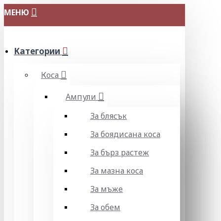
МЕНЮ
Категории
Коса
Ампули
За блясък
За боядисана коса
За бърз растеж
За мазна коса
За мъже
За обем