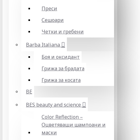
Преси
Сешоари
Четки и гребени
Barba Italiana
Боя и оксидант
Грижа за брадата
Грижа за косата
BE
BES beauty and science
Color Reflection –
Оцветяващи шампоани и
маски