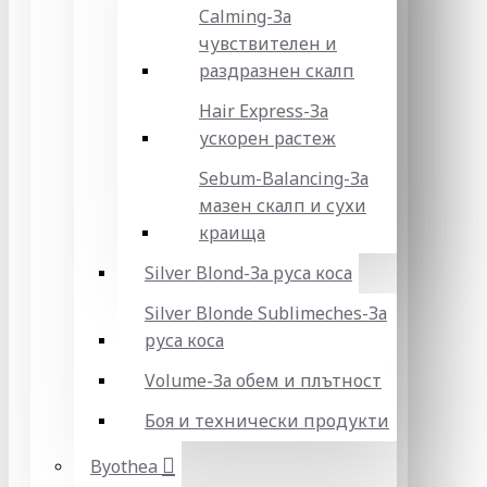
Calming-За
чувствителен и
раздразнен скалп
Hair Express-За
ускорен растеж
Sebum-Balancing-За
мазен скалп и сухи
краища
Silver Blond-За руса коса
Silver Blonde Sublіmeches-За
руса коса
Volume-За обем и плътност
Боя и технически продукти
Byothea