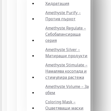
Хидратация
Amethyste Purify –
Против пърхот
Amethyste Regulate –
Себобалансираща
серия
Amethyste Silver –
Матиращи продукти
Amethyste Stimulate –
Намалява косопада и
стимулира растежа
Amethyste Volume – За
обем
Coloring Mask –
Оцветяващи маски