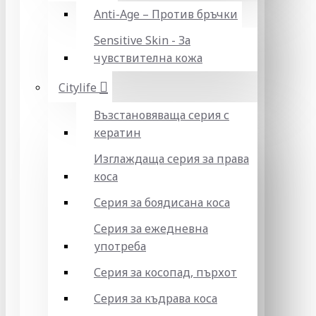
Anti-Age – Против бръчки
Sensitive Skin - За
чувствителна кожа
Citylife
Възстановяваща серия с
кератин
Изглаждаща серия за права
коса
Серия за боядисана коса
Серия за ежедневна
употреба
Серия за косопад, пърхот
Серия за къдрава коса