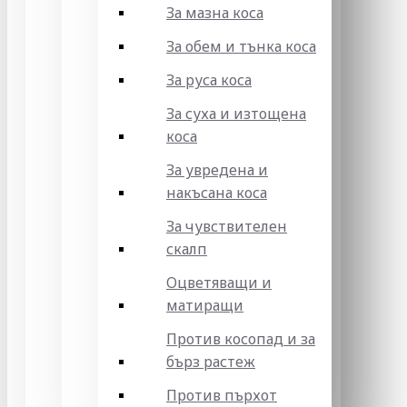
За мазна коса
За обем и тънка коса
За руса коса
За суха и изтощена
коса
За увредена и
накъсана коса
За чувствителен
скалп
Оцветяващи и
матиращи
Против косопад и за
бърз растеж
Против пърхот