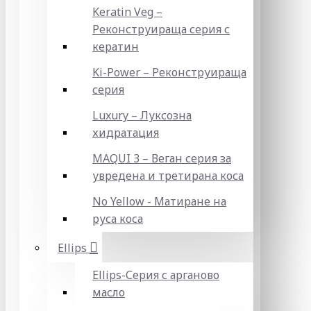
Keratin Veg –
Реконструираща серия с
кератин
Ki-Power – Реконструираща
серия
Luxury – Луксозна
хидратация
MAQUI 3 – Веган серия за
увредена и третирана коса
No Yellow - Матиране на
руса коса
Ellips
Ellips-Серия с арганово
масло