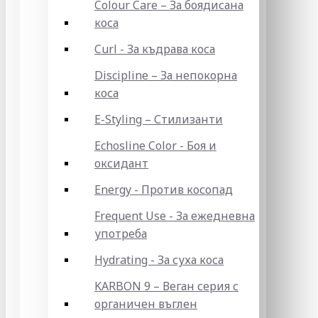
Colour Care – За боядисана
коса
Curl - За къдрава коса
Discipline – За непокорна
коса
E-Styling – Стилизанти
Echosline Color - Боя и
оксидант
Energy - Против косопад
Frequent Use - За ежедневна
употреба
Hydrating - За суха коса
KARBON 9 – Веган серия с
органичен въглен