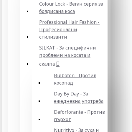
Colour Lock - Веган серия за
боядисана коса
Professional Hair Fashion -
Професионални
стилизанти
SILKAT - За специфични
проблеми на косата и
скалпа
Bulboton - Против
косопад
Day By Day - За
ежедневна употреба
Deforforante - Против
пърхот
Nutritivo - За суха и