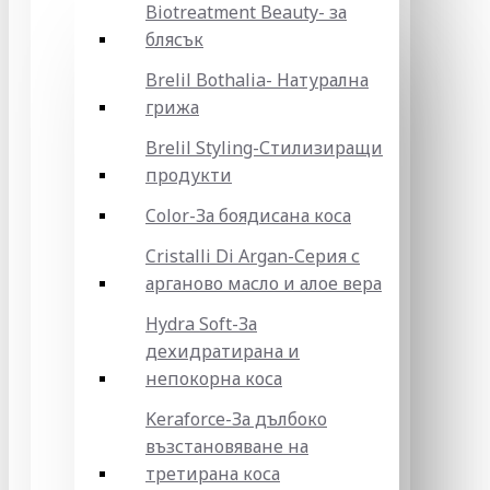
Biotreatment Beauty- за
блясък
Brelil Bothalia- Натурална
грижа
Brelil Styling-Стилизиращи
продукти
Color-За боядисана коса
Cristalli Di Argan-Серия с
арганово масло и алое вера
Hydra Soft-За
дехидратирана и
непокорна коса
Keraforce-За дълбоко
възстановяване на
третирана коса