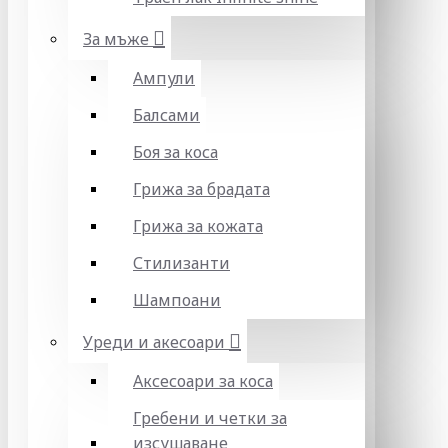
За мъже
Ампули
Балсами
Боя за коса
Грижа за брадата
Грижа за кожата
Стилизанти
Шампоани
Уреди и акесоари
Аксесоари за коса
Гребени и четки за
изсушаване