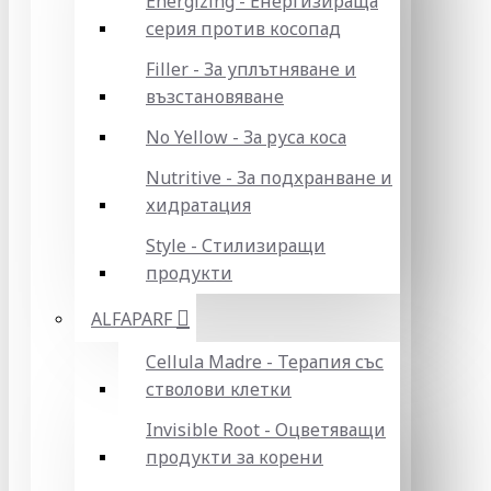
Energizing - Енергизираща
серия против косопад
Filler - За уплътняване и
възстановяване
No Yellow - За руса коса
Nutritive - За подхранване и
хидратация
Style - Стилизиращи
продукти
ALFAPARF
Cellula Madre - Терапия със
стволови клетки
Invisible Root - Оцветяващи
продукти за корени