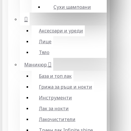
Сухи шампоани
Аксесоари и уреди
Лице
Тяло
Маникюр
База и топ лак
Грижа за ръце и нокти
Инструменти
Лак за нокти
Лакочистители
Траен лак Infinite shine