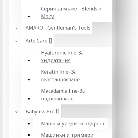
Серия за мъже - Blends of
Many
AMARO - Gentleman's Tools
Arte Care
Hyaluronic line-За
хидратация
Keratin line–За
възстановяване
Macadamia line-За
подхранване
Babyliss Pro
Маши и уреди за къдрене
Машинки и тримери