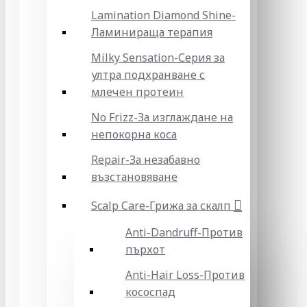
Lamination Diamond Shine-
Ламинираща терапия
Milky Sensation-Серия за
ултра подхранване с
млечен протеин
No Frizz-За изглаждане на
непокорна коса
Repair-За незабавно
възстановяване
Scalp Care-Грижа за скалп
Anti-Dandruff-Против
пърхот
Anti-Hair Loss-Против
кососпад