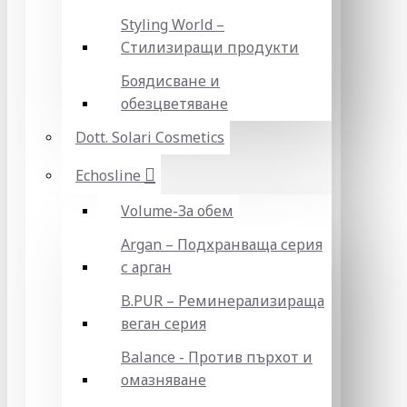
Styling World –
Стилизиращи продукти
Боядисване и
обезцветяване
Dott. Solari Cosmetics
Echosline
Volume-За обем
Argan – Подхранваща серия
с арган
B.PUR – Реминерализираща
веган серия
Balance - Против пърхот и
омазняване