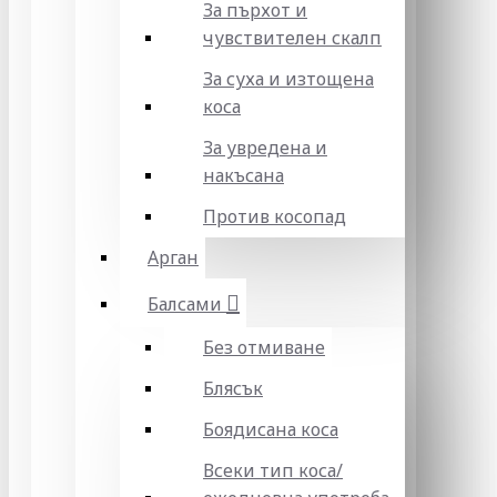
За пърхот и
чувствителен скалп
За суха и изтощена
коса
За увредена и
накъсана
Против косопад
Арган
Балсами
Без отмиване
Блясък
Боядисана коса
Всеки тип коса/