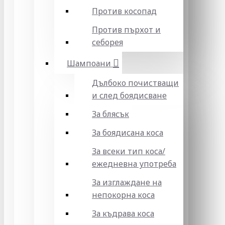
Против косопад
Против пърхот и
себорея
Шампоани
Дълбоко почистващи
и след боядисване
За блясък
За боядисана коса
За всеки тип коса/
ежедневна употреба
За изглаждане на
непокорна коса
За къдрава коса