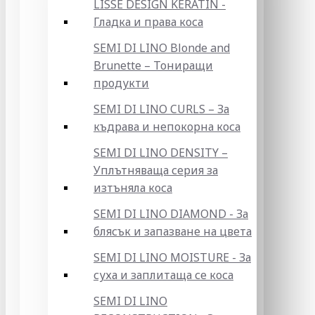
LISSE DESIGN KERATIN -
Гладка и права коса
SEMI DI LINO Blonde and
Brunette – Тониращи
продукти
SEMI DI LINO CURLS – За
къдрава и непокорна коса
SEMI DI LINO DENSITY –
Уплътняваща серия за
изтъняла коса
SEMI DI LINO DIAMOND - За
блясък и запазване на цвета
SEMI DI LINO MOISTURE - За
суха и заплитаща се коса
SEMI DI LINO