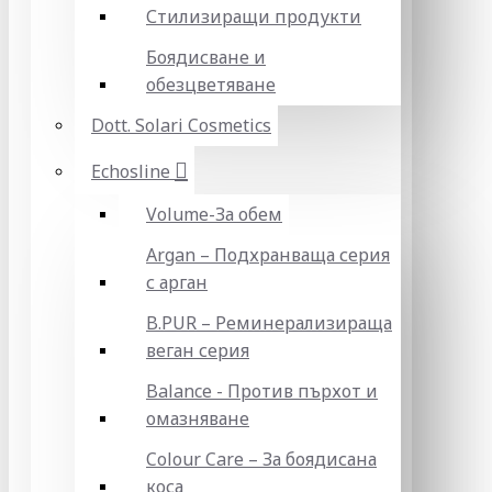
Стилизиращи продукти
Боядисване и
обезцветяване
Dott. Solari Cosmetics
Echosline
Volume-За обем
Argan – Подхранваща серия
с арган
B.PUR – Реминерализираща
веган серия
Balance - Против пърхот и
омазняване
Colour Care – За боядисана
коса