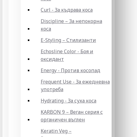
Curl - За къдрава коса
Discipline – За непокорна
коса
E-Styling – Стилизанти
Echosline Color - Боя и
оксидант
Energy - Против косопад
Frequent Use - За ежедневна
употреба
Hydrating - За суха коса
KARBON 9 – Веган серия с
органичен въглен
Keratin Veg –