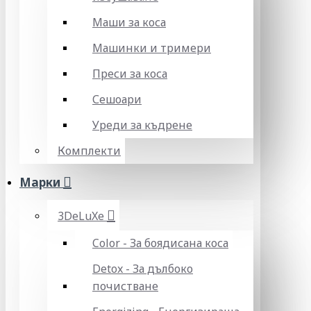
Маши за коса
Машинки и тримери
Преси за коса
Сешоари
Уреди за къдрене
Комплекти
Марки
3DeLuXe
Color - За боядисана коса
Detox - За дълбоко
почистване