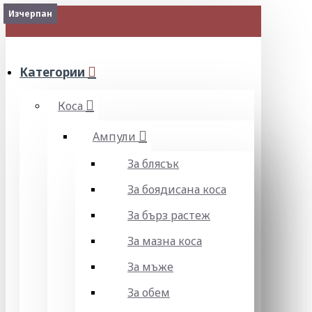
Изчерпан
Изчерпан
МЕНЮ
Категории
Коса
Ампули
За блясък
За боядисана коса
За бърз растеж
За мазна коса
За мъже
За обем