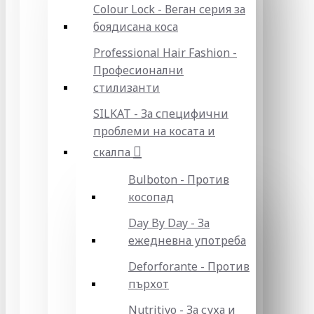
Colour Lock - Веган серия за
боядисана коса
Professional Hair Fashion -
Професионални
стилизанти
SILKAT - За специфични
проблеми на косата и
скалпа
Bulboton - Против
косопад
Day By Day - За
ежедневна употреба
Deforforante - Против
пърхот
Nutritivo - За суха и