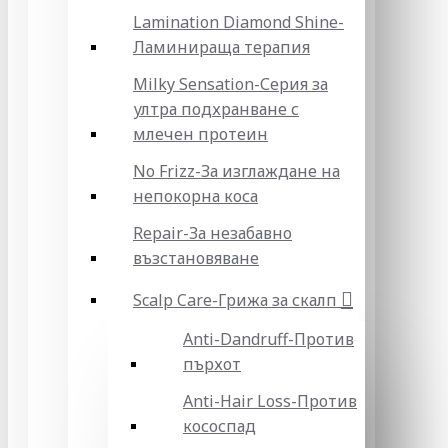
Lamination Diamond Shine-
Ламинираща терапия
Milky Sensation-Серия за
ултра подхранване с
млечен протеин
No Frizz-За изглаждане на
непокорна коса
Repair-За незабавно
възстановяване
Scalp Care-Грижа за скалп
Anti-Dandruff-Против
пърхот
Anti-Hair Loss-Против
кососпад