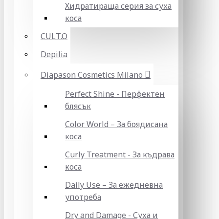
Хидратираща серия за суха
коса
CULT.O
Depilia
Diapason Cosmetics Milano
Perfect Shine - Перфектен
блясък
Color World – За боядисана
коса
Curly Treatment - За къдрава
коса
Daily Use – За ежедневна
употреба
Dry and Damage - Суха и