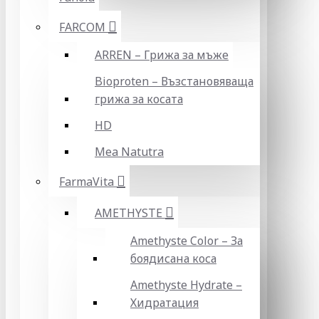
FARCOM
ARREN – Грижа за мъже
Bioproten – Възстановяваща
грижа за косата
HD
Mea Natutra
FarmaVita
AMETHYSTE
Amethyste Color – За
боядисана коса
Amethyste Hydrate –
Хидратация