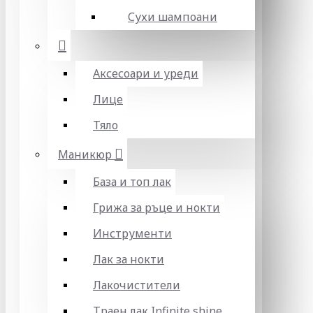
Сухи шампоани
Аксесоари и уреди
Лице
Тяло
Маникюр
База и топ лак
Грижа за ръце и нокти
Инструменти
Лак за нокти
Лакочистители
Траен лак Infinite shine