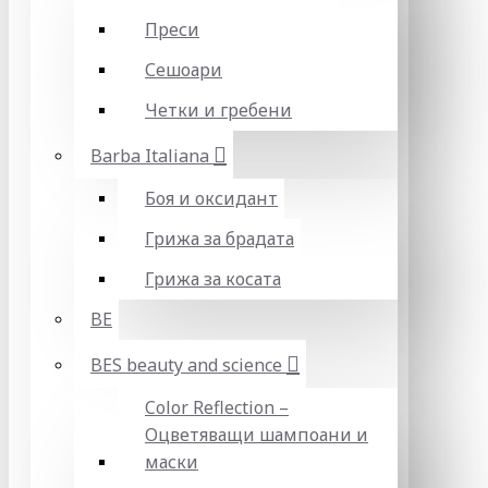
Преси
Сешоари
Четки и гребени
Barba Italiana
Боя и оксидант
Грижа за брадата
Грижа за косата
BE
BES beauty and science
Color Reflection –
Оцветяващи шампоани и
маски