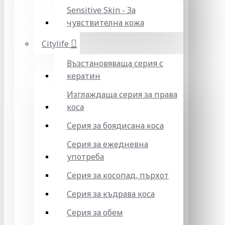
Sensitive Skin - За
чувствителна кожа
Citylife
Възстановяваща серия с
кератин
Изглаждаща серия за права
коса
Серия за боядисана коса
Серия за ежедневна
употреба
Серия за косопад, пърхот
Серия за къдрава коса
Серия за обем