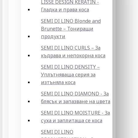
LISSE DESIGN KERATIN -
Гладка и права коса
SEMI DI LINO Blonde and
Brunette – Тониращи
продукти
SEMI DI LINO CURLS – За
къдрава и непокорна коса
SEMI DI LINO DENSITY –
Уплътняваща серия за
изтъняла коса
SEMI DI LINO DIAMOND - За
блясък и запазване на цвета
SEMI DI LINO MOISTURE - За
суха и заплитаща се коса
SEMI DI LINO