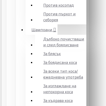
Против косопад
Против пърхот и
себорея
Шампоани
Дълбоко почистващи
и след боядисване
За блясък
За боядисана коса
За всеки тип коса/
ежедневна употреба
За изглаждане на
непокорна коса
За къдрава коса