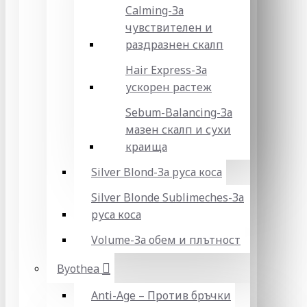
Calming-За
чувствителен и
раздразнен скалп
Hair Express-За
ускорен растеж
Sebum-Balancing-За
мазен скалп и сухи
краища
Silver Blond-За руса коса
Silver Blonde Sublіmeches-За
руса коса
Volume-За обем и плътност
Byothea
Anti-Age – Против бръчки