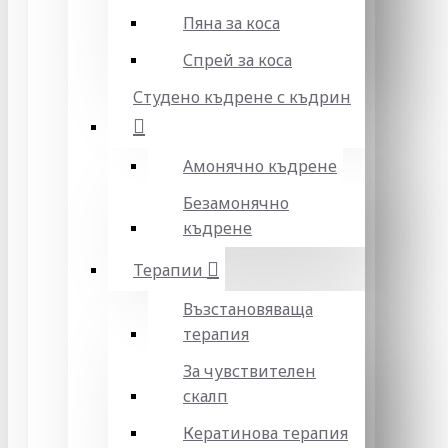
Пяна за коса
Спрей за коса
Студено къдрене с къдрин
Амонячно къдрене
Безамонячно
къдрене
Терапии
Възстановяваща
терапия
За чувствителен
скалп
Кератинова терапия