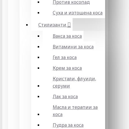
Против косопад
Суха и изтощена коса
Стилизанти
Вакса за коса
Витамини за коса
Гел за коса
Крем за коса
Кристали, флуиди,
серуми
Лак за коса
Масла и терапии за
коса
Пудра за коса