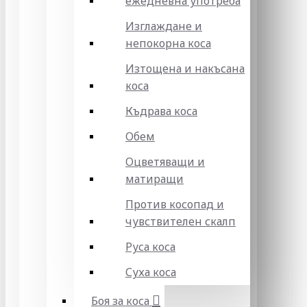
ежедневна употреба
Изглаждане и
непокорна коса
Изтощена и накъсана
коса
Къдрава коса
Обем
Оцветяващи и
матиращи
Против косопад и
чувствителен скалп
Руса коса
Суха коса
Боя за коса