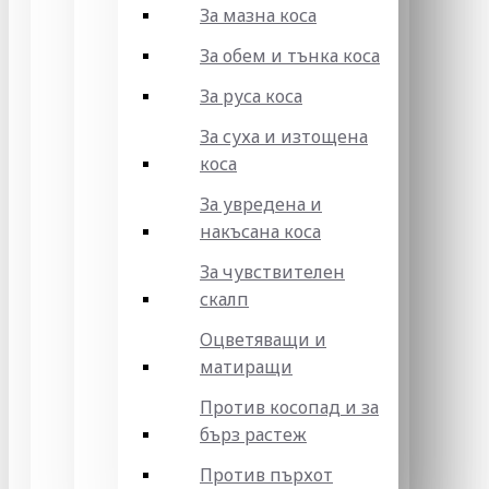
За мазна коса
За обем и тънка коса
За руса коса
За суха и изтощена
коса
За увредена и
накъсана коса
За чувствителен
скалп
Оцветяващи и
матиращи
Против косопад и за
бърз растеж
Против пърхот