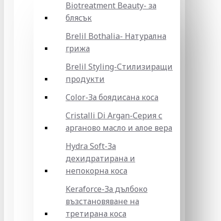
Biotreatment Beauty- за
блясък
Brelil Bothalia- Натурална
грижа
Brelil Styling-Стилизиращи
продукти
Color-За боядисана коса
Cristalli Di Argan-Серия с
арганово масло и алое вера
Hydra Soft-За
дехидратирана и
непокорна коса
Keraforce-За дълбоко
възстановяване на
третирана коса