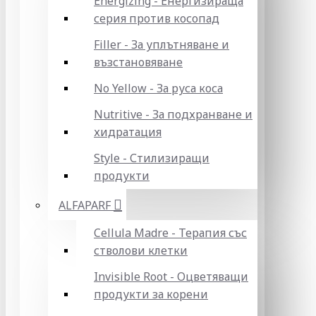
Energizing - Енергизираща
серия против косопад
Filler - За уплътняване и
възстановяване
No Yellow - За руса коса
Nutritive - За подхранване и
хидратация
Style - Стилизиращи
продукти
ALFAPARF
Cellula Madre - Терапия със
стволови клетки
Invisible Root - Оцветяващи
продукти за корени