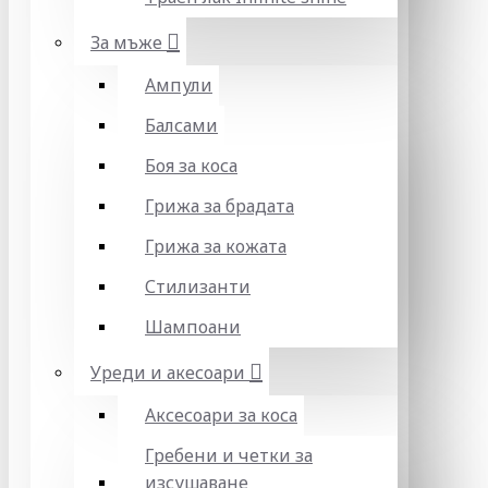
За мъже
Ампули
Балсами
Боя за коса
Грижа за брадата
Грижа за кожата
Стилизанти
Шампоани
Уреди и акесоари
Аксесоари за коса
Гребени и четки за
изсушаване