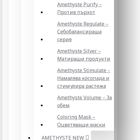
Amethyste Purify –
Против пърхот
Amethyste Regulate –
Себобалансираща
серия
Amethyste Silver –
Матиращи продукти
Amethyste Stimulate –
Намалява косопада и
стимулира растежа
Amethyste Volume – За
обем
Coloring Mask –
Оцветяващи маски
AMETHYSTE NEW