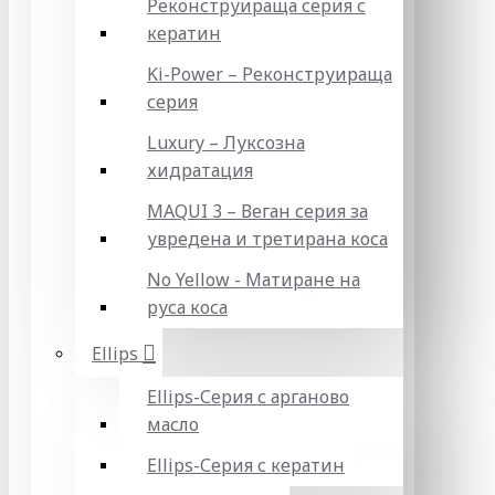
Реконструираща серия с
кератин
Ki-Power – Реконструираща
серия
Luxury – Луксозна
хидратация
MAQUI 3 – Веган серия за
увредена и третирана коса
No Yellow - Матиране на
руса коса
Ellips
Ellips-Серия с арганово
масло
Ellips-Серия с кератин