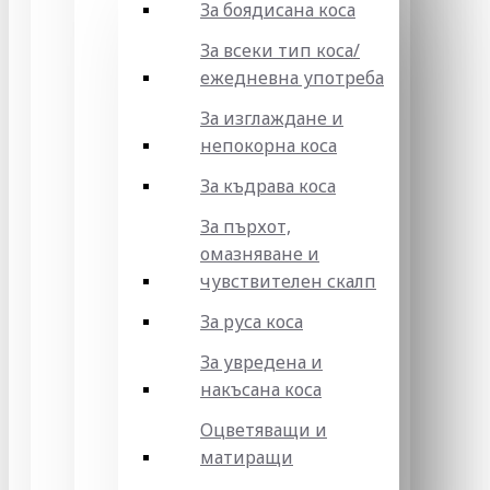
За боядисана коса
За всеки тип коса/
ежедневна употреба
За изглаждане и
непокорна коса
За къдрава коса
За пърхот,
омазняване и
чувствителен скалп
За руса коса
За увредена и
накъсана коса
Оцветяващи и
матиращи