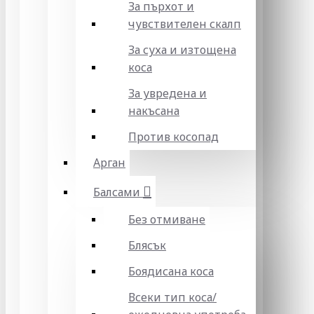
За пърхот и
чувствителен скалп
За суха и изтощена
коса
За увредена и
накъсана
Против косопад
Арган
Балсами
Без отмиване
Блясък
Боядисана коса
Всеки тип коса/