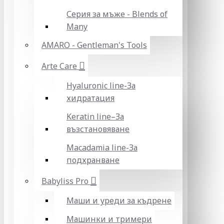
Серия за мъже - Blends of
Many
AMARO - Gentleman's Tools
Arte Care
Hyaluronic line-За
хидратация
Keratin line–За
възстановяване
Macadamia line-За
подхранване
Babyliss Pro
Маши и уреди за къдрене
Машинки и тримери