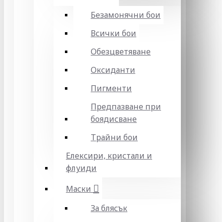
Безамонячни бои
Всички бои
Обезцветяване
Оксиданти
Пигменти
Предпазване при
боядисване
Трайни бои
Елексири, кристали и
флуиди
Маски
За блясък