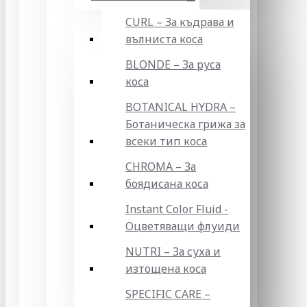
CURL – За къдрава и
вълниста коса
BLONDE – За руса
коса
BOTANICAL HYDRA –
Ботаническа грижа за
всеки тип коса
CHROMA – За
боядисана коса
Instant Color Fluid -
Оцветяващи флуиди
NUTRI – За суха и
изтощена коса
SPECIFIC CARE –