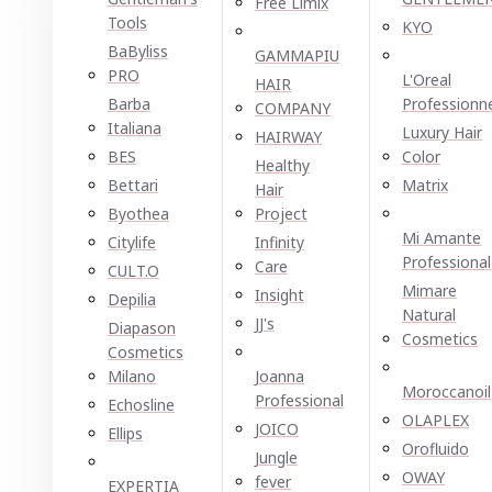
Free Limix
Tools
KYO
BaByliss
GAMMAPIU
PRO
L'Oreal
HAIR
Barba
Professionn
COMPANY
Italiana
Luxury Hair
HAIRWAY
BES
Color
Healthy
Bettari
Matrix
Hair
Byothea
Project
Mi Amante
Citylife
Infinity
Professional
Care
CULT.O
Mimare
Insight
Depilia
Natural
JJ's
Diapason
Cosmetics
Cosmetics
Milano
Joanna
Moroccanoil
Professional
Echosline
OLAPLEX
JOICO
Ellірѕ
Orofluido
Jungle
OWAY
fever
EXPERTIA