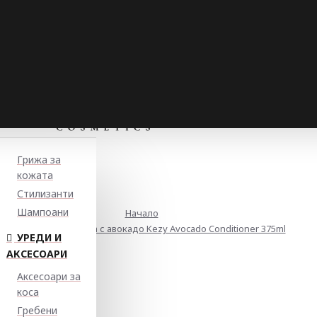
Грижа за
кожата
Стилизанти
Шампоани
Начало
Балсам за суха коса с авокадо Kezy Avocado Conditioner 375ml
УРЕДИ И
АКСЕСОАРИ
Аксесоари за
коса
Гребени