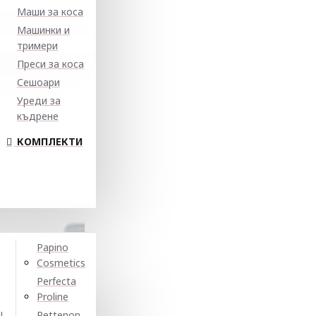
Маши за коса
Машинки и
тримери
Преси за коса
Сешоари
Уреди за
къдрене
КОМПЛЕКТИ
Papino
Cosmetics
Perfecta
Proline
N
Pettenon