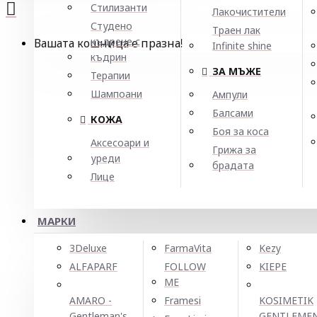
Стилизанти
Лакочистители
Студено
Траен лак
къдрене с
Вашата кошница е празна!
Infinite shine
къдрин
ЗА МЪЖЕ
Терапии
Шампоани
Ампули
Балсами
КОЖА
Боя за коса
Аксесоари и
Грижа за
уреди
брадата
Лице
МАРКИ
3Deluxe
FarmaVita
Kezy
ALFAPARF
FOLLOW
KIEPE
ME
AMARO -
Framesi
KOSIMETIK
Gentleman's
GENTLEME