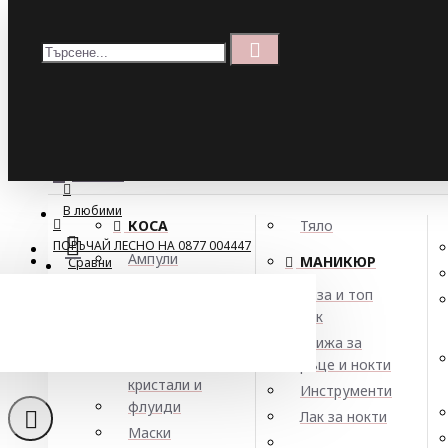
Меню
Кошница
Menu
ПОРЪЧАЙ ЛЕСНО НА 0877 004447
МЕНЮ
В любими
КОСА
Тяло
ПОРЪЧАЙ ЛЕСНО НА 0877 004447
Ампули
МАНИКЮР
Сравни
Арган
База и топ
Балсами
лак
Боя за коса
Грижа за
Елексири,
ръце и нокти
кристали и
Инструменти
флуиди
Лак за нокти
Маски