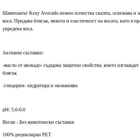
Шампоанът Kezy Avocado нежно почиства скалпа, освежава и за
коса. Придава блясък, мекота и еластичност на косата, като я п
увредена коса.
Активни съставки:
-масло от авокадо- съдържа защитни свойства, които изглаждат
блясък
-глицерин- хидратира и овлажнява
pH: 5.0-6.0
Веган - Без животински съставки
100% рециклиран PET