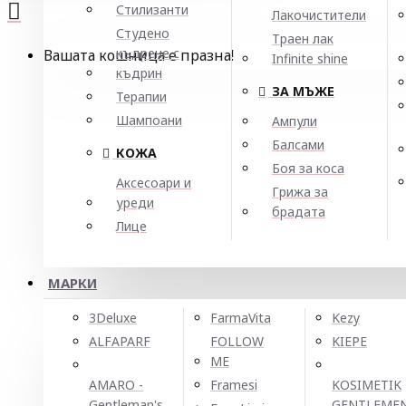
Стилизанти
Лакочистители
Студено
Траен лак
къдрене с
Вашата кошница е празна!
Infinite shine
къдрин
ЗА МЪЖЕ
Терапии
Шампоани
Ампули
Балсами
КОЖА
Боя за коса
Аксесоари и
Грижа за
уреди
брадата
Лице
МАРКИ
3Deluxe
FarmaVita
Kezy
ALFAPARF
FOLLOW
KIEPE
ME
AMARO -
Framesi
KOSIMETIK
Gentleman's
GENTLEME