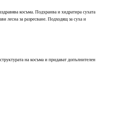
здравява косъма. Подхранва и хидратира сухата
рави лесна за разресване. Подходящ за суха и
 структурата на косъма и придават допълнителен