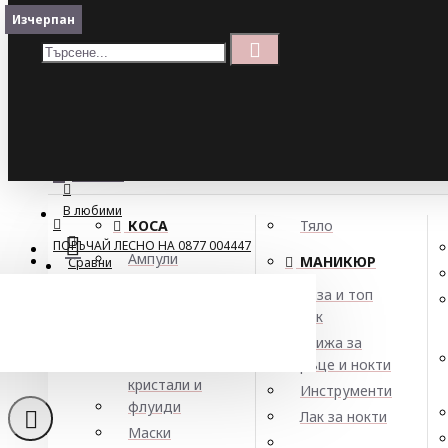
Меню
Изчерпан
Кошница
Menu
ПОРЪЧАЙ ЛЕСНО НА 0877 004447
МЕНЮ
В любими
КОСА
Тяло
ПОРЪЧАЙ ЛЕСНО НА 0877 004447
Ампули
МАНИКЮР
Сравни
Арган
База и топ
Балсами
лак
Боя за коса
Грижа за
Елексири,
ръце и нокти
кристали и
Инструменти
флуиди
Лак за нокти
Маски