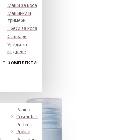
Маши за коса
Машинки и
тримери
Преси за коса
Сешоари
Уреди за
къдрене
КОМПЛЕКТИ
Papino
Cosmetics
Perfecta
Proline
N
Pettenon