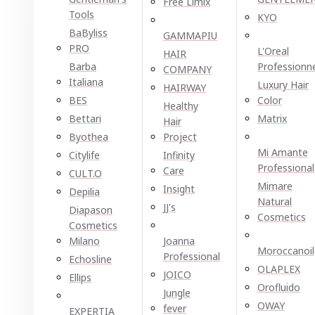
Free Limix
Tools
KYO
BaByliss
GAMMAPIU
PRO
L'Oreal
HAIR
Barba
Professionn
COMPANY
Italiana
Luxury Hair
HAIRWAY
BES
Color
Healthy
Bettari
Matrix
Hair
Byothea
Project
Mi Amante
Citylife
Infinity
Professional
Care
CULT.O
Mimare
Insight
Depilia
Natural
JJ's
Diapason
Cosmetics
Cosmetics
Milano
Joanna
Moroccanoil
Professional
Echosline
OLAPLEX
JOICO
Ellірѕ
Orofluido
Jungle
OWAY
fever
EXPERTIA