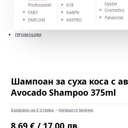
Oyster
Professionel
K18
Cosmetics
FABY
Kadiffe
Panasonic
FARCOM
KAYPRO
ПРОМОЦИИ
Шампоан за суха коса с а
Avocado Shampoo 375ml
Базирано на 0 отзива.
-
Напишете мнение
8.69 € / 17.00 лв.