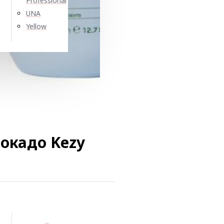
Professional
UNA
Yellow
вокадо Kezy