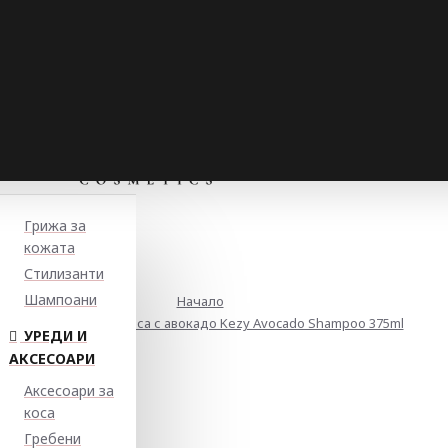
Грижа за
кожата
Стилизанти
Шампоани
Начало
Шампоан за суха коса с авокадо Kezy Avocado Shampoo 375ml
УРЕДИ И
АКСЕСОАРИ
Аксесоари за
коса
Гребени