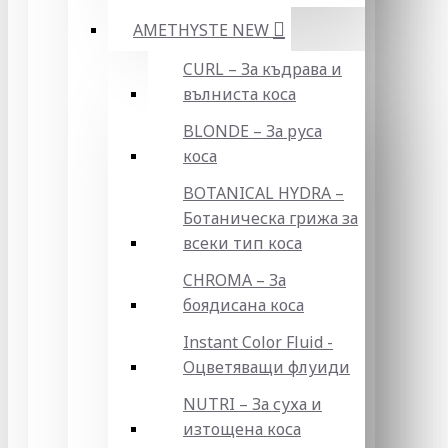
AMETHYSTE NEW
CURL – За къдрава и
вълниста коса
BLONDE – За руса
коса
BOTANICAL HYDRA –
Ботаническа грижа за
всеки тип коса
CHROMA – За
боядисана коса
Instant Color Fluid -
Оцветяващи флуиди
NUTRI – За суха и
изтощена коса