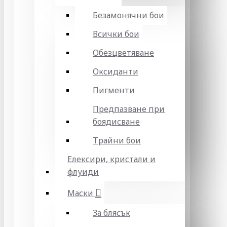
Безамонячни бои
Всички бои
Обезцветяване
Оксиданти
Пигменти
Предпазване при
боядисване
Трайни бои
Елексири, кристали и
флуиди
Маски
За блясък