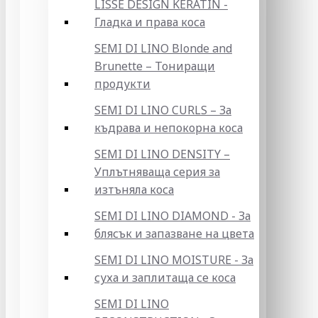
LISSE DESIGN KERATIN -
Гладка и права коса
SEMI DI LINO Blonde and
Brunette – Тониращи
продукти
SEMI DI LINO CURLS – За
къдрава и непокорна коса
SEMI DI LINO DENSITY –
Уплътняваща серия за
изтъняла коса
SEMI DI LINO DIAMOND - За
блясък и запазване на цвета
SEMI DI LINO MOISTURE - За
суха и заплитаща се коса
SEMI DI LINO