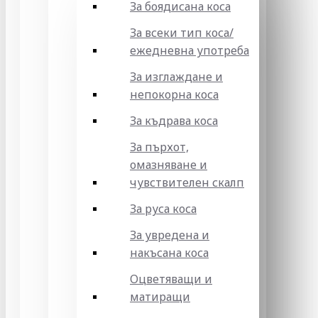
За боядисана коса
За всеки тип коса/
ежедневна употреба
За изглаждане и
непокорна коса
За къдрава коса
За пърхот,
омазняване и
чувствителен скалп
За руса коса
За увредена и
накъсана коса
Оцветяващи и
матиращи