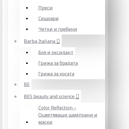
Преси
Сешоари
Четки и гребени
Barba Italiana
Боя и оксидант
Грижа за брадата
Грижа за косата
BE
BES beauty and science
Color Reflection –
Оцветяващи шампоани и
маски