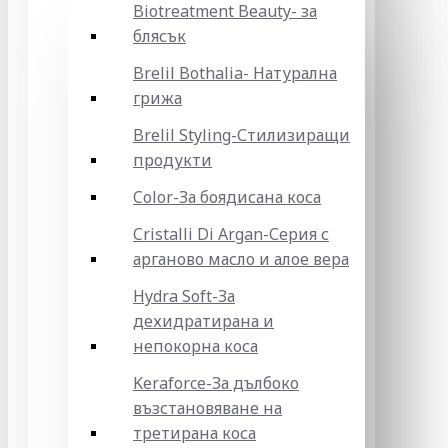
Biotreatment Beauty- за
блясък
Brelil Bothalia- Натурална
грижа
Brelil Styling-Стилизиращи
продукти
Color-За боядисана коса
Cristalli Di Argan-Серия с
арганово масло и алое вера
Hydra Soft-За
дехидратирана и
непокорна коса
Keraforce-За дълбоко
възстановяване на
третирана коса