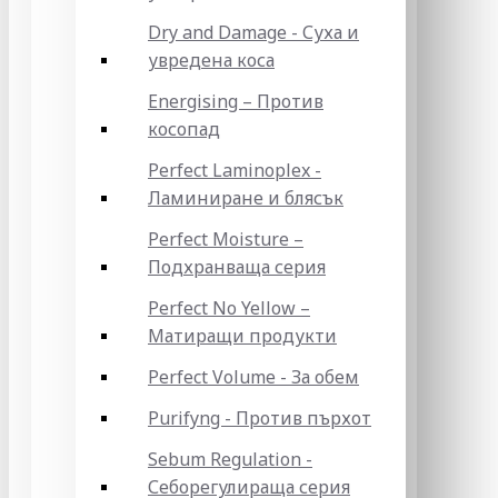
Dry and Damage - Суха и
увредена коса
Energising – Против
косопад
Perfect Laminoplex -
Ламиниране и блясък
Perfect Moisture –
Подхранваща серия
Perfect No Yellow –
Матиращи продукти
Perfect Volume - За обем
Purifyng - Против пърхот
Sebum Regulation -
Себорегулираща серия