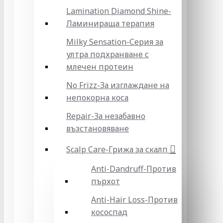
Lamination Diamond Shine-
Ламинираща терапия
Milky Sensation-Серия за
ултра подхранване с
млечен протеин
No Frizz-За изглаждане на
непокорна коса
Repair-За незабавно
възстановяване
Scalp Care-Грижа за скалп
Anti-Dandruff-Против
пърхот
Anti-Hair Loss-Против
кососпад