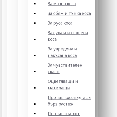
За мазна коса
За обем и тънка коса
За руса коса
За суха и изтощена
коса
За увредена и
накъсана коса
За чувствителен
скалп
Оцветяващи и
матиращи
Против косопад и за
бърз растеж
Против пърхот