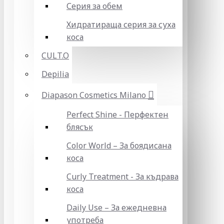
Серия за обем
Хидратираща серия за суха
коса
CULT.O
Depilia
Diapason Cosmetics Milano
Perfect Shine - Перфектен
блясък
Color World – За боядисана
коса
Curly Treatment - За къдрава
коса
Daily Use – За ежедневна
употреба