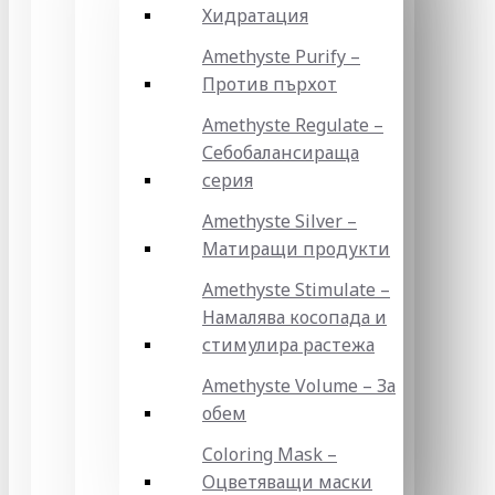
Хидратация
Amethyste Purify –
Против пърхот
Amethyste Regulate –
Себобалансираща
серия
Amethyste Silver –
Матиращи продукти
Amethyste Stimulate –
Намалява косопада и
стимулира растежа
Amethyste Volume – За
обем
Coloring Mask –
Оцветяващи маски