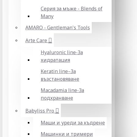
Серия за мъже - Blends of
Many
AMARO - Gentleman's Tools
Arte Care
Hyaluronic line-За
хидратация
Keratin line–За
възстановяване
Macadamia line-За
подхранване
Babyliss Pro
Маши и уреди за къдрене
Машинки и тримери