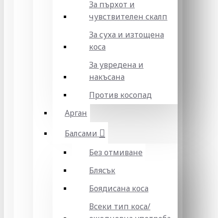
За пърхот и
чувствителен скалп
За суха и изтощена
коса
За увредена и
накъсана
Против косопад
Арган
Балсами
Без отмиване
Блясък
Боядисана коса
Всеки тип коса/