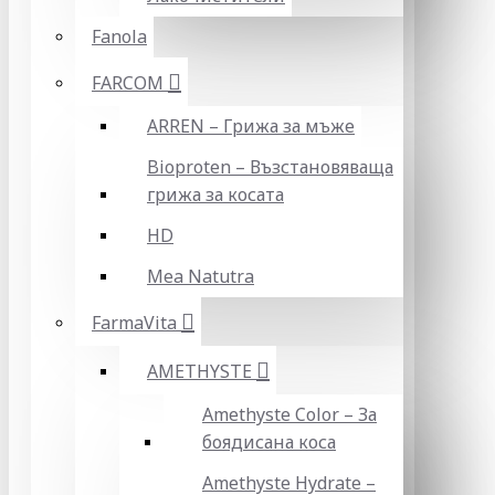
Fanola
FARCOM
ARREN – Грижа за мъже
Bioproten – Възстановяваща
грижа за косата
HD
Mea Natutra
FarmaVita
AMETHYSTE
Amethyste Color – За
боядисана коса
Amethyste Hydrate –