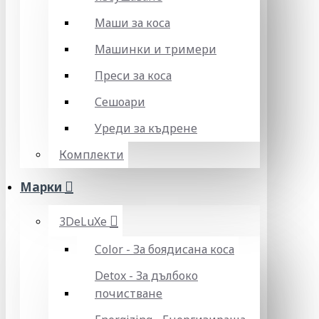
Маши за коса
Машинки и тримери
Преси за коса
Сешоари
Уреди за къдрене
Комплекти
Марки
3DeLuXe
Color - За боядисана коса
Detox - За дълбоко
почистване