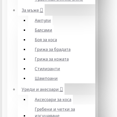
За мъже
Ампули
Балсами
Боя за коса
Грижа за брадата
Грижа за кожата
Стилизанти
Шампоани
Уреди и акесоари
Аксесоари за коса
Гребени и четки за
изсушаване