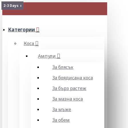
Изчерпан
Изчерпан
2-3 Days
МЕНЮ
Категории
Коса
Ампули
За блясък
За боядисана коса
За бърз растеж
За мазна коса
За мъже
За обем