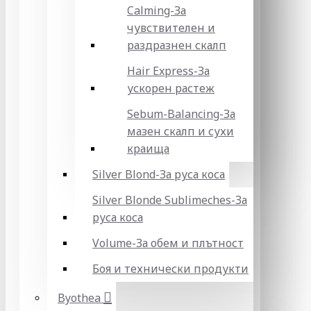
Calming-За
чувствителен и
раздразнен скалп
Hair Express-За
ускорен растеж
Sebum-Balancing-За
мазен скалп и сухи
краища
Silver Blond-За руса коса
Silver Blonde Sublіmeches-За
руса коса
Volume-За обем и плътност
Боя и технически продукти
Byothea