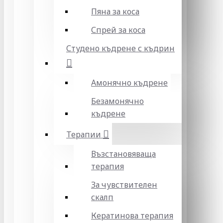
Пяна за коса
Спрей за коса
Студено къдрене с къдрин
Амонячно къдрене
Безамонячно
къдрене
Терапии
Възстановяваща
терапия
За чувствителен
скалп
Кератинова терапия