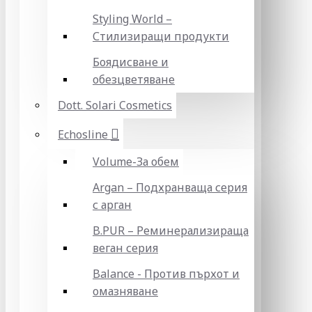
Styling World –
Стилизиращи продукти
Боядисване и
обезцветяване
Dott. Solari Cosmetics
Echosline
Volume-За обем
Argan – Подхранваща серия
с арган
B.PUR – Реминерализираща
веган серия
Balance - Против пърхот и
омазняване