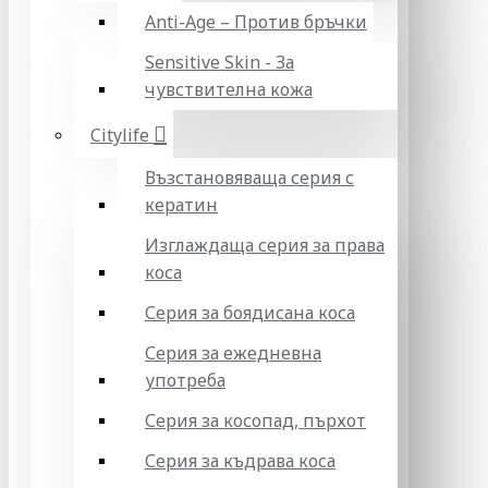
Anti-Age – Против бръчки
Sensitive Skin - За
чувствителна кожа
Citylife
Възстановяваща серия с
кератин
Изглаждаща серия за права
коса
Серия за боядисана коса
Серия за ежедневна
употреба
Серия за косопад, пърхот
Серия за къдрава коса