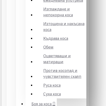
ежедневна употреба
Изглаждане и
непокорна коса
Изтощена и накъсана
коса
Къдрава коса
Обем
Оцветяващи и
матиращи
Против косопад и
чувствителен скалп
Руса коса
Суха коса
Боя за коса