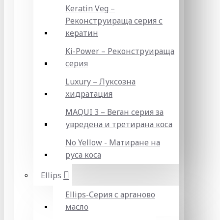
Keratin Veg –
Реконструираща серия с
кератин
Ki-Power – Реконструираща
серия
Luxury – Луксозна
хидратация
MAQUI 3 – Веган серия за
увредена и третирана коса
No Yellow - Матиране на
руса коса
Ellips
Ellips-Серия с арганово
масло