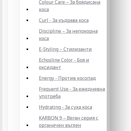
Colour Care – За боядисана
коса
Curl - За къдрава коса
Discipline – За непокорна
коса
E-Styling – Стилизанти
Echosline Color - Боя и
оксидант
Energy - Против косопад
Frequent Use - За ежедневна
употреба
Hydrating - За суха коса
KARBON 9 – Веган серия с
органичен въглен