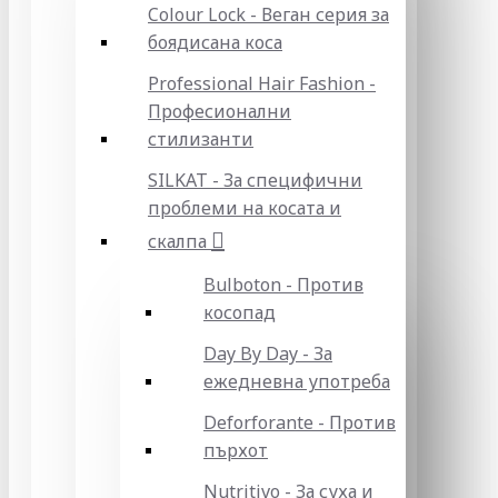
Colour Lock - Веган серия за
боядисана коса
Professional Hair Fashion -
Професионални
стилизанти
SILKAT - За специфични
проблеми на косата и
скалпа
Bulboton - Против
косопад
Day By Day - За
ежедневна употреба
Deforforante - Против
пърхот
Nutritivo - За суха и