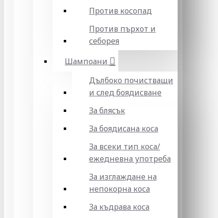
Против косопад
Против пърхот и
себорея
Шампоани
Дълбоко почистващи
и след боядисване
За блясък
За боядисана коса
За всеки тип коса/
ежедневна употреба
За изглаждане на
непокорна коса
За къдрава коса