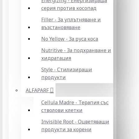
Energizing - Енергизираща
серия против косопад
Filler - За уплътняване и
възстановяване
No Yellow - За руса коса
Nutritive - За подхранване и
хидратация
Style - Стилизиращи
продукти
ALFAPARF
Cellula Madre - Терапия със
стволови клетки
Invisible Root - Оцветяващи
продукти за корени