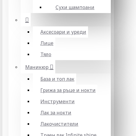
Сухи шампоани
Аксесоари и уреди
Лице
Тяло
Маникюр
База и топ лак
Грижа за ръце и нокти
Инструменти
Лак за нокти
Лакочистители
Траен лак Infinite shine