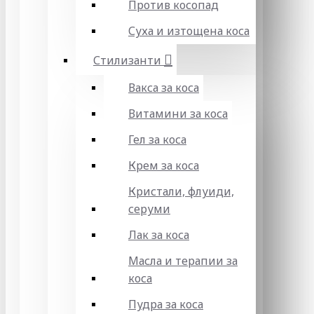
Против косопад
Суха и изтощена коса
Стилизанти
Вакса за коса
Витамини за коса
Гел за коса
Крем за коса
Кристали, флуиди,
серуми
Лак за коса
Масла и терапии за
коса
Пудра за коса