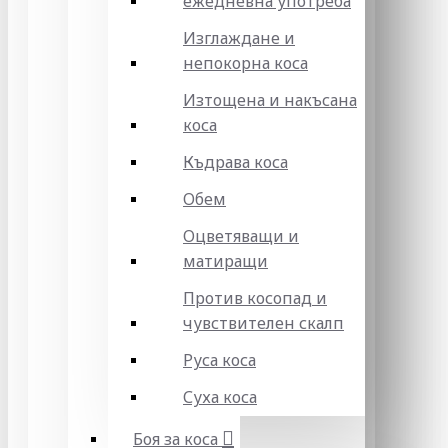
ежедневна употреба
Изглаждане и
непокорна коса
Изтощена и накъсана
коса
Къдрава коса
Обем
Оцветяващи и
матиращи
Против косопад и
чувствителен скалп
Руса коса
Суха коса
Боя за коса