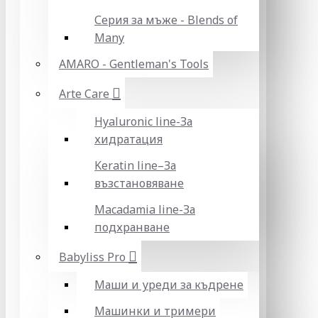
Серия за мъже - Blends of
Many
AMARO - Gentleman's Tools
Arte Care
Hyaluronic line-За
хидратация
Keratin line–За
възстановяване
Macadamia line-За
подхранване
Babyliss Pro
Маши и уреди за къдрене
Машинки и тримери