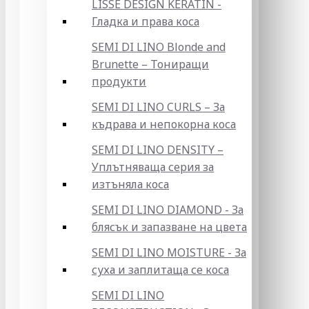
LISSE DESIGN KERATIN -
Гладка и права коса
SEMI DI LINO Blonde and
Brunette – Тониращи
продукти
SEMI DI LINO CURLS – За
къдрава и непокорна коса
SEMI DI LINO DENSITY –
Уплътняваща серия за
изтъняла коса
SEMI DI LINO DIAMOND - За
блясък и запазване на цвета
SEMI DI LINO MOISTURE - За
суха и заплитаща се коса
SEMI DI LINO