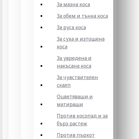
За мазна коса
За обем и тънка коса
За руса коса
За суха и изтощена
коса
За увредена и
накъсана коса
За чувствителен
скалп
Оцветяващи и
матиращи
Против косопад и за
бърз растеж
Против пърхот