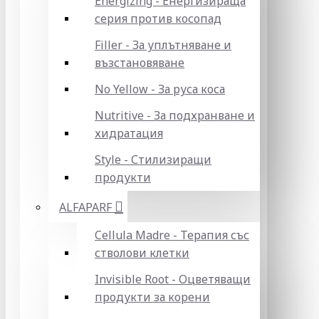
Energizing - Енергизираща
серия против косопад
Filler - За уплътняване и
възстановяване
No Yellow - За руса коса
Nutritive - За подхранване и
хидратация
Style - Стилизиращи
продукти
ALFAPARF
Cellula Madre - Терапия със
стволови клетки
Invisible Root - Оцветяващи
продукти за корени