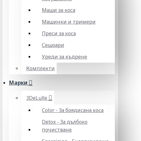
Маши за коса
Машинки и тримери
Преси за коса
Сешоари
Уреди за къдрене
Комплекти
Марки
3DeLuXe
Color - За боядисана коса
Detox - За дълбоко
почистване