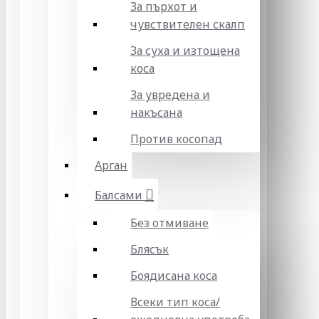
За пърхот и
чувствителен скалп
За суха и изтощена
коса
За увредена и
накъсана
Против косопад
Арган
Балсами
Без отмиване
Блясък
Боядисана коса
Всеки тип коса/