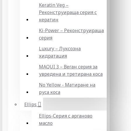
Keratin Veg –
Реконструираща серия с
кератин
Ki-Power – Реконструираща
серия
Luxury – Луксозна
хидратация
MAQUI 3 – Веган серия за
увредена и третирана коса
No Yellow - Матиране на
руса коса
Ellips
Ellips-Серия с арганово
масло