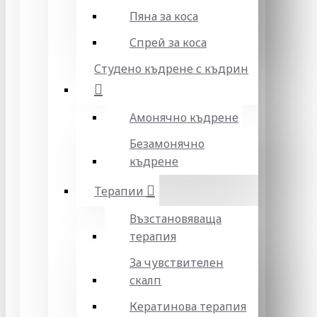
Пяна за коса
Спрей за коса
Студено къдрене с къдрин
Амонячно къдрене
Безамонячно
къдрене
Терапии
Възстановяваща
терапия
За чувствителен
скалп
Кератинова терапия