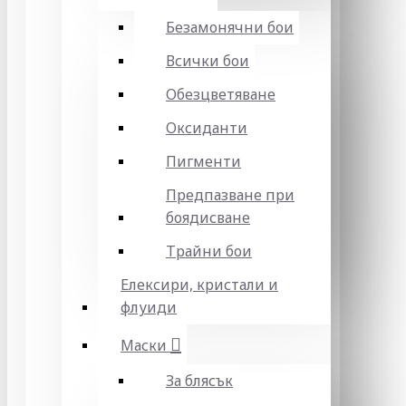
Безамонячни бои
Всички бои
Обезцветяване
Оксиданти
Пигменти
Предпазване при
боядисване
Трайни бои
Елексири, кристали и
флуиди
Маски
За блясък