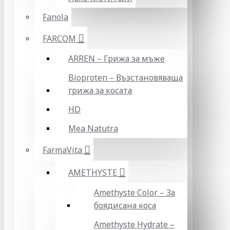
Fanola
FARCOM
ARREN – Грижа за мъже
Bioproten – Възстановяваща
грижа за косата
HD
Mea Natutra
FarmaVita
AMETHYSTE
Amethyste Color – За
боядисана коса
Amethyste Hydrate –