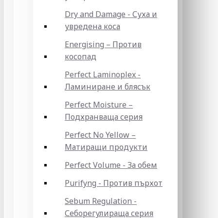
Dry and Damage - Суха и
увредена коса
Energising – Против
косопад
Perfect Laminoplex -
Ламиниране и блясък
Perfect Moisture –
Подхранваща серия
Perfect No Yellow –
Матиращи продукти
Perfect Volume - За обем
Purifyng - Против пърхот
Sebum Regulation -
Себорегулираща серия