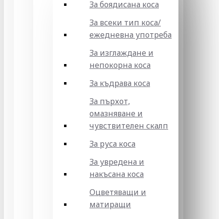
За боядисана коса
За всеки тип коса/
ежедневна употреба
За изглаждане и
непокорна коса
За къдрава коса
За пърхот,
омазняване и
чувствителен скалп
За руса коса
За увредена и
накъсана коса
Оцветяващи и
матиращи