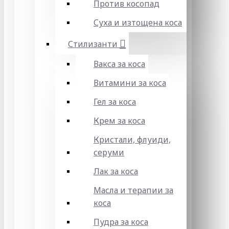
Против косопад
Суха и изтощена коса
Стилизанти
Вакса за коса
Витамини за коса
Гел за коса
Крем за коса
Кристали, флуиди,
серуми
Лак за коса
Масла и терапии за
коса
Пудра за коса