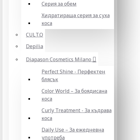
Серия за обем
Хидратираща серия за суха
коса
CULT.O
Depilia
Diapason Cosmetics Milano
Perfect Shine - Перфектен
блясък
Color World – За боядисана
коса
Curly Treatment - За къдрава
коса
Daily Use – За ежедневна
употреба