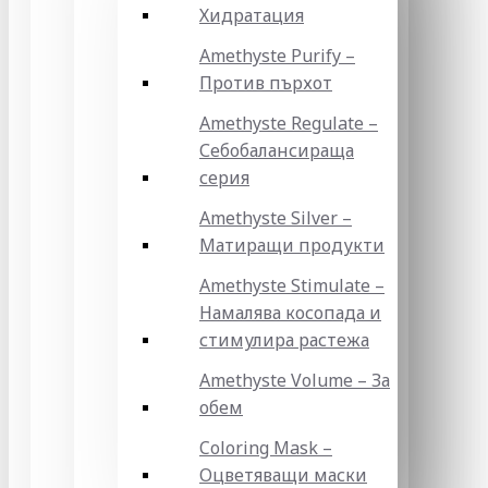
Хидратация
Amethyste Purify –
Против пърхот
Amethyste Regulate –
Себобалансираща
серия
Amethyste Silver –
Матиращи продукти
Amethyste Stimulate –
Намалява косопада и
стимулира растежа
Amethyste Volume – За
обем
Coloring Mask –
Оцветяващи маски