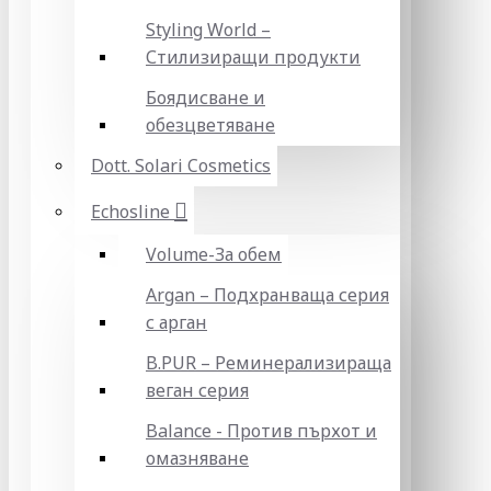
Styling World –
Стилизиращи продукти
Боядисване и
обезцветяване
Dott. Solari Cosmetics
Echosline
Volume-За обем
Argan – Подхранваща серия
с арган
B.PUR – Реминерализираща
веган серия
Balance - Против пърхот и
омазняване