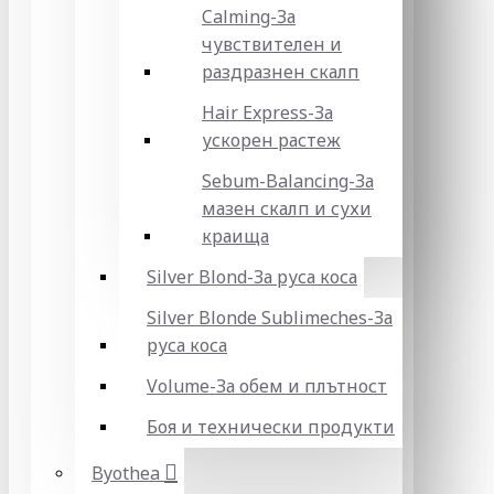
Calming-За
чувствителен и
раздразнен скалп
Hair Express-За
ускорен растеж
Sebum-Balancing-За
мазен скалп и сухи
краища
Silver Blond-За руса коса
Silver Blonde Sublіmeches-За
руса коса
Volume-За обем и плътност
Боя и технически продукти
Byothea