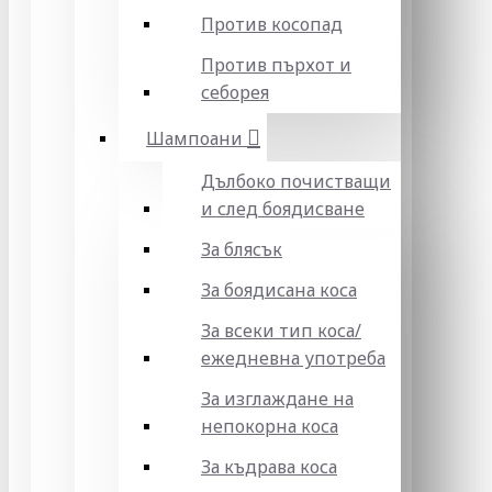
Против косопад
Против пърхот и
себорея
Шампоани
Дълбоко почистващи
и след боядисване
За блясък
За боядисана коса
За всеки тип коса/
ежедневна употреба
За изглаждане на
непокорна коса
За къдрава коса