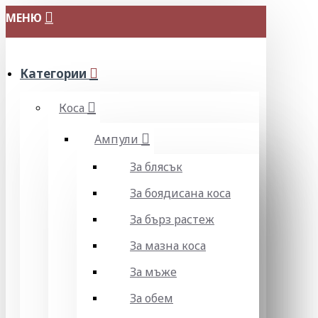
МЕНЮ
Категории
Коса
Ампули
За блясък
За боядисана коса
За бърз растеж
За мазна коса
За мъже
За обем