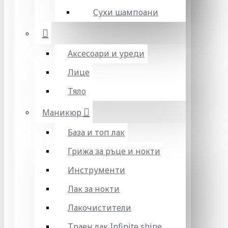
Сухи шампоани
Аксесоари и уреди
Лице
Тяло
Маникюр
База и топ лак
Грижа за ръце и нокти
Инструменти
Лак за нокти
Лакочистители
Траен лак Infinite shine