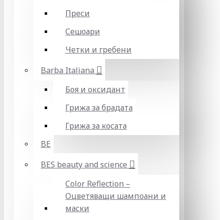
Преси
Сешоари
Четки и гребени
Barba Italiana
Боя и оксидант
Грижа за брадата
Грижа за косата
BE
BES beauty and science
Color Reflection –
Оцветяващи шампоани и
маски