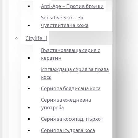
Anti-Age – Против бръчки
Sensitive Skin - За
чувствителна кожа
Citylife
Възстановяваща серия с
кератин
Изглаждаща серия за права
коса
Серия за боядисана коса
Серия за ежедневна
употреба
Серия за косопад, пърхот
Серия за къдрава коса