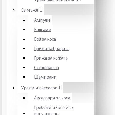
За мъже
Ампули
Балсами
Боя за коса
Грижа за брадата
Грижа за кожата
Стилизанти
Шампоани
Уреди и акесоари
Аксесоари за коса
Гребени и четки за
изсушаване