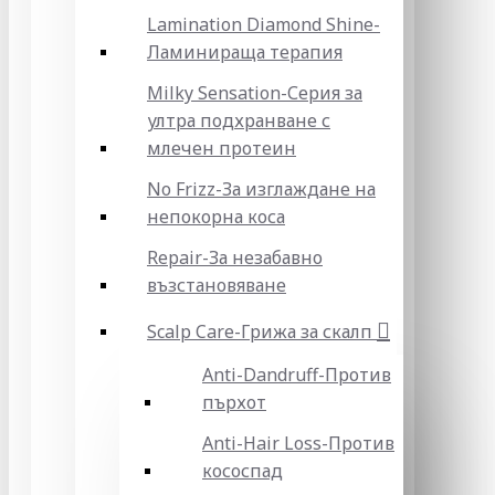
Lamination Diamond Shine-
Ламинираща терапия
Milky Sensation-Серия за
ултра подхранване с
млечен протеин
No Frizz-За изглаждане на
непокорна коса
Repair-За незабавно
възстановяване
Scalp Care-Грижа за скалп
Anti-Dandruff-Против
пърхот
Anti-Hair Loss-Против
кососпад