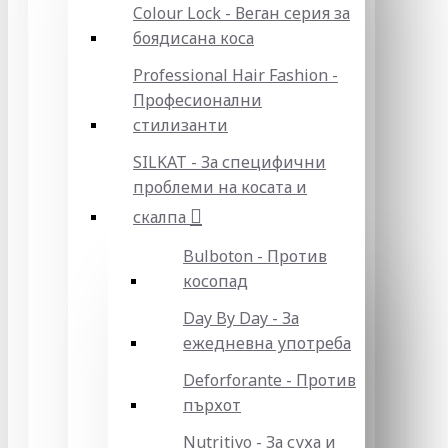
Colour Lock - Веган серия за
боядисана коса
Professional Hair Fashion -
Професионални
стилизанти
SILKAT - За специфични
проблеми на косата и
скалпа
Bulboton - Против
косопад
Day By Day - За
ежедневна употреба
Deforforante - Против
пърхот
Nutritivo - За суха и