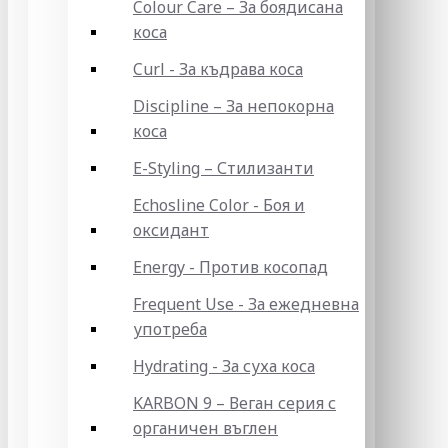
Colour Care – За боядисана
коса
Curl - За къдрава коса
Discipline – За непокорна
коса
E-Styling – Стилизанти
Echosline Color - Боя и
оксидант
Energy - Против косопад
Frequent Use - За ежедневна
употреба
Hydrating - За суха коса
KARBON 9 – Веган серия с
органичен въглен