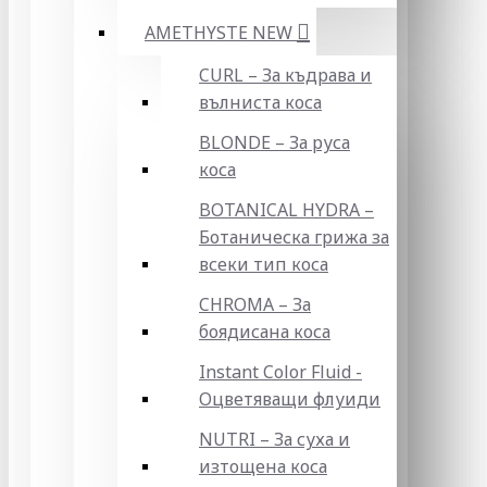
AMETHYSTE NEW
CURL – За къдрава и
вълниста коса
BLONDE – За руса
коса
BOTANICAL HYDRA –
Ботаническа грижа за
всеки тип коса
CHROMA – За
боядисана коса
Instant Color Fluid -
Оцветяващи флуиди
NUTRI – За суха и
изтощена коса