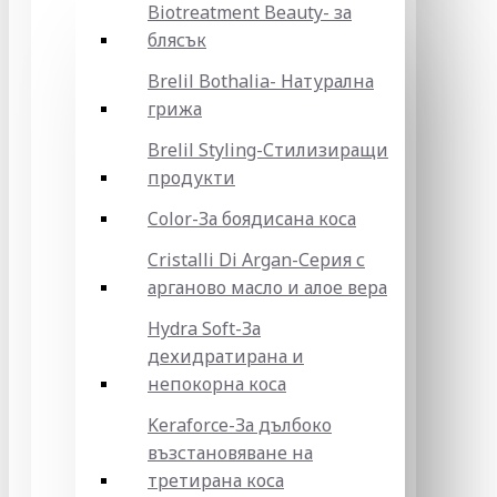
Biotreatment Beauty- за
блясък
Brelil Bothalia- Натурална
грижа
Brelil Styling-Стилизиращи
продукти
Color-За боядисана коса
Cristalli Di Argan-Серия с
арганово масло и алое вера
Hydra Soft-За
дехидратирана и
непокорна коса
Keraforce-За дълбоко
възстановяване на
третирана коса