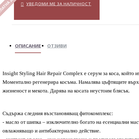
ЛАТНА ДОСТАВКА
УВЕДОМИ МЕ ЗА НАЛИЧНОСТ
ОПИСАНИЕ
ОТЗИВИ
Insight Styling Hair Repair Complex е серум за коса, който
Моментално регенерира косъма. Намалява цъфтящите върхо
жизненост и мекота. Дарява на косата неустоим блясък.
Съдържа следния възстановяващ фитокомплекс:
- масло от шипка – изключително богато на есенциални мас
овлажняващо и антибактериално действие.