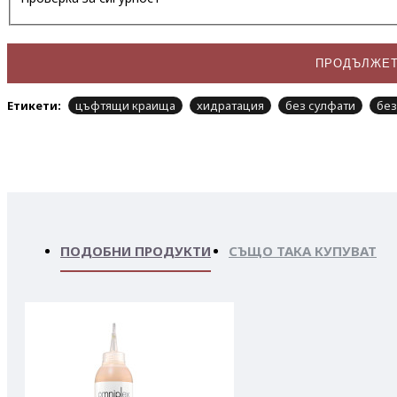
ПРОДЪЛЖЕ
Етикети:
цъфтящи краища
хидратация
без сулфати
без
ПОДОБНИ ПРОДУКТИ
СЪЩО ТАКА КУПУВАТ