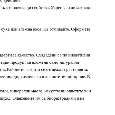
о действие.
и възстановяващи свойства. Укрепва и овлажнява
 суха или влажна коса. Не отмивайте. Оформете
дарти за качество. Създадени са по иновативни
и един продукт са вложени само натурални
та. Районите, в които се отглеждат растенията,
 пестициди, химически или синтетични торове. В
кони, минерални масла, изкуствени оцветители и
изход. Опаковките им са биоразградими и не