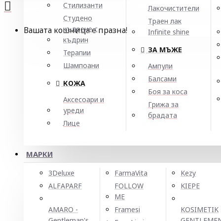
Стилизанти
Лакочистители
Студено
Траен лак
къдрене с
Вашата кошница е празна!
Infinite shine
къдрин
ЗА МЪЖЕ
Терапии
Шампоани
Ампули
Балсами
КОЖА
Боя за коса
Аксесоари и
Грижа за
уреди
брадата
Лице
МАРКИ
3Deluxe
FarmaVita
Kezy
ALFAPARF
FOLLOW
KIEPE
ME
AMARO -
Framesi
KOSIMETIK
Gentleman's
GENTLEME