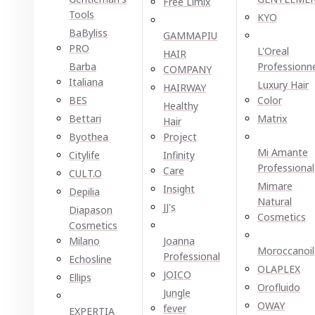
Free Limix
Tools
KYO
BaByliss
GAMMAPIU
PRO
L'Oreal
HAIR
Barba
Professionn
COMPANY
Italiana
Luxury Hair
HAIRWAY
BES
Color
Healthy
Bettari
Matrix
Hair
Byothea
Project
Mi Amante
Citylife
Infinity
Professional
Care
CULT.O
Mimare
Insight
Depilia
Natural
JJ's
Diapason
Cosmetics
Cosmetics
Milano
Joanna
Moroccanoil
Professional
Echosline
OLAPLEX
JOICO
Ellірѕ
Orofluido
Jungle
OWAY
fever
EXPERTIA