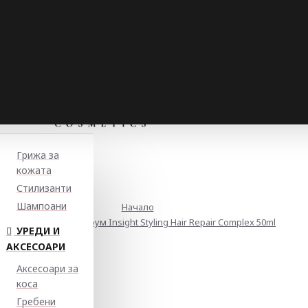
Грижа за
кожата
Стилизанти
Шампоани
Начало
Възстановяващ серум Insight Styling Hair Repair Complex 50ml
УРЕДИ И
АКСЕСОАРИ
Аксесоари за
коса
Гребени