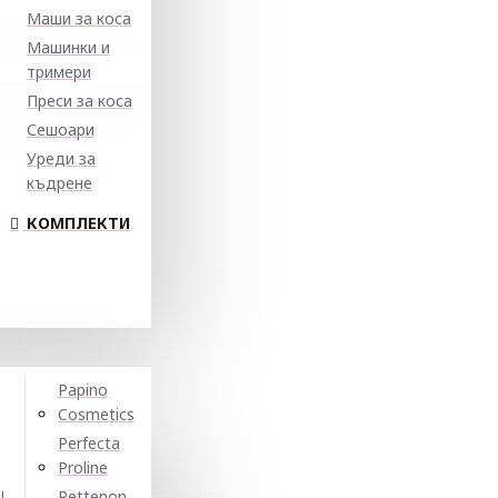
Маши за коса
Машинки и
тримери
Преси за коса
Сешоари
Уреди за
къдрене
КОМПЛЕКТИ
Papino
Cosmetics
Perfecta
Proline
N
Pettenon