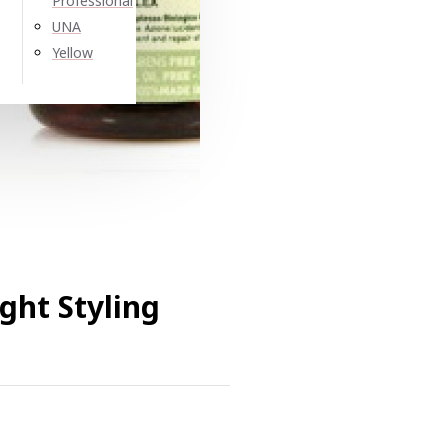
Professional
UNA
Yellow
ht Styling