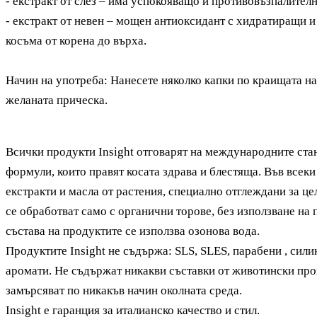
- екстракт от слез – има успокояващо и противовъзпалителн
- екстракт от невен – мощен антиоксидант с хидратиращи 
косъма от корена до върха.
Начин на употреба: Нанесете няколко капки по краищата на
желаната прическа.
Всички продукти Insight отговарят на международните стан
формули, които правят косата здрава и блестяща. Във всек
екстракти и масла от растения, специално отглеждани за цел
се обработват само с органични торове, без използване на
състава на продуктите се използва озонова вода.
Продуктите Insight не съдържа: SLS, SLES, парабени , сили
аромати. Не съдържат никакви съставки от животински про
замърсяват по никакъв начин околната среда.
Insight е гаранция за италианско качество и стил.