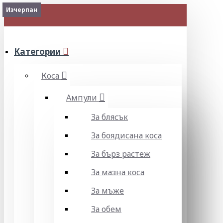
Изчерпан
Изчерпан
Изчерпан
МЕНЮ
Категории
Коса
Ампули
За блясък
За боядисана коса
За бърз растеж
За мазна коса
За мъже
За обем