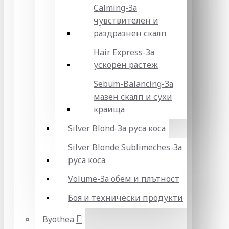
Calming-За
чувствителен и
раздразнен скалп
Hair Express-За
ускорен растеж
Sebum-Balancing-За
мазен скалп и сухи
краища
Silver Blond-За руса коса
Silver Blonde Sublіmeches-За
руса коса
Volume-За обем и плътност
Боя и технически продукти
Byothea