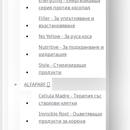
Energizing - Енергизираща
серия против косопад
Filler - За уплътняване и
възстановяване
No Yellow - За руса коса
Nutritive - За подхранване и
хидратация
Style - Стилизиращи
продукти
ALFAPARF
Cellula Madre - Терапия със
стволови клетки
Invisible Root - Оцветяващи
продукти за корени