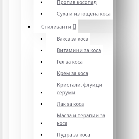
Против косопад
Суха и изтощена коса
Стилизанти
Вакса за коса
Витамини за коса
Гел за коса
Крем за коса
Кристали, флуиди,
серуми
Лак за коса
Масла и терапии за
коса
Пудра за коса