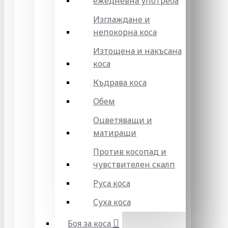
ежедневна употреба
Изглаждане и
непокорна коса
Изтощена и накъсана
коса
Къдрава коса
Обем
Оцветяващи и
матиращи
Против косопад и
чувствителен скалп
Руса коса
Суха коса
Боя за коса