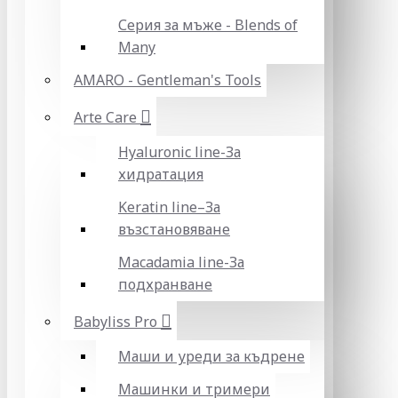
Серия за мъже - Blends of
Many
AMARO - Gentleman's Tools
Arte Care
Hyaluronic line-За
хидратация
Keratin line–За
възстановяване
Macadamia line-За
подхранване
Babyliss Pro
Маши и уреди за къдрене
Машинки и тримери