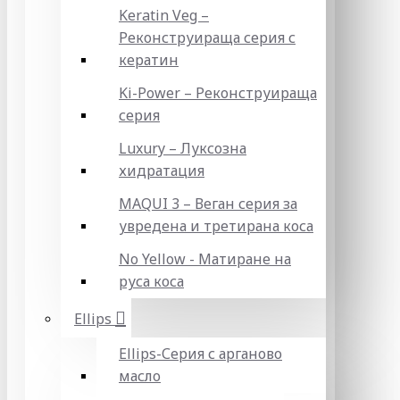
Keratin Veg –
Реконструираща серия с
кератин
Ki-Power – Реконструираща
серия
Luxury – Луксозна
хидратация
MAQUI 3 – Веган серия за
увредена и третирана коса
No Yellow - Матиране на
руса коса
Ellips
Ellips-Серия с арганово
масло