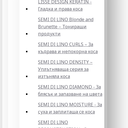
LISSE DESIGN KERATIN -
Гладка и права коса
SEMI DI LINO Blonde and
Brunette – Тониращи
продукти
SEMI DI LINO CURLS – За
къдрава и непокорна коса
SEMI DI LINO DENSITY –
Уплътняваща серия за
изтъняла коса
SEMI DI LINO DIAMOND - За
блясък и запазване на цвета
SEMI DI LINO MOISTURE - За
суха и заплитаща се коса
SEMI DI LINO