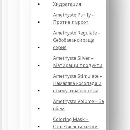
Хидратация
Amethyste Purify –
Против пърхот
Amethyste Regulate –
Себобалансираща
серия
Amethyste Silver –
Матиращи продукти
Amethyste Stimulate –
Намалява косопада и
стимулира растежа
Amethyste Volume – За
обем
Coloring Mask –
Оцветяващи маски