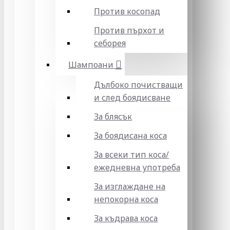
Против косопад
Против пърхот и
себорея
Шампоани
Дълбоко почистващи
и след боядисване
За блясък
За боядисана коса
За всеки тип коса/
ежедневна употреба
За изглаждане на
непокорна коса
За къдрава коса