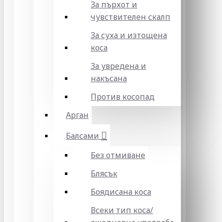
За пърхот и
чувствителен скалп
За суха и изтощена
коса
За увредена и
накъсана
Против косопад
Арган
Балсами
Без отмиване
Блясък
Боядисана коса
Всеки тип коса/