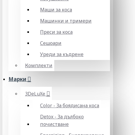
Маши за коса
Машинки и тримери
Преси за коса
Сешоари
Уреди за къдрене
Комплекти
Марки
3DeLuXe
Color - За боядисана коса
Detox - За дълбоко
почистване