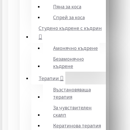
Пяна за коса
Спрей за коса
Студено къдрене с къдрин
Амонячно къдрене
Безамонячно
къдрене
Терапии
Възстановяваща
терапия
За чувствителен
скалп
Кератинова терапия