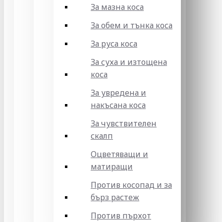
За мазна коса
За обем и тънка коса
За руса коса
За суха и изтощена
коса
За увредена и
накъсана коса
За чувствителен
скалп
Оцветяващи и
матиращи
Против косопад и за
бърз растеж
Против пърхот