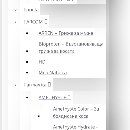
Fanola
FARCOM
ARREN – Грижа за мъже
Bioproten – Възстановяваща
грижа за косата
HD
Mea Natutra
FarmaVita
AMETHYSTE
Amethyste Color – За
боядисана коса
Amethyste Hydrate –