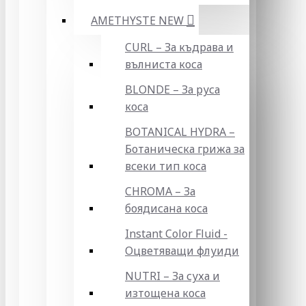
AMETHYSTE NEW
CURL – За къдрава и
вълниста коса
BLONDE – За руса
коса
BOTANICAL HYDRA –
Ботаническа грижа за
всеки тип коса
CHROMA – За
боядисана коса
Instant Color Fluid -
Оцветяващи флуиди
NUTRI – За суха и
изтощена коса