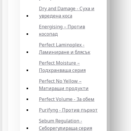
Dry and Damage - Суха и
увредена коса
Energising – Против
косопад
Perfect Laminoplex -
Ламиниране и блясък
Perfect Moisture –
Подхранваща серия
Perfect No Yellow –
Матиращи продукти
Perfect Volume - За обем
Purifyng - Против пърхот
Sebum Regulation -
Себорегулираща серия