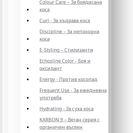
Colour Care – За боядисана
коса
Curl - За къдрава коса
Discipline – За непокорна
коса
E-Styling – Стилизанти
Echosline Color - Боя и
оксидант
Energy - Против косопад
Frequent Use - За ежедневна
употреба
Hydrating - За суха коса
KARBON 9 – Веган серия с
органичен въглен