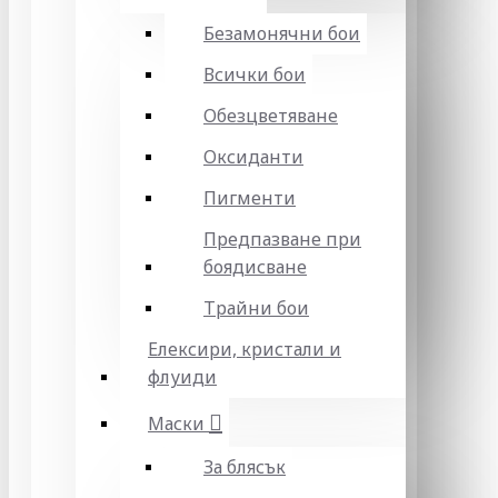
Безамонячни бои
Всички бои
Обезцветяване
Оксиданти
Пигменти
Предпазване при
боядисване
Трайни бои
Елексири, кристали и
флуиди
Маски
За блясък