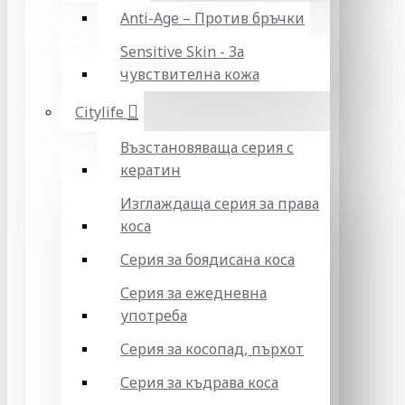
Anti-Age – Против бръчки
Sensitive Skin - За
чувствителна кожа
Citylife
Възстановяваща серия с
кератин
Изглаждаща серия за права
коса
Серия за боядисана коса
Серия за ежедневна
употреба
Серия за косопад, пърхот
Серия за къдрава коса