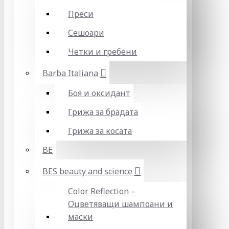
Преси
Сешоари
Четки и гребени
Barba Italiana
Боя и оксидант
Грижа за брадата
Грижа за косата
BE
BES beauty and science
Color Reflection –
Оцветяващи шампоани и
маски