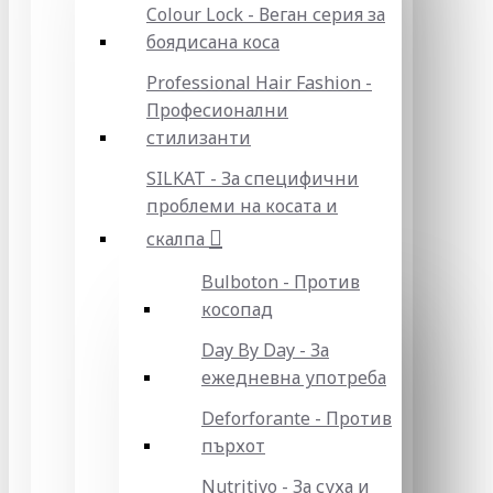
Colour Lock - Веган серия за
боядисана коса
Professional Hair Fashion -
Професионални
стилизанти
SILKAT - За специфични
проблеми на косата и
скалпа
Bulboton - Против
косопад
Day By Day - За
ежедневна употреба
Deforforante - Против
пърхот
Nutritivo - За суха и