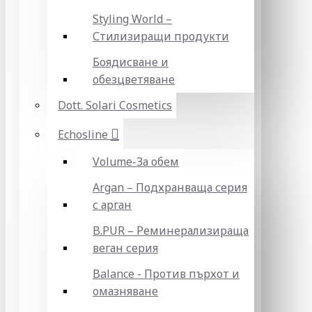
Styling World –
Стилизиращи продукти
Боядисване и
обезцветяване
Dott. Solari Cosmetics
Echosline
Volume-За обем
Argan – Подхранваща серия
с арган
B.PUR – Реминерализираща
веган серия
Balance - Против пърхот и
омазняване