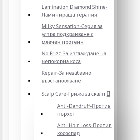
Lamination Diamond Shine-
Ламинираща терапия
Milky Sensation-Серия за
ултра подхранване с
млечен протеин
No Frizz-За изглаждане на
непокорна коса
Repair-За незабавно
възстановяване
Scalp Care-Грижа за скалп
Anti-Dandruff-Против
пърхот
Anti-Hair Loss-Против
кососпад