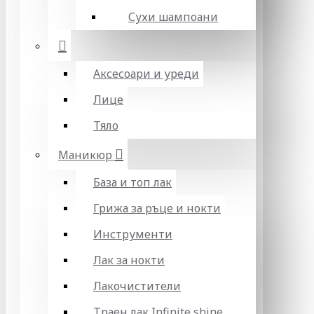
Сухи шампоани
Аксесоари и уреди
Лице
Тяло
Маникюр
База и топ лак
Грижа за ръце и нокти
Инструменти
Лак за нокти
Лакочистители
Траен лак Infinite shine