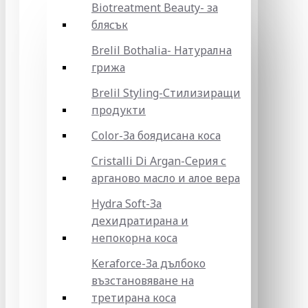
Biotreatment Beauty- за
блясък
Brelil Bothalia- Натурална
грижа
Brelil Styling-Стилизиращи
продукти
Color-За боядисана коса
Cristalli Di Argan-Серия с
арганово масло и алое вера
Hydra Soft-За
дехидратирана и
непокорна коса
Keraforce-За дълбоко
възстановяване на
третирана коса