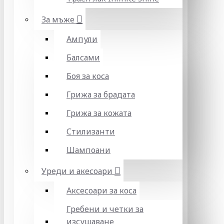
За мъже
Ампули
Балсами
Боя за коса
Грижа за брадата
Грижа за кожата
Стилизанти
Шампоани
Уреди и акесоари
Аксесоари за коса
Гребени и четки за
изсушаване