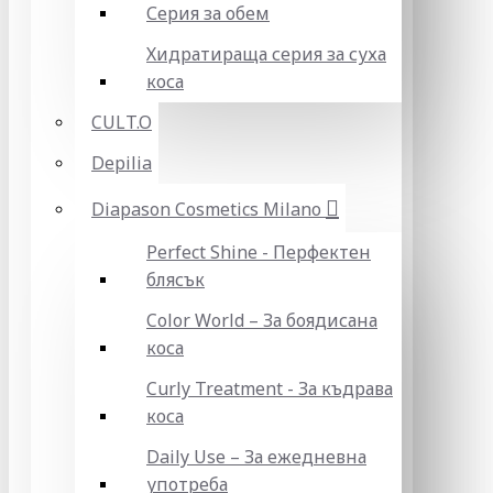
Серия за обем
Хидратираща серия за суха
коса
CULT.O
Depilia
Diapason Cosmetics Milano
Perfect Shine - Перфектен
блясък
Color World – За боядисана
коса
Curly Treatment - За къдрава
коса
Daily Use – За ежедневна
употреба