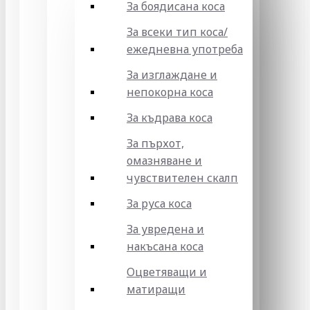
За боядисана коса
За всеки тип коса/
ежедневна употреба
За изглаждане и
непокорна коса
За къдрава коса
За пърхот,
омазняване и
чувствителен скалп
За руса коса
За увредена и
накъсана коса
Оцветяващи и
матиращи