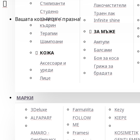
Стилизанти
Лакочистители
Студено
Траен лак
къдрене с
Вашата кошница е празна!
Infinite shine
къдрин
ЗА МЪЖЕ
Терапии
Шампоани
Ампули
Балсами
КОЖА
Боя за коса
Аксесоари и
Грижа за
уреди
брадата
Лице
МАРКИ
3Deluxe
FarmaVita
Kezy
ALFAPARF
FOLLOW
KIEPE
ME
AMARO -
Framesi
KOSIMETIK
Gentleman's
GENTLEME