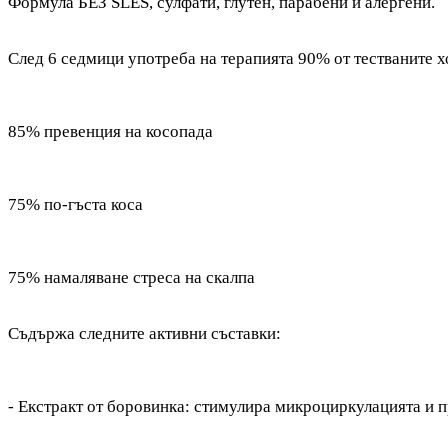
Формула БЕЗ SLES, сулфати, глутен, парабени и алергени.
След 6 седмици употреба на терапията 90% от тестваните х
85% превенция на косопада
75% по-гъста коса
75% намаляване стреса на скалпа
Съдържа следните активни съставки:
- Екстракт от боровинка: стимулира микроциркулацията и 