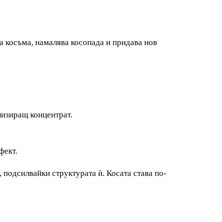
ва косъма, намалява косопада и придава нов
лизиращ концентрат.
фект.
 подсилвайки структурата ѝ. Косата става по-