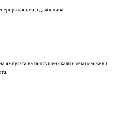
генерира косъма в дълбочина
на ампулата на подсушен скалп с леки масажни
ата.