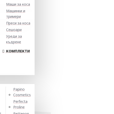
Маши за коса
Машинки и
тримери
Преси за коса
Сешоари
Уреди за
къдрене
КОМПЛЕКТИ
Papino
Cosmetics
Perfecta
Proline
N
Pettenon