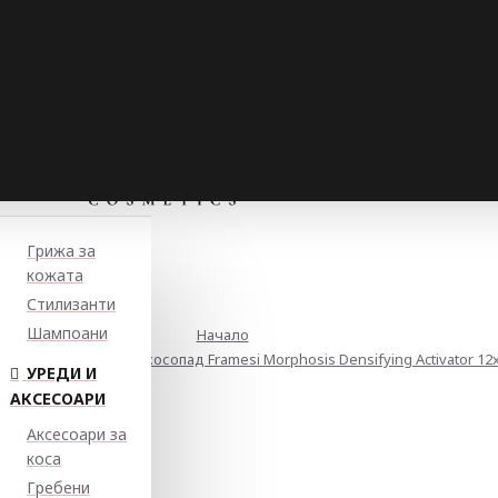
Грижа за
кожата
Стилизанти
Шампоани
Начало
аща терапия против косопад Framesi Morphosis Densifying Activator 12
УРЕДИ И
АКСЕСОАРИ
Аксесоари за
коса
Гребени