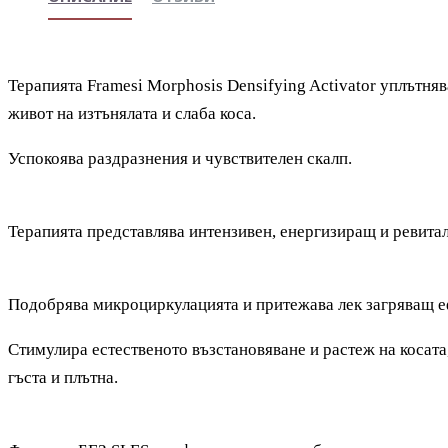
Терапията Framesi Morphosis Densifying Activator уплътня
живот на изтънялата и слаба коса.
Успокоява раздразнения и чувствителен скалп.
Терапията представлява интензивен, енергизиращ и ревита
Подобрява микроциркулацията и притежава лек загряващ е
Стимулира естественото възстановяване и растеж на косата,
гъста и плътна.