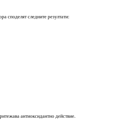
ора споделят следните резултати:
притежава антиоксидантно действие.