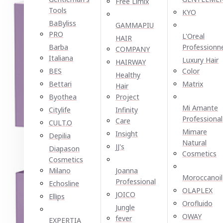
Free Limix
Tools
KYO
BaByliss
GAMMAPIU
PRO
L'Oreal
HAIR
Barba
Professionn
COMPANY
Italiana
Luxury Hair
HAIRWAY
BES
Color
Healthy
Bettari
Matrix
Hair
Byothea
Project
Mi Amante
Citylife
Infinity
Professional
Care
CULT.O
Mimare
Insight
Depilia
Natural
JJ's
Diapason
Cosmetics
Cosmetics
Milano
Joanna
Moroccanoil
Professional
Echosline
OLAPLEX
JOICO
Ellірѕ
Orofluido
Jungle
OWAY
fever
EXPERTIA