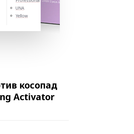
Professional
UNA
Yellow
тив косопад
ng Activator