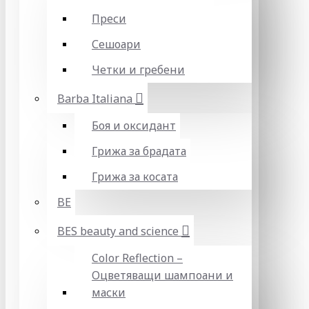
Преси
Сешоари
Четки и гребени
Barba Italiana
Боя и оксидант
Грижа за брадата
Грижа за косата
BE
BES beauty and science
Color Reflection –
Оцветяващи шампоани и
маски