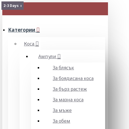
Изчерпан
2-3 Days
Изчерпан
2-3 Days
МЕНЮ
Категории
Коса
Ампули
За блясък
За боядисана коса
За бърз растеж
За мазна коса
За мъже
За обем