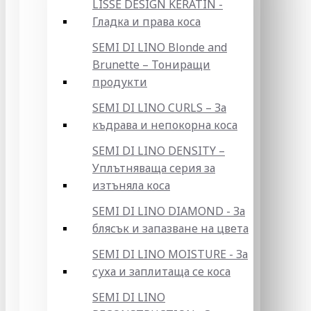
LISSE DESIGN KERATIN -
Гладка и права коса
SEMI DI LINO Blonde and
Brunette – Тониращи
продукти
SEMI DI LINO CURLS – За
къдрава и непокорна коса
SEMI DI LINO DENSITY –
Уплътняваща серия за
изтъняла коса
SEMI DI LINO DIAMOND - За
блясък и запазване на цвета
SEMI DI LINO MOISTURE - За
суха и заплитаща се коса
SEMI DI LINO