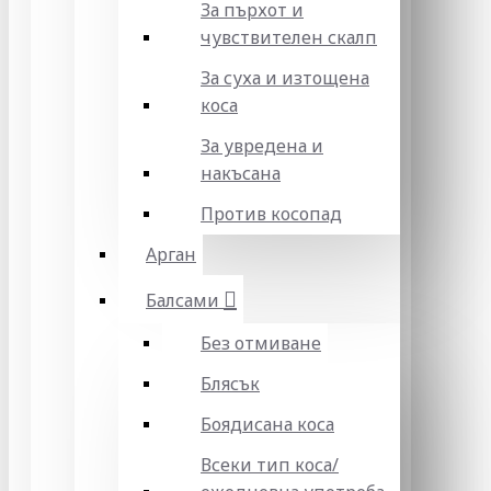
За пърхот и
чувствителен скалп
За суха и изтощена
коса
За увредена и
накъсана
Против косопад
Арган
Балсами
Без отмиване
Блясък
Боядисана коса
Всеки тип коса/