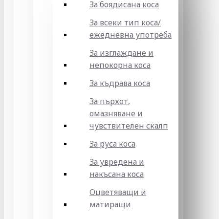
За боядисана коса
За всеки тип коса/
ежедневна употреба
За изглаждане и
непокорна коса
За къдрава коса
За пърхот,
омазняване и
чувствителен скалп
За руса коса
За увредена и
накъсана коса
Оцветяващи и
матиращи