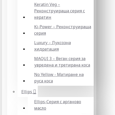
Keratin Veg –
Реконструираща серия с
кератин
Ki-Power – Реконструираща
серия
Luxury – Луксозна
хидратация
MAQUI 3 – Веган серия за
увредена и третирана коса
No Yellow - Матиране на
руса коса
Ellips
Ellips-Серия с арганово
масло