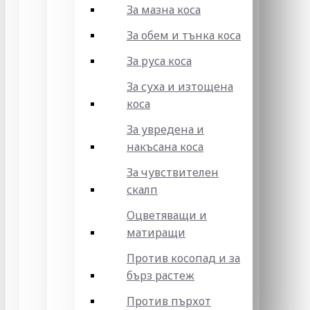
За мазна коса
За обем и тънка коса
За руса коса
За суха и изтощена
коса
За увредена и
накъсана коса
За чувствителен
скалп
Оцветяващи и
матиращи
Против косопад и за
бърз растеж
Против пърхот