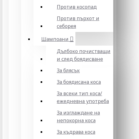
Против косопад
Против пърхот и
себорея
Шампоани
Дълбоко почистващи
и след боядисване
За блясък
За боядисана коса
За всеки тип коса/
ежедневна употреба
За изглаждане на
непокорна коса
За къдрава коса