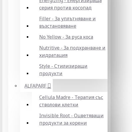
Energizing - Енергизираща
серия против косопад
Filler - За уплътняване и
възстановяване
No Yellow - За руса коса
Nutritive - За подхранване и
хидратация
Style - Стилизиращи
продукти
ALFAPARF
Cellula Madre - Терапия със
стволови клетки
Invisible Root - Оцветяващи
продукти за корени