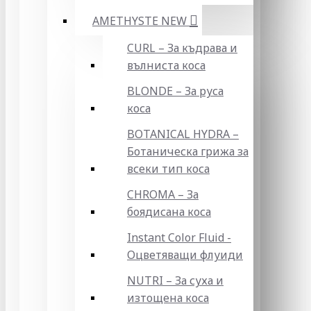
AMETHYSTE NEW
CURL – За къдрава и
вълниста коса
BLONDE – За руса
коса
BOTANICAL HYDRA –
Ботаническа грижа за
всеки тип коса
CHROMA – За
боядисана коса
Instant Color Fluid -
Оцветяващи флуиди
NUTRI – За суха и
изтощена коса