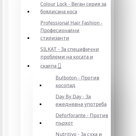
Colour Lock - Веган серия за
боядисана коса
Professional Hair Fashion -
Професионални
стилизанти
SILKAT - За специфични
проблеми на косата и
скалпа
Bulboton - Против
косопад
Day By Day - За
ежедневна употреба
Deforforante - Против
пърхот
Nutritivo - За суха и