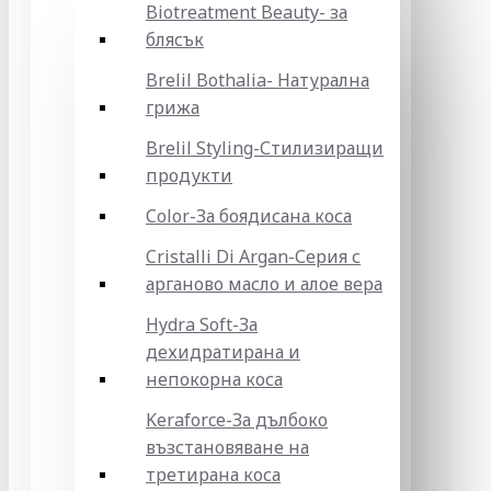
Biotreatment Beauty- за
блясък
Brelil Bothalia- Натурална
грижа
Brelil Styling-Стилизиращи
продукти
Color-За боядисана коса
Cristalli Di Argan-Серия с
арганово масло и алое вера
Hydra Soft-За
дехидратирана и
непокорна коса
Keraforce-За дълбоко
възстановяване на
третирана коса