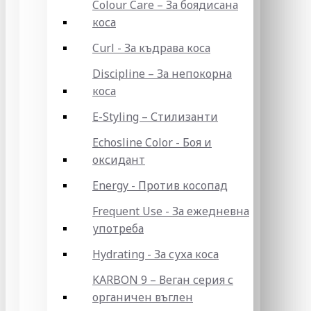
Colour Care – За боядисана
коса
Curl - За къдрава коса
Discipline – За непокорна
коса
E-Styling – Стилизанти
Echosline Color - Боя и
оксидант
Energy - Против косопад
Frequent Use - За ежедневна
употреба
Hydrating - За суха коса
KARBON 9 – Веган серия с
органичен въглен