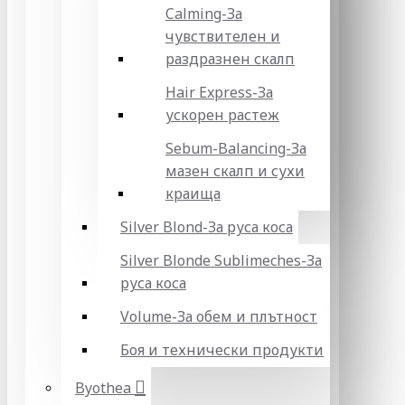
Calming-За
чувствителен и
раздразнен скалп
Hair Express-За
ускорен растеж
Sebum-Balancing-За
мазен скалп и сухи
краища
Silver Blond-За руса коса
Silver Blonde Sublіmeches-За
руса коса
Volume-За обем и плътност
Боя и технически продукти
Byothea