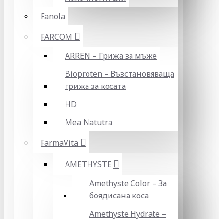
Fanola
FARCOM
ARREN – Грижа за мъже
Bioproten – Възстановяваща
грижа за косата
HD
Mea Natutra
FarmaVita
AMETHYSTE
Amethyste Color – За
боядисана коса
Amethyste Hydrate –