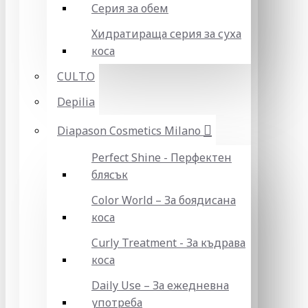
Серия за обем
Хидратираща серия за суха
коса
CULT.O
Depilia
Diapason Cosmetics Milano
Perfect Shine - Перфектен
блясък
Color World – За боядисана
коса
Curly Treatment - За къдрава
коса
Daily Use – За ежедневна
употреба