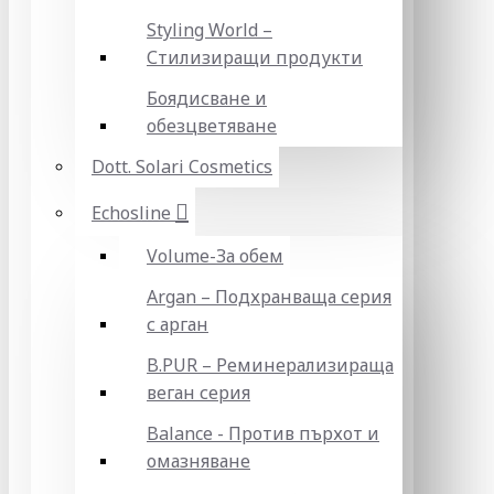
Styling World –
Стилизиращи продукти
Боядисване и
обезцветяване
Dott. Solari Cosmetics
Echosline
Volume-За обем
Argan – Подхранваща серия
с арган
B.PUR – Реминерализираща
веган серия
Balance - Против пърхот и
омазняване