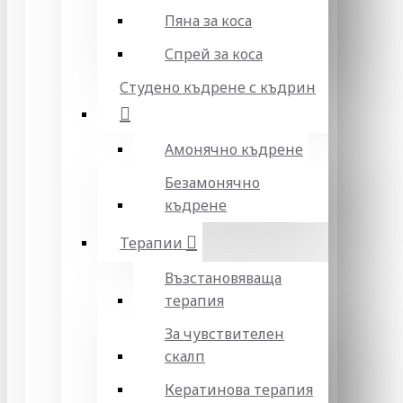
Пяна за коса
Спрей за коса
Студено къдрене с къдрин
Амонячно къдрене
Безамонячно
къдрене
Терапии
Възстановяваща
терапия
За чувствителен
скалп
Кератинова терапия