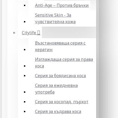
Anti-Age – Против бръчки
Sensitive Skin - За
чувствителна кожа
Citylife
Възстановяваща серия с
кератин
Изглаждаща серия за права
коса
Серия за боядисана коса
Серия за ежедневна
употреба
Серия за косопад, пърхот
Серия за къдрава коса