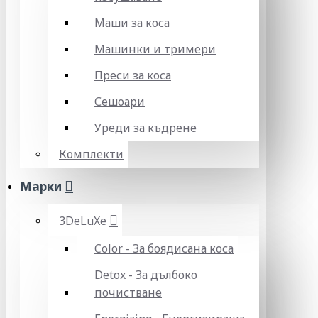
Маши за коса
Машинки и тримери
Преси за коса
Сешоари
Уреди за къдрене
Комплекти
Марки
3DeLuXe
Color - За боядисана коса
Detox - За дълбоко
почистване