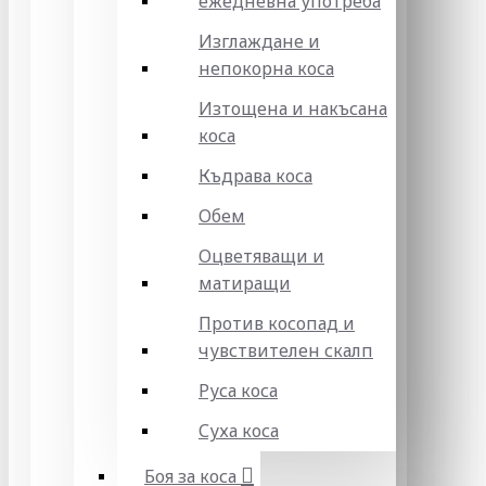
ежедневна употреба
Изглаждане и
непокорна коса
Изтощена и накъсана
коса
Къдрава коса
Обем
Оцветяващи и
матиращи
Против косопад и
чувствителен скалп
Руса коса
Суха коса
Боя за коса