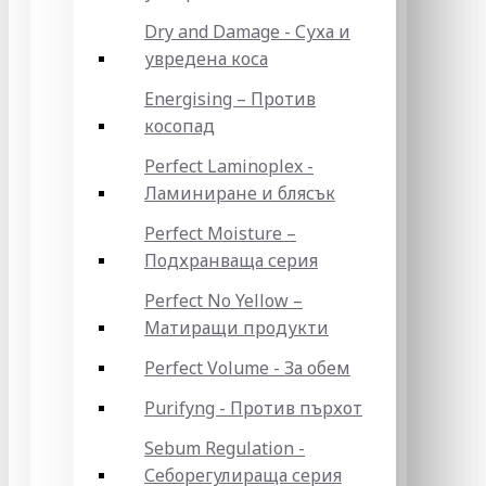
Dry and Damage - Суха и
увредена коса
Energising – Против
косопад
Perfect Laminoplex -
Ламиниране и блясък
Perfect Moisture –
Подхранваща серия
Perfect No Yellow –
Матиращи продукти
Perfect Volume - За обем
Purifyng - Против пърхот
Sebum Regulation -
Себорегулираща серия