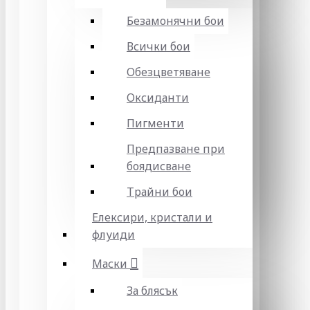
Безамонячни бои
Всички бои
Обезцветяване
Оксиданти
Пигменти
Предпазване при
боядисване
Трайни бои
Елексири, кристали и
флуиди
Маски
За блясък