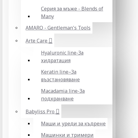
Серия за мъже - Blends of
Many
AMARO - Gentleman's Tools
Arte Care
Hyaluronic line-За
хидратация
Keratin line–За
възстановяване
Macadamia line-За
подхранване
Babyliss Pro
Маши и уреди за къдрене
Машинки и тримери