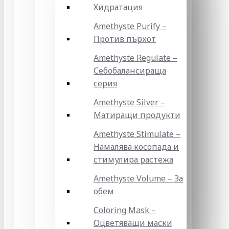
Хидратация
Amethyste Purify –
Против пърхот
Amethyste Regulate –
Себобалансираща
серия
Amethyste Silver –
Матиращи продукти
Amethyste Stimulate –
Намалява косопада и
стимулира растежа
Amethyste Volume – За
обем
Coloring Mask –
Оцветяващи маски