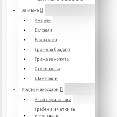
За мъже
Ампули
Балсами
Боя за коса
Грижа за брадата
Грижа за кожата
Стилизанти
Шампоани
Уреди и акесоари
Аксесоари за коса
Гребени и четки за
изсушаване