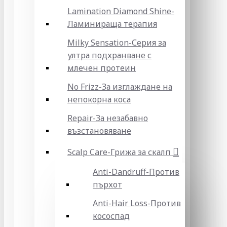
Lamination Diamond Shine-
Ламинираща терапия
Milky Sensation-Серия за
ултра подхранване с
млечен протеин
No Frizz-За изглаждане на
непокорна коса
Repair-За незабавно
възстановяване
Scalp Care-Грижа за скалп
Anti-Dandruff-Против
пърхот
Anti-Hair Loss-Против
кососпад