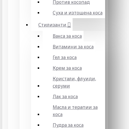
Против косопад
Суха и изтощена коса
Стилизанти
Вакса за коса
Витамини за коса
Гел за коса
Крем за коса
Кристали, флуиди,
серуми
Лак за коса
Масла и терапии за
коса
Пудра за коса