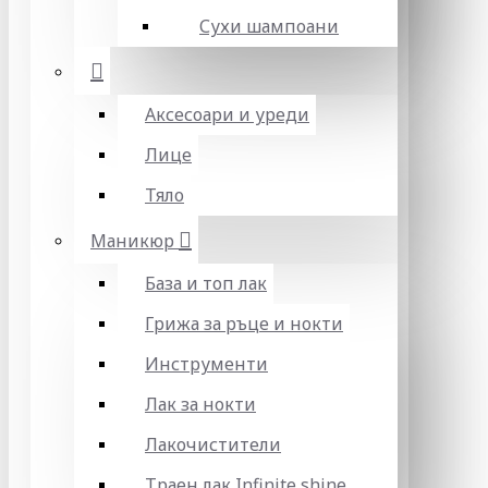
Сухи шампоани
Аксесоари и уреди
Лице
Тяло
Маникюр
База и топ лак
Грижа за ръце и нокти
Инструменти
Лак за нокти
Лакочистители
Траен лак Infinite shine