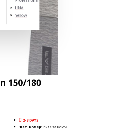
Professional
UNA
Yellow
n 150/180
2-3 DAYS
Кат. номер:
пила за нокти