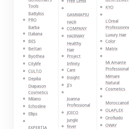
Free Limix
Tools
KYO
BaByliss
GAMMAPIU
PRO
L'Oreal
HAIR
Barba
Professionn
COMPANY
Italiana
Luxury Hair
HAIRWAY
BES
Color
Healthy
Bettari
Matrix
Hair
Byothea
Project
Mi Amante
Citylife
Infinity
Professional
Care
CULT.O
Mimare
Insight
Depilia
Natural
JJ's
Diapason
Cosmetics
Cosmetics
Milano
Joanna
Moroccanoil
Professional
Echosline
OLAPLEX
JOICO
Ellірѕ
Orofluido
Jungle
OWAY
fever
EXPERTIA