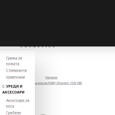
Грижа за
кожата
Стилизанти
Шампоани
Начало
Пила за нокти FABY Shorten 150/180
УРЕДИ И
АКСЕСОАРИ
Аксесоари за
коса
Гребени