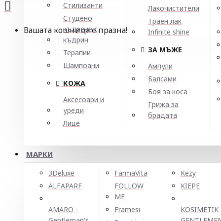
Стилизанти
Лакочистители
Студено
Траен лак
къдрене с
Вашата кошница е празна!
Infinite shine
къдрин
ЗА МЪЖЕ
Терапии
Шампоани
Ампули
Балсами
КОЖА
Боя за коса
Аксесоари и
Грижа за
уреди
брадата
Лице
МАРКИ
3Deluxe
FarmaVita
Kezy
ALFAPARF
FOLLOW
KIEPE
ME
AMARO -
Framesi
KOSIMETIK
Gentleman's
GENTLEME