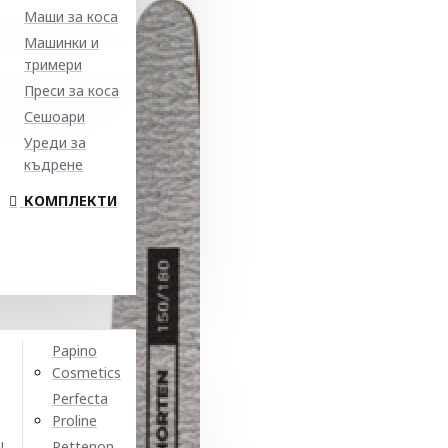
Маши за коса
Машинки и
тримери
Преси за коса
Сешоари
Уреди за
къдрене
КОМПЛЕКТИ
Papino
Cosmetics
Perfecta
Proline
N
Pettenon