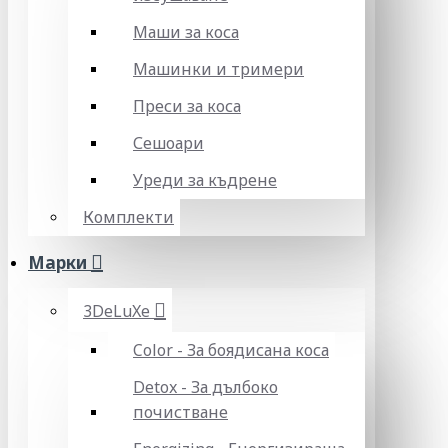
Маши за коса
Машинки и тримери
Преси за коса
Сешоари
Уреди за къдрене
Комплекти
Марки
3DeLuXe
Color - За боядисана коса
Detox - За дълбоко
почистване