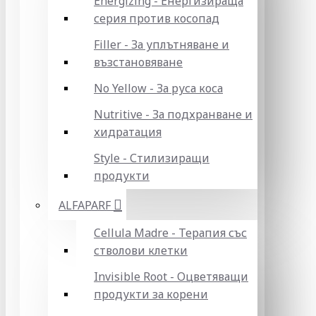
Energizing - Енергизираща
серия против косопад
Filler - За уплътняване и
възстановяване
No Yellow - За руса коса
Nutritive - За подхранване и
хидратация
Style - Стилизиращи
продукти
ALFAPARF
Cellula Madre - Терапия със
стволови клетки
Invisible Root - Оцветяващи
продукти за корени