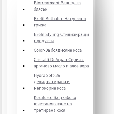
Biotreatment Beauty- за
блясък
Brelil Bothalia- Натурална
грижа
Brelil Styling-Стилизиращи
продукти
Color-За боядисана коса
Cristalli Di Argan-Серия с
арганово масло и алое вера
Hydra Soft-За
дехидратирана и
непокорна коса
Keraforce-За дълбоко
възстановяване на
третирана коса