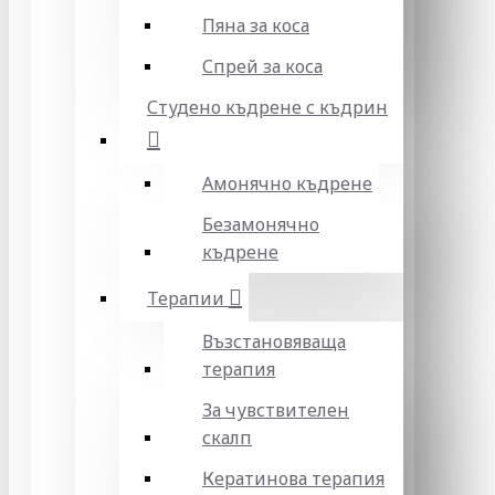
Пяна за коса
Спрей за коса
Студено къдрене с къдрин
Амонячно къдрене
Безамонячно
къдрене
Терапии
Възстановяваща
терапия
За чувствителен
скалп
Кератинова терапия