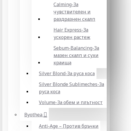
Calming-За
чувствителен и
раздразнен скалп
Hair Express-За
ускорен растеж
Sebum-Balancing-За
мазен скалп и сухи
краища
Silver Blond-За руса коса
Silver Blonde Sublіmeches-За
руса коса
Volume-За обем и плътност
Byothea
Anti-Age – Против бръчки