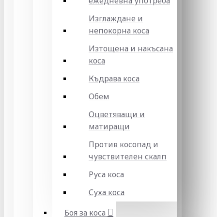
ежедневна употреба
Изглаждане и
непокорна коса
Изтощена и накъсана
коса
Къдрава коса
Обем
Оцветяващи и
матиращи
Против косопад и
чувствителен скалп
Руса коса
Суха коса
Боя за коса