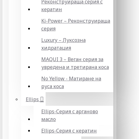
Реконструираща серия с
кератин
Ki-Power – Реконструираща
серия
Luxury – Луксозна
хидратация
MAQUI 3 – Веган серия за
увредена и третирана коса
No Yellow - Матиране на
руса коса
Ellips
Ellips-Серия с арганово
масло
Ellips-Серия с кератин