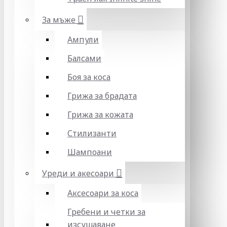
За мъже
Ампули
Балсами
Боя за коса
Грижа за брадата
Грижа за кожата
Стилизанти
Шампоани
Уреди и акесоари
Аксесоари за коса
Гребени и четки за
изсушаване