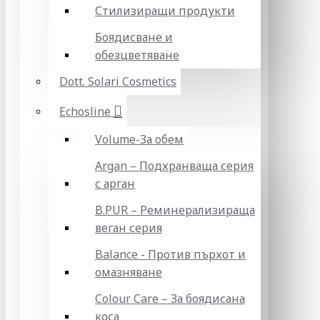
Стилизиращи продукти
Боядисване и
обезцветяване
Dott. Solari Cosmetics
Echosline
Volume-За обем
Argan – Подхранваща серия
с арган
B.PUR – Реминерализираща
веган серия
Balance - Против пърхот и
омазняване
Colour Care – За боядисана
коса