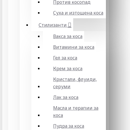
Против косопад
Суха и изтощена коса
Стилизанти
Вакса за коса
Витамини за коса
Гел за коса
Крем за коса
Кристали, флуиди,
серуми
Лак за коса
Масла и терапии за
коса
Пудра за коса