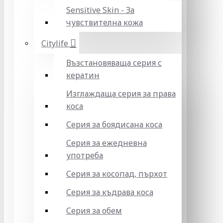
Sensitive Skin - За
чувствителна кожа
Citylife
Възстановяваща серия с
кератин
Изглаждаща серия за права
коса
Серия за боядисана коса
Серия за ежедневна
употреба
Серия за косопад, пърхот
Серия за къдрава коса
Серия за обем