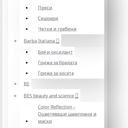
Преси
Сешоари
Четки и гребени
Barba Italiana
Боя и оксидант
Грижа за брадата
Грижа за косата
BE
BES beauty and science
Color Reflection –
Оцветяващи шампоани и
маски