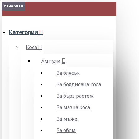
2-3 Days
2-3 Days
2-3 Days
2-3 Days
2-3 Days
Изчерпан
Изчерпан
МЕНЮ
Категории
Коса
Ампули
За блясък
За боядисана коса
За бърз растеж
За мазна коса
За мъже
За обем