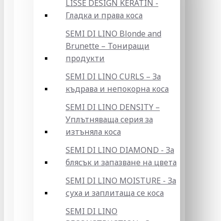
LISSE DESIGN KERATIN -
Гладка и права коса
SEMI DI LINO Blonde and
Brunette – Тониращи
продукти
SEMI DI LINO CURLS – За
къдрава и непокорна коса
SEMI DI LINO DENSITY –
Уплътняваща серия за
изтъняла коса
SEMI DI LINO DIAMOND - За
блясък и запазване на цвета
SEMI DI LINO MOISTURE - За
суха и заплитаща се коса
SEMI DI LINO