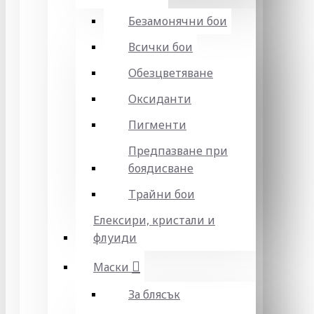
Безамонячни бои
Всички бои
Обезцветяване
Оксиданти
Пигменти
Предпазване при
боядисване
Трайни бои
Елексири, кристали и
флуиди
Маски
За блясък