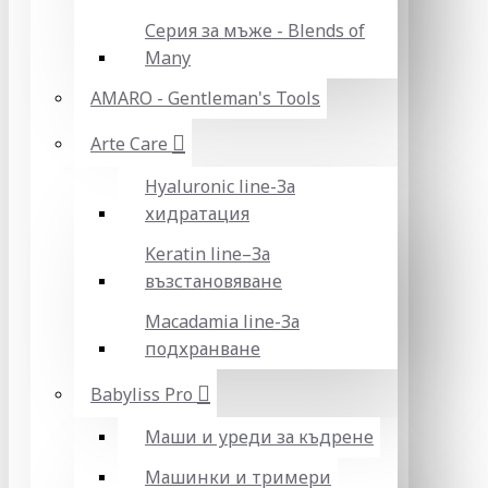
Серия за мъже - Blends of
Many
AMARO - Gentleman's Tools
Arte Care
Hyaluronic line-За
хидратация
Keratin line–За
възстановяване
Macadamia line-За
подхранване
Babyliss Pro
Маши и уреди за къдрене
Машинки и тримери