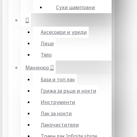
Сухи шампоани
Аксесоари и уреди
Лице
Тяло
Маникюр
База и топ лак
Грижа за ръце и нокти
Инструменти
Лак за нокти
Лакочистители
Траен лак Infinite shine