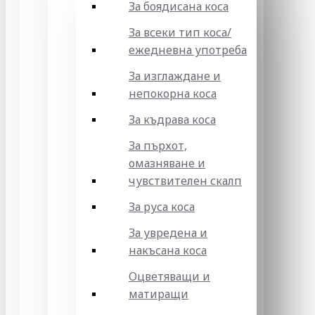
За боядисана коса
За всеки тип коса/
ежедневна употреба
За изглаждане и
непокорна коса
За къдрава коса
За пърхот,
омазняване и
чувствителен скалп
За руса коса
За увредена и
накъсана коса
Оцветяващи и
матиращи