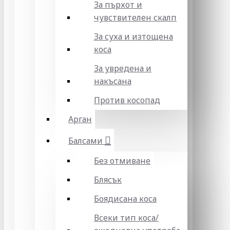
За пърхот и
чувствителен скалп
За суха и изтощена
коса
За увредена и
накъсана
Против косопад
Арган
Балсами
Без отмиване
Блясък
Боядисана коса
Всеки тип коса/