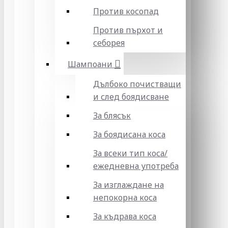
Против косопад
Против пърхот и
себорея
Шампоани
Дълбоко почистващи
и след боядисване
За блясък
За боядисана коса
За всеки тип коса/
ежедневна употреба
За изглаждане на
непокорна коса
За къдрава коса