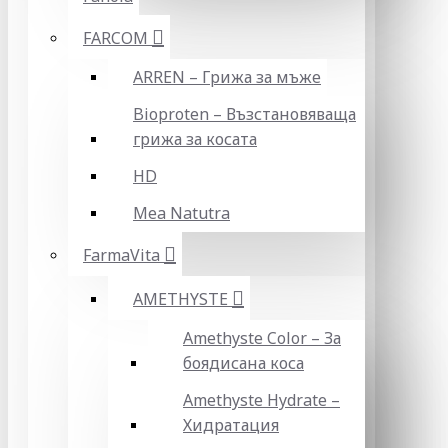
FARCOM
ARREN – Грижа за мъже
Bioproten – Възстановяваща
грижа за косата
HD
Mea Natutra
FarmaVita
AMETHYSTE
Amethyste Color – За
боядисана коса
Amethyste Hydrate –
Хидратация