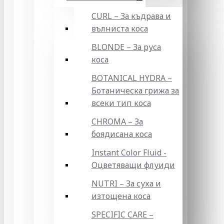
CURL – За къдрава и
вълниста коса
BLONDE – За руса
коса
BOTANICAL HYDRA –
Ботаническа грижа за
всеки тип коса
CHROMA – За
боядисана коса
Instant Color Fluid -
Оцветяващи флуиди
NUTRI – За суха и
изтощена коса
SPECIFIC CARE –