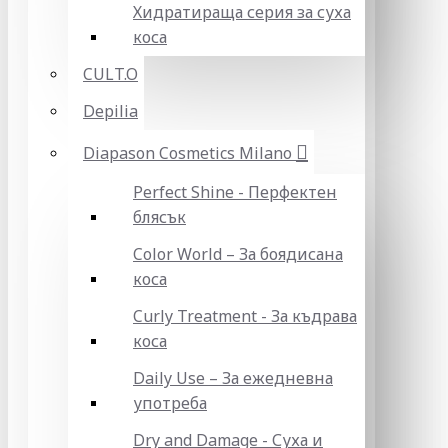
Хидратираща серия за суха
коса
CULT.O
Depilia
Diapason Cosmetics Milano
Perfect Shine - Перфектен
блясък
Color World – За боядисана
коса
Curly Treatment - За къдрава
коса
Daily Use – За ежедневна
употреба
Dry and Damage - Суха и