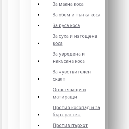
За мазна коса
За обем и тънка коса
За руса коса
За суха и изтощена
коса
За увредена и
накъсана коса
За чувствителен
скалп
Оцветяващи и
матиращи
Против косопад и за
бърз растеж
Против пърхот