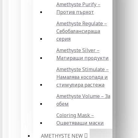
Amethyste Purify –
Против пърхот
Amethyste Regulate –
Себобалансираща
серия
Amethyste Silver –
Матиращи продукти
Amethyste Stimulate –
Намалява косопада и
стимулира растежа
Amethyste Volume – За
обем
Coloring Mask –
Оцветяващи маски
AMETHYSTE NEW