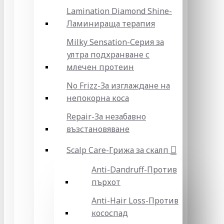
Lamination Diamond Shine-
Ламинираща терапия
Milky Sensation-Серия за
ултра подхранване с
млечен протеин
No Frizz-За изглаждане на
непокорна коса
Repair-За незабавно
възстановяване
Scalp Care-Грижа за скалп
Anti-Dandruff-Против
пърхот
Anti-Hair Loss-Против
кососпад