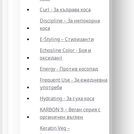
Curl - За къдрава коса
Discipline – За непокорна
коса
E-Styling – Стилизанти
Echosline Color - Боя и
оксидант
Energy - Против косопад
Frequent Use - За ежедневна
употреба
Hydrating - За суха коса
KARBON 9 – Веган серия с
органичен въглен
Keratin Veg –