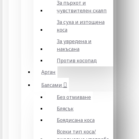
За пърхот и
чувствителен скалп
За суха и изтощена
коса
За увредена и
накъсана
Против косопад
Арган
Балсами
Без отмиване
Блясък
Боядисана коса
Всеки тип коса/