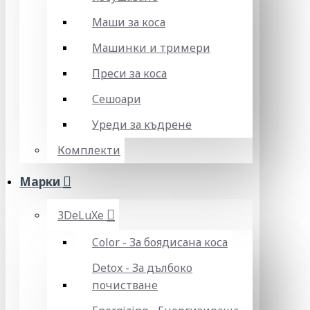
Маши за коса
Машинки и тримери
Преси за коса
Сешоари
Уреди за къдрене
Комплекти
Марки
3DeLuXe
Color - За боядисана коса
Detox - За дълбоко
почистване