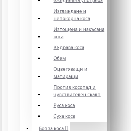
ежедневна употреба
Изглаждане и
непокорна коса
Изтощена и накъсана
коса
Къдрава коса
Обем
Оцветяващи и
матиращи
Против косопад и
чувствителен скалп
Руса коса
Суха коса
Боя за коса