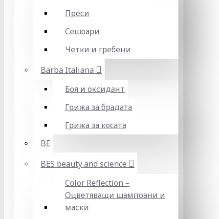
Преси
Сешоари
Четки и гребени
Barba Italiana
Боя и оксидант
Грижа за брадата
Грижа за косата
BE
BES beauty and science
Color Reflection –
Оцветяващи шампоани и
маски