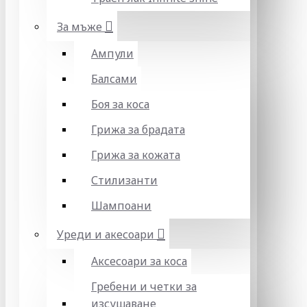
За мъже
Ампули
Балсами
Боя за коса
Грижа за брадата
Грижа за кожата
Стилизанти
Шампоани
Уреди и акесоари
Аксесоари за коса
Гребени и четки за
изсушаване