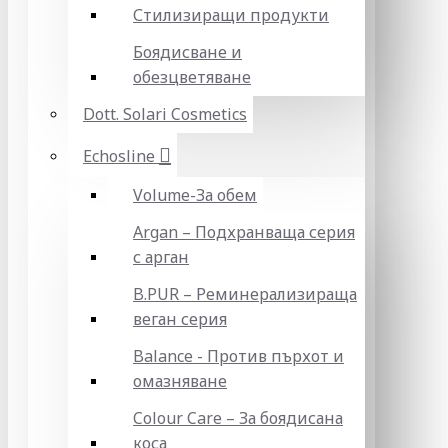
Стилизиращи продукти
Боядисване и
обезцветяване
Dott. Solari Cosmetics
Echosline
Volume-За обем
Argan – Подхранваща серия
с арган
B.PUR – Реминерализираща
веган серия
Balance - Против пърхот и
омазняване
Colour Care – За боядисана
коса