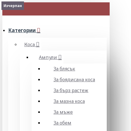
Изчерпан
МЕНЮ
Категории
Коса
Ампули
За блясък
За боядисана коса
За бърз растеж
За мазна коса
За мъже
За обем