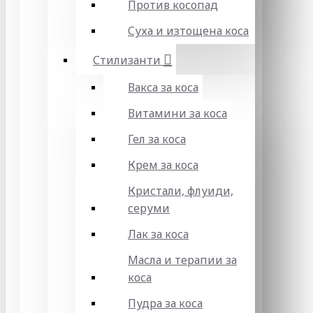
Против косопад
Суха и изтощена коса
Стилизанти
Вакса за коса
Витамини за коса
Гел за коса
Крем за коса
Кристали, флуиди,
серуми
Лак за коса
Масла и терапии за
коса
Пудра за коса