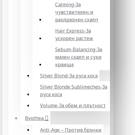
Calming-За
чувствителен и
раздразнен скалп
Hair Express-За
ускорен растеж
Sebum-Balancing-За
мазен скалп и сухи
краища
Silver Blond-За руса коса
Silver Blonde Sublіmeches-За
руса коса
Volume-За обем и плътност
Byothea
Anti-Age – Против бръчки