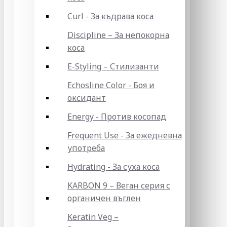
Curl - За къдрава коса
Discipline – За непокорна
коса
E-Styling – Стилизанти
Echosline Color - Боя и
оксидант
Energy - Против косопад
Frequent Use - За ежедневна
употреба
Hydrating - За суха коса
KARBON 9 – Веган серия с
органичен въглен
Keratin Veg –