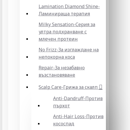
Lamination Diamond Shine-
Ламинираща терапия
Milky Sensation-Серия за
ултра подхранване с
млечен протеин
No Frizz-За изглаждане на
непокорна коса
Repair-За незабавно
възстановяване
Scalp Care-Грижа за скалп
Anti-Dandruff-Против
пърхот
Anti-Hair Loss-Против
кососпад