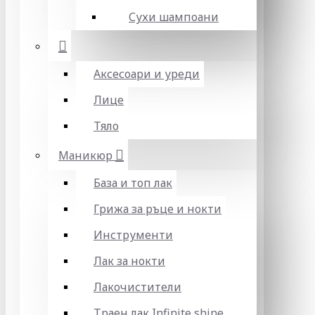
Сухи шампоани
Аксесоари и уреди
Лице
Тяло
Маникюр
База и топ лак
Грижа за ръце и нокти
Инструменти
Лак за нокти
Лакочистители
Траен лак Infinite shine