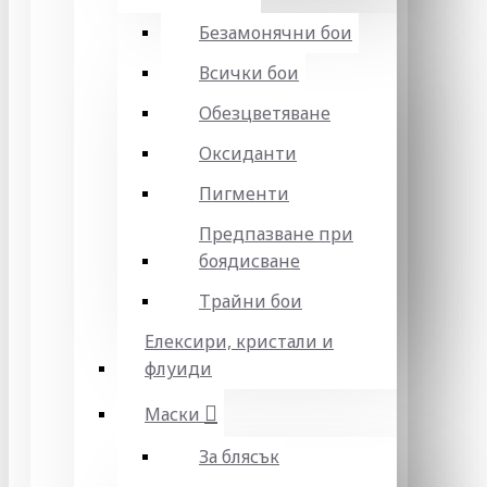
Безамонячни бои
Всички бои
Обезцветяване
Оксиданти
Пигменти
Предпазване при
боядисване
Трайни бои
Елексири, кристали и
флуиди
Маски
За блясък