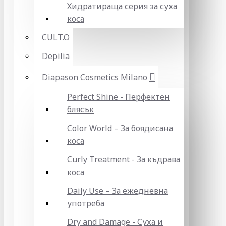
Хидратираща серия за суха
коса
CULT.O
Depilia
Diapason Cosmetics Milano
Perfect Shine - Перфектен
блясък
Color World – За боядисана
коса
Curly Treatment - За къдрава
коса
Daily Use – За ежедневна
употреба
Dry and Damage - Суха и