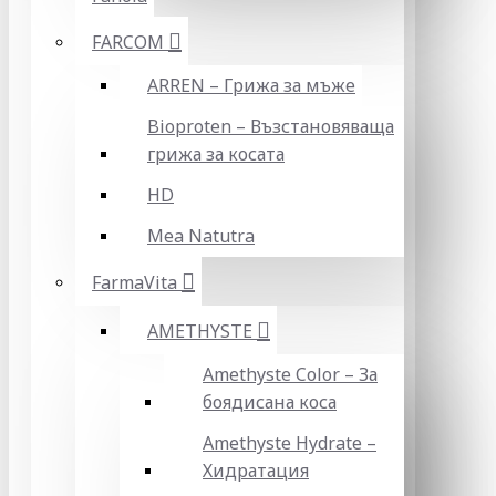
FARCOM
ARREN – Грижа за мъже
Bioproten – Възстановяваща
грижа за косата
HD
Mea Natutra
FarmaVita
AMETHYSTE
Amethyste Color – За
боядисана коса
Amethyste Hydrate –
Хидратация