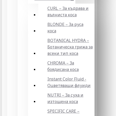
CURL – За къдрава и
вълниста коса
BLONDE – За руса
коса
BOTANICAL HYDRA –
Ботаническа грижа за
всеки тип коса
CHROMA – За
боядисана коса
Instant Color Fluid -
Оцветяващи флуиди
NUTRI – За суха и
изтощена коса
SPECIFIC CARE –