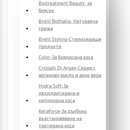
Biotreatment Beauty- за
блясък
Brelil Bothalia- Натурална
грижа
Brelil Styling-Стилизиращи
продукти
Color-За боядисана коса
Cristalli Di Argan-Серия с
арганово масло и алое вера
Hydra Soft-За
дехидратирана и
непокорна коса
Keraforce-За дълбоко
възстановяване на
третирана коса