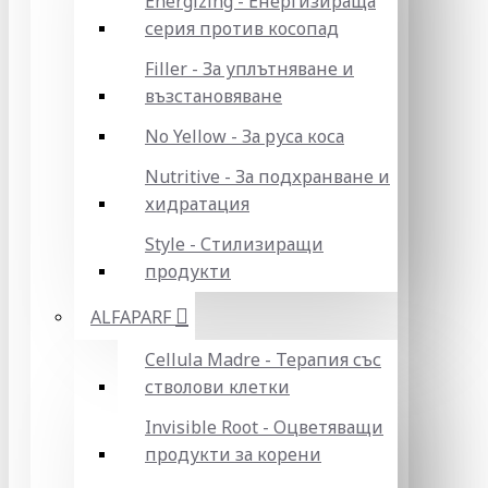
Energizing - Енергизираща
серия против косопад
Filler - За уплътняване и
възстановяване
No Yellow - За руса коса
Nutritive - За подхранване и
хидратация
Style - Стилизиращи
продукти
ALFAPARF
Cellula Madre - Терапия със
стволови клетки
Invisible Root - Оцветяващи
продукти за корени