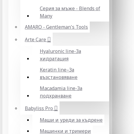
Серия за мъже - Blends of
Many
AMARO - Gentleman's Tools
Arte Care
Hyaluronic line-За
хидратация
Keratin line–За
възстановяване
Macadamia line-За
подхранване
Babyliss Pro
Маши и уреди за къдрене
Машинки и тримери