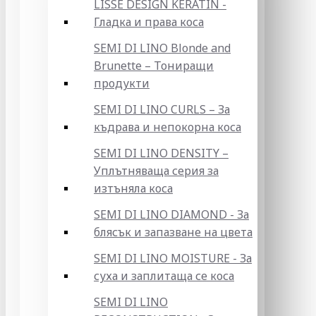
LISSE DESIGN KERATIN -
Гладка и права коса
SEMI DI LINO Blonde and
Brunette – Тониращи
продукти
SEMI DI LINO CURLS – За
къдрава и непокорна коса
SEMI DI LINO DENSITY –
Уплътняваща серия за
изтъняла коса
SEMI DI LINO DIAMOND - За
блясък и запазване на цвета
SEMI DI LINO MOISTURE - За
суха и заплитаща се коса
SEMI DI LINO