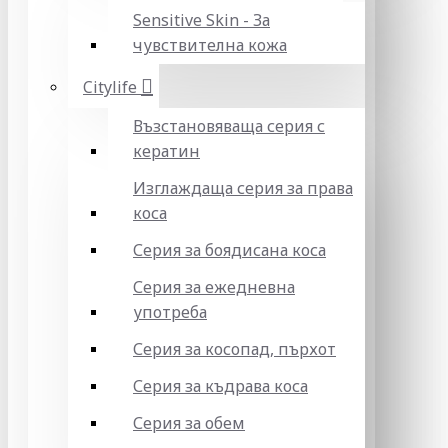
Sensitive Skin - За
чувствителна кожа
Citylife
Възстановяваща серия с
кератин
Изглаждаща серия за права
коса
Серия за боядисана коса
Серия за ежедневна
употреба
Серия за косопад, пърхот
Серия за къдрава коса
Серия за обем