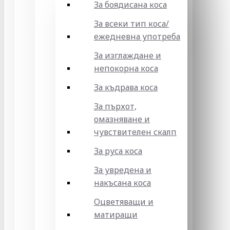
За боядисана коса
За всеки тип коса/
ежедневна употреба
За изглаждане и
непокорна коса
За къдрава коса
За пърхот,
омазняване и
чувствителен скалп
За руса коса
За увредена и
накъсана коса
Оцветяващи и
матиращи