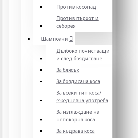
Против косопад
Против пърхот и
себорея
Шампоани
Дълбоко почистващи
и след боядисване
За блясък
За боядисана коса
За всеки тип коса/
ежедневна употреба
За изглаждане на
непокорна коса
За къдрава коса