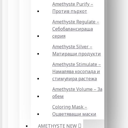
Amethyste Purify –
Против пърхот
Amethyste Regulate –
Себобалансираща
серия
Amethyste Silver –
Матиращи продукти
Amethyste Stimulate –
Намалява косопада и
стимулира растежа
Amethyste Volume – За
обем
Coloring Mask –
Оцветяващи маски
AMETHYSTE NEW