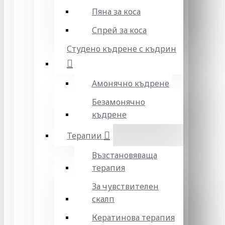
Пяна за коса
Спрей за коса
Студено къдрене с къдрин
Амонячно къдрене
Безамонячно
къдрене
Терапии
Възстановяваща
терапия
За чувствителен
скалп
Кератинова терапия