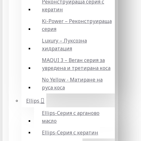
Реконструираща серия с
кератин
Ki-Power – Реконструираща
серия
Luxury – Луксозна
хидратация
MAQUI 3 – Веган серия за
увредена и третирана коса
No Yellow - Матиране на
руса коса
Ellips
Ellips-Серия с арганово
масло
Ellips-Серия с кератин