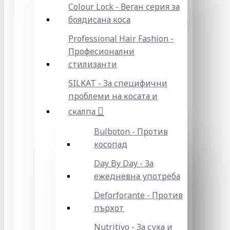
Colour Lock - Веган серия за
боядисана коса
Professional Hair Fashion -
Професионални
стилизанти
SILKAT - За специфични
проблеми на косата и
скалпа
Bulboton - Против
косопад
Day By Day - За
ежедневна употреба
Deforforante - Против
пърхот
Nutritivo - За суха и