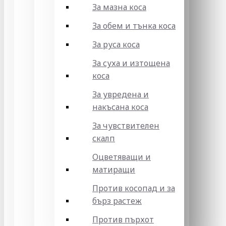
За мазна коса
За обем и тънка коса
За руса коса
За суха и изтощена
коса
За увредена и
накъсана коса
За чувствителен
скалп
Оцветяващи и
матиращи
Против косопад и за
бърз растеж
Против пърхот