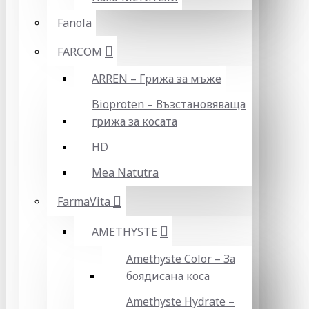
Fanola
FARCOM
ARREN – Грижа за мъже
Bioproten – Възстановяваща
грижа за косата
HD
Mea Natutra
FarmaVita
AMETHYSTE
Amethyste Color – За
боядисана коса
Amethyste Hydrate –