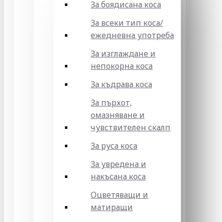
За боядисана коса
За всеки тип коса/
ежедневна употреба
За изглаждане и
непокорна коса
За къдрава коса
За пърхот,
омазняване и
чувствителен скалп
За руса коса
За увредена и
накъсана коса
Оцветяващи и
матиращи