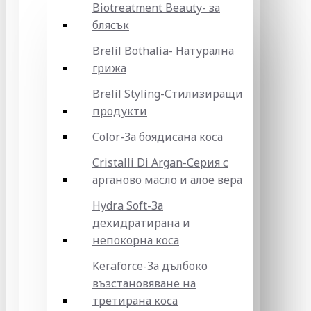
Biotreatment Beauty- за
блясък
Brelil Bothalia- Натурална
грижа
Brelil Styling-Стилизиращи
продукти
Color-За боядисана коса
Cristalli Di Argan-Серия с
арганово масло и алое вера
Hydra Soft-За
дехидратирана и
непокорна коса
Keraforce-За дълбоко
възстановяване на
третирана коса