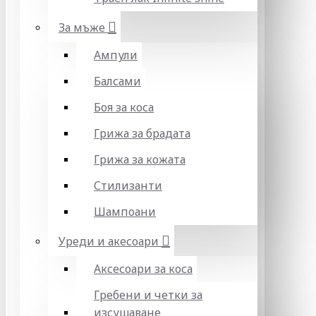
За мъже
Ампули
Балсами
Боя за коса
Грижа за брадата
Грижа за кожата
Стилизанти
Шампоани
Уреди и акесоари
Аксесоари за коса
Гребени и четки за
изсушаване