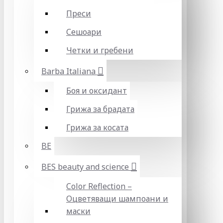
Преси
Сешоари
Четки и гребени
Barba Italiana
Боя и оксидант
Грижа за брадата
Грижа за косата
BE
BES beauty and science
Color Reflection –
Оцветяващи шампоани и
маски