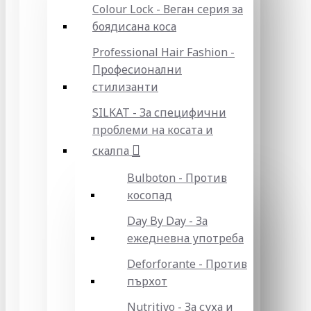
Colour Lock - Веган серия за
боядисана коса
Professional Hair Fashion -
Професионални
стилизанти
SILKAT - За специфични
проблеми на косата и
скалпа
Bulboton - Против
косопад
Day By Day - За
ежедневна употреба
Deforforante - Против
пърхот
Nutritivo - За суха и