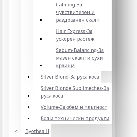
Calming-За
чувствителен и
раздразнен скалп
Hair Express-За
ускорен растеж
Sebum-Balancing-За
мазен скалп и сухи
краища
Silver Blond-За руса коса
Silver Blonde Sublіmeches-За
руса коса
Volume-За обем и плътност
Боя и технически продукти
Byothea