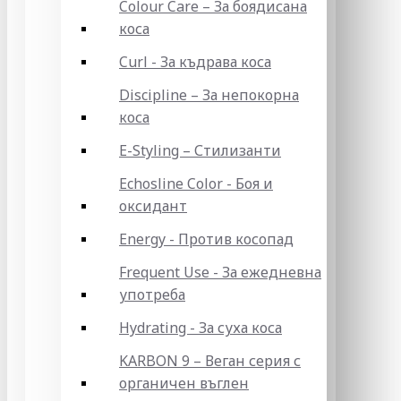
Colour Care – За боядисана
коса
Curl - За къдрава коса
Discipline – За непокорна
коса
E-Styling – Стилизанти
Echosline Color - Боя и
оксидант
Energy - Против косопад
Frequent Use - За ежедневна
употреба
Hydrating - За суха коса
KARBON 9 – Веган серия с
органичен въглен