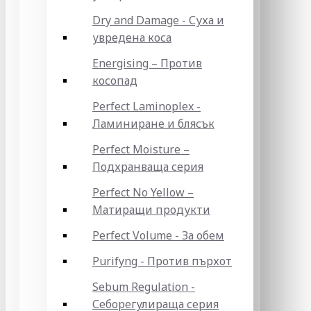
Dry and Damage - Суха и
увредена коса
Energising – Против
косопад
Perfect Laminoplex -
Ламиниране и блясък
Perfect Moisture –
Подхранваща серия
Perfect No Yellow –
Матиращи продукти
Perfect Volume - За обем
Purifyng - Против пърхот
Sebum Regulation -
Себорегулираща серия