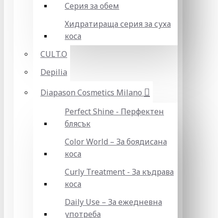
Серия за обем
Хидратираща серия за суха
коса
CULT.O
Depilia
Diapason Cosmetics Milano
Perfect Shine - Перфектен
блясък
Color World – За боядисана
коса
Curly Treatment - За къдрава
коса
Daily Use – За ежедневна
употреба