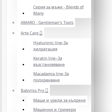
Серия за мъже - Blends of
Many
AMARO - Gentleman's Tools
Arte Care
Hyaluronic line-За
хидратация
Keratin line–За
възстановяване
Macadamia line-За
подхранване
Babyliss Pro
Маши и уреди за къдрене
Машинки и тримери