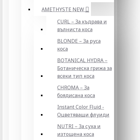
AMETHYSTE NEW
CURL – За къдрава и
вълниста коса
BLONDE – За руса
коса
BOTANICAL HYDRA –
Ботаническа грижа за
всеки тип коса
CHROMA – За
боядисана коса
Instant Color Fluid -
Оцветяващи флуиди
NUTRI – За суха и
изтощена коса