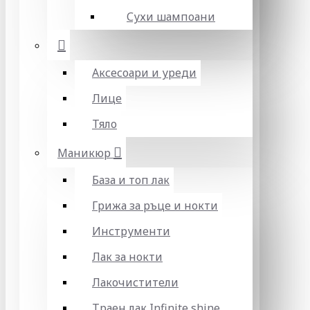
Сухи шампоани
Аксесоари и уреди
Лице
Тяло
Маникюр
База и топ лак
Грижа за ръце и нокти
Инструменти
Лак за нокти
Лакочистители
Траен лак Infinite shine