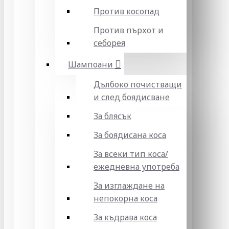
Против косопад
Против пърхот и
себорея
Шампоани
Дълбоко почистващи
и след боядисване
За блясък
За боядисана коса
За всеки тип коса/
ежедневна употреба
За изглаждане на
непокорна коса
За къдрава коса