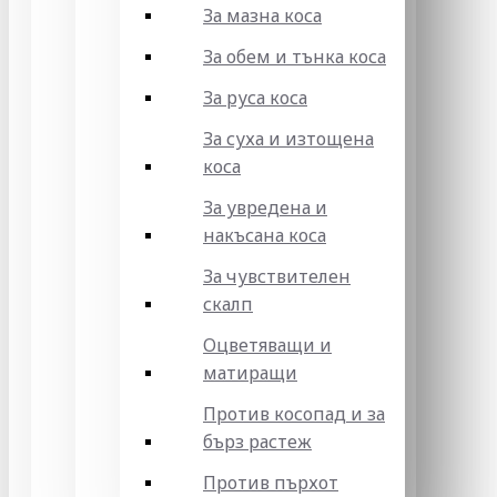
За мазна коса
За обем и тънка коса
За руса коса
За суха и изтощена
коса
За увредена и
накъсана коса
За чувствителен
скалп
Оцветяващи и
матиращи
Против косопад и за
бърз растеж
Против пърхот