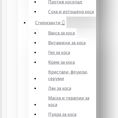
Против косопад
Суха и изтощена коса
Стилизанти
Вакса за коса
Витамини за коса
Гел за коса
Крем за коса
Кристали, флуиди,
серуми
Лак за коса
Масла и терапии за
коса
Пудра за коса