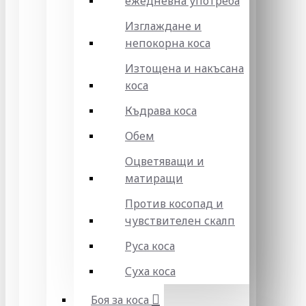
ежедневна употреба
Изглаждане и
непокорна коса
Изтощена и накъсана
коса
Къдрава коса
Обем
Оцветяващи и
матиращи
Против косопад и
чувствителен скалп
Руса коса
Суха коса
Боя за коса