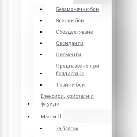
Безамонячни бои
Всички бои
Обезцветяване
Оксиданти
Пигменти
Предпазване при
боядисване
Трайни бои
Елексири, кристали и
флуиди
Маски
За блясък