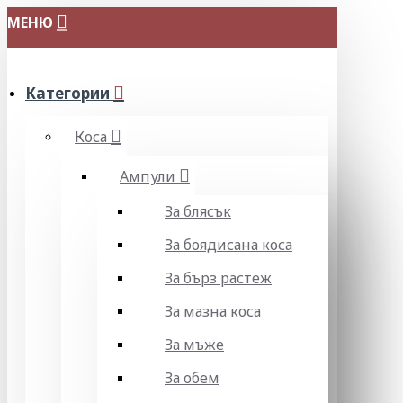
МЕНЮ
Категории
Коса
Ампули
За блясък
За боядисана коса
За бърз растеж
За мазна коса
За мъже
За обем