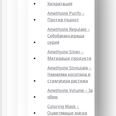
Хидратация
Amethyste Purify –
Против пърхот
Amethyste Regulate –
Себобалансираща
серия
Amethyste Silver –
Матиращи продукти
Amethyste Stimulate –
Намалява косопада и
стимулира растежа
Amethyste Volume – За
обем
Coloring Mask –
Оцветяващи маски