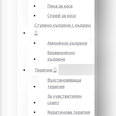
Пяна за коса
Спрей за коса
Студено къдрене с къдрин
Амонячно къдрене
Безамонячно
къдрене
Терапии
Възстановяваща
терапия
За чувствителен
скалп
Кератинова терапия