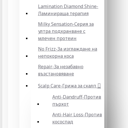
Lamination Diamond Shine-
Ламинираща терапия
Milky Sensation-Серия за
ултра подхранване с
млечен протеин
No Frizz-За изглаждане на
непокорна коса
Repair-За незабавно
възстановяване
Scalp Care-Грижа за скалп
Anti-Dandruff-Против
пърхот
Anti-Hair Loss-Против
кососпад