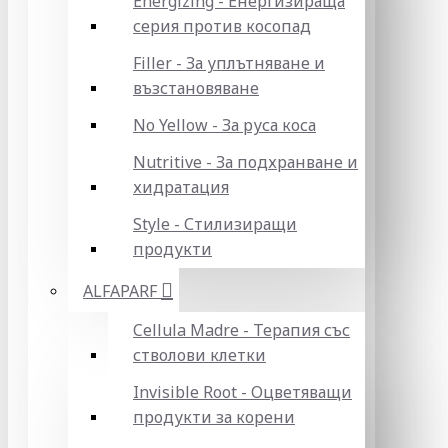
Energizing - Енергизираща
серия против косопад
Filler - За уплътняване и
възстановяване
No Yellow - За руса коса
Nutritive - За подхранване и
хидратация
Style - Стилизиращи
продукти
ALFAPARF
Cellula Madre - Терапия със
стволови клетки
Invisible Root - Оцветяващи
продукти за корени