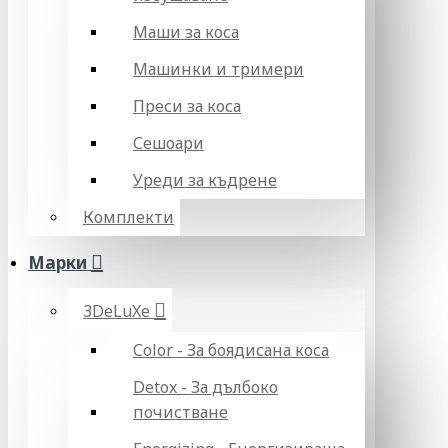
Маши за коса
Машинки и тримери
Преси за коса
Сешоари
Уреди за къдрене
Комплекти
Марки
3DeLuXe
Color - За боядисана коса
Detox - За дълбоко
почистване