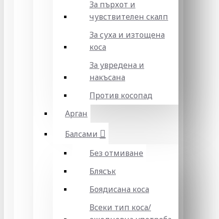
За пърхот и
чувствителен скалп
За суха и изтощена
коса
За увредена и
накъсана
Против косопад
Арган
Балсами
Без отмиване
Блясък
Боядисана коса
Всеки тип коса/