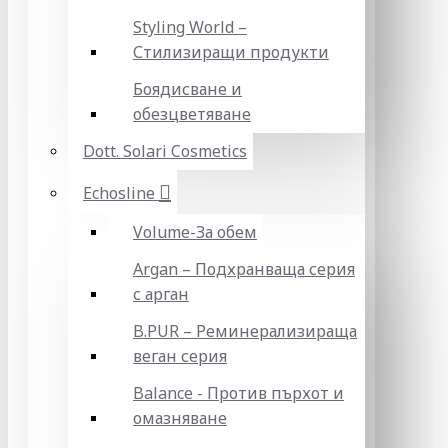
Styling World –
Стилизиращи продукти
Боядисване и
обезцветяване
Dott. Solari Cosmetics
Echosline
Volume-За обем
Argan – Подхранваща серия
с арган
B.PUR – Реминерализираща
веган серия
Balance - Против пърхот и
омазняване