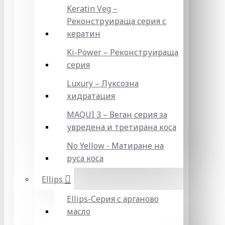
Keratin Veg –
Реконструираща серия с
кератин
Ki-Power – Реконструираща
серия
Luxury – Луксозна
хидратация
MAQUI 3 – Веган серия за
увредена и третирана коса
No Yellow - Матиране на
руса коса
Ellips
Ellips-Серия с арганово
масло