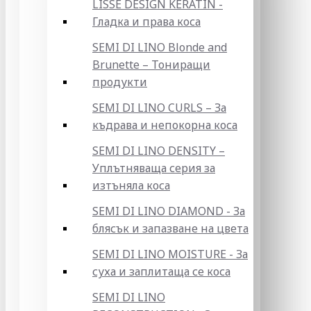
LISSE DESIGN KERATIN -
Гладка и права коса
SEMI DI LINO Blonde and
Brunette – Тониращи
продукти
SEMI DI LINO CURLS – За
къдрава и непокорна коса
SEMI DI LINO DENSITY –
Уплътняваща серия за
изтъняла коса
SEMI DI LINO DIAMOND - За
блясък и запазване на цвета
SEMI DI LINO MOISTURE - За
суха и заплитаща се коса
SEMI DI LINO