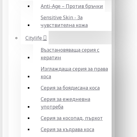
Anti-Age – Против бръчки
Sensitive Skin - За
чувствителна кожа
Citylife
Възстановяваща серия с
кератин
Изглаждаща серия за права
коса
Серия за боядисана коса
Серия за ежедневна
употреба
Серия за косопад, пърхот
Серия за къдрава коса