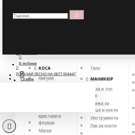
Меню
Кошница
Menu
ПОРЪЧАЙ ЛЕСНО НА 0877 004447
МЕНЮ
В любими
КОСА
Тяло
ПОРЪЧАЙ ЛЕСНО НА 0877 004447
Ампули
МАНИКЮР
Сравни
Арган
База и топ
Балсами
лак
О
Боя за коса
Грижа за
Елексири,
ръце и нокти
кристали и
Инструменти
флуиди
Лак за нокти
Маски