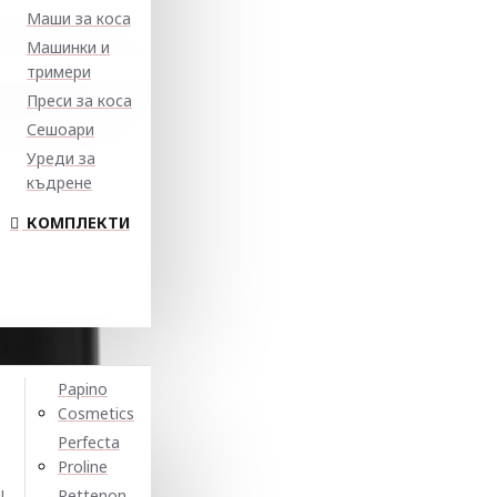
Маши за коса
Машинки и
тримери
Преси за коса
Сешоари
Уреди за
къдрене
КОМПЛЕКТИ
Papino
Cosmetics
Perfecta
Proline
N
Pettenon