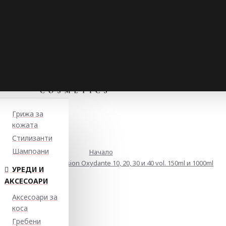
Грижа за
кожата
Стилизанти
Шампоани
Начало
ксидант RR Line Emulsion Oxydante 10, 20, 30 и 40 vol. 150ml и 1000ml
УРЕДИ И
АКСЕСОАРИ
Аксесоари за
коса
Гребени