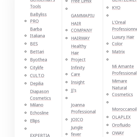
Free Limix
Tools
KYO
BaByliss
GAMMAPIU
PRO
L'Oreal
HAIR
Barba
Professionn
COMPANY
Italiana
Luxury Hair
HAIRWAY
BES
Color
Healthy
Bettari
Matrix
Hair
Byothea
Project
Mi Amante
Citylife
Infinity
Professional
Care
CULT.O
Mimare
Insight
Depilia
Natural
JJ's
Diapason
Cosmetics
Cosmetics
Milano
Joanna
Moroccanoil
Professional
Echosline
OLAPLEX
JOICO
Ellірѕ
Orofluido
Jungle
OWAY
fever
EXPERTIA