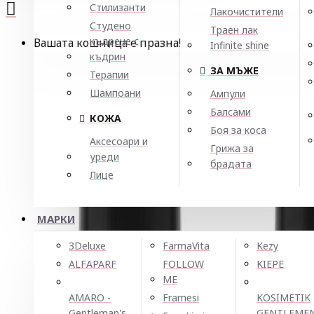
Стилизанти
Лакочистители
Студено
Траен лак
къдрене с
Вашата кошница е празна!
Infinite shine
къдрин
ЗА МЪЖЕ
Терапии
Шампоани
Ампули
Балсами
КОЖА
Боя за коса
Аксесоари и
Грижа за
уреди
брадата
Лице
МАРКИ
3Deluxe
FarmaVita
Kezy
ALFAPARF
FOLLOW
KIEPE
ME
AMARO -
Framesi
KOSIMETIK
Gentleman's
GENTLEME