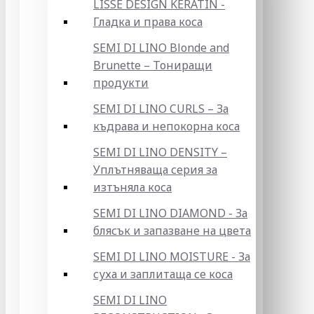
LISSE DESIGN KERATIN -
Гладка и права коса
SEMI DI LINO Blonde and
Brunette – Тониращи
продукти
SEMI DI LINO CURLS – За
къдрава и непокорна коса
SEMI DI LINO DENSITY –
Уплътняваща серия за
изтъняла коса
SEMI DI LINO DIAMOND - За
блясък и запазване на цвета
SEMI DI LINO MOISTURE - За
суха и заплитаща се коса
SEMI DI LINO