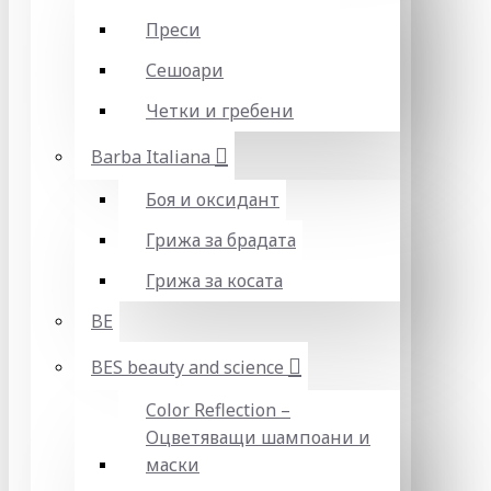
Преси
Сешоари
Четки и гребени
Barba Italiana
Боя и оксидант
Грижа за брадата
Грижа за косата
BE
BES beauty and science
Color Reflection –
Оцветяващи шампоани и
маски