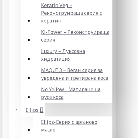
Keratin Veg –
Реконструираща серия с
кератин
Ki-Power – Реконструираща
серия
Luxury – Луксозна
хидратация
MAQUI 3 – Веган серия за
увредена и третирана коса
No Yellow - Матиране на
руса коса
Ellips
Ellips-Серия с арганово
масло