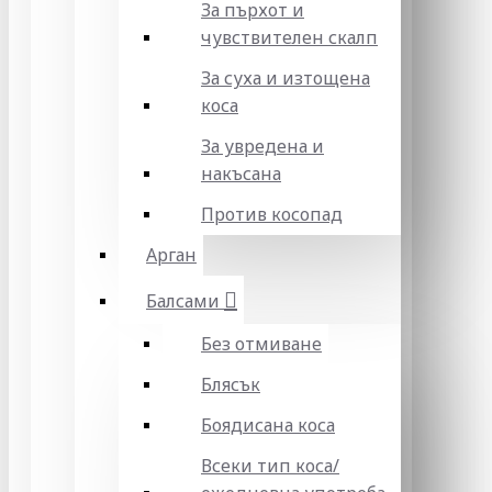
За пърхот и
чувствителен скалп
За суха и изтощена
коса
За увредена и
накъсана
Против косопад
Арган
Балсами
Без отмиване
Блясък
Боядисана коса
Всеки тип коса/