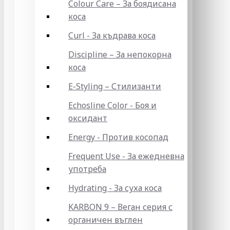
Colour Care – За боядисана
коса
Curl - За къдрава коса
Discipline – За непокорна
коса
E-Styling – Стилизанти
Echosline Color - Боя и
оксидант
Energy - Против косопад
Frequent Use - За ежедневна
употреба
Hydrating - За суха коса
KARBON 9 – Веган серия с
органичен въглен