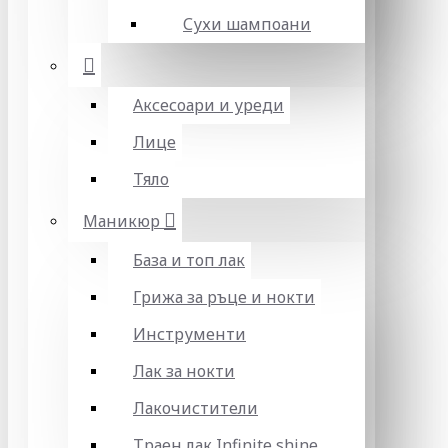
Сухи шампоани
Аксесоари и уреди
Лице
Тяло
Маникюр
База и топ лак
Грижа за ръце и нокти
Инструменти
Лак за нокти
Лакочистители
Траен лак Infinite shine