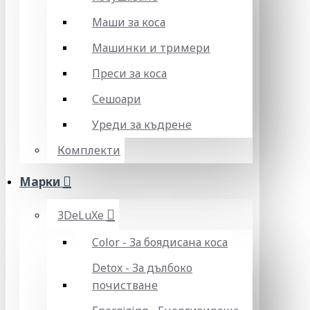
Маши за коса
Машинки и тримери
Преси за коса
Сешоари
Уреди за къдрене
Комплекти
Марки
3DeLuXe
Color - За боядисана коса
Detox - За дълбоко
почистване