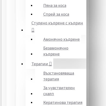
Пяна за коса
Спрей за коса
Студено къдрене с къдрин
Амонячно къдрене
Безамонячно
къдрене
Терапии
Възстановяваща
терапия
За чувствителен
скалп
Кератинова терапия