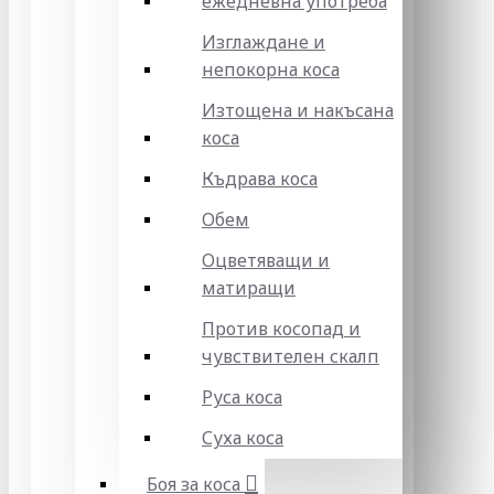
ежедневна употреба
Изглаждане и
непокорна коса
Изтощена и накъсана
коса
Къдрава коса
Обем
Оцветяващи и
матиращи
Против косопад и
чувствителен скалп
Руса коса
Суха коса
Боя за коса