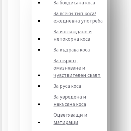
За боядисана коса
За всеки тип коса/
ежедневна употреба
За изглаждане и
непокорна коса
За къдрава коса
За пърхот,
омазняване и
чувствителен скалп
За руса коса
За увредена и
накъсана коса
Оцветяващи и
матиращи