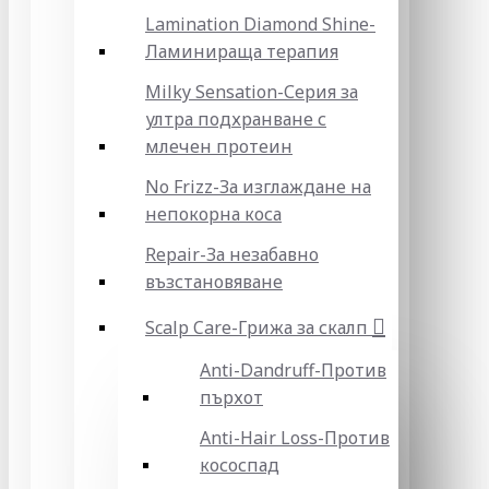
Lamination Diamond Shine-
Ламинираща терапия
Milky Sensation-Серия за
ултра подхранване с
млечен протеин
No Frizz-За изглаждане на
непокорна коса
Repair-За незабавно
възстановяване
Scalp Care-Грижа за скалп
Anti-Dandruff-Против
пърхот
Anti-Hair Loss-Против
кососпад