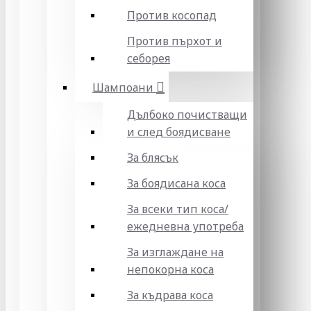
Против косопад
Против пърхот и
себорея
Шампоани
Дълбоко почистващи
и след боядисване
За блясък
За боядисана коса
За всеки тип коса/
ежедневна употреба
За изглаждане на
непокорна коса
За къдрава коса