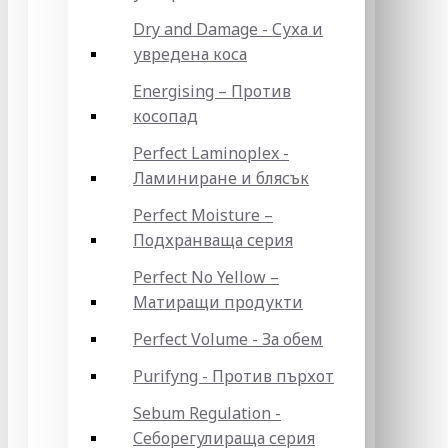
Dry and Damage - Суха и
увредена коса
Energising – Против
косопад
Perfect Laminoplex -
Ламиниране и блясък
Perfect Moisture –
Подхранваща серия
Perfect No Yellow –
Матиращи продукти
Perfect Volume - За обем
Purifyng - Против пърхот
Sebum Regulation -
Себорегулираща серия