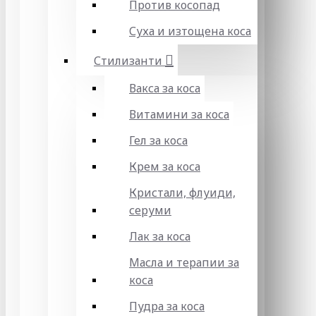
Против косопад
Суха и изтощена коса
Стилизанти
Вакса за коса
Витамини за коса
Гел за коса
Крем за коса
Кристали, флуиди,
серуми
Лак за коса
Масла и терапии за
коса
Пудра за коса