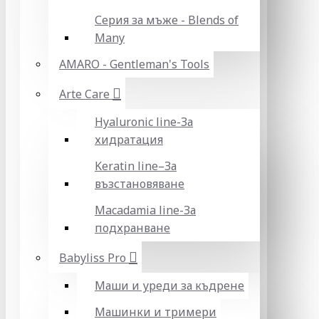
Серия за мъже - Blends of
Many
AMARO - Gentleman's Tools
Arte Care
Hyaluronic line-За
хидратация
Keratin line–За
възстановяване
Macadamia line-За
подхранване
Babyliss Pro
Маши и уреди за къдрене
Машинки и тримери