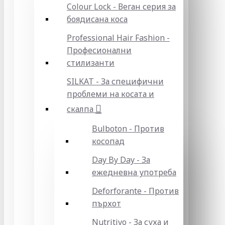
Colour Lock - Веган серия за
боядисана коса
Professional Hair Fashion -
Професионални
стилизанти
SILKAT - За специфични
проблеми на косата и
скалпа
Bulboton - Против
косопад
Day By Day - За
ежедневна употреба
Deforforante - Против
пърхот
Nutritivo - За суха и