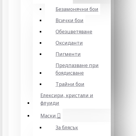
Безамонячни бои
Всички бои
Обезцветяване
Оксиданти
Пигменти
Предпазване при
боядисване
Трайни бои
Елексири, кристали и
флуиди
Маски
За блясък