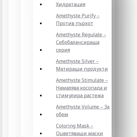
Хидратация
Amethyste Purify –
Против пърхот
Amethyste Regulate –
Себобалансираща
серия
Amethyste Silver –
Матиращи продукти
Amethyste Stimulate –
Намалява косопада и
стимулира растежа
Amethyste Volume – За
обем
Coloring Mask –
Оцветяващи маски