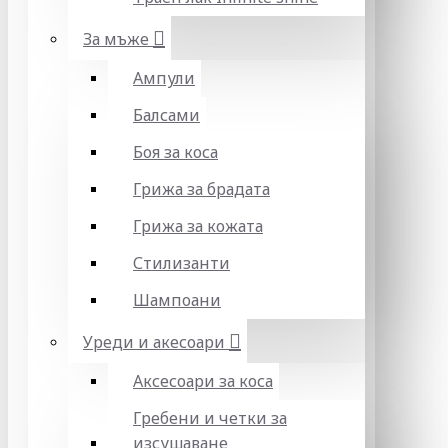
За мъже
Ампули
Балсами
Боя за коса
Грижа за брадата
Грижа за кожата
Стилизанти
Шампоани
Уреди и акесоари
Аксесоари за коса
Гребени и четки за
изсушаване