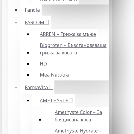
Fanola
FARCOM
ARREN – Грижа за мъже
Bioproten – Възстановяваща
грижа за косата
HD
Mea Natutra
FarmaVita
AMETHYSTE
Amethyste Color – За
боядисана коса
Amethyste Hydrate –