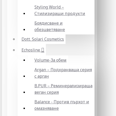
Styling World –
Стилизиращи продукти
Боядисване и
обезцветяване
Dott. Solari Cosmetics
Echosline
Volume-За обем
Argan – Подхранваща серия
с арган
B.PUR – Реминерализираща
веган серия
Balance - Против пърхот и
омазняване