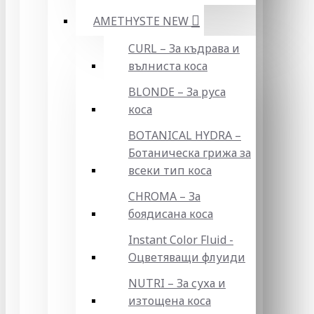
AMETHYSTE NEW
CURL – За къдрава и
вълниста коса
BLONDE – За руса
коса
BOTANICAL HYDRA –
Ботаническа грижа за
всеки тип коса
CHROMA – За
боядисана коса
Instant Color Fluid -
Оцветяващи флуиди
NUTRI – За суха и
изтощена коса