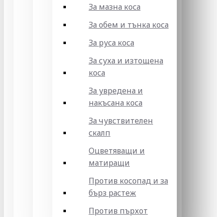
За мазна коса
За обем и тънка коса
За руса коса
За суха и изтощена
коса
За увредена и
накъсана коса
За чувствителен
скалп
Оцветяващи и
матиращи
Против косопад и за
бърз растеж
Против пърхот