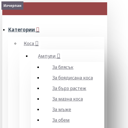
Изчерпан
2-3 Days
Изчерпан
Изчерпан
Изчерпан
МЕНЮ
Категории
Коса
Ампули
За блясък
За боядисана коса
За бърз растеж
За мазна коса
За мъже
За обем