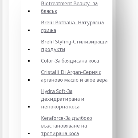
Biotreatment Beauty- за
блясък
Brelil Bothalia- Натурална
грижа
Brelil Styling-Стилизиращи
продукти
Color-За боядисана коса
Cristalli Di Argan-Серия с
арганово масло и алое вера
Hydra Soft-За
дехидратирана и
непокорна коса
Keraforce-За дълбоко
възстановяване на
третирана коса