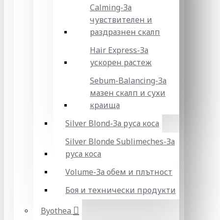
Calming-За
чувствителен и
раздразнен скалп
Hair Express-За
ускорен растеж
Sebum-Balancing-За
мазен скалп и сухи
краища
Silver Blond-За руса коса
Silver Blonde Sublіmeches-За
руса коса
Volume-За обем и плътност
Боя и технически продукти
Byothea