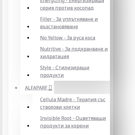
Energizing - Енергизираща
серия против косопад
Filler - За уплътняване и
възстановяване
No Yellow - За руса коса
Nutritive - За подхранване и
хидратация
Style - Стилизиращи
продукти
ALFAPARF
Cellula Madre - Терапия със
стволови клетки
Invisible Root - Оцветяващи
продукти за корени