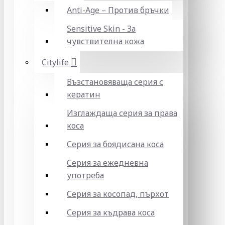
Anti-Age – Против бръчки
Sensitive Skin - За
чувствителна кожа
Citylife
Възстановяваща серия с
кератин
Изглаждаща серия за права
коса
Серия за боядисана коса
Серия за ежедневна
употреба
Серия за косопад, пърхот
Серия за къдрава коса