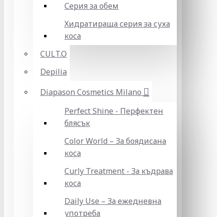
Серия за обем
Хидратираща серия за суха
коса
CULT.O
Depilia
Diapason Cosmetics Milano
Perfect Shine - Перфектен
блясък
Color World – За боядисана
коса
Curly Treatment - За къдрава
коса
Daily Use – За ежедневна
употреба