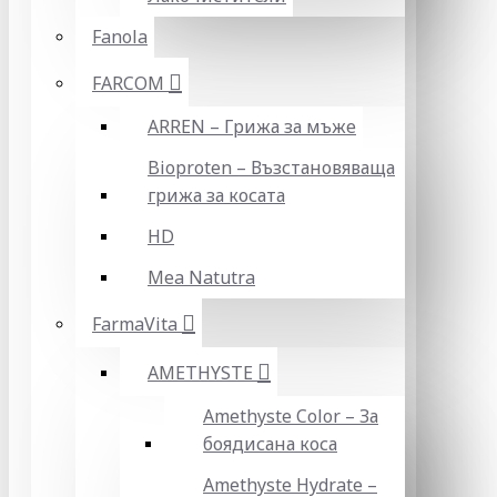
Fanola
FARCOM
ARREN – Грижа за мъже
Bioproten – Възстановяваща
грижа за косата
HD
Mea Natutra
FarmaVita
AMETHYSTE
Amethyste Color – За
боядисана коса
Amethyste Hydrate –