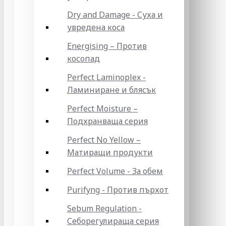
Dry and Damage - Суха и
увредена коса
Energising – Против
косопад
Perfect Laminoplex -
Ламиниране и блясък
Perfect Moisture –
Подхранваща серия
Perfect No Yellow –
Матиращи продукти
Perfect Volume - За обем
Purifyng - Против пърхот
Sebum Regulation -
Себорегулираща серия