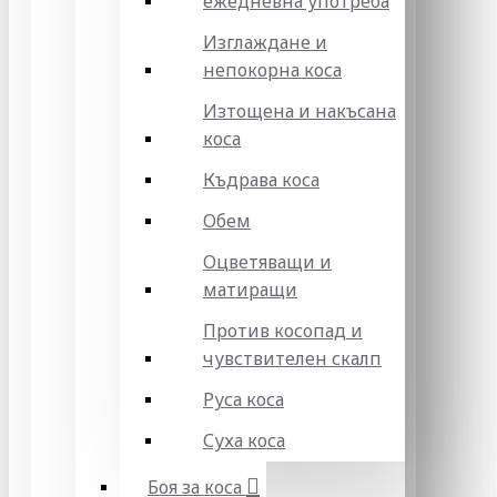
ежедневна употреба
Изглаждане и
непокорна коса
Изтощена и накъсана
коса
Къдрава коса
Обем
Оцветяващи и
матиращи
Против косопад и
чувствителен скалп
Руса коса
Суха коса
Боя за коса