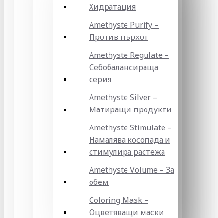
Хидратация
Amethyste Purify –
Против пърхот
Amethyste Regulate –
Себобалансираща
серия
Amethyste Silver –
Матиращи продукти
Amethyste Stimulate –
Намалява косопада и
стимулира растежа
Amethyste Volume – За
обем
Coloring Mask –
Оцветяващи маски