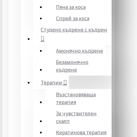
Пяна за коса
Спрей за коса
Студено къдрене с къдрин
Амонячно къдрене
Безамонячно
къдрене
Терапии
Възстановяваща
терапия
За чувствителен
скалп
Кератинова терапия