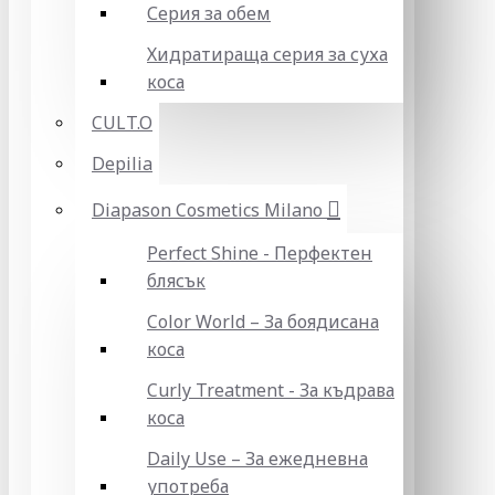
Серия за обем
Хидратираща серия за суха
коса
CULT.O
Depilia
Diapason Cosmetics Milano
Perfect Shine - Перфектен
блясък
Color World – За боядисана
коса
Curly Treatment - За къдрава
коса
Daily Use – За ежедневна
употреба