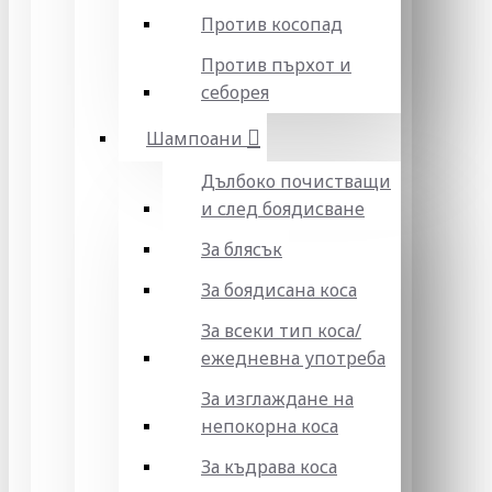
Против косопад
Против пърхот и
себорея
Шампоани
Дълбоко почистващи
и след боядисване
За блясък
За боядисана коса
За всеки тип коса/
ежедневна употреба
За изглаждане на
непокорна коса
За къдрава коса