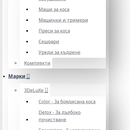
Маши за коса
Машинки и тримери
Преси за коса
Сешоари
Уреди за къдрене
Комплекти
Марки
3DeLuXe
Color - За боядисана коса
Detox - За дълбоко
почистване