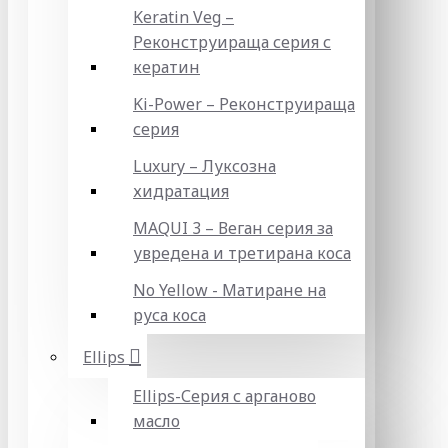
Keratin Veg –
Реконструираща серия с
кератин
Ki-Power – Реконструираща
серия
Luxury – Луксозна
хидратация
MAQUI 3 – Веган серия за
увредена и третирана коса
No Yellow - Матиране на
руса коса
Ellips
Ellips-Серия с арганово
масло