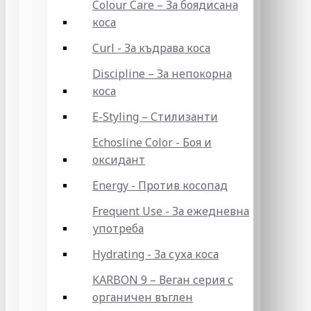
Colour Care – За боядисана
коса
Curl - За къдрава коса
Discipline – За непокорна
коса
E-Styling – Стилизанти
Echosline Color - Боя и
оксидант
Energy - Против косопад
Frequent Use - За ежедневна
употреба
Hydrating - За суха коса
KARBON 9 – Веган серия с
органичен въглен