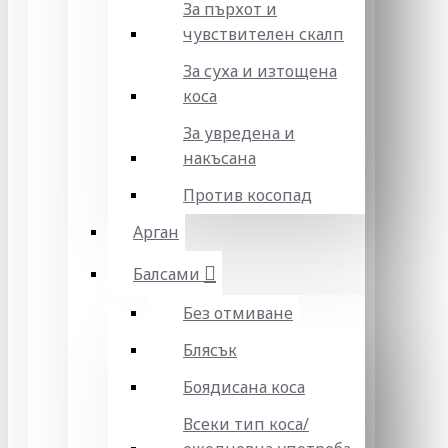
За пърхот и
чувствителен скалп
За суха и изтощена
коса
За увредена и
накъсана
Против косопад
Арган
Балсами
Без отмиване
Блясък
Боядисана коса
Всеки тип коса/