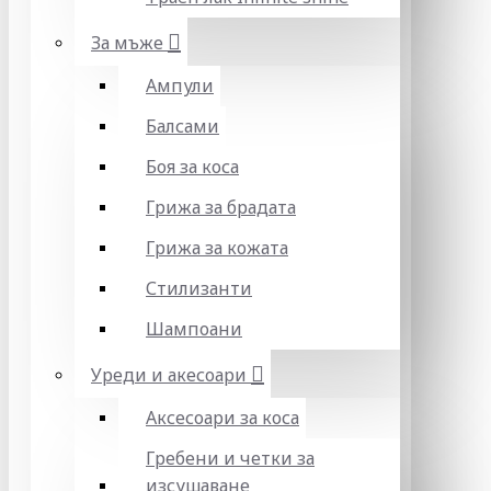
За мъже
Ампули
Балсами
Боя за коса
Грижа за брадата
Грижа за кожата
Стилизанти
Шампоани
Уреди и акесоари
Аксесоари за коса
Гребени и четки за
изсушаване