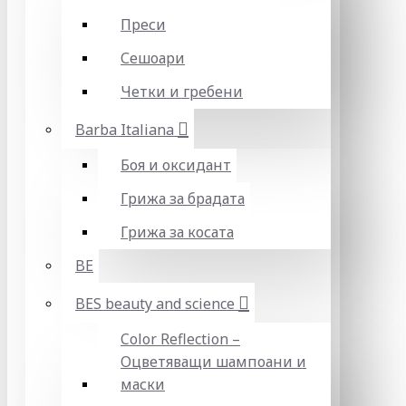
Преси
Сешоари
Четки и гребени
Barba Italiana
Боя и оксидант
Грижа за брадата
Грижа за косата
BE
BES beauty and science
Color Reflection –
Оцветяващи шампоани и
маски