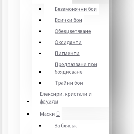
Безамонячни бои
Всички бои
Обезцветяване
Оксиданти
Пигменти
Предпазване при
боядисване
Трайни бои
Елексири, кристали и
флуиди
Маски
За блясък