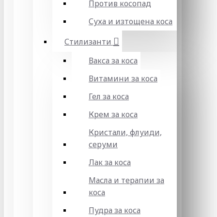
Против косопад
Суха и изтощена коса
Стилизанти
Вакса за коса
Витамини за коса
Гел за коса
Крем за коса
Кристали, флуиди,
серуми
Лак за коса
Масла и терапии за
коса
Пудра за коса