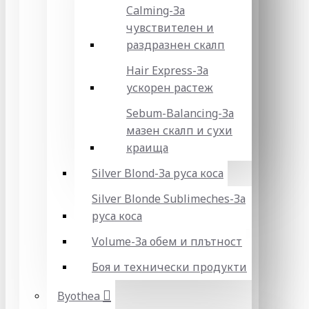
Calming-За
чувствителен и
раздразнен скалп
Hair Express-За
ускорен растеж
Sebum-Balancing-За
мазен скалп и сухи
краища
Silver Blond-За руса коса
Silver Blonde Sublіmeches-За
руса коса
Volume-За обем и плътност
Боя и технически продукти
Byothea