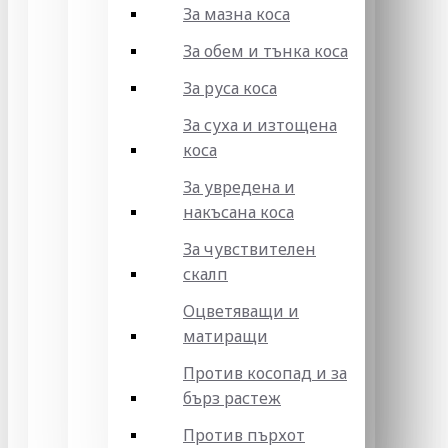
За мазна коса
За обем и тънка коса
За руса коса
За суха и изтощена
коса
За увредена и
накъсана коса
За чувствителен
скалп
Оцветяващи и
матиращи
Против косопад и за
бърз растеж
Против пърхот