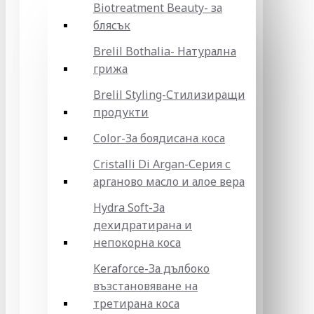
Biotreatment Beauty- за
блясък
Brelil Bothalia- Натурална
грижа
Brelil Styling-Стилизиращи
продукти
Color-За боядисана коса
Cristalli Di Argan-Серия с
арганово масло и алое вера
Hydra Soft-За
дехидратирана и
непокорна коса
Keraforce-За дълбоко
възстановяване на
третирана коса