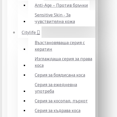
Anti-Age – Против бръчки
Sensitive Skin - За
чувствителна кожа
Citylife
Възстановяваща серия с
кератин
Изглаждаща серия за права
коса
Серия за боядисана коса
Серия за ежедневна
употреба
Серия за косопад, пърхот
Серия за къдрава коса