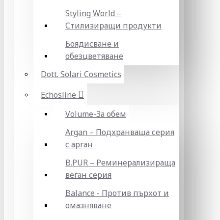
Styling World –
Стилизиращи продукти
Боядисване и
обезцветяване
Dott. Solari Cosmetics
Echosline
Volume-За обем
Argan – Подхранваща серия
с арган
B.PUR – Реминерализираща
веган серия
Balance - Против пърхот и
омазняване