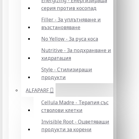
Energizing - Енергизираща
серия против косопад
Filler - За уплътняване и
възстановяване
No Yellow - За руса коса
Nutritive - За подхранване и
хидратация
Style - Стилизиращи
продукти
ALFAPARF
Cellula Madre - Терапия със
стволови клетки
Invisible Root - Оцветяващи
продукти за корени