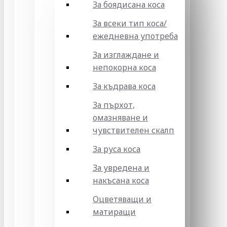
За боядисана коса
За всеки тип коса/
ежедневна употреба
За изглаждане и
непокорна коса
За къдрава коса
За пърхот,
омазняване и
чувствителен скалп
За руса коса
За увредена и
накъсана коса
Оцветяващи и
матиращи