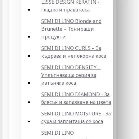
LISSE DESIGN KERATIN -
Гладка и права коса
SEMI DI LINO Blonde and
Brunette – Тониращи
продукти
SEMI DI LINO CURLS – За
къдрава и непокорна коса
SEMI DI LINO DENSITY –
Уплътняваща серия за
изтъняла коса
SEMI DI LINO DIAMOND - За
блясък и запазване на цвета
SEMI DI LINO MOISTURE - За
суха и заплитаща се коса
SEMI DI LINO