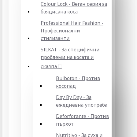
Colour Lock - Веган серия за
боядисана коса
Professional Hair Fashion -
Професионални
стилизанти
SILKAT - За специфични
проблеми на косата и
скалпа
Bulboton - Против
косопад
Day By Day - За
ежедневна употреба
Deforforante - Против
пърхот
Nutritivo - За суха и