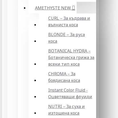
AMETHYSTE NEW
CURL – За къдрава и
вълниста коса
BLONDE – За руса
коса
BOTANICAL HYDRA –
Ботаническа грижа за
всеки тип коса
CHROMA – За
боядисана коса
Instant Color Fluid -
Оцветяващи флуиди
NUTRI – За суха и
изтощена коса