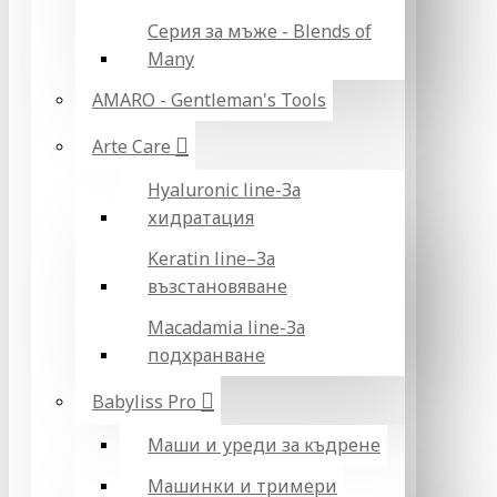
Серия за мъже - Blends of
Many
AMARO - Gentleman's Tools
Arte Care
Hyaluronic line-За
хидратация
Keratin line–За
възстановяване
Macadamia line-За
подхранване
Babyliss Pro
Маши и уреди за къдрене
Машинки и тримери