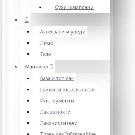
Сухи шампоани
Аксесоари и уреди
Лице
Тяло
Маникюр
База и топ лак
Грижа за ръце и нокти
Инструменти
Лак за нокти
Лакочистители
Траен лак Infinite shine