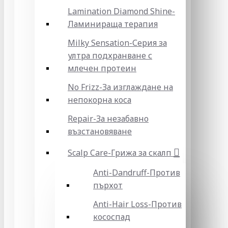
Lamination Diamond Shine-
Ламинираща терапия
Milky Sensation-Серия за
ултра подхранване с
млечен протеин
No Frizz-За изглаждане на
непокорна коса
Repair-За незабавно
възстановяване
Scalp Care-Грижа за скалп
Anti-Dandruff-Против
пърхот
Anti-Hair Loss-Против
кососпад