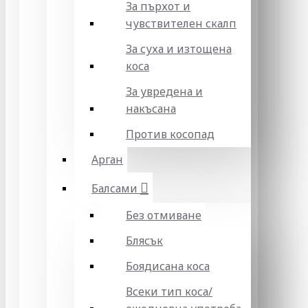
За пърхот и
чувствителен скалп
За суха и изтощена
коса
За увредена и
накъсана
Против косопад
Арган
Балсами
Без отмиване
Блясък
Боядисана коса
Всеки тип коса/