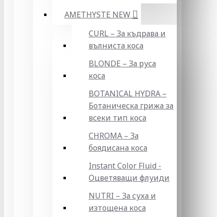
AMETHYSTE NEW
CURL – За къдрава и
вълниста коса
BLONDE – За руса
коса
BOTANICAL HYDRA –
Ботаническа грижа за
всеки тип коса
CHROMA – За
боядисана коса
Instant Color Fluid -
Оцветяващи флуиди
NUTRI – За суха и
изтощена коса