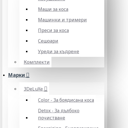
Маши за коса
Машинки и тримери
Преси за коса
Сешоари
Уреди за къдрене
Комплекти
Марки
3DeLuXe
Color - За боядисана коса
Detox - За дълбоко
почистване