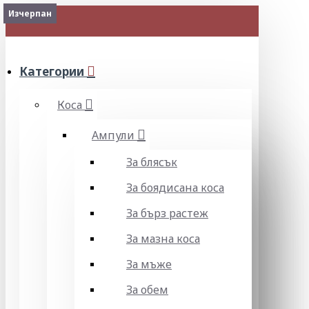
Изчерпан
2-3 Days
Изчерпан
Изчерпан
Изчерпан
Изчерпан
МЕНЮ
Категории
Коса
Ампули
За блясък
За боядисана коса
За бърз растеж
За мазна коса
За мъже
За обем