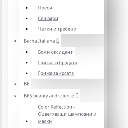
Преси
Сешоари
Четки и гребени
Barba Italiana
Боя и оксидант
Грижа за брадата
Грижа за косата
BE
BES beauty and science
Color Reflection –
Оцветяващи шампоани и
маски