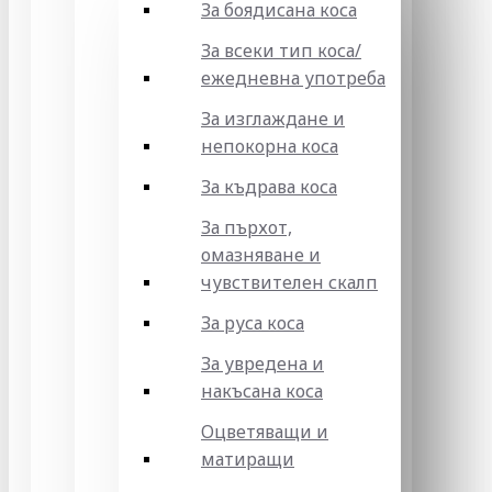
За боядисана коса
За всеки тип коса/
ежедневна употреба
За изглаждане и
непокорна коса
За къдрава коса
За пърхот,
омазняване и
чувствителен скалп
За руса коса
За увредена и
накъсана коса
Оцветяващи и
матиращи