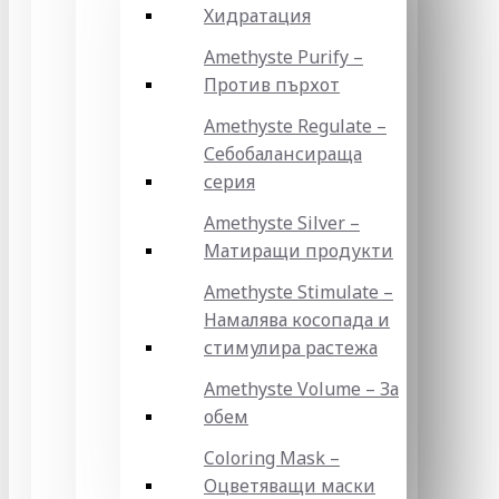
Хидратация
Amethyste Purify –
Против пърхот
Amethyste Regulate –
Себобалансираща
серия
Amethyste Silver –
Матиращи продукти
Amethyste Stimulate –
Намалява косопада и
стимулира растежа
Amethyste Volume – За
обем
Coloring Mask –
Оцветяващи маски