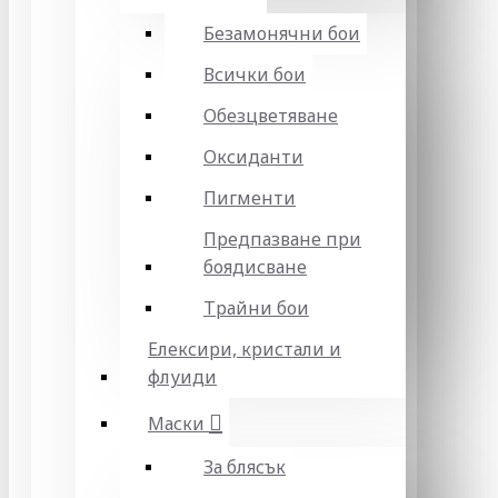
Безамонячни бои
Всички бои
Обезцветяване
Оксиданти
Пигменти
Предпазване при
боядисване
Трайни бои
Елексири, кристали и
флуиди
Маски
За блясък