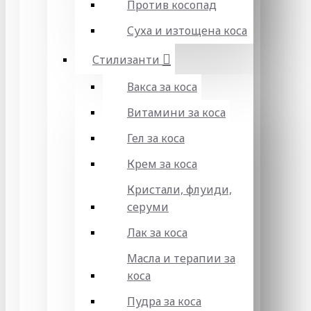
Против косопад
Суха и изтощена коса
Стилизанти
Вакса за коса
Витамини за коса
Гел за коса
Крем за коса
Кристали, флуиди,
серуми
Лак за коса
Масла и терапии за
коса
Пудра за коса