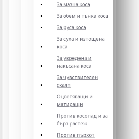
За мазна коса
За обем и тънка коса
За руса коса
За суха и изтощена
коса
За увредена и
накъсана коса
За чувствителен
скалп
Оцветяващи и
матиращи
Против косопад и за
бърз растеж
Против пърхот