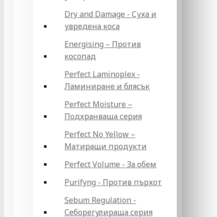
Dry and Damage - Суха и
увредена коса
Energising – Против
косопад
Perfect Laminoplex -
Ламиниране и блясък
Perfect Moisture –
Подхранваща серия
Perfect No Yellow –
Матиращи продукти
Perfect Volume - За обем
Purifyng - Против пърхот
Sebum Regulation -
Себорегулираща серия