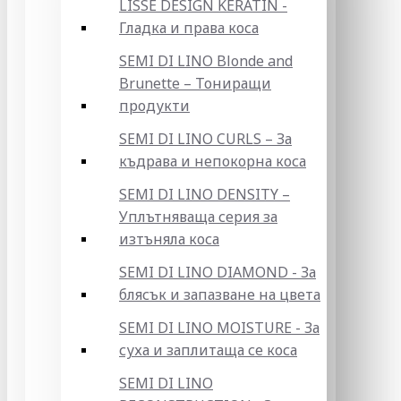
LISSE DESIGN KERATIN -
Гладка и права коса
SEMI DI LINO Blonde and
Brunette – Тониращи
продукти
SEMI DI LINO CURLS – За
къдрава и непокорна коса
SEMI DI LINO DENSITY –
Уплътняваща серия за
изтъняла коса
SEMI DI LINO DIAMOND - За
блясък и запазване на цвета
SEMI DI LINO MOISTURE - За
суха и заплитаща се коса
SEMI DI LINO