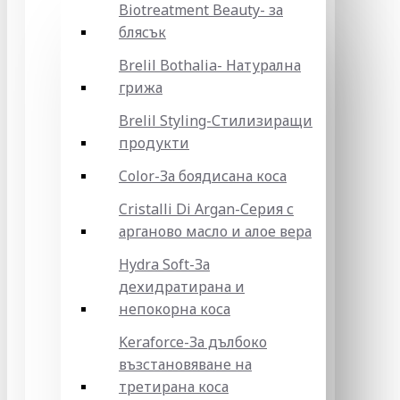
Biotreatment Beauty- за
блясък
Brelil Bothalia- Натурална
грижа
Brelil Styling-Стилизиращи
продукти
Color-За боядисана коса
Cristalli Di Argan-Серия с
арганово масло и алое вера
Hydra Soft-За
дехидратирана и
непокорна коса
Keraforce-За дълбоко
възстановяване на
третирана коса