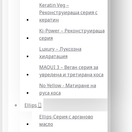
Keratin Veg –
Реконструираща серия с
кератин
Ki-Power – Реконструираща
серия
Luxury – Луксозна
хидратация
MAQUI 3 – Веган серия за
увредена и третирана коса
No Yellow - Матиране на
руса коса
Ellips
Ellips-Серия с арганово
масло