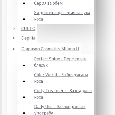
Серия за обем
Хидратираща серия за суха
коса
CULT.O
Depilia
Diapason Cosmetics Milano
Perfect Shine - Перфектен
блясък
Color World – За боядисана
коса
Curly Treatment - За къдрава
коса
Daily Use – За ежедневна
употреба