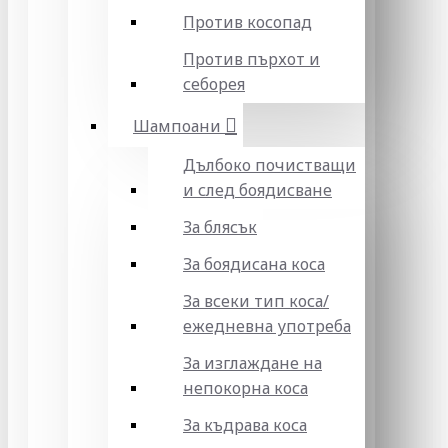
Против косопад
Против пърхот и
себорея
Шампоани
Дълбоко почистващи
и след боядисване
За блясък
За боядисана коса
За всеки тип коса/
ежедневна употреба
За изглаждане на
непокорна коса
За къдрава коса