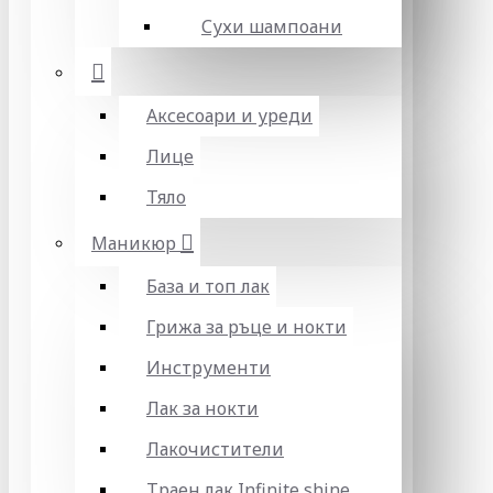
Сухи шампоани
Аксесоари и уреди
Лице
Тяло
Маникюр
База и топ лак
Грижа за ръце и нокти
Инструменти
Лак за нокти
Лакочистители
Траен лак Infinite shine