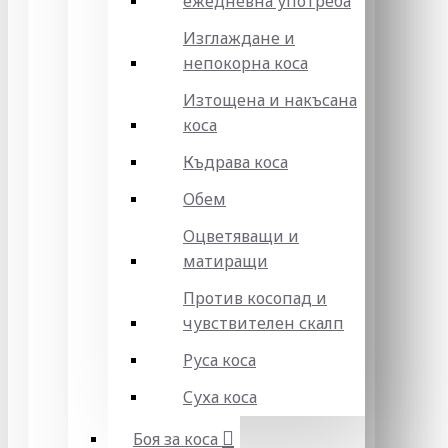
ежедневна употреба
Изглаждане и
непокорна коса
Изтощена и накъсана
коса
Къдрава коса
Обем
Оцветяващи и
матиращи
Против косопад и
чувствителен скалп
Руса коса
Суха коса
Боя за коса