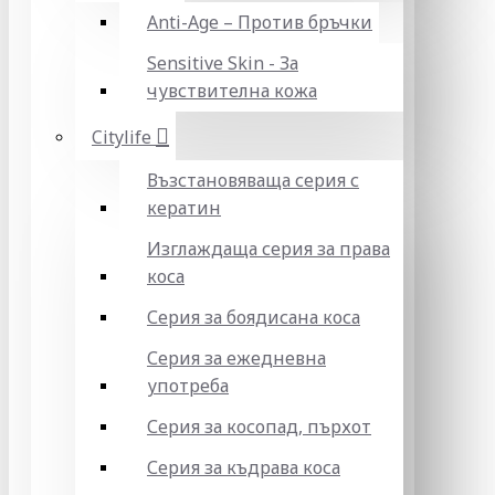
Anti-Age – Против бръчки
Sensitive Skin - За
чувствителна кожа
Citylife
Възстановяваща серия с
кератин
Изглаждаща серия за права
коса
Серия за боядисана коса
Серия за ежедневна
употреба
Серия за косопад, пърхот
Серия за къдрава коса