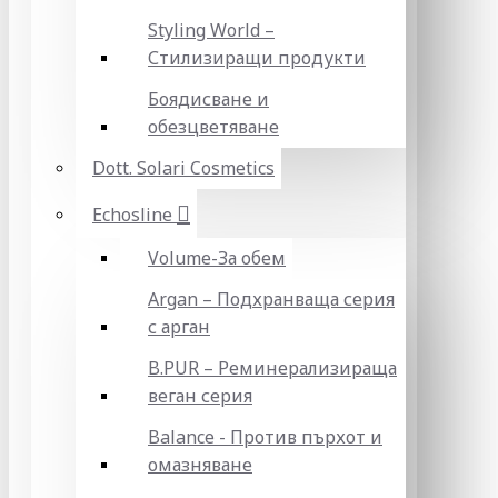
Styling World –
Стилизиращи продукти
Боядисване и
обезцветяване
Dott. Solari Cosmetics
Echosline
Volume-За обем
Argan – Подхранваща серия
с арган
B.PUR – Реминерализираща
веган серия
Balance - Против пърхот и
омазняване