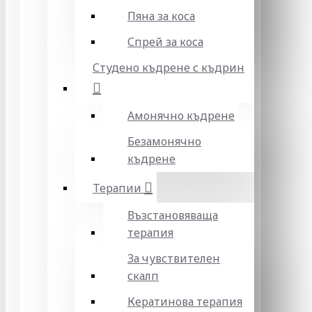
Пяна за коса
Спрей за коса
Студено къдрене с къдрин
Амонячно къдрене
Безамонячно
къдрене
Терапии
Възстановяваща
терапия
За чувствителен
скалп
Кератинова терапия