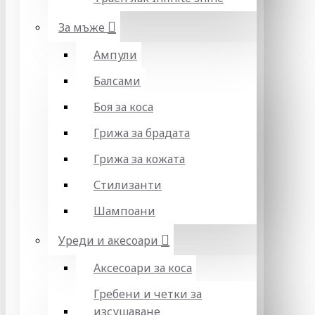
За мъже
Ампули
Балсами
Боя за коса
Грижа за брадата
Грижа за кожата
Стилизанти
Шампоани
Уреди и акесоари
Аксесоари за коса
Гребени и четки за
изсушаване