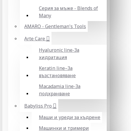
Серия за мъже - Blends of
Many
AMARO - Gentleman's Tools
Arte Care
Hyaluronic line-За
хидратация
Keratin line–За
възстановяване
Macadamia line-За
подхранване
Babyliss Pro
Маши и уреди за къдрене
Машинки и тримери