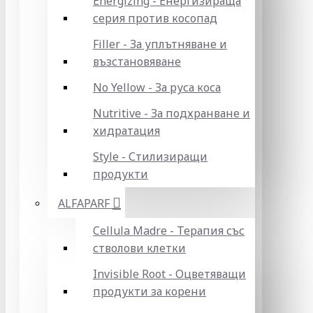
Energizing - Енергизираща
серия против косопад
Filler - За уплътняване и
възстановяване
No Yellow - За руса коса
Nutritive - За подхранване и
хидратация
Style - Стилизиращи
продукти
ALFAPARF
Cellula Madre - Терапия със
стволови клетки
Invisible Root - Оцветяващи
продукти за корени