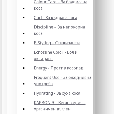
Colour Care – За боядисана
коса
Curl - За къдрава коса
Discipline – За непокорна
коса
E-Styling – Стилизанти
Echosline Color - Боя и
оксидант
Energy - Против косопад
Frequent Use - За ежедневна
употреба
Hydrating - За суха коса
KARBON 9 – Веган серия с
органичен въглен