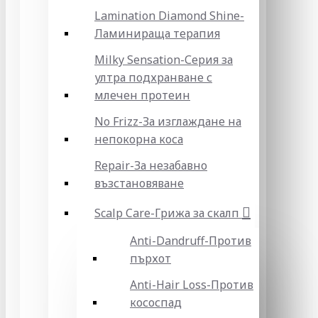
Lamination Diamond Shine-
Ламинираща терапия
Milky Sensation-Серия за
ултра подхранване с
млечен протеин
No Frizz-За изглаждане на
непокорна коса
Repair-За незабавно
възстановяване
Scalp Care-Грижа за скалп
Anti-Dandruff-Против
пърхот
Anti-Hair Loss-Против
кососпад