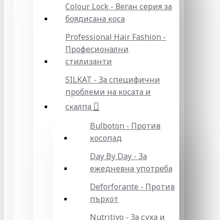
Colour Lock - Веган серия за
боядисана коса
Professional Hair Fashion -
Професионални
стилизанти
SILKAT - За специфични
проблеми на косата и
скалпа
Bulboton - Против
косопад
Day By Day - За
ежедневна употреба
Deforforante - Против
пърхот
Nutritivo - За суха и