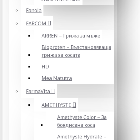
Fanola
FARCOM
ARREN – Грижа за мъже
Bioproten – Възстановяваща
грижа за косата
HD
Mea Natutra
FarmaVita
AMETHYSTE
Amethyste Color – За
боядисана коса
Amethyste Hydrate –