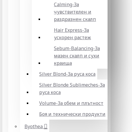
Calming-За
чувствителен и
раздразнен скалп
Hair Express-За
ускорен растеж
Sebum-Balancing-За
мазен скалп и сухи
краища
Silver Blond-За руса коса
Silver Blonde Sublіmeches-За
руса коса
Volume-За обем и плътност
Боя и технически продукти
Byothea