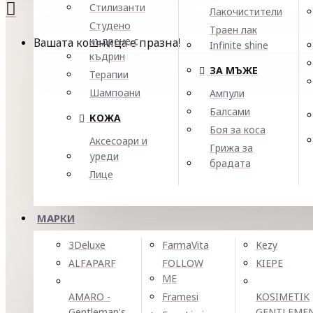
Стилизанти
Лакочистители
Студено
Траен лак
къдрене с
Вашата кошница е празна!
Infinite shine
къдрин
ЗА МЪЖЕ
Терапии
Шампоани
Ампули
Балсами
КОЖА
Боя за коса
Аксесоари и
Грижа за
уреди
брадата
Лице
МАРКИ
3Deluxe
FarmaVita
Kezy
ALFAPARF
FOLLOW
KIEPE
ME
AMARO -
Framesi
KOSIMETIK
Gentleman's
GENTLEME