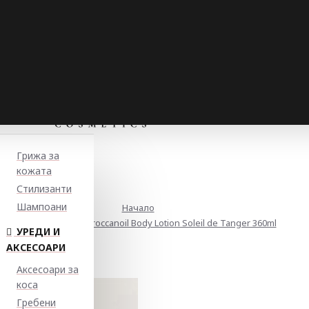
Грижа за
кожата
Стилизанти
Шампоани
Начало
Лосион за тяло Moroccanoil Body Lotion Soleil de Tanger 360ml
УРЕДИ И
АКСЕСОАРИ
Аксесоари за
коса
Гребени