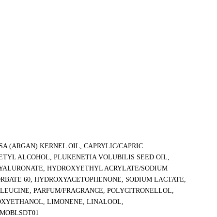
SA (ARGAN) KERNEL OIL, CAPRYLIC/CAPRIC
ETYL ALCOHOL, PLUKENETIA VOLUBILIS SEED OIL,
M HYALURONATE, HYDROXYETHYL ACRYLATE/SODIUM
RBATE 60, HYDROXYACETOPHENONE, SODIUM LACTATE,
ISOLEUCINE, PARFUM/FRAGRANCE, POLYCITRONELLOL,
NOXYETHANOL, LIMONENE, LINALOOL,
 MOBLSDT01