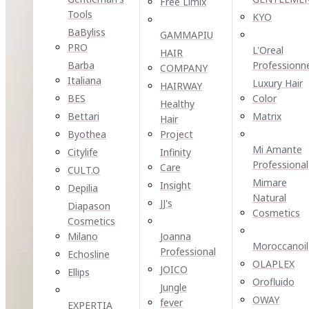
Free Limix
Tools
KYO
BaByliss
GAMMAPIU
PRO
L'Oreal
HAIR
Barba
Professionn
COMPANY
Italiana
Luxury Hair
HAIRWAY
BES
Color
Healthy
Bettari
Matrix
Hair
Byothea
Project
Mi Amante
Citylife
Infinity
Professional
Care
CULT.O
Mimare
Insight
Depilia
Natural
JJ's
Diapason
Cosmetics
Cosmetics
Milano
Joanna
Moroccanoil
Professional
Echosline
OLAPLEX
JOICO
Ellірѕ
Orofluido
Jungle
OWAY
fever
EXPERTIA