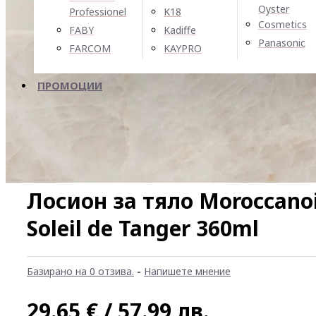
Oyster
Professionel
K18
Cosmetics
FABY
Kadiffe
Panasonic
FARCOM
KAYPRO
ПРОМОЦИИ
Лосион за тяло Moroccanoi
Soleil de Tanger 360ml
Базирано на 0 отзива.
-
Напишете мнение
29.65 € / 57.99 лв.