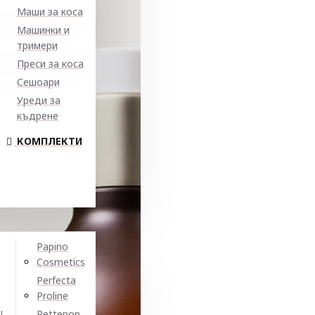
Маши за коса
Машинки и
тримери
Преси за коса
Сешоари
Уреди за
къдрене
КОМПЛЕКТИ
Papino
Cosmetics
Perfecta
Proline
N
Pettenon