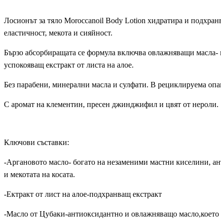
Лосионът за тяло Moroccanoil Body Lotion хидратира и подхра
еластичност, мекота и сияйност.
Бързо абсорбиращата се формула включва овлажняващи масла- м
успокояващ екстракт от листа на алое.
Без парабени, минерални масла и сулфати. В рециклируема опа
С аромат на клементин, пресен джинджифил и цвят от нероли.
Ключови съставки:
-Аргановото масло- богато на незаменими мастни киселини, а
и мекотата на косата.
-Ектракт от лист на алое-подхранващ екстракт
-Масло от Цубаки-антиоксидантно и овлажняващо масло,което п