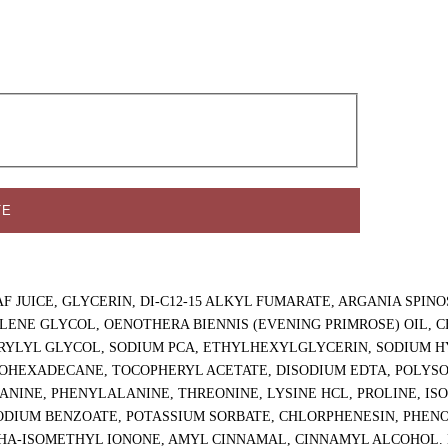
ТЕ
F JUICE, GLYCERIN, DI-C12-15 ALKYL FUMARATE, ARGANIA SPINO
LENE GLYCOL, OENOTHERA BIENNIS (EVENING PRIMROSE) OIL, C
CAPRYLYL GLYCOL, SODIUM PCA, ETHYLHEXYLGLYCERIN, SODIU
HEXADECANE, TOCOPHERYL ACETATE, DISODIUM EDTA, POLYSO
 ALANINE, PHENYLALANINE, THREONINE, LYSINE HCL, PROLINE, 
, SODIUM BENZOATE, POTASSIUM SORBATE, CHLORPHENESIN, PHE
HA-ISOMETHYL IONONE, AMYL CINNAMAL, CINNAMYL ALCOHOL.