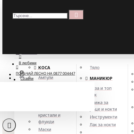
Меню
Кошница
Menu
ПОРЪЧАЙ ЛЕСНО НА 0877 004447
МЕНЮ
В любими
КОСА
Тяло
ПОРЪЧАЙ ЛЕСНО НА 0877 004447
Ампули
МАНИКЮР
Сравни
Арган
База и топ
Балсами
лак
Боя за коса
Грижа за
Елексири,
ръце и нокти
кристали и
Инструменти
флуиди
Лак за нокти
Маски