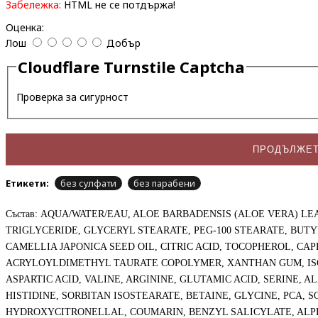
Забележка:
HTML не се потдържа!
Оценка:
Лош
Добър
Cloudflare Turnstile Captcha
Проверка за сигурност
ПРОДЪЛЖЕ
Етикети:
без сулфати
без парабени
Състав: AQUA/WATER/EAU, ALOE BARBADENSIS (ALOE VERA) LEA
TRIGLYCERIDE, GLYCERYL STEARATE, PEG-100 STEARATE, BUTY
CAMELLIA JAPONICA SEED OIL, CITRIC ACID, TOCOPHEROL, 
ACRYLOYLDIMETHYL TAURATE COPOLYMER, XANTHAN GUM, ISO
ASPARTIC ACID, VALINE, ARGININE, GLUTAMIC ACID, SERINE,
HISTIDINE, SORBITAN ISOSTEARATE, BETAINE, GLYCINE, PCA
HYDROXYCITRONELLAL, COUMARIN, BENZYL SALICYLATE, ALP