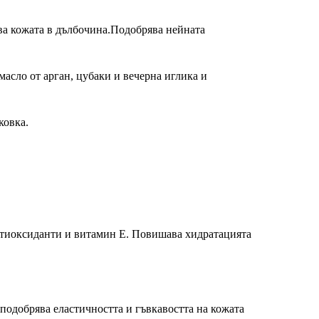
нва кожата в дълбочина.Подобрява нейната
асло от арган, цубаки и вечерна иглика и
ковка.
нтиоксиданти и витамин Е. Повишава хидратацията
одобрява еластичността и гъвкавостта на кожата