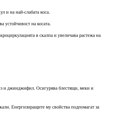
ул и на най-слабата коса.
ва устойчивост на косата.
икроциркулацията в скалпа и увеличава растежа на
риз и джинджифил. Осигурява блестящи, меки и
кали. Енергизиращите му свойства подпомагат за