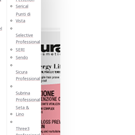
Serical
Punti di
Vista
el
Selective
Professional
SERI
Sendo
Sicura
Professional
Subrina
Professional
Seta &
Lino
Three3