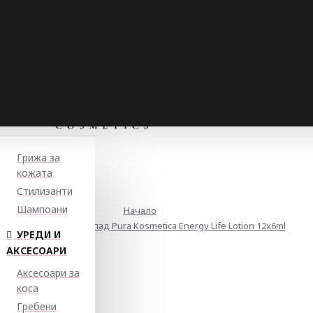
Грижа за
кожата
Стилизанти
Шампоани
Начало
Лосион против косопад Pura Kosmetica Energy Life Lotion 12x6ml
УРЕДИ И
АКСЕСОАРИ
Аксесоари за
коса
Гребени