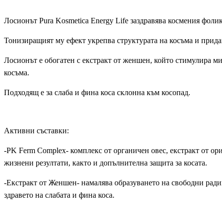
Лосионът Pura Kosmetica Energy Life заздравява космения фолик
Тонизиращият му ефект укрепва структурата на косъма и прида
Лосионът е обогатен с екстракт от женшен, който стимулира м
косъма.
Подходящ е за слаба и фина коса склонна към косопад.
Активни съставки:
-PK Ferm Complex- комплекс от органичен овес, екстракт от о
жизнени резултати, както и допълнителна защита за косата.
-Екстракт от Женшен- намалява образуването на свободни ради
здравето на слабата и фина коса.