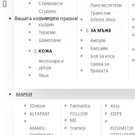
Стилизанти
Лакочистители
Студено
Траен лак
къдрене с
Вашата кошница е празна!
Infinite shine
къдрин
ЗА МЪЖЕ
Терапии
Шампоани
Ампули
Балсами
КОЖА
Боя за коса
Аксесоари и
Грижа за
уреди
брадата
Лице
МАРКИ
3Deluxe
FarmaVita
Kezy
ALFAPARF
FOLLOW
KIEPE
ME
AMARO -
Framesi
KOSIMETIK
Gentleman's
GENTLEME