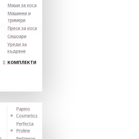
Маши за коса
Машинки и
тримери
Преси за коса
Сешоари
Уреди за
къдрене
КОМПЛЕКТИ
Papino
Cosmetics
Perfecta
Proline
N
Pettenon