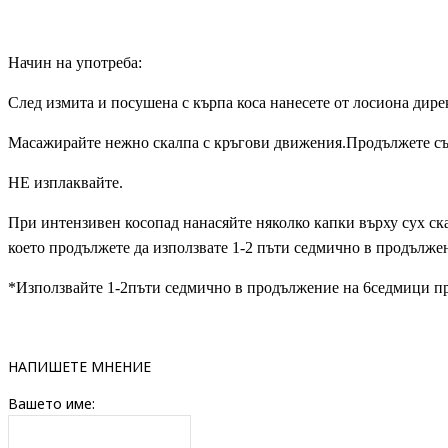
Начин на употреба:
След измита и посушена с кърпа коса нанесете от лосиона дире
Масажирайте нежно скалпа с кръгови движения.Продължете със
НЕ изплаквайте.
При интензивен косопад нанасяйте няколко капки върху сух ск
което продължете да използвате 1-2 пъти седмично в продълже
*Използвайте 1-2пъти седмично в продължение на 6седмици пр
НАПИШЕТЕ МНЕНИЕ
Вашето име: