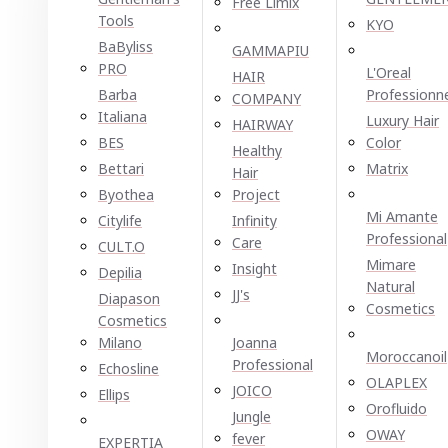
Free Limix
Tools
KYO
BaByliss
GAMMAPIU
PRO
L'Oreal
HAIR
Barba
Professionn
COMPANY
Italiana
Luxury Hair
HAIRWAY
BES
Color
Healthy
Bettari
Matrix
Hair
Byothea
Project
Mi Amante
Citylife
Infinity
Professional
Care
CULT.O
Mimare
Insight
Depilia
Natural
JJ's
Diapason
Cosmetics
Cosmetics
Milano
Joanna
Moroccanoil
Professional
Echosline
OLAPLEX
JOICO
Ellірѕ
Orofluido
Jungle
OWAY
fever
EXPERTIA