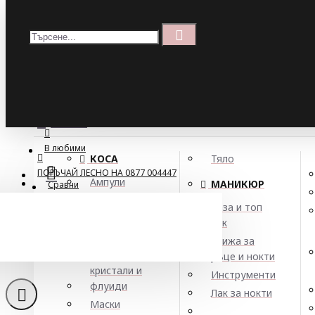
Меню
Кошница
Menu
ПОРЪЧАЙ ЛЕСНО НА 0877 004447
МЕНЮ
В любими
КОСА
Тяло
ПОРЪЧАЙ ЛЕСНО НА 0877 004447
Ампули
МАНИКЮР
Сравни
Арган
База и топ
Балсами
лак
Боя за коса
Грижа за
Елексири,
ръце и нокти
кристали и
Инструменти
флуиди
Лак за нокти
Маски