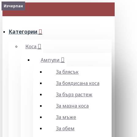
Изчерпан
МЕНЮ
Категории
Коса
Ампули
За блясък
За боядисана коса
За бърз растеж
За мазна коса
За мъже
За обем