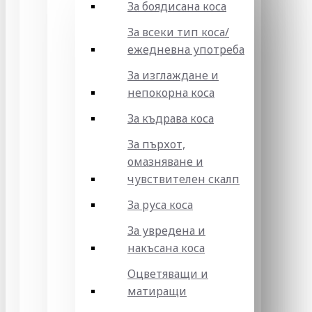
За боядисана коса
За всеки тип коса/
ежедневна употреба
За изглаждане и
непокорна коса
За къдрава коса
За пърхот,
омазняване и
чувствителен скалп
За руса коса
За увредена и
накъсана коса
Оцветяващи и
матиращи