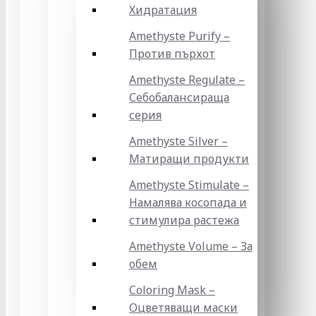
Хидратация
Amethyste Purify –
Против пърхот
Amethyste Regulate –
Себобалансираща
серия
Amethyste Silver –
Матиращи продукти
Amethyste Stimulate –
Намалява косопада и
стимулира растежа
Amethyste Volume – За
обем
Coloring Mask –
Оцветяващи маски