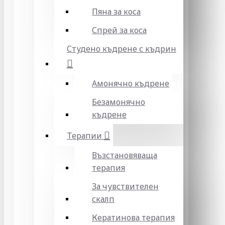
Пяна за коса
Спрей за коса
Студено къдрене с къдрин
Амонячно къдрене
Безамонячно
къдрене
Терапии
Възстановяваща
терапия
За чувствителен
скалп
Кератинова терапия