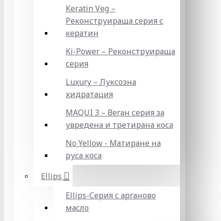
Keratin Veg –
Реконструираща серия с
кератин
Ki-Power – Реконструираща
серия
Luxury – Луксозна
хидратация
MAQUI 3 – Веган серия за
увредена и третирана коса
No Yellow - Матиране на
руса коса
Ellips
Ellips-Серия с арганово
масло