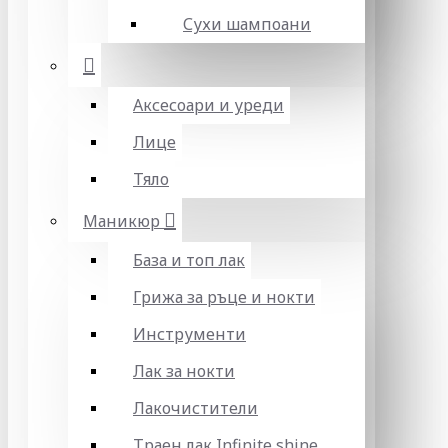
Сухи шампоани
Аксесоари и уреди
Лице
Тяло
Маникюр
База и топ лак
Грижа за ръце и нокти
Инструменти
Лак за нокти
Лакочистители
Траен лак Infinite shine