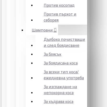
Против косопад
Против пърхот и
себорея
Шампоани
Дълбоко почистващи
и след боядисване
За блясък
За боядисана коса
За всеки тип коса/
ежедневна употреба
За изглаждане на
непокорна коса
За къдрава коса