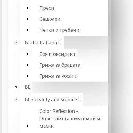
Преси
Сешоари
Четки и гребени
Barba Italiana
Боя и оксидант
Грижа за брадата
Грижа за косата
BE
BES beauty and science
Color Reflection –
Оцветяващи шампоани и
маски