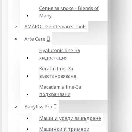
Серия за мъже - Blends of
Many
AMARO - Gentleman's Tools
Arte Care
Hyaluronic line-За
хидратация
Keratin line–За
възстановяване
Macadamia line-За
подхранване
Babyliss Pro
Маши и уреди за къдрене
Машинки и тримери