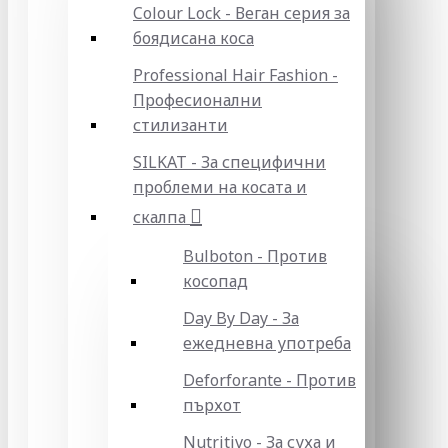
Colour Lock - Веган серия за
боядисана коса
Professional Hair Fashion -
Професионални
стилизанти
SILKAT - За специфични
проблеми на косата и
скалпа
Bulboton - Против
косопад
Day By Day - За
ежедневна употреба
Deforforante - Против
пърхот
Nutritivo - За суха и