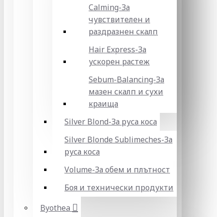
Calming-За
чувствителен и
раздразнен скалп
Hair Express-За
ускорен растеж
Sebum-Balancing-За
мазен скалп и сухи
краища
Silver Blond-За руса коса
Silver Blonde Sublіmeches-За
руса коса
Volume-За обем и плътност
Боя и технически продукти
Byothea