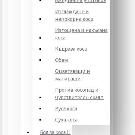
ежедневна употреба
Изглаждане и
непокорна коса
Изтощена и накъсана
коса
Къдрава коса
Обем
Оцветяващи и
матиращи
Против косопад и
чувствителен скалп
Руса коса
Суха коса
Боя за коса