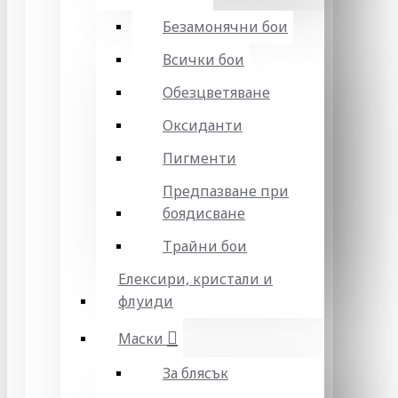
Безамонячни бои
Всички бои
Обезцветяване
Оксиданти
Пигменти
Предпазване при
боядисване
Трайни бои
Елексири, кристали и
флуиди
Маски
За блясък