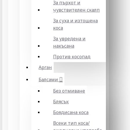
За пърхот и
чувствителен скалп
За суха и изтощена
коса
За увредена и
накъсана
Против косопад
Арган
Балсами
Без отмиване
Блясък
Боядисана коса
Всеки тип коса/