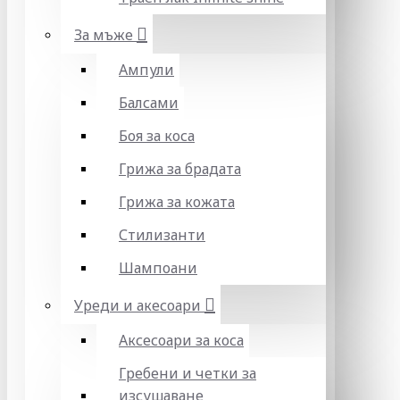
За мъже
Ампули
Балсами
Боя за коса
Грижа за брадата
Грижа за кожата
Стилизанти
Шампоани
Уреди и акесоари
Аксесоари за коса
Гребени и четки за
изсушаване