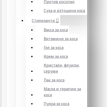
Против косопад
Суха и изтощена коса
Стилизанти
Вакса за коса
Витамини за коса
Гел за коса
Крем за коса
Кристали, флуиди,
серуми
Лак за коса
Масла и терапии за
коса
Пудра за коса