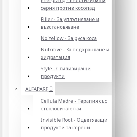
Energizing - Енергизираща
серия против косопад
Filler - За уплътняване и
възстановяване
No Yellow - За руса коса
Nutritive - За подхранване и
хидратация
Style - Стилизиращи
продукти
ALFAPARF
Cellula Madre - Терапия със
стволови клетки
Invisible Root - Оцветяващи
продукти за корени