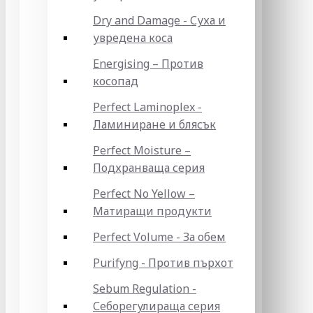
Dry and Damage - Суха и
увредена коса
Energising – Против
косопад
Perfect Laminoplex -
Ламиниране и блясък
Perfect Moisture –
Подхранваща серия
Perfect No Yellow –
Матиращи продукти
Perfect Volume - За обем
Purifyng - Против пърхот
Sebum Regulation -
Себорегулираща серия