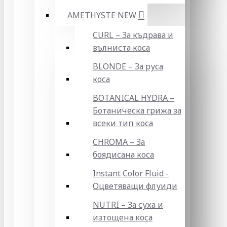
AMETHYSTE NEW
CURL – За къдрава и
вълниста коса
BLONDE – За руса
коса
BOTANICAL HYDRA –
Ботаническа грижа за
всеки тип коса
CHROMA – За
боядисана коса
Instant Color Fluid -
Оцветяващи флуиди
NUTRI – За суха и
изтощена коса