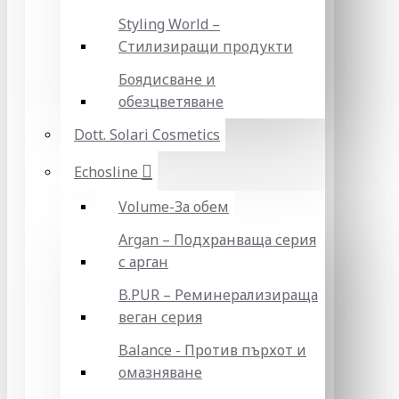
Styling World –
Стилизиращи продукти
Боядисване и
обезцветяване
Dott. Solari Cosmetics
Echosline
Volume-За обем
Argan – Подхранваща серия
с арган
B.PUR – Реминерализираща
веган серия
Balance - Против пърхот и
омазняване