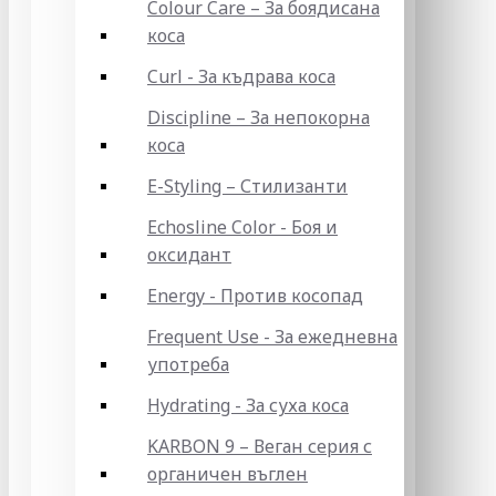
Colour Care – За боядисана
коса
Curl - За къдрава коса
Discipline – За непокорна
коса
E-Styling – Стилизанти
Echosline Color - Боя и
оксидант
Energy - Против косопад
Frequent Use - За ежедневна
употреба
Hydrating - За суха коса
KARBON 9 – Веган серия с
органичен въглен