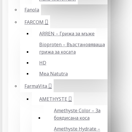
Fanola
FARCOM
ARREN – Грижа за мъже
Bioproten – Възстановяваща
грижа за косата
HD
Mea Natutra
FarmaVita
AMETHYSTE
Amethyste Color – За
боядисана коса
Amethyste Hydrate –