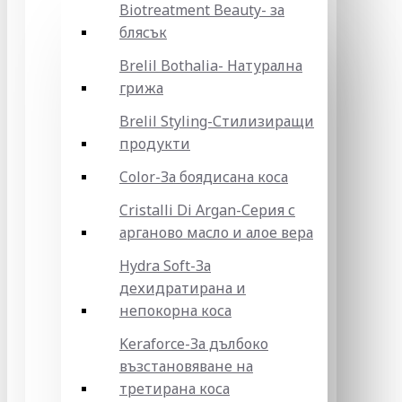
Biotreatment Beauty- за
блясък
Brelil Bothalia- Натурална
грижа
Brelil Styling-Стилизиращи
продукти
Color-За боядисана коса
Cristalli Di Argan-Серия с
арганово масло и алое вера
Hydra Soft-За
дехидратирана и
непокорна коса
Keraforce-За дълбоко
възстановяване на
третирана коса