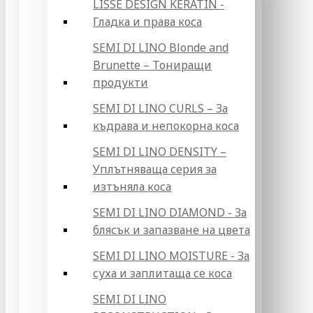
LISSE DESIGN KERATIN -
Гладка и права коса
SEMI DI LINO Blonde and
Brunette – Тониращи
продукти
SEMI DI LINO CURLS – За
къдрава и непокорна коса
SEMI DI LINO DENSITY –
Уплътняваща серия за
изтъняла коса
SEMI DI LINO DIAMOND - За
блясък и запазване на цвета
SEMI DI LINO MOISTURE - За
суха и заплитаща се коса
SEMI DI LINO