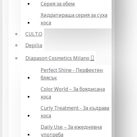
Серия за обем
Хидратираща серия за суха
коса
CULT.O
Depilia
Diapason Cosmetics Milano
Perfect Shine - Перфектен
блясък
Color World – За боядисана
коса
Curly Treatment - За къдрава
коса
Daily Use – За ежедневна
употреба