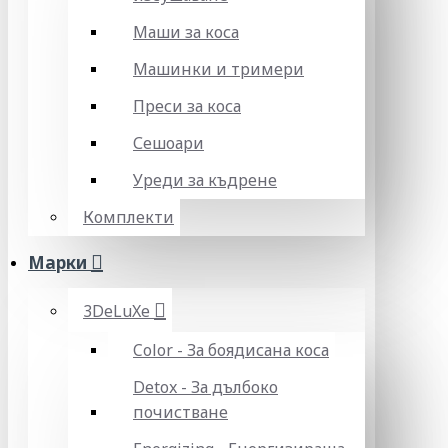
Маши за коса
Машинки и тримери
Преси за коса
Сешоари
Уреди за къдрене
Комплекти
Марки
3DeLuXe
Color - За боядисана коса
Detox - За дълбоко
почистване