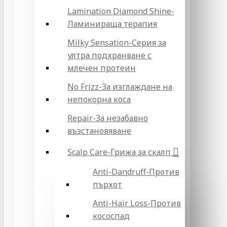
Lamination Diamond Shine-
Ламинираща терапия
Milky Sensation-Серия за
ултра подхранване с
млечен протеин
No Frizz-За изглаждане на
непокорна коса
Repair-За незабавно
възстановяване
Scalp Care-Грижа за скалп
Anti-Dandruff-Против
пърхот
Anti-Hair Loss-Против
кососпад