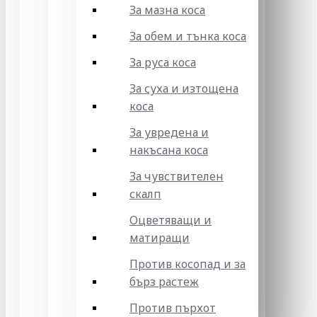
За мазна коса
За обем и тънка коса
За руса коса
За суха и изтощена
коса
За увредена и
накъсана коса
За чувствителен
скалп
Оцветяващи и
матиращи
Против косопад и за
бърз растеж
Против пърхот