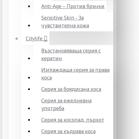
Anti-Age – Против бръчки
Sensitive Skin - За
чувствителна кожа
Citylife
Възстановяваща серия с
кератин
Изглаждаща серия за права
коса
Серия за боядисана коса
Серия за ежедневна
употреба
Серия за косопад, пърхот
Серия за къдрава коса