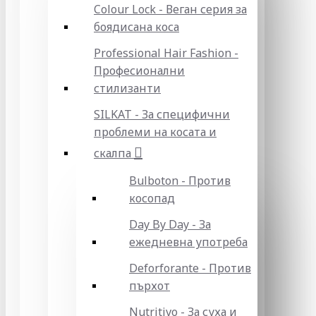
Colour Lock - Веган серия за
боядисана коса
Professional Hair Fashion -
Професионални
стилизанти
SILKAT - За специфични
проблеми на косата и
скалпа
Bulboton - Против
косопад
Day By Day - За
ежедневна употреба
Deforforante - Против
пърхот
Nutritivo - За суха и