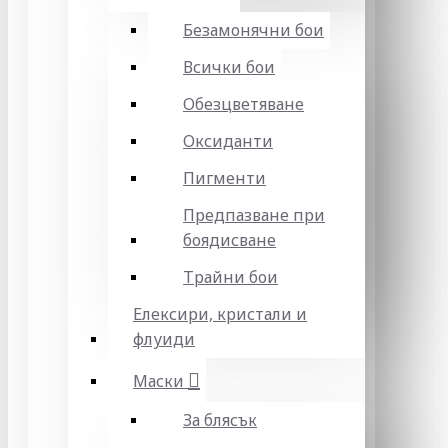
Безамонячни бои
Всички бои
Обезцветяване
Оксиданти
Пигменти
Предпазване при
боядисване
Трайни бои
Елексири, кристали и
флуиди
Маски
За блясък