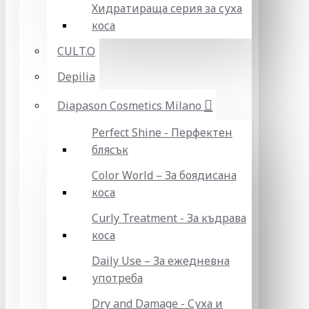
Хидратираща серия за суха
коса
CULT.O
Depilia
Diapason Cosmetics Milano
Perfect Shine - Перфектен
блясък
Color World – За боядисана
коса
Curly Treatment - За къдрава
коса
Daily Use – За ежедневна
употреба
Dry and Damage - Суха и