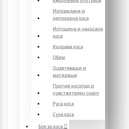
ежедневна употреба
Изглаждане и
непокорна коса
Изтощена и накъсана
коса
Къдрава коса
Обем
Оцветяващи и
матиращи
Против косопад и
чувствителен скалп
Руса коса
Суха коса
Боя за коса