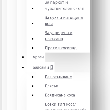
За пърхот и
чувствителен скалп
За суха и изтощена
коса
За увредена и
накъсана
Против косопад
Арган
Балсами
Без отмиване
Блясък
Боядисана коса
Всеки тип коса/