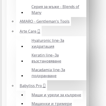
Серия за мъже - Blends of
Many
AMARO - Gentleman's Tools
Arte Care
Hyaluronic line-За
хидратация
Keratin line–За
възстановяване
Macadamia line-За
подхранване
Babyliss Pro
Маши и уреди за къдрене
Машинки и тримери