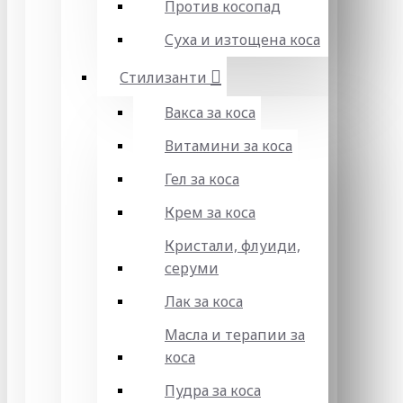
Против косопад
Суха и изтощена коса
Стилизанти
Вакса за коса
Витамини за коса
Гел за коса
Крем за коса
Кристали, флуиди,
серуми
Лак за коса
Масла и терапии за
коса
Пудра за коса