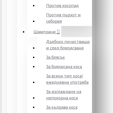
Против косопад
Против пърхот и
себорея
Шампоани
Дълбоко почистващи
и след боядисване
За блясък
За боядисана коса
За всеки тип коса/
ежедневна употреба
За изглаждане на
непокорна коса
За къдрава коса