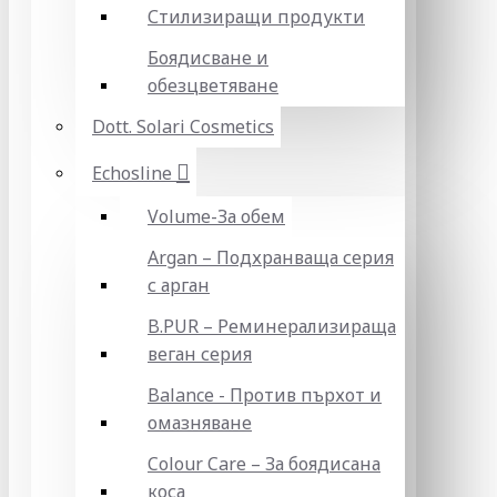
Стилизиращи продукти
Боядисване и
обезцветяване
Dott. Solari Cosmetics
Echosline
Volume-За обем
Argan – Подхранваща серия
с арган
B.PUR – Реминерализираща
веган серия
Balance - Против пърхот и
омазняване
Colour Care – За боядисана
коса