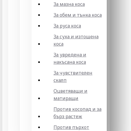
За мазна коса
За обем и тънка коса
За руса коса
За суха и изтощена
коса
За увредена и
накъсана коса
За чувствителен
скалп
Оцветяващи и
матиращи
Против косопад и за
бърз растеж
Против пърхот