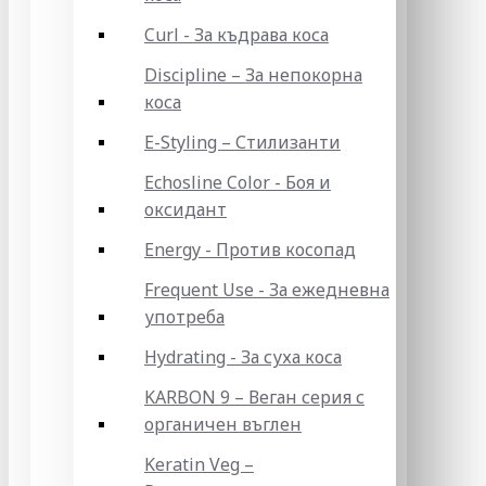
Curl - За къдрава коса
Discipline – За непокорна
коса
E-Styling – Стилизанти
Echosline Color - Боя и
оксидант
Energy - Против косопад
Frequent Use - За ежедневна
употреба
Hydrating - За суха коса
KARBON 9 – Веган серия с
органичен въглен
Keratin Veg –