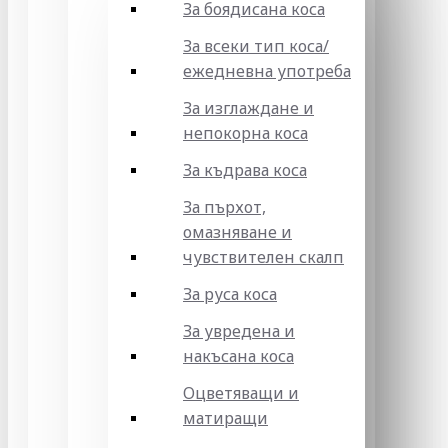
За боядисана коса
За всеки тип коса/
ежедневна употреба
За изглаждане и
непокорна коса
За къдрава коса
За пърхот,
омазняване и
чувствителен скалп
За руса коса
За увредена и
накъсана коса
Оцветяващи и
матиращи