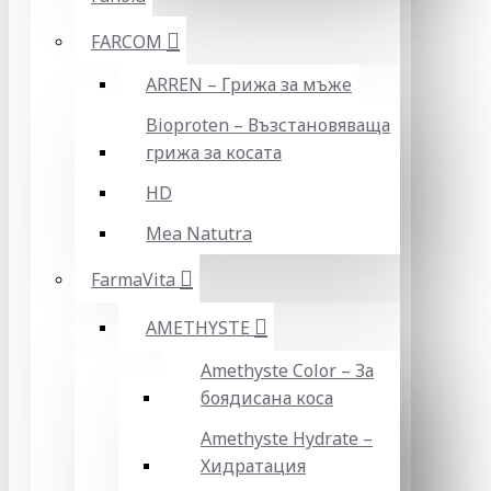
FARCOM
ARREN – Грижа за мъже
Bioproten – Възстановяваща
грижа за косата
HD
Mea Natutra
FarmaVita
AMETHYSTE
Amethyste Color – За
боядисана коса
Amethyste Hydrate –
Хидратация