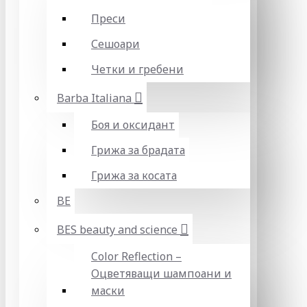
Преси
Сешоари
Четки и гребени
Barba Italiana
Боя и оксидант
Грижа за брадата
Грижа за косата
BE
BES beauty and science
Color Reflection –
Оцветяващи шампоани и
маски