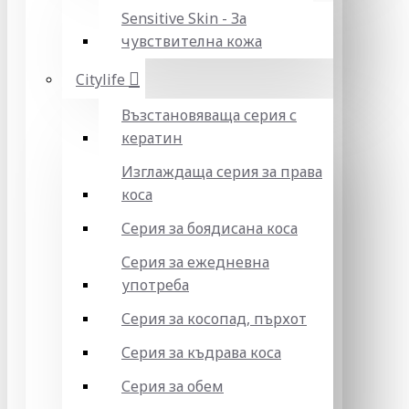
Sensitive Skin - За
чувствителна кожа
Citylife
Възстановяваща серия с
кератин
Изглаждаща серия за права
коса
Серия за боядисана коса
Серия за ежедневна
употреба
Серия за косопад, пърхот
Серия за къдрава коса
Серия за обем