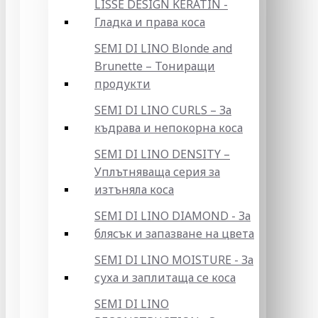
LISSE DESIGN KERATIN -
Гладка и права коса
SEMI DI LINO Blonde and
Brunette – Тониращи
продукти
SEMI DI LINO CURLS – За
къдрава и непокорна коса
SEMI DI LINO DENSITY –
Уплътняваща серия за
изтъняла коса
SEMI DI LINO DIAMOND - За
блясък и запазване на цвета
SEMI DI LINO MOISTURE - За
суха и заплитаща се коса
SEMI DI LINO