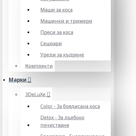
Маши за коса
Машинки и тримери
Преси за коса
Сешоари
Уреди за къдрене
Комплекти
Марки
3DeLuXe
Color - За боядисана коса
Detox - За дълбоко
почистване