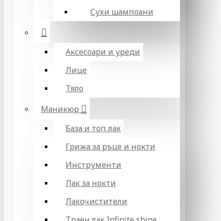
Сухи шампоани
Аксесоари и уреди
Лице
Тяло
Маникюр
База и топ лак
Грижа за ръце и нокти
Инструменти
Лак за нокти
Лакочистители
Траен лак Infinite shine