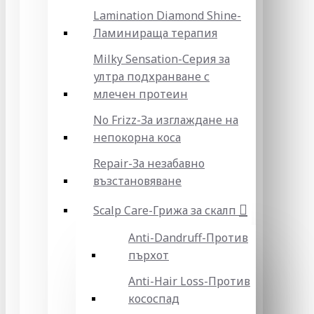
Lamination Diamond Shine-
Ламинираща терапия
Milky Sensation-Серия за
ултра подхранване с
млечен протеин
No Frizz-За изглаждане на
непокорна коса
Repair-За незабавно
възстановяване
Scalp Care-Грижа за скалп
Anti-Dandruff-Против
пърхот
Anti-Hair Loss-Против
кососпад