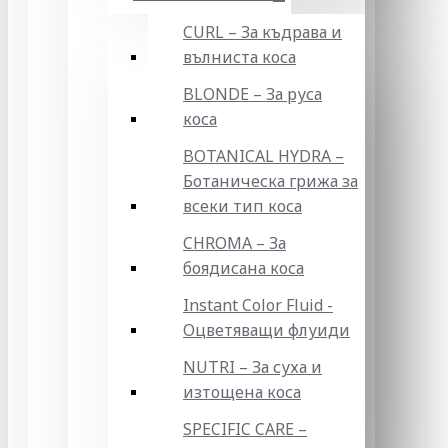
CURL – За къдрава и
вълниста коса
BLONDE – За руса
коса
BOTANICAL HYDRA –
Ботаническа грижа за
всеки тип коса
CHROMA – За
боядисана коса
Instant Color Fluid -
Оцветяващи флуиди
NUTRI – За суха и
изтощена коса
SPECIFIC CARE –