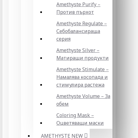
Amethyste Purify –
Против пърхот
Amethyste Regulate –
Себобалансираща
серия
Amethyste Silver –
Матиращи продукти
Amethyste Stimulate –
Намалява косопада и
стимулира растежа
Amethyste Volume – За
обем
Coloring Mask –
Оцветяващи маски
AMETHYSTE NEW