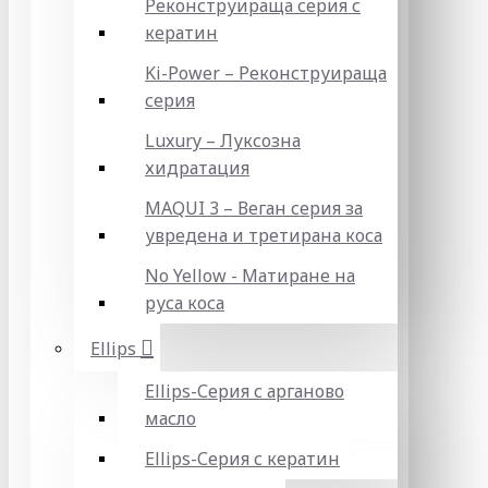
Реконструираща серия с
кератин
Ki-Power – Реконструираща
серия
Luxury – Луксозна
хидратация
MAQUI 3 – Веган серия за
увредена и третирана коса
No Yellow - Матиране на
руса коса
Ellips
Ellips-Серия с арганово
масло
Ellips-Серия с кератин