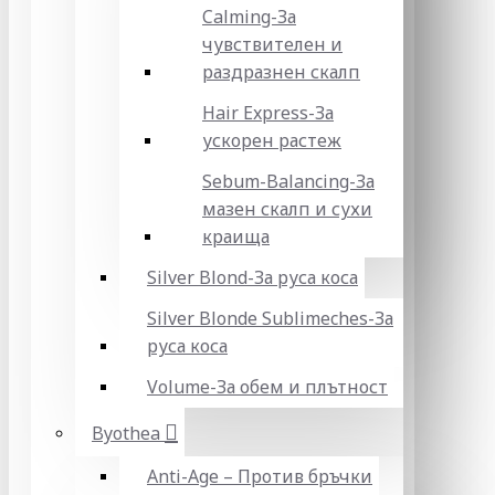
Calming-За
чувствителен и
раздразнен скалп
Hair Express-За
ускорен растеж
Sebum-Balancing-За
мазен скалп и сухи
краища
Silver Blond-За руса коса
Silver Blonde Sublіmeches-За
руса коса
Volume-За обем и плътност
Byothea
Anti-Age – Против бръчки