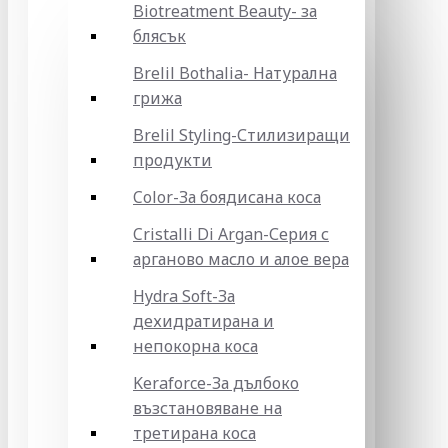
Biotreatment Beauty- за
блясък
Brelil Bothalia- Натурална
грижа
Brelil Styling-Стилизиращи
продукти
Color-За боядисана коса
Cristalli Di Argan-Серия с
арганово масло и алое вера
Hydra Soft-За
дехидратирана и
непокорна коса
Keraforce-За дълбоко
възстановяване на
третирана коса