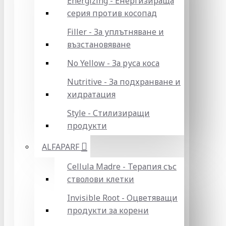
Energizing - Енергизираща
серия против косопад
Filler - За уплътняване и
възстановяване
No Yellow - За руса коса
Nutritive - За подхранване и
хидратация
Style - Стилизиращи
продукти
ALFAPARF
Cellula Madre - Терапия със
стволови клетки
Invisible Root - Оцветяващи
продукти за корени