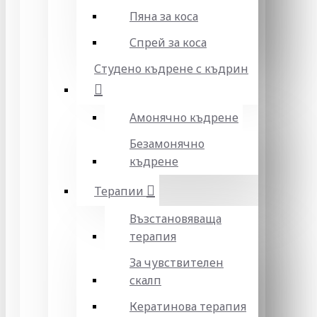
Пяна за коса
Спрей за коса
Студено къдрене с къдрин
Амонячно къдрене
Безамонячно
къдрене
Терапии
Възстановяваща
терапия
За чувствителен
скалп
Кератинова терапия