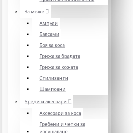
За мъже
Ампули
Балсами
Боя за коса
Грижа за брадата
Грижа за кожата
Стилизанти
Шампоани
Уреди и акесоари
Аксесоари за коса
Гребени и четки за
изсушаване