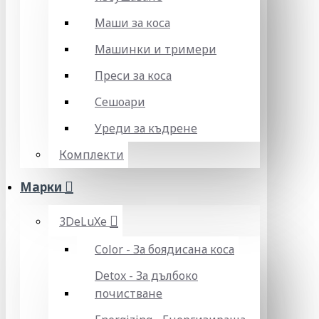
Маши за коса
Машинки и тримери
Преси за коса
Сешоари
Уреди за къдрене
Комплекти
Марки
3DeLuXe
Color - За боядисана коса
Detox - За дълбоко
почистване