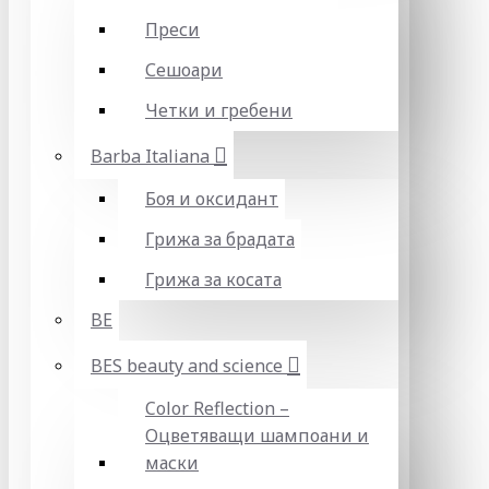
Преси
Сешоари
Четки и гребени
Barba Italiana
Боя и оксидант
Грижа за брадата
Грижа за косата
BE
BES beauty and science
Color Reflection –
Оцветяващи шампоани и
маски