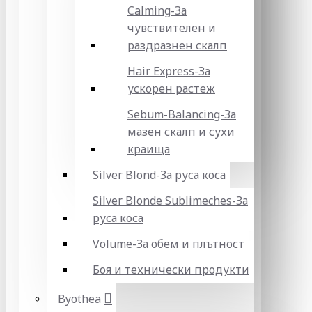
Calming-За
чувствителен и
раздразнен скалп
Hair Express-За
ускорен растеж
Sebum-Balancing-За
мазен скалп и сухи
краища
Silver Blond-За руса коса
Silver Blonde Sublіmeches-За
руса коса
Volume-За обем и плътност
Боя и технически продукти
Byothea