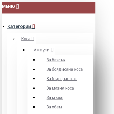
МЕНЮ
Категории
Коса
Ампули
За блясък
За боядисана коса
За бърз растеж
За мазна коса
За мъже
За обем