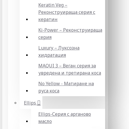
Keratin Veg –
Реконструираща серия с
кератин
Ki-Power – Реконструираща
серия
Luxury – Луксозна
хидратация
MAQUI 3 – Веган серия за
увредена и третирана коса
No Yellow - Матиране на
руса коса
Ellips
Ellips-Серия с арганово
масло