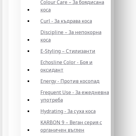
Colour Care – За боядисана
коса
Curl - За къдрава коса
Discipline – За непокорна
коса
E-Styling – Стилизанти
Echosline Color - Боя и
оксидант
Energy - Против косопад
Frequent Use - За ежедневна
употреба
Hydrating - За суха коса
KARBON 9 – Веган серия с
органичен въглен