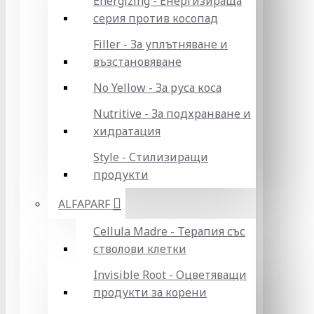
Energizing - Енергизираща
серия против косопад
Filler - За уплътняване и
възстановяване
No Yellow - За руса коса
Nutritive - За подхранване и
хидратация
Style - Стилизиращи
продукти
ALFAPARF
Cellula Madre - Терапия със
стволови клетки
Invisible Root - Оцветяващи
продукти за корени