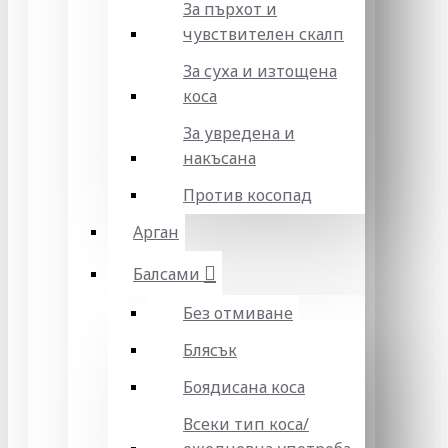
За пърхот и
чувствителен скалп
За суха и изтощена
коса
За увредена и
накъсана
Против косопад
Арган
Балсами
Без отмиване
Блясък
Боядисана коса
Всеки тип коса/