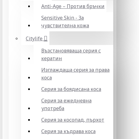
Anti-Age – Против бръчки
Sensitive Skin - За
чувствителна кожа
Citylife
Възстановяваща серия с
кератин
Изглаждаща серия за права
коса
Серия за боядисана коса
Серия за ежедневна
употреба
Серия за косопад, пърхот
Серия за къдрава коса