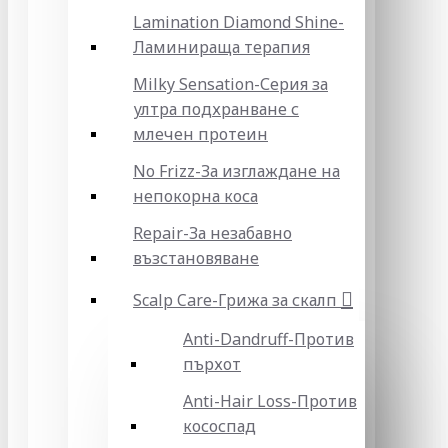
Lamination Diamond Shine-
Ламинираща терапия
Milky Sensation-Серия за
ултра подхранване с
млечен протеин
No Frizz-За изглаждане на
непокорна коса
Repair-За незабавно
възстановяване
Scalp Care-Грижа за скалп
Anti-Dandruff-Против
пърхот
Anti-Hair Loss-Против
кососпад