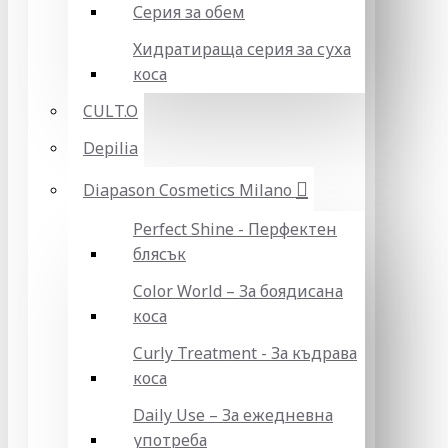
Серия за обем
Хидратираща серия за суха
коса
CULT.O
Depilia
Diapason Cosmetics Milano
Perfect Shine - Перфектен
блясък
Color World – За боядисана
коса
Curly Treatment - За къдрава
коса
Daily Use – За ежедневна
употреба