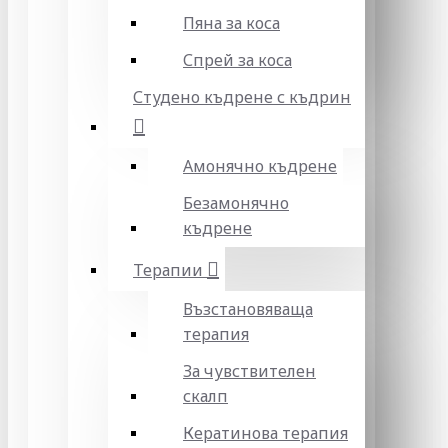
Пяна за коса
Спрей за коса
Студено къдрене с къдрин
Амонячно къдрене
Безамонячно
къдрене
Терапии
Възстановяваща
терапия
За чувствителен
скалп
Кератинова терапия