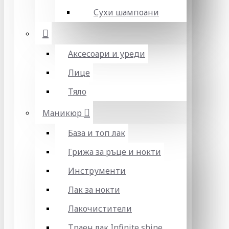
Сухи шампоани
Аксесоари и уреди
Лице
Тяло
Маникюр
База и топ лак
Грижа за ръце и нокти
Инструменти
Лак за нокти
Лакочистители
Траен лак Infinite shine