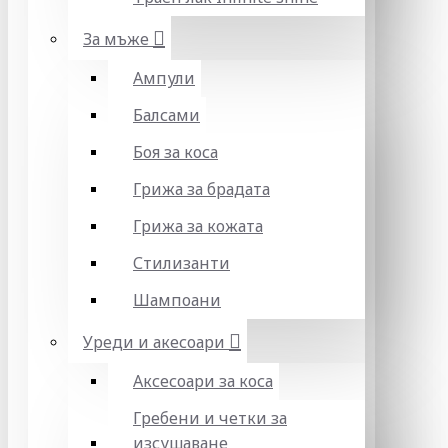
За мъже
Ампули
Балсами
Боя за коса
Грижа за брадата
Грижа за кожата
Стилизанти
Шампоани
Уреди и акесоари
Аксесоари за коса
Гребени и четки за
изсушаване