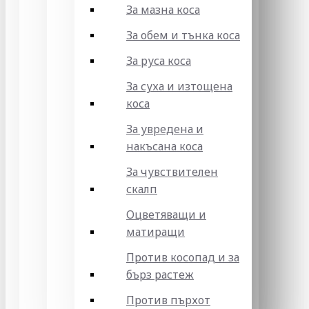
За мазна коса
За обем и тънка коса
За руса коса
За суха и изтощена
коса
За увредена и
накъсана коса
За чувствителен
скалп
Оцветяващи и
матиращи
Против косопад и за
бърз растеж
Против пърхот