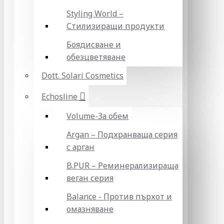
Styling World –
Стилизиращи продукти
Боядисване и
обезцветяване
Dott. Solari Cosmetics
Echosline
Volume-За обем
Argan – Подхранваща серия
с арган
B.PUR – Реминерализираща
веган серия
Balance - Против пърхот и
омазняване