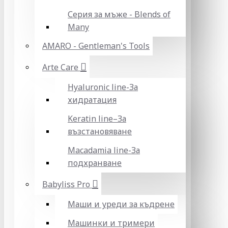
Серия за мъже - Blends of
Many
AMARO - Gentleman's Tools
Arte Care
Hyaluronic line-За
хидратация
Keratin line–За
възстановяване
Macadamia line-За
подхранване
Babyliss Pro
Маши и уреди за къдрене
Машинки и тримери