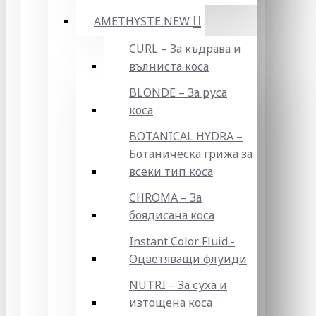
AMETHYSTE NEW
CURL – За къдрава и
вълниста коса
BLONDE – За руса
коса
BOTANICAL HYDRA –
Ботаническа грижа за
всеки тип коса
CHROMA – За
боядисана коса
Instant Color Fluid -
Оцветяващи флуиди
NUTRI – За суха и
изтощена коса