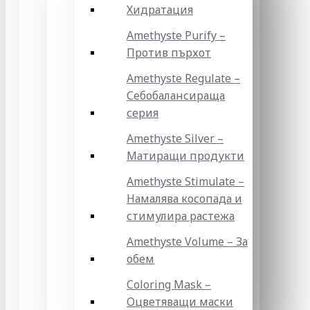
Хидратация
Amethyste Purify –
Против пърхот
Amethyste Regulate –
Себобалансираща
серия
Amethyste Silver –
Матиращи продукти
Amethyste Stimulate –
Намалява косопада и
стимулира растежа
Amethyste Volume – За
обем
Coloring Mask –
Оцветяващи маски