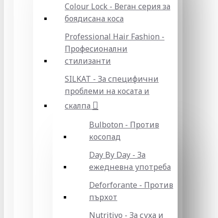
Colour Lock - Веган серия за
боядисана коса
Professional Hair Fashion -
Професионални
стилизанти
SILKAT - За специфични
проблеми на косата и
скалпа
Bulboton - Против
косопад
Day By Day - За
ежедневна употреба
Deforforante - Против
пърхот
Nutritivo - За суха и