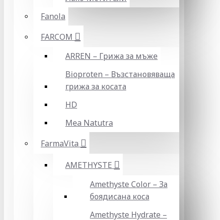
Fanola
FARCOM
ARREN – Грижа за мъже
Bioproten – Възстановяваща
грижа за косата
HD
Mea Natutra
FarmaVita
AMETHYSTE
Amethyste Color – За
боядисана коса
Amethyste Hydrate –