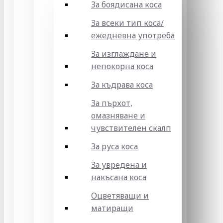
За боядисана коса
За всеки тип коса/
ежедневна употреба
За изглаждане и
непокорна коса
За къдрава коса
За пърхот,
омазняване и
чувствителен скалп
За руса коса
За увредена и
накъсана коса
Оцветяващи и
матиращи