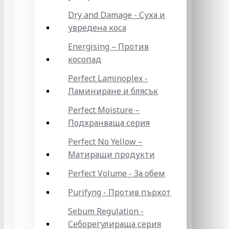
Dry and Damage - Суха и
увредена коса
Energising – Против
косопад
Perfect Laminoplex -
Ламиниране и блясък
Perfect Moisture –
Подхранваща серия
Perfect No Yellow –
Матиращи продукти
Perfect Volume - За обем
Purifyng - Против пърхот
Sebum Regulation -
Себорегулираща серия