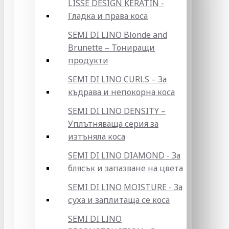
LISSE DESIGN KERATIN -
Гладка и права коса
SEMI DI LINO Blonde and
Brunette – Тониращи
продукти
SEMI DI LINO CURLS – За
къдрава и непокорна коса
SEMI DI LINO DENSITY –
Уплътняваща серия за
изтъняла коса
SEMI DI LINO DIAMOND - За
блясък и запазване на цвета
SEMI DI LINO MOISTURE - За
суха и заплитаща се коса
SEMI DI LINO