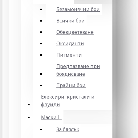
Безамонячни бои
Всички бои
Обезцветяване
Оксиданти
Пигменти
Предпазване при
боядисване
Трайни бои
Елексири, кристали и
флуиди
Маски
За блясък