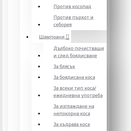
Против косопад
Против пърхот и
себорея
Шампоани
Дълбоко почистващи
и след боядисване
За блясък
За боядисана коса
За всеки тип коса/
ежедневна употреба
За изглаждане на
непокорна коса
За къдрава коса