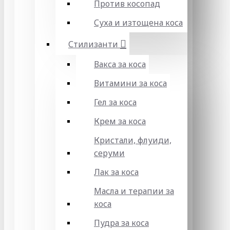
Против косопад
Суха и изтощена коса
Стилизанти
Вакса за коса
Витамини за коса
Гел за коса
Крем за коса
Кристали, флуиди,
серуми
Лак за коса
Масла и терапии за
коса
Пудра за коса