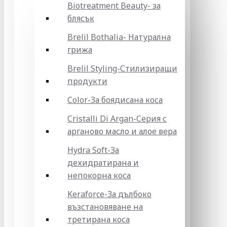
Biotreatment Beauty- за
блясък
Brelil Bothalia- Натурална
грижа
Brelil Styling-Стилизиращи
продукти
Color-За боядисана коса
Cristalli Di Argan-Серия с
арганово масло и алое вера
Hydra Soft-За
дехидратирана и
непокорна коса
Keraforce-За дълбоко
възстановяване на
третирана коса