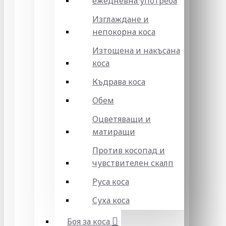
ежедневна употреба
Изглаждане и
непокорна коса
Изтощена и накъсана
коса
Къдрава коса
Обем
Оцветяващи и
матиращи
Против косопад и
чувствителен скалп
Руса коса
Суха коса
Боя за коса