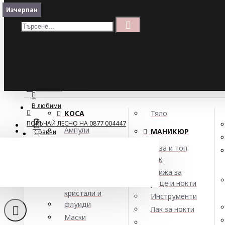
Меню
Изчерпан
Изчерпан
Кошница
Menu
ПОРЪЧАЙ ЛЕСНО НА 0877 004447
МЕНЮ
В любими
КОСА
Тяло
ПОРЪЧАЙ ЛЕСНО НА 0877 004447
Ампули
МАНИКЮР
Сравни
Арган
База и топ
Балсами
лак
Боя за коса
Грижа за
Елексири,
ръце и нокти
кристали и
Инструменти
флуиди
Лак за нокти
Маски