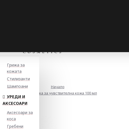
Грижа за
кожата
Стилизанти
Шампоани
Начало
Кола маска за чувствителна кожа 100 мл
УРЕДИ И
АКСЕСОАРИ
Аксесоари за
коса
Гребени