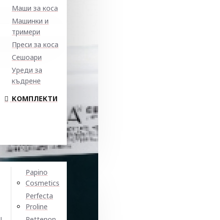
Маши за коса
Машинки и
тримери
Преси за коса
Сешоари
Уреди за
къдрене
КОМПЛЕКТИ
Papino
Cosmetics
Perfecta
Proline
N
Pettenon