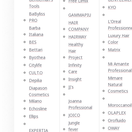
Free Limix
Tools
KYO
BaByliss
GAMMAPIU
PRO
L'Oreal
HAIR
Barba
Professionn
COMPANY
Italiana
Luxury Hair
HAIRWAY
BES
Color
Healthy
Bettari
Matrix
Hair
Byothea
Project
Mi Amante
Citylife
Infinity
Professional
Care
CULT.O
Mimare
Insight
Depilia
Natural
JJ's
Diapason
Cosmetics
Cosmetics
Milano
Joanna
Moroccanoil
Professional
Echosline
OLAPLEX
JOICO
Ellірѕ
Orofluido
Jungle
OWAY
fever
EXPERTIA