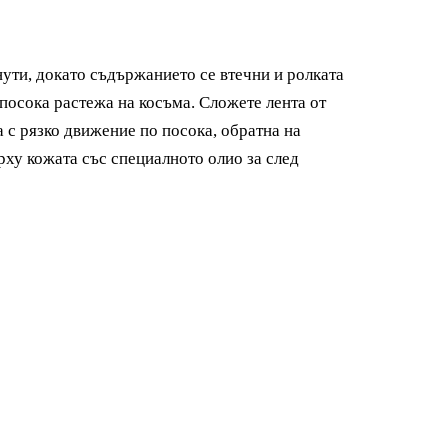
нути, докато съдържанието се втечни и ролката
 посока растежа на косъма. Сложете лента от
а с рязко движение по посока, обратна на
рху кожата със специалното олио за след