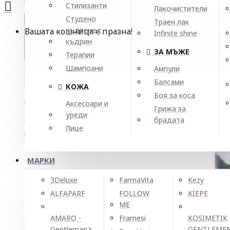
Стилизанти
Лакочистители
Студено
Траен лак
къдрене с
Вашата кошница е празна!
Infinite shine
къдрин
ЗА МЪЖЕ
Терапии
Шампоани
Ампули
Балсами
КОЖА
Боя за коса
Аксесоари и
Грижа за
уреди
брадата
Лице
МАРКИ
3Deluxe
FarmaVita
Kezy
ALFAPARF
FOLLOW
KIEPE
ME
AMARO -
Framesi
KOSIMETIK
Gentleman's
GENTLEME