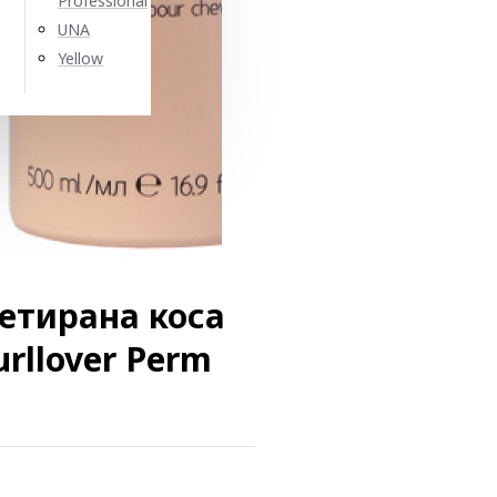
Professional
UNA
Yellow
етирана коса
Curllover Perm