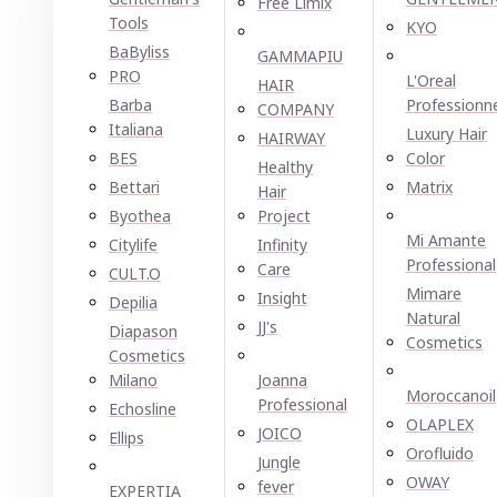
Free Limix
Tools
KYO
BaByliss
GAMMAPIU
PRO
L'Oreal
HAIR
Barba
Professionn
COMPANY
Italiana
Luxury Hair
HAIRWAY
BES
Color
Healthy
Bettari
Matrix
Hair
Byothea
Project
Mi Amante
Citylife
Infinity
Professional
Care
CULT.O
Mimare
Insight
Depilia
Natural
JJ's
Diapason
Cosmetics
Cosmetics
Milano
Joanna
Moroccanoil
Professional
Echosline
OLAPLEX
JOICO
Ellірѕ
Orofluido
Jungle
OWAY
fever
EXPERTIA