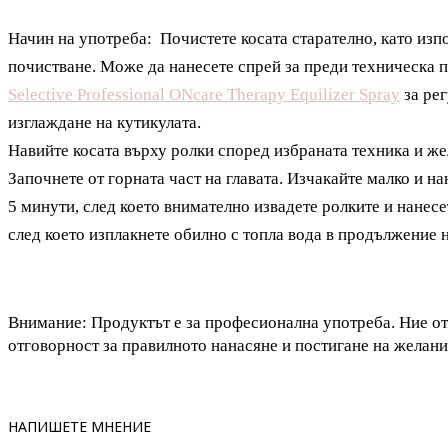
Начин на употреба:
Почистете косата старателно, като из
почистване. Може да нанесете спрей за преди техническа 
Selective Professional ONcare Therapy Equilizer Spray
за рег
изглаждане на кутикулата.
Навийте косата върху ролки според избраната техника и же
Започнете от горната част на главата. Изчакайте малко и н
5 минути, след което внимателно извадете ролките и нанес
след което изплакнете обилно с топла вода в продължение 
Внимание: Продуктът е
за професионална употреба. Ние о
отговорност за правилното нанасяне и постигане на желани
НАПИШЕТЕ МНЕНИЕ