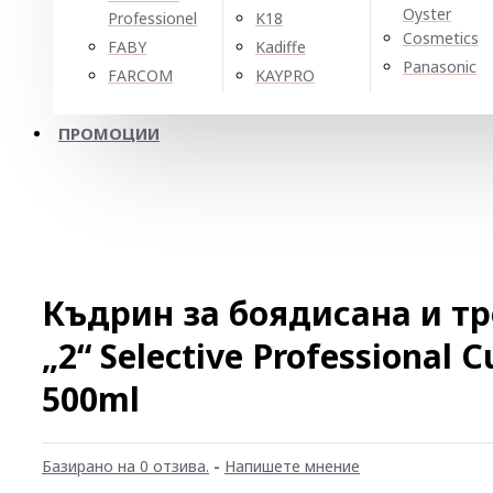
Oyster
Professionel
K18
Cosmetics
FABY
Kadiffe
Panasonic
FARCOM
KAYPRO
ПРОМОЦИИ
Къдрин за боядисана и тр
„2“ Selective Professional 
500ml
Базирано на 0 отзива.
-
Напишете мнение