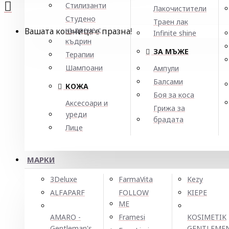
Стилизанти
Лакочистители
Студено
Траен лак
къдрене с
Вашата кошница е празна!
Infinite shine
къдрин
ЗА МЪЖЕ
Терапии
Шампоани
Ампули
Балсами
КОЖА
Боя за коса
Аксесоари и
Грижа за
уреди
брадата
Лице
МАРКИ
3Deluxe
FarmaVita
Kezy
ALFAPARF
FOLLOW
KIEPE
ME
AMARO -
Framesi
KOSIMETIK
Gentleman's
GENTLEME