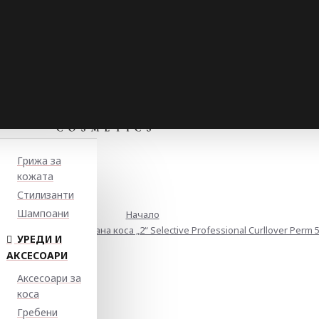
Грижа за
кожата
Стилизанти
Шампоани
Начало
 боядисана и третирана коса „2“ Selective Professional Curllover Perm 
УРЕДИ И
АКСЕСОАРИ
Аксесоари за
коса
Гребени