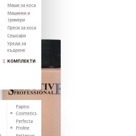
Маши за коса
Машинки и
тримери
Преси за коса
Сешоари
Уреди за
къдрене
КОМПЛЕКТИ
Papino
Cosmetics
Perfecta
Proline
N
Pettenon