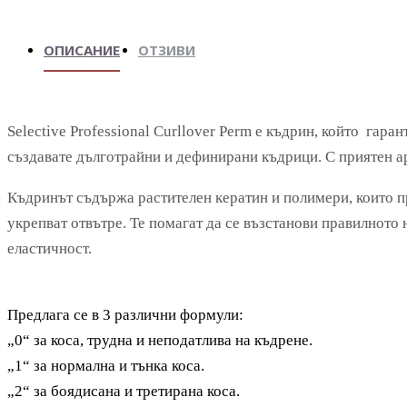
ОПИСАНИЕ
ОТЗИВИ
Selective Professional Curllover Perm
е къдрин, който гарант
създавате дълготрайни и дефинирани къдрици. С приятен а
Къдринът съдържа растителен кератин и полимери, които пр
укрепват отвътре. Те помагат да се възстанови правилното
еластичност.
Предлага се в 3 различни формули:
„0“ за коса, трудна и неподатлива на къдрене.
„1“ за нормална и тънка коса.
„2“ за боядисана и третирана коса.