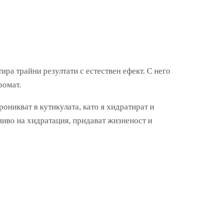
ира трайни резултати с естествен ефект. С него
ромат.
оникват в кутикулата, като я хидратират и
 ниво на хидратация, придават жизненост и