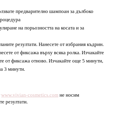
ползвате предварително шампоан за дълбоко
процедура
улиране на порьозността на косата и за
ланите резултати. Нанесете от избрания къдрин.
анесете от фиксажа върху всяка ролка. Изчакайте
ете от фиксажа отново. Изчакайте още 5 минути,
на 3 минути.
т
www.vivian-cosmetics.com
не носим
те резултати.