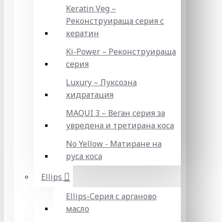
Keratin Veg –
Реконструираща серия с
кератин
Ki-Power – Реконструираща
серия
Luxury – Луксозна
хидратация
MAQUI 3 – Веган серия за
увредена и третирана коса
No Yellow - Матиране на
руса коса
Ellips
Ellips-Серия с арганово
масло