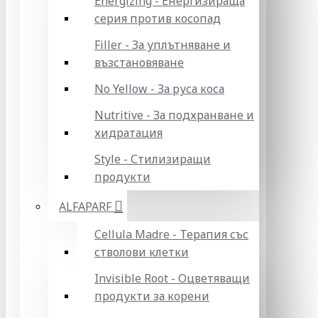
Energizing - Енергизираща
серия против косопад
Filler - За уплътняване и
възстановяване
No Yellow - За руса коса
Nutritive - За подхранване и
хидратация
Style - Стилизиращи
продукти
ALFAPARF
Cellula Madre - Терапия със
стволови клетки
Invisible Root - Оцветяващи
продукти за корени