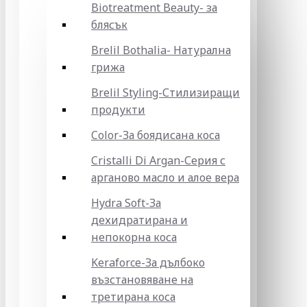
Biotreatment Beauty- за
блясък
Brelil Bothalia- Натурална
грижа
Brelil Styling-Стилизиращи
продукти
Color-За боядисана коса
Cristalli Di Argan-Серия с
арганово масло и алое вера
Hydra Soft-За
дехидратирана и
непокорна коса
Keraforce-За дълбоко
възстановяване на
третирана коса