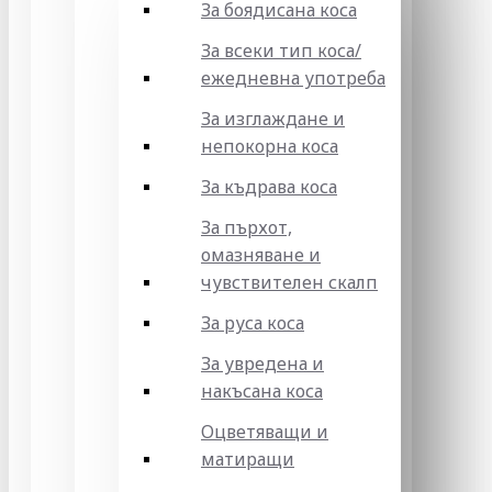
За боядисана коса
За всеки тип коса/
ежедневна употреба
За изглаждане и
непокорна коса
За къдрава коса
За пърхот,
омазняване и
чувствителен скалп
За руса коса
За увредена и
накъсана коса
Оцветяващи и
матиращи