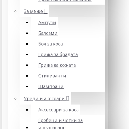
За мъже
Ампули
Балсами
Боя за коса
Грижа за брадата
Грижа за кожата
Стилизанти
Шампоани
Уреди и акесоари
Аксесоари за коса
Гребени и четки за
изсушаване