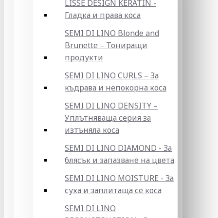
LISSE DESIGN KERATIN -
Гладка и права коса
SEMI DI LINO Blonde and
Brunette – Тониращи
продукти
SEMI DI LINO CURLS – За
къдрава и непокорна коса
SEMI DI LINO DENSITY –
Уплътняваща серия за
изтъняла коса
SEMI DI LINO DIAMOND - За
блясък и запазване на цвета
SEMI DI LINO MOISTURE - За
суха и заплитаща се коса
SEMI DI LINO