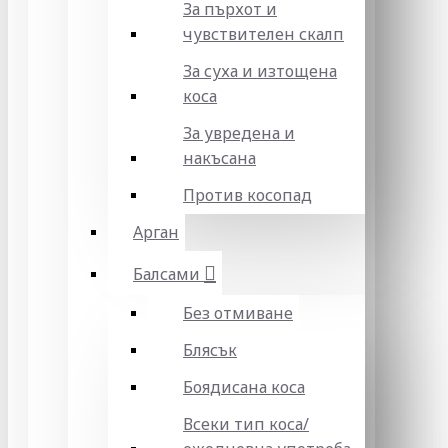
За пърхот и
чувствителен скалп
За суха и изтощена
коса
За увредена и
накъсана
Против косопад
Арган
Балсами
Без отмиване
Блясък
Боядисана коса
Всеки тип коса/