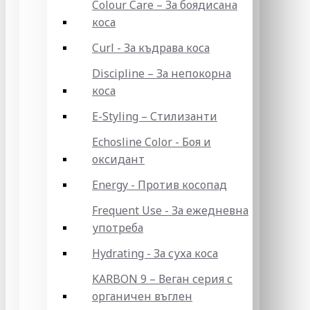
Colour Care – За боядисана
коса
Curl - За къдрава коса
Discipline – За непокорна
коса
E-Styling – Стилизанти
Echosline Color - Боя и
оксидант
Energy - Против косопад
Frequent Use - За ежедневна
употреба
Hydrating - За суха коса
KARBON 9 – Веган серия с
органичен въглен