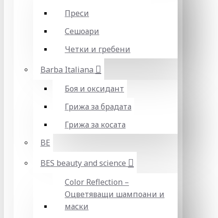
Преси
Сешоари
Четки и гребени
Barba Italiana
Боя и оксидант
Грижа за брадата
Грижа за косата
BE
BES beauty and science
Color Reflection –
Оцветяващи шампоани и
маски