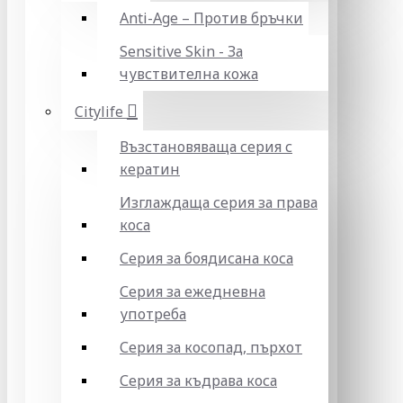
Anti-Age – Против бръчки
Sensitive Skin - За
чувствителна кожа
Citylife
Възстановяваща серия с
кератин
Изглаждаща серия за права
коса
Серия за боядисана коса
Серия за ежедневна
употреба
Серия за косопад, пърхот
Серия за къдрава коса