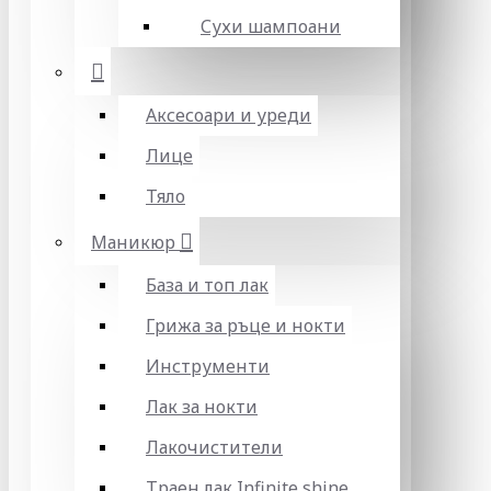
Сухи шампоани
Аксесоари и уреди
Лице
Тяло
Маникюр
База и топ лак
Грижа за ръце и нокти
Инструменти
Лак за нокти
Лакочистители
Траен лак Infinite shine