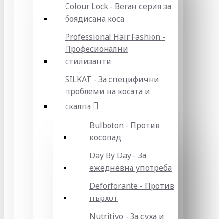
Colour Lock - Веган серия за
боядисана коса
Professional Hair Fashion -
Професионални
стилизанти
SILKAT - За специфични
проблеми на косата и
скалпа
Bulboton - Против
косопад
Day By Day - За
ежедневна употреба
Deforforante - Против
пърхот
Nutritivo - За суха и