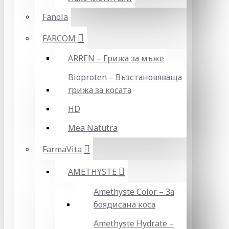
Fanola
FARCOM
ARREN – Грижа за мъже
Bioproten – Възстановяваща
грижа за косата
HD
Mea Natutra
FarmaVita
AMETHYSTE
Amethyste Color – За
боядисана коса
Amethyste Hydrate –