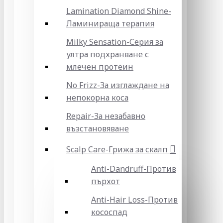
Lamination Diamond Shine-
Ламинираща терапия
Milky Sensation-Серия за
ултра подхранване с
млечен протеин
No Frizz-За изглаждане на
непокорна коса
Repair-За незабавно
възстановяване
Scalp Care-Грижа за скалп
Anti-Dandruff-Против
пърхот
Anti-Hair Loss-Против
кососпад