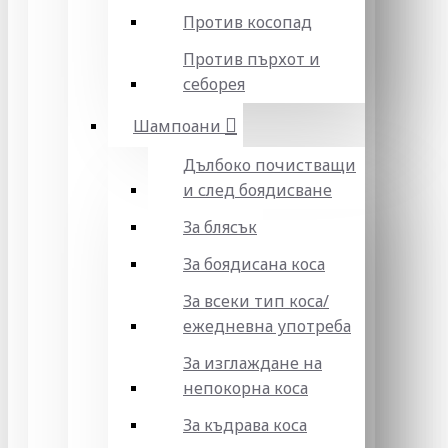
Против косопад
Против пърхот и
себорея
Шампоани
Дълбоко почистващи
и след боядисване
За блясък
За боядисана коса
За всеки тип коса/
ежедневна употреба
За изглаждане на
непокорна коса
За къдрава коса