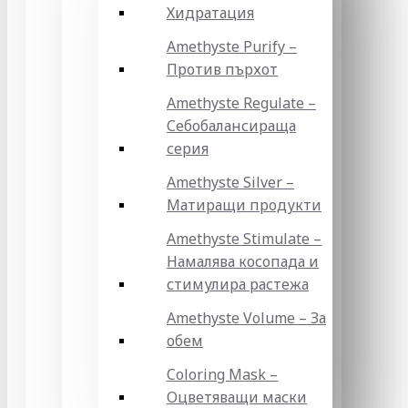
Хидратация
Amethyste Purify –
Против пърхот
Amethyste Regulate –
Себобалансираща
серия
Amethyste Silver –
Матиращи продукти
Amethyste Stimulate –
Намалява косопада и
стимулира растежа
Amethyste Volume – За
обем
Coloring Mask –
Оцветяващи маски