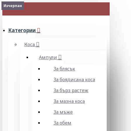
Изчерпан
Изчерпан
Изчерпан
Изчерпан
Изчерпан
Изчерпан
Изчерпан
2-3 Days
Изчерпан
МЕНЮ
Категории
Коса
Ампули
За блясък
За боядисана коса
За бърз растеж
За мазна коса
За мъже
За обем