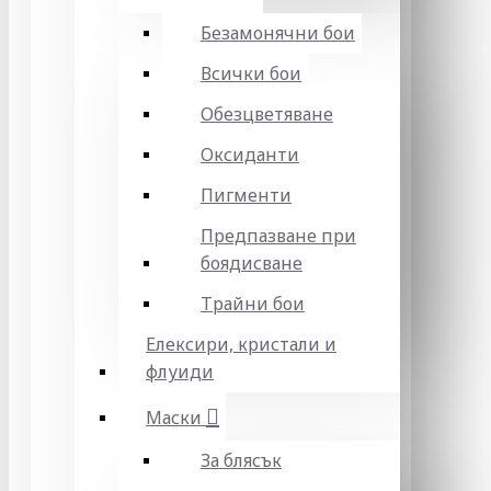
Безамонячни бои
Всички бои
Обезцветяване
Оксиданти
Пигменти
Предпазване при
боядисване
Трайни бои
Елексири, кристали и
флуиди
Маски
За блясък