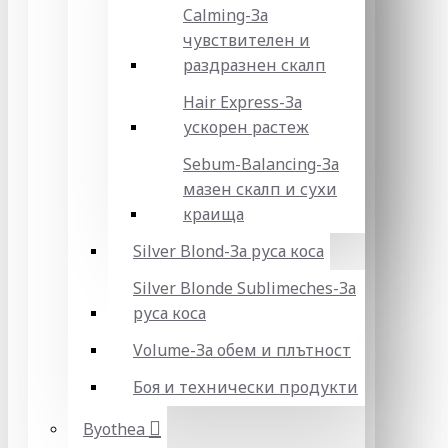
Calming-За
чувствителен и
раздразнен скалп
Hair Express-За
ускорен растеж
Sebum-Balancing-За
мазен скалп и сухи
краища
Silver Blond-За руса коса
Silver Blonde Sublіmeches-За
руса коса
Volume-За обем и плътност
Боя и технически продукти
Byothea