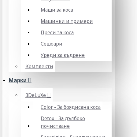
Маши за коса
Машинки и тримери
Преси за коса
Сешоари
Уреди за къдрене
Комплекти
Марки
3DeLuXe
Color - За боядисана коса
Detox - За дълбоко
почистване