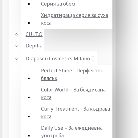
Серия за обем
Хидратираща серия за суха
коса
CULT.O
Depilia
Diapason Cosmetics Milano
Perfect Shine - Перфектен
блясък
Color World – За боядисана
коса
Curly Treatment - За къдрава
коса
Daily Use – За ежедневна
употреба