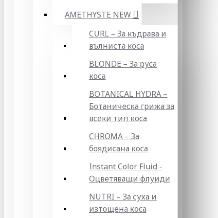
AMETHYSTE NEW
CURL – За къдрава и
вълниста коса
BLONDE – За руса
коса
BOTANICAL HYDRA –
Ботаническа грижа за
всеки тип коса
CHROMA – За
боядисана коса
Instant Color Fluid -
Оцветяващи флуиди
NUTRI – За суха и
изтощена коса