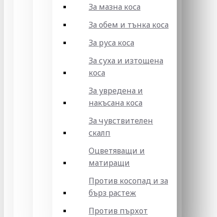
За мазна коса
За обем и тънка коса
За руса коса
За суха и изтощена
коса
За увредена и
накъсана коса
За чувствителен
скалп
Оцветяващи и
матиращи
Против косопад и за
бърз растеж
Против пърхот