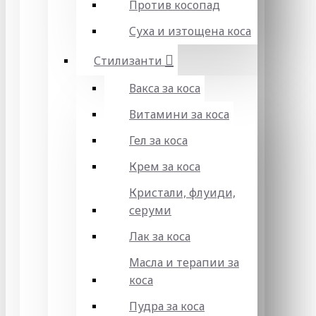
Против косопад
Суха и изтощена коса
Стилизанти
Вакса за коса
Витамини за коса
Гел за коса
Крем за коса
Кристали, флуиди,
серуми
Лак за коса
Масла и терапии за
коса
Пудра за коса