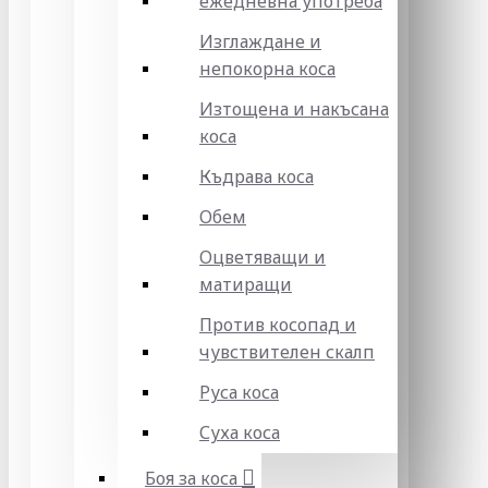
ежедневна употреба
Изглаждане и
непокорна коса
Изтощена и накъсана
коса
Къдрава коса
Обем
Оцветяващи и
матиращи
Против косопад и
чувствителен скалп
Руса коса
Суха коса
Боя за коса