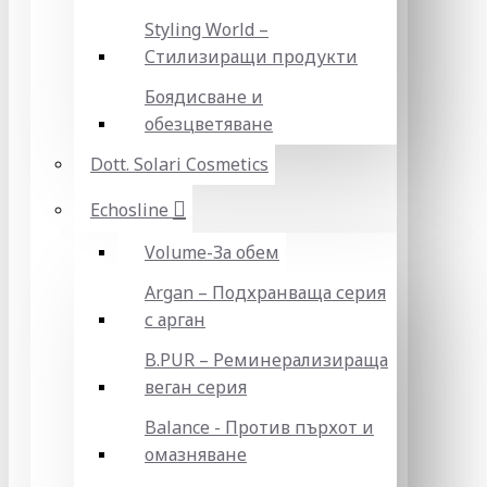
Styling World –
Стилизиращи продукти
Боядисване и
обезцветяване
Dott. Solari Cosmetics
Echosline
Volume-За обем
Argan – Подхранваща серия
с арган
B.PUR – Реминерализираща
веган серия
Balance - Против пърхот и
омазняване