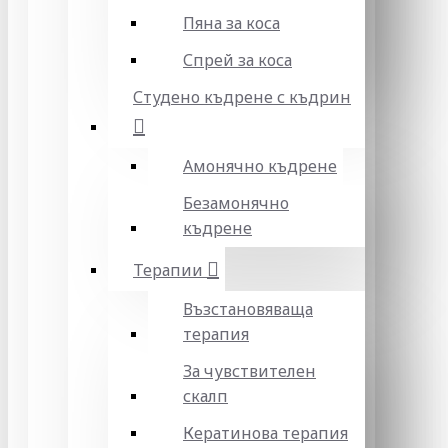
Пяна за коса
Спрей за коса
Студено къдрене с къдрин
Амонячно къдрене
Безамонячно
къдрене
Терапии
Възстановяваща
терапия
За чувствителен
скалп
Кератинова терапия