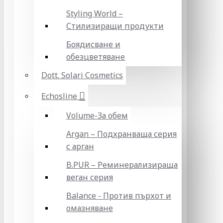
Styling World –
Стилизиращи продукти
Боядисване и
обезцветяване
Dott. Solari Cosmetics
Echosline
Volume-За обем
Argan – Подхранваща серия
с арган
B.PUR – Реминерализираща
веган серия
Balance - Против пърхот и
омазняване