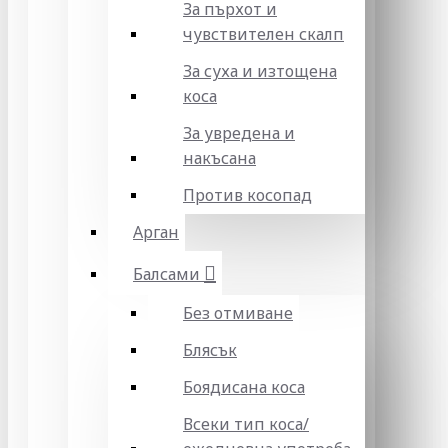
За пърхот и
чувствителен скалп
За суха и изтощена
коса
За увредена и
накъсана
Против косопад
Арган
Балсами
Без отмиване
Блясък
Боядисана коса
Всеки тип коса/