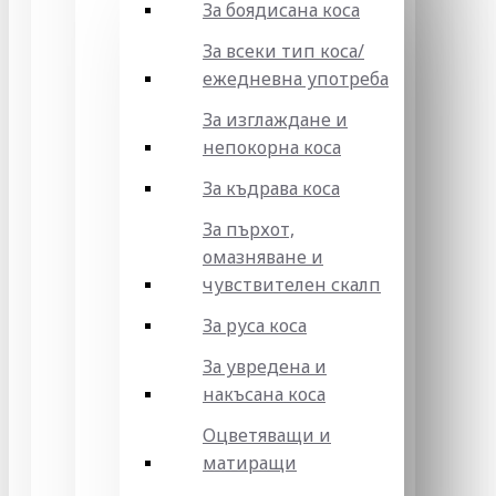
За боядисана коса
За всеки тип коса/
ежедневна употреба
За изглаждане и
непокорна коса
За къдрава коса
За пърхот,
омазняване и
чувствителен скалп
За руса коса
За увредена и
накъсана коса
Оцветяващи и
матиращи