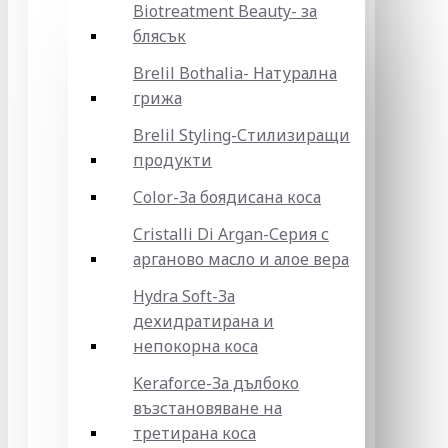
Biotreatment Beauty- за
блясък
Brelil Bothalia- Натурална
грижа
Brelil Styling-Стилизиращи
продукти
Color-За боядисана коса
Cristalli Di Argan-Серия с
арганово масло и алое вера
Hydra Soft-За
дехидратирана и
непокорна коса
Keraforce-За дълбоко
възстановяване на
третирана коса