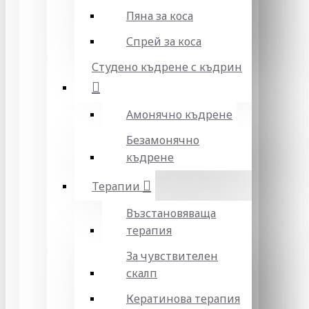
Пяна за коса
Спрей за коса
Студено къдрене с къдрин
Амонячно къдрене
Безамонячно
къдрене
Терапии
Възстановяваща
терапия
За чувствителен
скалп
Кератинова терапия