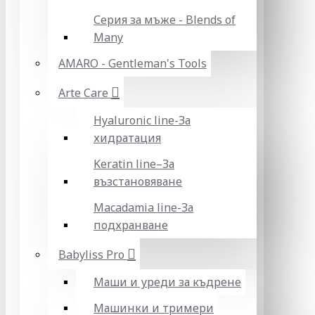
Серия за мъже - Blends of
Many
AMARO - Gentleman's Tools
Arte Care
Hyaluronic line-За
хидратация
Keratin line–За
възстановяване
Macadamia line-За
подхранване
Babyliss Pro
Маши и уреди за къдрене
Машинки и тримери