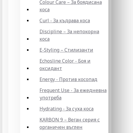
Colour Care – За боядисана
коса
Curl - За къдрава коса
Discipline – За непокорна
коса
E-Styling – Стилизанти
Echosline Color - Боя и
оксидант
Energy - Против косопад
Frequent Use - За ежедневна
употреба
Hydrating - За суха коса
KARBON 9 – Веган серия с
органичен въглен