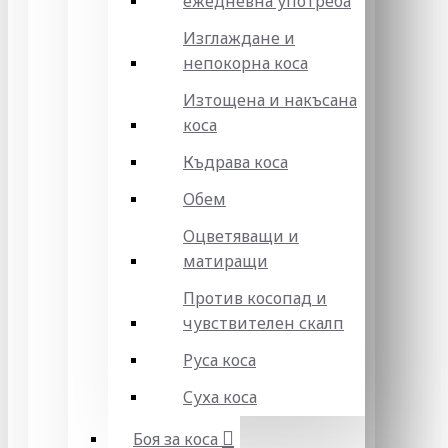
ежедневна употреба
Изглаждане и
непокорна коса
Изтощена и накъсана
коса
Къдрава коса
Обем
Оцветяващи и
матиращи
Против косопад и
чувствителен скалп
Руса коса
Суха коса
Боя за коса