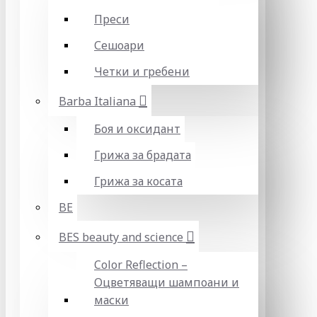
Преси
Сешоари
Четки и гребени
Barba Italiana
Боя и оксидант
Грижа за брадата
Грижа за косата
BE
BES beauty and science
Color Reflection –
Оцветяващи шампоани и
маски