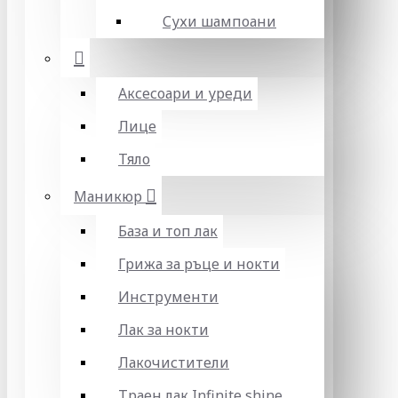
Сухи шампоани
Аксесоари и уреди
Лице
Тяло
Маникюр
База и топ лак
Грижа за ръце и нокти
Инструменти
Лак за нокти
Лакочистители
Траен лак Infinite shine