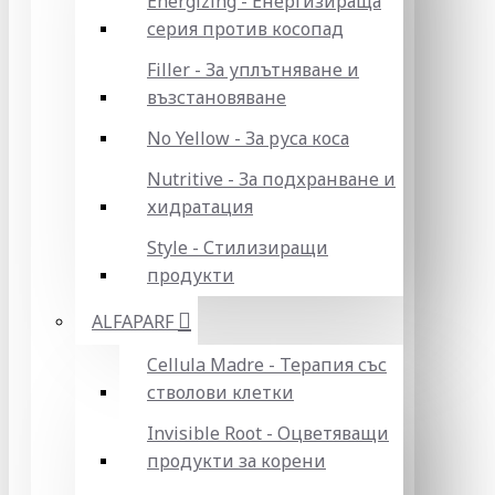
Energizing - Енергизираща
серия против косопад
Filler - За уплътняване и
възстановяване
No Yellow - За руса коса
Nutritive - За подхранване и
хидратация
Style - Стилизиращи
продукти
ALFAPARF
Cellula Madre - Терапия със
стволови клетки
Invisible Root - Оцветяващи
продукти за корени