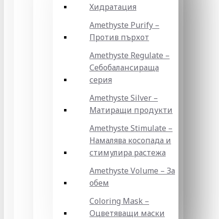
Хидратация
Amethyste Purify –
Против пърхот
Amethyste Regulate –
Себобалансираща
серия
Amethyste Silver –
Матиращи продукти
Amethyste Stimulate –
Намалява косопада и
стимулира растежа
Amethyste Volume – За
обем
Coloring Mask –
Оцветяващи маски