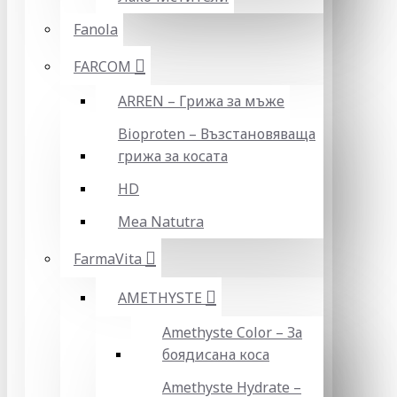
Fanola
FARCOM
ARREN – Грижа за мъже
Bioproten – Възстановяваща
грижа за косата
HD
Mea Natutra
FarmaVita
AMETHYSTE
Amethyste Color – За
боядисана коса
Amethyste Hydrate –