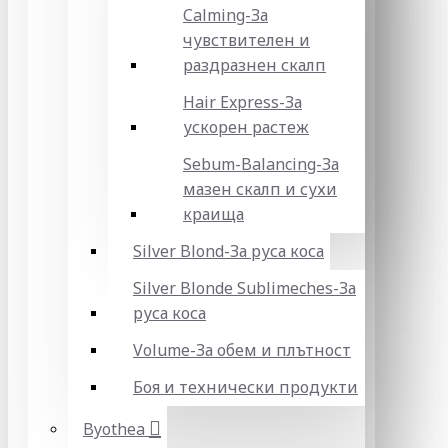
Calming-За
чувствителен и
раздразнен скалп
Hair Express-За
ускорен растеж
Sebum-Balancing-За
мазен скалп и сухи
краища
Silver Blond-За руса коса
Silver Blonde Sublіmeches-За
руса коса
Volume-За обем и плътност
Боя и технически продукти
Byothea