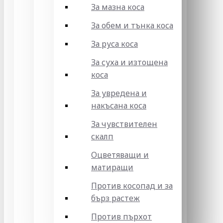
За мазна коса
За обем и тънка коса
За руса коса
За суха и изтощена
коса
За увредена и
накъсана коса
За чувствителен
скалп
Оцветяващи и
матиращи
Против косопад и за
бърз растеж
Против пърхот