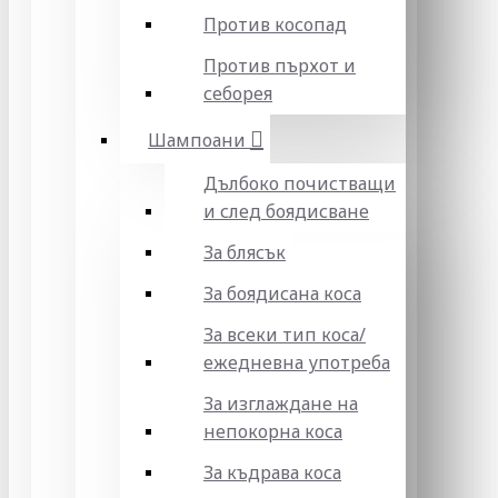
Против косопад
Против пърхот и
себорея
Шампоани
Дълбоко почистващи
и след боядисване
За блясък
За боядисана коса
За всеки тип коса/
ежедневна употреба
За изглаждане на
непокорна коса
За къдрава коса