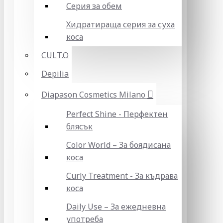
Серия за обем
Хидратираща серия за суха
коса
CULT.O
Depilia
Diapason Cosmetics Milano
Perfect Shine - Перфектен
блясък
Color World – За боядисана
коса
Curly Treatment - За къдрава
коса
Daily Use – За ежедневна
употреба