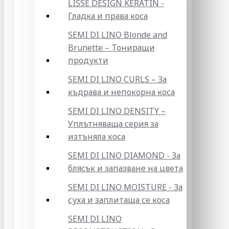
LISSE DESIGN KERATIN -
Гладка и права коса
SEMI DI LINO Blonde and
Brunette – Тониращи
продукти
SEMI DI LINO CURLS – За
къдрава и непокорна коса
SEMI DI LINO DENSITY –
Уплътняваща серия за
изтъняла коса
SEMI DI LINO DIAMOND - За
блясък и запазване на цвета
SEMI DI LINO MOISTURE - За
суха и заплитаща се коса
SEMI DI LINO