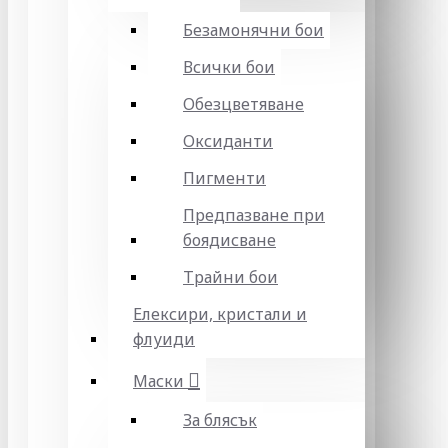
Безамонячни бои
Всички бои
Обезцветяване
Оксиданти
Пигменти
Предпазване при
боядисване
Трайни бои
Елексири, кристали и
флуиди
Маски
За блясък