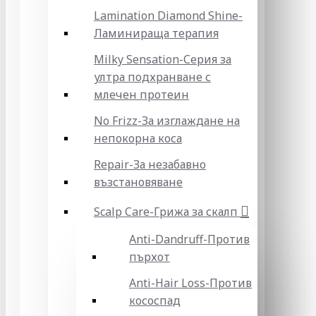
Lamination Diamond Shine-
Ламинираща терапия
Milky Sensation-Серия за
ултра подхранване с
млечен протеин
No Frizz-За изглаждане на
непокорна коса
Repair-За незабавно
възстановяване
Scalp Care-Грижа за скалп
Anti-Dandruff-Против
пърхот
Anti-Hair Loss-Против
кососпад