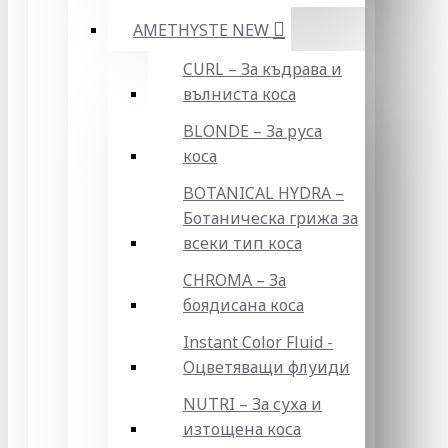
AMETHYSTE NEW
CURL – За къдрава и
вълниста коса
BLONDE – За руса
коса
BOTANICAL HYDRA –
Ботаническа грижа за
всеки тип коса
CHROMA – За
боядисана коса
Instant Color Fluid -
Оцветяващи флуиди
NUTRI – За суха и
изтощена коса