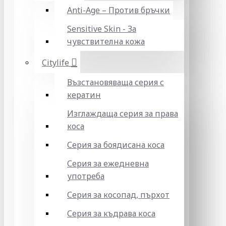
Anti-Age – Против бръчки
Sensitive Skin - За
чувствителна кожа
Citylife
Възстановяваща серия с
кератин
Изглаждаща серия за права
коса
Серия за боядисана коса
Серия за ежедневна
употреба
Серия за косопад, пърхот
Серия за къдрава коса