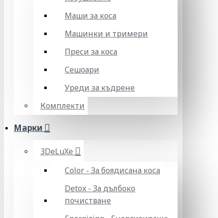
Маши за коса
Машинки и тримери
Преси за коса
Сешоари
Уреди за къдрене
Комплекти
Марки
3DeLuXe
Color - За боядисана коса
Detox - За дълбоко
почистване