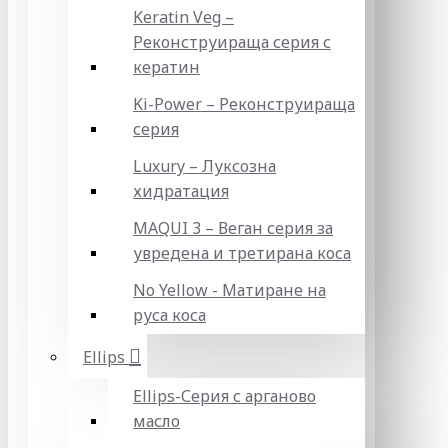
Keratin Veg –
Реконструираща серия с
кератин
Ki-Power – Реконструираща
серия
Luxury – Луксозна
хидратация
MAQUI 3 – Веган серия за
увредена и третирана коса
No Yellow - Матиране на
руса коса
Ellips
Ellips-Серия с арганово
масло