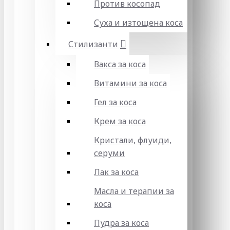
Против косопад
Суха и изтощена коса
Стилизанти
Вакса за коса
Витамини за коса
Гел за коса
Крем за коса
Кристали, флуиди,
серуми
Лак за коса
Масла и терапии за
коса
Пудра за коса