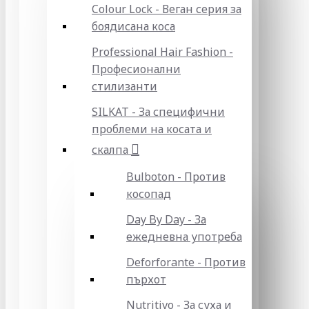
Colour Lock - Веган серия за
боядисана коса
Professional Hair Fashion -
Професионални
стилизанти
SILKAT - За специфични
проблеми на косата и
скалпа
Bulboton - Против
косопад
Day By Day - За
ежедневна употреба
Deforforante - Против
пърхот
Nutritivo - За суха и