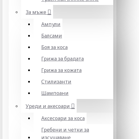
За мъже
Ампули
Балсами
Боя за коса
Грижа за брадата
Грижа за кожата
Стилизанти
Шампоани
Уреди и акесоари
Аксесоари за коса
Гребени и четки за
изсушаване