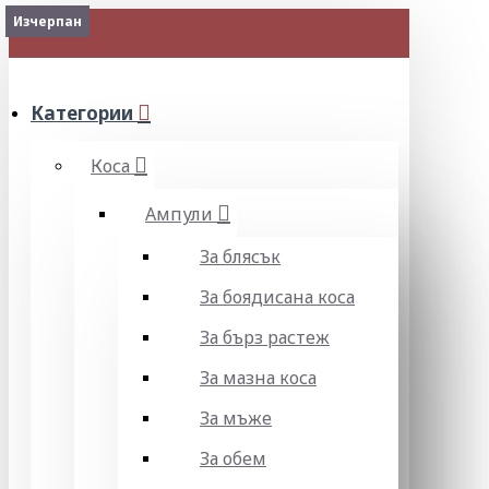
Изчерпан
Изчерпан
МЕНЮ
Категории
Коса
Ампули
За блясък
За боядисана коса
За бърз растеж
За мазна коса
За мъже
За обем