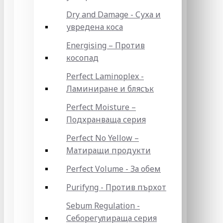
Dry and Damage - Суха и
увредена коса
Energising – Против
косопад
Perfect Laminoplex -
Ламиниране и блясък
Perfect Moisture –
Подхранваща серия
Perfect No Yellow –
Матиращи продукти
Perfect Volume - За обем
Purifyng - Против пърхот
Sebum Regulation -
Себорегулираща серия